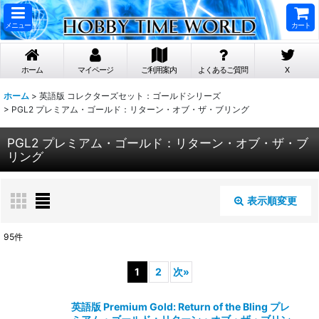
メニュー
カート
ホーム
マイページ
ご利用案内
よくあるご質問
X
ホーム
>
英語版 コレクターズセット：ゴールドシリーズ
>
PGL2 プレミアム・ゴールド：リターン・オブ・ザ・ブリング
PGL2 プレミアム・ゴールド：リターン・オブ・ザ・ブ
リング
表示順変更
閉じる
95
件
表示数
:
1
2
次
»
在庫あり
英語版 Premium Gold: Return of the Bling プレ