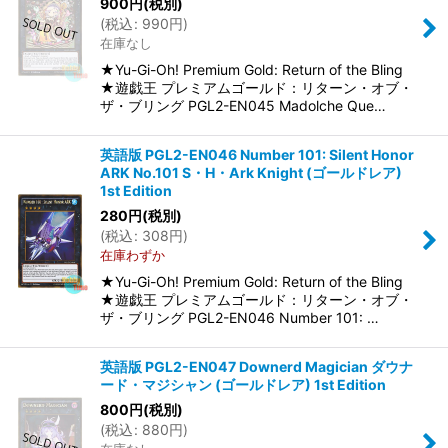
900
円
(税別)
(
税込
:
990
円
)
在庫なし
★Yu-Gi-Oh! Premium Gold: Return of the Bling
★遊戯王 プレミアムゴールド：リターン・オブ・
ザ・ブリング PGL2-EN045 Madolche Que…
英語版 PGL2-EN046 Number 101: Silent Honor
ARK No.101 S・H・Ark Knight (ゴールドレア)
1st Edition
280
円
(税別)
(
税込
:
308
円
)
在庫わずか
★Yu-Gi-Oh! Premium Gold: Return of the Bling
★遊戯王 プレミアムゴールド：リターン・オブ・
ザ・ブリング PGL2-EN046 Number 101: …
英語版 PGL2-EN047 Downerd Magician ダウナ
ード・マジシャン (ゴールドレア) 1st Edition
800
円
(税別)
(
税込
:
880
円
)