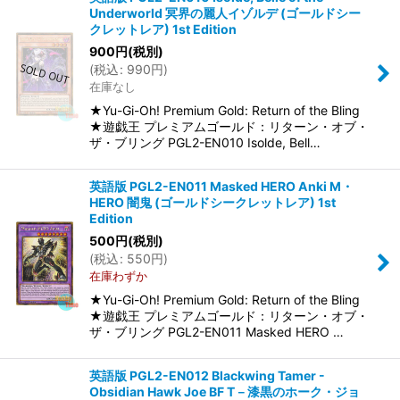
Underworld 冥界の麗人イゾルデ (ゴールドシー
クレットレア) 1st Edition
900
円
(税別)
(
税込
:
990
円
)
在庫なし
★Yu-Gi-Oh! Premium Gold: Return of the Bling
★遊戯王 プレミアムゴールド：リターン・オブ・
ザ・ブリング PGL2-EN010 Isolde, Bell…
英語版 PGL2-EN011 Masked HERO Anki M・
HERO 闇鬼 (ゴールドシークレットレア) 1st
Edition
500
円
(税別)
(
税込
:
550
円
)
在庫わずか
★Yu-Gi-Oh! Premium Gold: Return of the Bling
★遊戯王 プレミアムゴールド：リターン・オブ・
ザ・ブリング PGL2-EN011 Masked HERO …
英語版 PGL2-EN012 Blackwing Tamer -
Obsidian Hawk Joe BF T－漆黒のホーク・ジョ