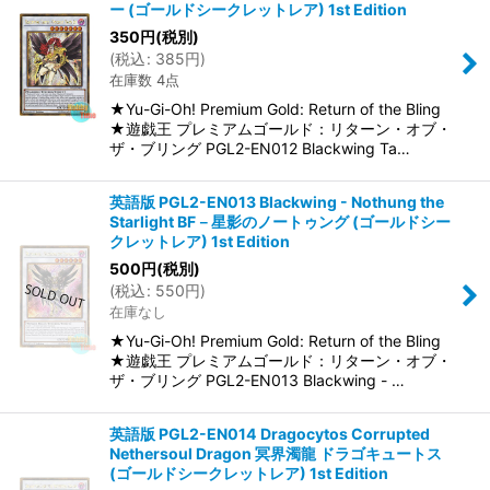
ー (ゴールドシークレットレア) 1st Edition
350
円
(税別)
(
税込
:
385
円
)
在庫数 4点
★Yu-Gi-Oh! Premium Gold: Return of the Bling
★遊戯王 プレミアムゴールド：リターン・オブ・
ザ・ブリング PGL2-EN012 Blackwing Ta…
英語版 PGL2-EN013 Blackwing - Nothung the
Starlight BF－星影のノートゥング (ゴールドシー
クレットレア) 1st Edition
500
円
(税別)
(
税込
:
550
円
)
在庫なし
★Yu-Gi-Oh! Premium Gold: Return of the Bling
★遊戯王 プレミアムゴールド：リターン・オブ・
ザ・ブリング PGL2-EN013 Blackwing - …
英語版 PGL2-EN014 Dragocytos Corrupted
Nethersoul Dragon 冥界濁龍 ドラゴキュートス
(ゴールドシークレットレア) 1st Edition