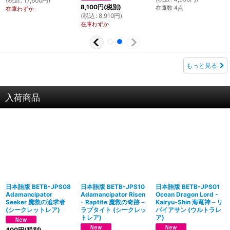
(
税込
:
17,600
円
)
8,100
円
(税別)
在庫数 4点
在庫わずか
(
税込
:
8,910
円
)
在庫わずか
もっと見る
入荷商品
日本語版 BETB-JPS08
日本語版 BETB-JPS10
日本語版 BETB-JPS01
Adamancipator
Adamancipator Risen
Ocean Dragon Lord -
Seeker 魔救の追求者
- Raptite 魔救の奇跡－
Kairyu-Shin 海竜神－リ
(シークレットレア)
ラプタイト (シークレッ
バイアサン (ウルトラレ
トレア)
ア)
400
円
(税別)