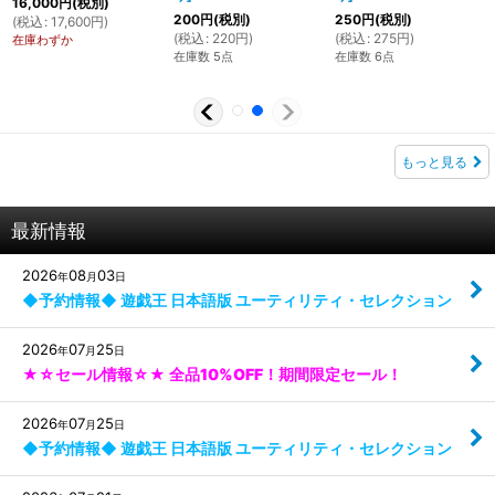
16,000
円
(税別)
200
円
(税別)
250
円
(税別)
(
税込
:
17,600
円
)
(
税込
:
220
円
)
(
税込
:
275
円
)
在庫わずか
在庫数 5点
在庫数 6点
もっと見る
最新情報
2026
08
03
年
月
日
◆予約情報◆ 遊戯王 日本語版 ユーティリティ・セレクション
2026
07
25
年
月
日
★☆セール情報☆★ 全品10%OFF！期間限定セール！
2026
07
25
年
月
日
◆予約情報◆ 遊戯王 日本語版 ユーティリティ・セレクション