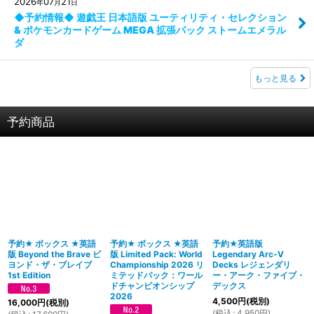
2026
07
21
年
月
日
◆予約情報◆ 遊戯王 日本語版 ユーティリティ・セレクション
& ポケモンカードゲーム MEGA 拡張パック ストームエメラル
ダ
もっと見る
予約商品
予約★ ボックス ★英語
予約★ ボックス ★英語
予約★英語版
版 Beyond the Brave ビ
版 Limited Pack: World
Legendary Arc-V
ヨンド・ザ・ブレイブ
Championship 2026 リ
Decks レジェンダリ
1st Edition
ミテッドパック：ワール
ー・アーク・ファイブ・
ドチャンピオンシップ
デックス
2026
4,500
円
(税別)
16,000
円
(税別)
(
税込
:
4,950
円
)