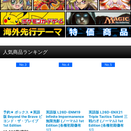
人気商品ランキング
No.3
No.4
No.5
予約★ ボックス ★英語
英語版 L26D-ENM19
英語版 L26D-ENX21
版 Beyond the Brave ビ
Infinite Impermanence
Triple Tactics Talent 三
ヨンド・ザ・ブレイブ
無限泡影 (ノーマル) 1st
戦の才 (ノーマル) 1st
1st Edition
Edition
[
各種初期傷有
Edition
[
各種初期傷有
り
]
り
]