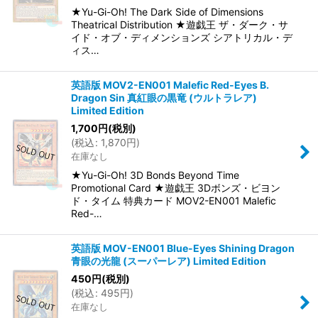
★Yu-Gi-Oh! The Dark Side of Dimensions
Theatrical Distribution ★遊戯王 ザ・ダーク・サ
絞り込む
イド・オブ・ディメンションズ シアトリカル・デ
ィス…
英語版 MOV2-EN001 Malefic Red-Eyes B.
Dragon Sin 真紅眼の黒竜 (ウルトラレア)
Limited Edition
1,700
円
(税別)
(
税込
:
1,870
円
)
在庫なし
★Yu-Gi-Oh! 3D Bonds Beyond Time
Promotional Card ★遊戯王 3Dボンズ・ビヨン
ド・タイム 特典カード MOV2-EN001 Malefic
Red-…
英語版 MOV-EN001 Blue-Eyes Shining Dragon
青眼の光龍 (スーパーレア) Limited Edition
450
円
(税別)
(
税込
:
495
円
)
在庫なし