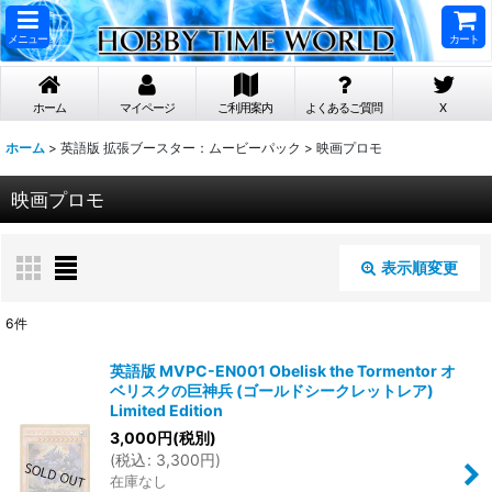
メニュー
カート
ホーム
マイページ
ご利用案内
よくあるご質問
X
ホーム
>
英語版 拡張ブースター：ムービーパック
>
映画プロモ
映画プロモ
表示順変更
閉じる
6
件
表示数
:
英語版 MVPC-EN001 Obelisk the Tormentor オ
ベリスクの巨神兵 (ゴールドシークレットレア)
Limited Edition
在庫あり
3,000
円
(税別)
(
税込
:
3,300
円
)
並び順
:
在庫なし