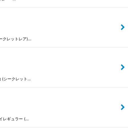
鏃 (シークレットレア)…
の波動 (シークレット…
ンズ・イレギュラー (…