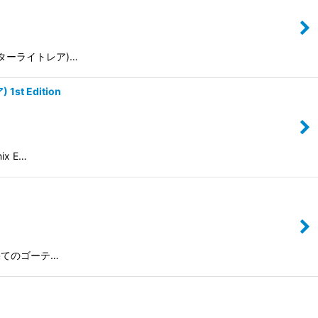
鏃 (スターライトレア)…
st Edition
ix E…
/ 最果てのゴーテ…