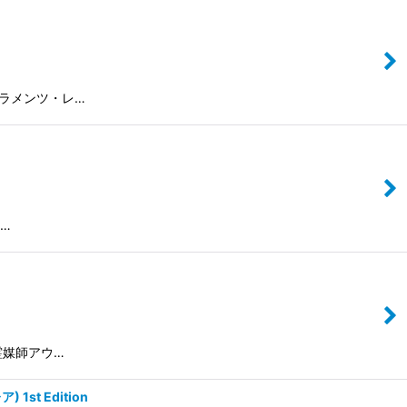
 ティアラメンツ・レ…
l…
/ 地霊媒師アウ…
1st Edition