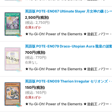
英語版 POTE-EN067 Ultimate Slayer 月女神の鏃 (シ
2,500
円
(税別)
(
税込
:
2,750
円
)
在庫わずか
★Yu-Gi-Oh! Power of the Elements ★遊戯王 
英語版 POTE-EN079 Draco-Utopian Aura 龍皇の波動
700
円
(税別)
(
税込
:
770
円
)
在庫なし
★Yu-Gi-Oh! Power of the Elements ★遊戯王 
英語版 POTE-EN009 Therion Irregular セリオンズ
150
円
(税別)
(
税込
:
165
円
)
在庫わずか
★Yu-Gi-Oh! Power of the Elements ★遊戯王 