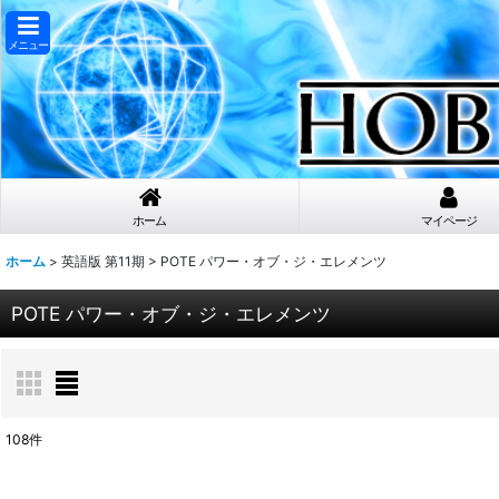
メニュー
ホーム
マイページ
ホーム
>
英語版 第11期
>
POTE パワー・オブ・ジ・エレメンツ
POTE パワー・オブ・ジ・エレメンツ
108
件
表示数
: