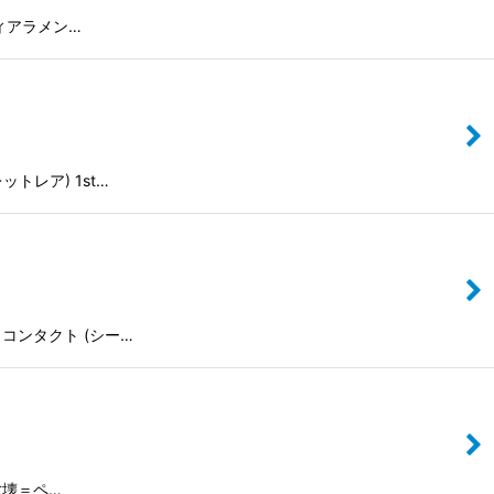
/ ティアラメン…
レットレア) 1st…
タント・コンタクト (シー…
 壱世壊＝ペ…