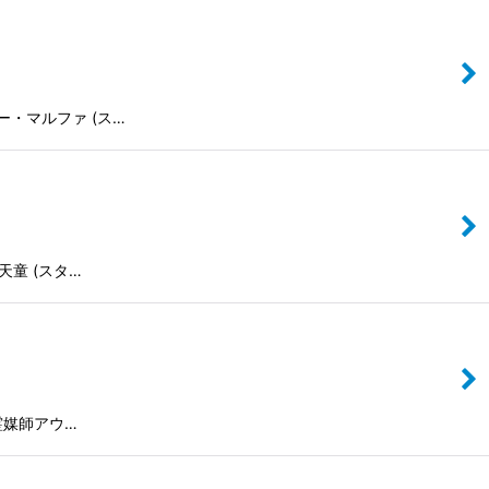
シスター・マルファ (ス…
伽羅天童 (スタ…
/ 地霊媒師アウ…