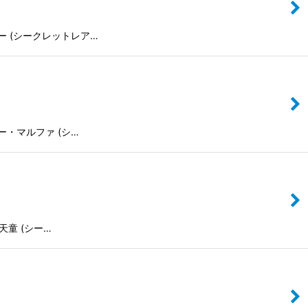
ト・ブルー (シークレットレア…
シスター・マルファ (シ…
伽羅天童 (シー…