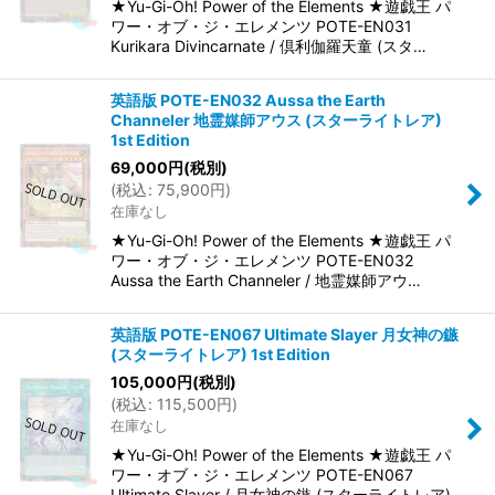
★Yu-Gi-Oh! Power of the Elements ★遊戯王 パ
ワー・オブ・ジ・エレメンツ POTE-EN031
Kurikara Divincarnate / 倶利伽羅天童 (スタ…
英語版 POTE-EN032 Aussa the Earth
Channeler 地霊媒師アウス (スターライトレア)
1st Edition
69,000
円
(税別)
(
税込
:
75,900
円
)
在庫なし
★Yu-Gi-Oh! Power of the Elements ★遊戯王 パ
ワー・オブ・ジ・エレメンツ POTE-EN032
Aussa the Earth Channeler / 地霊媒師アウ…
英語版 POTE-EN067 Ultimate Slayer 月女神の鏃
(スターライトレア) 1st Edition
105,000
円
(税別)
(
税込
:
115,500
円
)
在庫なし
★Yu-Gi-Oh! Power of the Elements ★遊戯王 パ
ワー・オブ・ジ・エレメンツ POTE-EN067
Ultimate Slayer / 月女神の鏃 (スターライトレア)