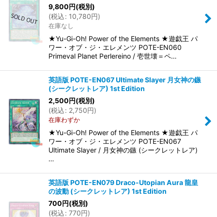
9,800
円
(税別)
(
税込
:
10,780
円
)
在庫なし
★Yu-Gi-Oh! Power of the Elements ★遊戯王 パ
ワー・オブ・ジ・エレメンツ POTE-EN060
Primeval Planet Perlereino / 壱世壊＝ペ…
英語版 POTE-EN067 Ultimate Slayer 月女神の鏃
(シークレットレア) 1st Edition
2,500
円
(税別)
(
税込
:
2,750
円
)
在庫わずか
★Yu-Gi-Oh! Power of the Elements ★遊戯王 パ
ワー・オブ・ジ・エレメンツ POTE-EN067
Ultimate Slayer / 月女神の鏃 (シークレットレア)
…
英語版 POTE-EN079 Draco-Utopian Aura 龍皇
の波動 (シークレットレア) 1st Edition
700
円
(税別)
(
税込
:
770
円
)