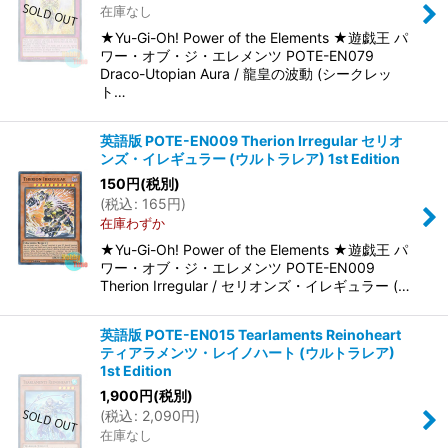
在庫なし
★Yu-Gi-Oh! Power of the Elements ★遊戯王 パ
ワー・オブ・ジ・エレメンツ POTE-EN079
Draco-Utopian Aura / 龍皇の波動 (シークレッ
ト…
英語版 POTE-EN009 Therion Irregular セリオ
ンズ・イレギュラー (ウルトラレア) 1st Edition
150
円
(税別)
(
税込
:
165
円
)
在庫わずか
★Yu-Gi-Oh! Power of the Elements ★遊戯王 パ
ワー・オブ・ジ・エレメンツ POTE-EN009
Therion Irregular / セリオンズ・イレギュラー (…
英語版 POTE-EN015 Tearlaments Reinoheart
ティアラメンツ・レイノハート (ウルトラレア)
1st Edition
1,900
円
(税別)
(
税込
:
2,090
円
)
在庫なし