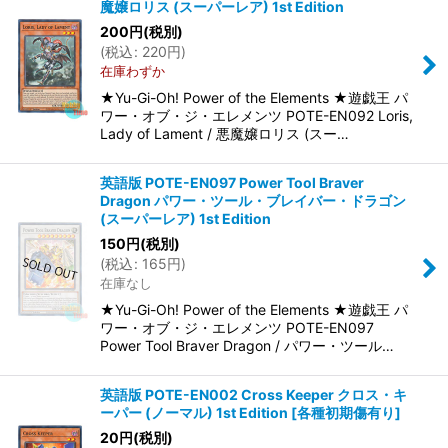
魔嬢ロリス (スーパーレア) 1st Edition
200
円
(税別)
(
税込
:
220
円
)
在庫わずか
★Yu-Gi-Oh! Power of the Elements ★遊戯王 パ
ワー・オブ・ジ・エレメンツ POTE-EN092 Loris,
Lady of Lament / 悪魔嬢ロリス (スー…
英語版 POTE-EN097 Power Tool Braver
Dragon パワー・ツール・ブレイバー・ドラゴン
(スーパーレア) 1st Edition
150
円
(税別)
(
税込
:
165
円
)
在庫なし
★Yu-Gi-Oh! Power of the Elements ★遊戯王 パ
ワー・オブ・ジ・エレメンツ POTE-EN097
Power Tool Braver Dragon / パワー・ツール…
英語版 POTE-EN002 Cross Keeper クロス・キ
ーパー (ノーマル) 1st Edition
[
各種初期傷有り
]
20
円
(税別)