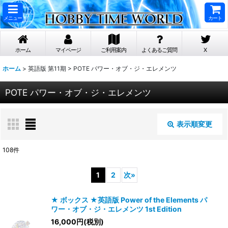
メニュー
カート
ホーム
マイページ
ご利用案内
よくあるご質問
X
ホーム
>
英語版 第11期
>
POTE パワー・オブ・ジ・エレメンツ
POTE パワー・オブ・ジ・エレメンツ
表示順変更
閉じる
108
件
表示数
:
1
2
次
»
在庫あり
★ ボックス ★英語版 Power of the Elements パ
ワー・オブ・ジ・エレメンツ 1st Edition
並び順
:
16,000
円
(税別)