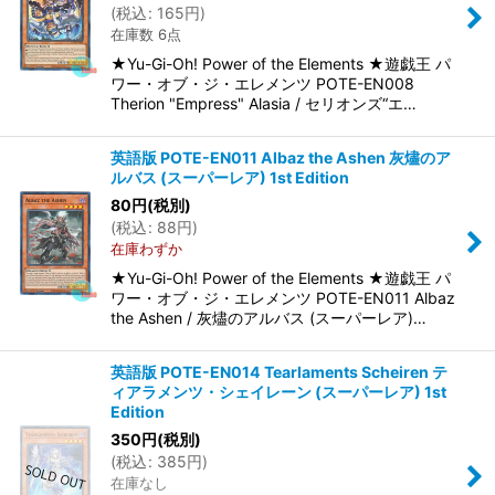
(
税込
:
165
円
)
在庫数 6点
★Yu-Gi-Oh! Power of the Elements ★遊戯王 パ
ワー・オブ・ジ・エレメンツ POTE-EN008
Therion "Empress" Alasia / セリオンズ“エ…
英語版 POTE-EN011 Albaz the Ashen 灰燼のア
ルバス (スーパーレア) 1st Edition
80
円
(税別)
(
税込
:
88
円
)
在庫わずか
★Yu-Gi-Oh! Power of the Elements ★遊戯王 パ
ワー・オブ・ジ・エレメンツ POTE-EN011 Albaz
the Ashen / 灰燼のアルバス (スーパーレア)…
英語版 POTE-EN014 Tearlaments Scheiren テ
ィアラメンツ・シェイレーン (スーパーレア) 1st
Edition
350
円
(税別)
(
税込
:
385
円
)
在庫なし