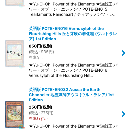
★Yu-Gi-Oh! Power of the Elements ★遊戯王 パ
ワー・オブ・ジ・エレメンツ POTE-EN015
Tearlaments Reinoheart / ティアラメンツ・レ…
英語版 POTE-EN016 Vernusylph of the
Flourishing Hills 丘と芽吹の春化精 (ウルトラレ
ア) 1st Edition
850
円
(税別)
(
税込
:
935
円
)
在庫なし
★Yu-Gi-Oh! Power of the Elements ★遊戯王 パ
ワー・オブ・ジ・エレメンツ POTE-EN016
Vernusylph of the Flourishing Hill…
英語版 POTE-EN032 Aussa the Earth
Channeler 地霊媒師アウス (ウルトラレア) 1st
Edition
250
円
(税別)
(
税込
:
275
円
)
在庫わずか
★Yu-Gi-Oh! Power of the Elements ★遊戯王 パ