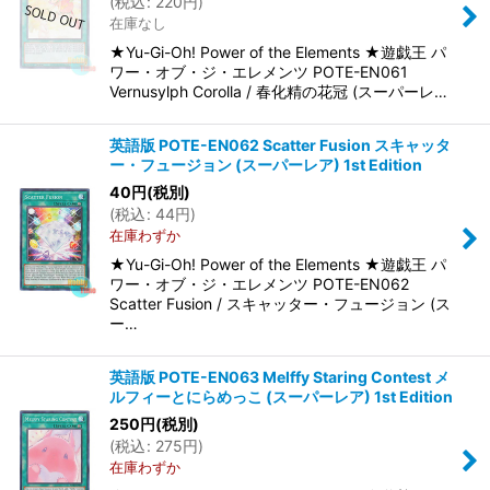
(
税込
:
220
円
)
在庫なし
★Yu-Gi-Oh! Power of the Elements ★遊戯王 パ
ワー・オブ・ジ・エレメンツ POTE-EN061
Vernusylph Corolla / 春化精の花冠 (スーパーレ…
英語版 POTE-EN062 Scatter Fusion スキャッタ
ー・フュージョン (スーパーレア) 1st Edition
40
円
(税別)
(
税込
:
44
円
)
在庫わずか
★Yu-Gi-Oh! Power of the Elements ★遊戯王 パ
ワー・オブ・ジ・エレメンツ POTE-EN062
Scatter Fusion / スキャッター・フュージョン (ス
ー…
英語版 POTE-EN063 Melffy Staring Contest メ
ルフィーとにらめっこ (スーパーレア) 1st Edition
250
円
(税別)
(
税込
:
275
円
)
在庫わずか