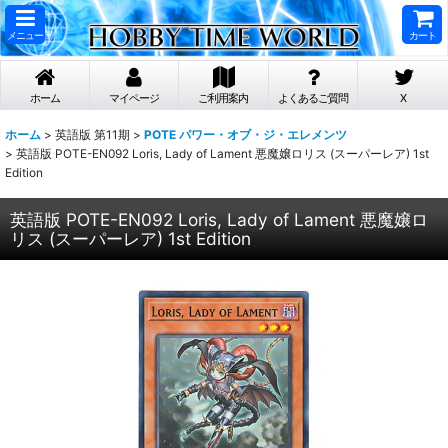
メニュー
カート
ホーム
マイページ
ご利用案内
よくあるご質問
X
ホーム
>
英語版 第11期
>
POTE パワー・オブ・ジ・エレメンツ
>
英語版 POTE-EN092 Loris, Lady of Lament 悪魔嬢ロリス (スーパーレア) 1st
Edition
英語版 POTE-EN092 Loris, Lady of Lament 悪魔嬢ロ
リス (スーパーレア) 1st Edition