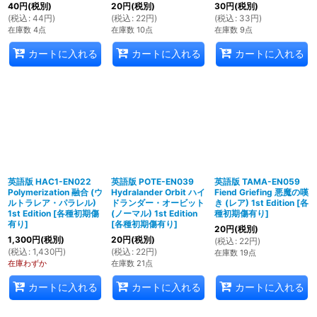
40
円
(税別)
20
円
(税別)
30
円
(税別)
(
税込
:
44
円
)
(
税込
:
22
円
)
(
税込
:
33
円
)
在庫数 4点
在庫数 10点
在庫数 9点
カートに入れる
カートに入れる
カートに入れる
英語版 HAC1-EN022
英語版 POTE-EN039
英語版 TAMA-EN059
Polymerization 融合 (ウ
Hydralander Orbit ハイ
Fiend Griefing 悪魔の嘆
ルトラレア・パラレル)
ドランダー・オービット
き (レア) 1st Edition
[
各
1st Edition
[
各種初期傷
(ノーマル) 1st Edition
種初期傷有り
]
有り
]
[
各種初期傷有り
]
20
円
(税別)
1,300
円
(税別)
20
円
(税別)
(
税込
:
22
円
)
(
税込
:
1,430
円
)
(
税込
:
22
円
)
在庫数 19点
在庫わずか
在庫数 21点
カートに入れる
カートに入れる
カートに入れる