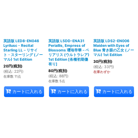
英語版 LED8-EN046
英語版 L5DD-ENA31
英語版 LDS2-EN006
Lyrilusc - Recital
Periallis, Empress of
Maiden with Eyes of
Starling LL－リサイ
Blossoms 瓔珞帝華－ペ
Blue 青き眼の乙女 (ノー
ト・スターリング (ノー
リアリス (ウルトラレア)
マル) 1st Edition
マル) 1st Edition
1st Edition
[
各種初期傷
30
円
(税別)
有り
]
20
円
(税別)
(
税込
:
33
円
)
80
円
(税別)
(
税込
:
22
円
)
在庫わずか
(
税込
:
88
円
)
在庫数 11点
在庫数 5点
カートに入れる
カートに入れる
カートに入れる