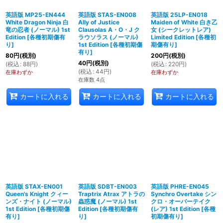
英語版 MP25-EN444
英語版 STAS-EN008
英語版 25LP-EN018
White Dragon Ninja 白
Ally of Justice
Maiden of White 白き乙
竜の忍者 (ノーマル) 1st
Clausolas A・O・J ク
女 (シークレットレア)
Edition
[
各種初期傷有
ラウソラス (ノーマル)
Limited Edition
[
各種初
り
]
1st Edition
[
各種初期傷
期傷有り
]
有り
]
80
円
(税別)
200
円
(税別)
40
円
(税別)
(
税込
:
88
円
)
(
税込
:
220
円
)
(
税込
:
44
円
)
在庫わずか
在庫わずか
在庫数 4点
カートに入れる
カートに入れる
カートに入れる
英語版 STAX-EN001
英語版 SDBT-EN003
英語版 PHRE-EN045
Queen's Knight クィー
Traptrix Atrax アトラの
Synchro Overtake シン
ンズ・ナイト (ノーマル)
蟲惑魔 (ノーマル) 1st
クロ・オーバーテイク
1st Edition
[
各種初期傷
Edition
[
各種初期傷有
(レア) 1st Edition
[
各種
有り
]
り
]
初期傷有り
]