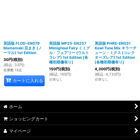
英語版 FLOD-EN079
英語版 MP25-EN257
英語版 PHRE-EN031
Mamemaki 豆まき (ノ
Mimighoul Fairy ミミグ
Kewl Tune Mix キラーチ
ーマル) 1st Edition
ル・フェアリー (ウルト
ューン・ミクス (コレク
ラレア) 1st Edition
[
各
ターズレア) 1st Edition
30
円
(税別)
種初期傷有り
]
[
各種初期傷有り
]
(
税込
:
33
円
)
150
円
(税別)
4,300
円
(税別)
在庫数 13点
(
税込
:
165
円
)
(
税込
:
4,730
円
)
在庫なし
在庫なし
カートに入れる
ホーム
ショッピングカート
マイページ