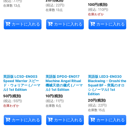
20
円
(税別)
(
税込
:
77
円
)
100
円
(税別)
(
税込
:
22
円
)
在庫数 13点
(
税込
:
110
円
)
在庫数 13点
在庫わずか
カートに入れる
カートに入れる
カートに入れる
英語版 LC5D-EN003
英語版 DPDG-EN017
英語版 LED3-EN030
Speed Warrior スピー
Machine Angel Ritual
Blackwing - Oroshi the
ド・ウォリアー (ノーマ
機械天使の儀式 (ノーマ
Squall BF－突風のオロ
ル) 1st Edition
ル) 1st Edition
シ (ノーマル) 1st
Edition
50
円
(税別)
10
円
(税別)
20
円
(税別)
(
税込
:
55
円
)
(
税込
:
11
円
)
(
税込
:
22
円
)
在庫わずか
在庫数 6点
在庫数 15点
カートに入れる
カートに入れる
カートに入れる