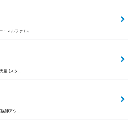
シスター・マルファ (ス…
伽羅天童 (スタ…
/ 地霊媒師アウ…