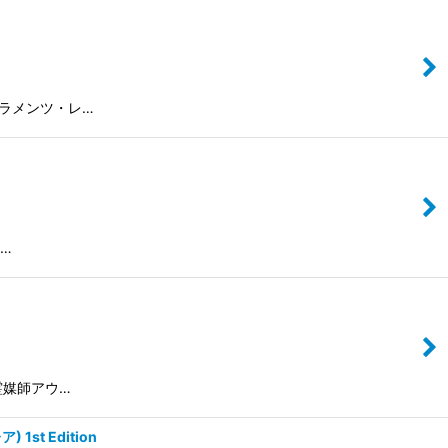
 ティアラメンツ・レ…
l…
/ 地霊媒師アウ…
1st Edition