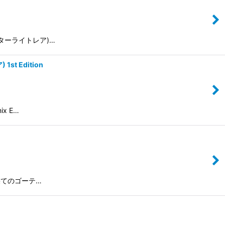
鏃 (スターライトレア)…
st Edition
ix E…
/ 最果てのゴーテ…