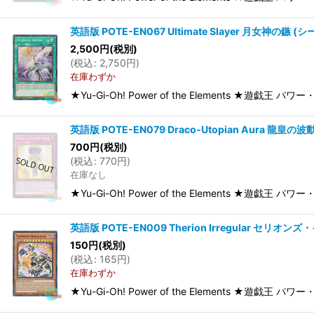
英語版 POTE-EN067 Ultimate Slayer 月女神の鏃 (シ
2,500
円
(税別)
(
税込
:
2,750
円
)
在庫わずか
★Yu-Gi-Oh! Power of the Elements ★遊戯王 
英語版 POTE-EN079 Draco-Utopian Aura 龍皇の波動
700
円
(税別)
(
税込
:
770
円
)
在庫なし
★Yu-Gi-Oh! Power of the Elements ★遊戯王 
英語版 POTE-EN009 Therion Irregular セリオンズ
150
円
(税別)
(
税込
:
165
円
)
在庫わずか
★Yu-Gi-Oh! Power of the Elements ★遊戯王 