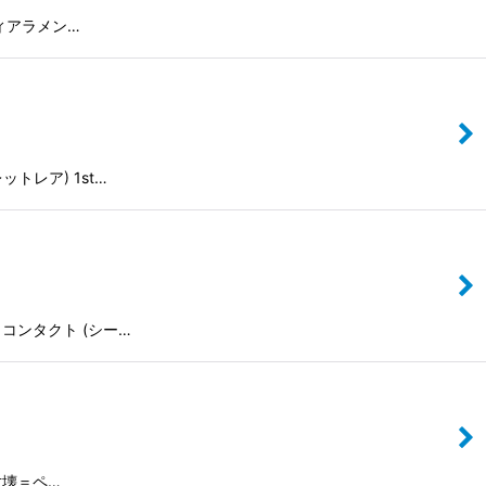
/ ティアラメン…
レットレア) 1st…
タント・コンタクト (シー…
 壱世壊＝ペ…