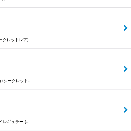
鏃 (シークレットレア)…
の波動 (シークレット…
ンズ・イレギュラー (…