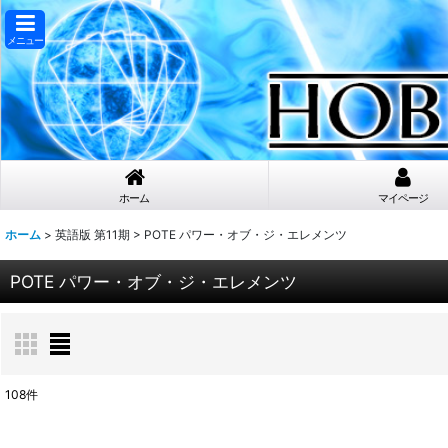
メニュー
ホーム
マイページ
ホーム
>
英語版 第11期
>
POTE パワー・オブ・ジ・エレメンツ
POTE パワー・オブ・ジ・エレメンツ
108
件
表示数
: