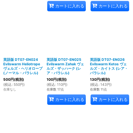
カートに入れる
カートに入れる
英語版 DT07-EN024
英語版 DT07-EN025
英語版 DT07-EN026
Evilswarm Heliotrope
Evilswarm Zahak ヴェ
Evilswarm Ketos ヴェ
ヴェルズ・ヘリオロープ
ルズ・ザッハーク (レ
ルズ・カイトス (レア・
(ノーマル・パラレル)
ア・パラレル)
パラレル)
500
円
(税別)
100
円
(税別)
130
円
(税別)
(
税込
:
550
円
)
(
税込
:
110
円
)
(
税込
:
143
円
)
在庫なし
在庫数 17点
在庫数 11点
カートに入れる
カートに入れる