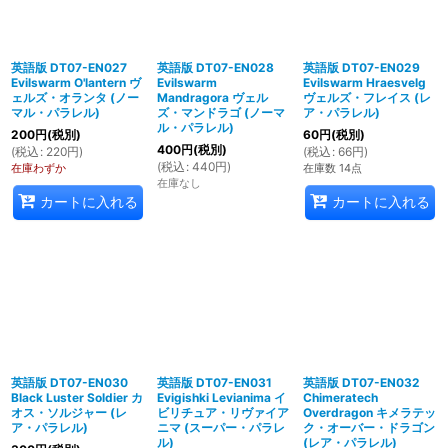
英語版 DT07-EN027
英語版 DT07-EN028
英語版 DT07-EN029
Evilswarm O'lantern ヴ
Evilswarm
Evilswarm Hraesvelg
ェルズ・オランタ (ノー
Mandragora ヴェル
ヴェルズ・フレイス (レ
マル・パラレル)
ズ・マンドラゴ (ノーマ
ア・パラレル)
ル・パラレル)
200
円
(税別)
60
円
(税別)
400
円
(税別)
(
税込
:
220
円
)
(
税込
:
66
円
)
(
税込
:
440
円
)
在庫わずか
在庫数 14点
在庫なし
カートに入れる
カートに入れる
英語版 DT07-EN030
英語版 DT07-EN031
英語版 DT07-EN032
Black Luster Soldier カ
Evigishki Levianima イ
Chimeratech
オス・ソルジャー (レ
ビリチュア・リヴァイア
Overdragon キメラテッ
ア・パラレル)
ニマ (スーパー・パラレ
ク・オーバー・ドラゴン
ル)
(レア・パラレル)