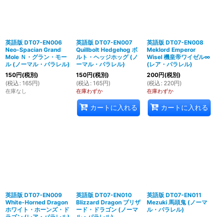
英語版 DT07-EN006
英語版 DT07-EN007
英語版 DT07-EN008
Neo-Spacian Grand
Quillbolt Hedgehog ボ
Meklord Emperor
Mole Ｎ・グラン・モー
ルト・ヘッジホッグ (ノ
Wisel 機皇帝ワイゼル∞
ル (ノーマル・パラレル)
ーマル・パラレル)
(レア・パラレル)
150
円
(税別)
150
円
(税別)
200
円
(税別)
(
税込
:
165
円
)
(
税込
:
165
円
)
(
税込
:
220
円
)
在庫なし
在庫わずか
在庫わずか
カートに入れる
カートに入れる
英語版 DT07-EN009
英語版 DT07-EN010
英語版 DT07-EN011
White-Horned Dragon
Blizzard Dragon ブリザ
Mezuki 馬頭鬼 (ノーマ
ホワイト・ホーンズ・ド
ード・ドラゴン (ノーマ
ル・パラレル)
ラゴン (レア・パラレル)
ル・パラレル)