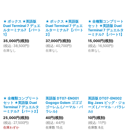
絞り込む
★ ボックス ★英語版
★ ボックス ★英語版
★ 全種類コンプリート
Duel Terminal 7 デュエ
Duel Terminal 7 デュエ
セット ★英語版 Duel
ルターミナル7 【パート
ルターミナル7 【パート
Terminal 7 デュエルタ
1】
2】
ーミナル7 【パート1】
35,000
円
(税別)
37,000
円
(税別)
15,000
円
(税別)
(
税込
:
38,500
円
)
(
税込
:
40,700
円
)
(
税込
:
16,500
円
)
在庫なし
在庫なし
在庫なし
★ 全種類コンプリート
英語版 DT07-EN001
英語版 DT07-EN002
セット ★英語版 Duel
Gogogo Golem ゴゴゴ
Big Jaws ビッグ・ジョ
Terminal 7 デュエルタ
ゴーレム (ノーマル・パ
ーズ (ノーマル・パラレ
ーミナル7 【パート2】
ラレル)
ル)
25,000
円
(税別)
40
円
(税別)
10
円
(税別)
(
税込
:
27,500
円
)
(
税込
:
44
円
)
(
税込
:
11
円
)
在庫わずか
在庫数 15点
在庫数 8点