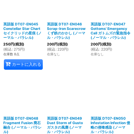
英語版 DT07-EN045
英語版 DT07-EN046
英語版 DT07-EN047
Constellar Star Chart
Scrap-Iron Scarecrow
Gottoms' Emergency
セイクリッドの星痕 (ノ
くず鉄のかかし (ノーマ
Call ガトムズの緊急指令
ーマル・パラレル)
ル・パラレル)
(ノーマル・パラレル)
250
円
(税別)
200
円
(税別)
200
円
(税別)
(
税込
:
275
円
)
(
税込
:
220
円
)
(
税込
:
220
円
)
在庫数 8点
在庫なし
在庫なし
カートに入れる
英語版 DT07-EN048
英語版 DT07-EN049
英語版 DT07-EN050
Fragment Fusion 廃石
Dust Storm of Gusto
Infestation Infection 侵
融合 (ノーマル・パラレ
ガスタの風塵 (ノーマ
略の侵喰感染 (ノーマ
ル)
ル・パラレル)
ル・パラレル)