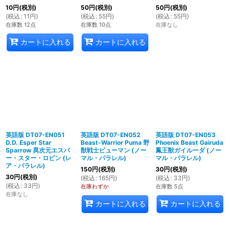
10
円
(税別)
50
円
(税別)
50
円
(税別)
(
税込
:
11
円
)
(
税込
:
55
円
)
(
税込
:
55
円
)
在庫数 12点
在庫数 10点
在庫なし
カートに入れる
カートに入れる
英語版 DT07-EN051
英語版 DT07-EN052
英語版 DT07-EN053
D.D. Esper Star
Beast-Warrior Puma 野
Phoenix Beast Gairuda
Sparrow 異次元エスパ
獣戦士ピューマン (ノー
鳳王獣ガイルーダ (ノー
ー・スター・ロビン (レ
マル・パラレル)
マル・パラレル)
ア・パラレル)
150
円
(税別)
30
円
(税別)
30
円
(税別)
(
税込
:
165
円
)
(
税込
:
33
円
)
(
税込
:
33
円
)
在庫わずか
在庫数 5点
在庫なし
カートに入れる
カートに入れる