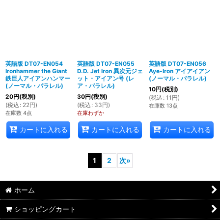
英語版 DT07-EN054
英語版 DT07-EN055
英語版 DT07-EN056
Ironhammer the Giant
D.D. Jet Iron 異次元ジェ
Aye-Iron アイアイアン
鉄巨人アイアンハンマー
ット・アイアン号 (レ
(ノーマル・パラレル)
(ノーマル・パラレル)
ア・パラレル)
10
円
(税別)
20
円
(税別)
30
円
(税別)
(
税込
:
11
円
)
(
税込
:
22
円
)
(
税込
:
33
円
)
在庫数 13点
在庫数 4点
在庫わずか
カートに入れる
カートに入れる
カートに入れる
1
2
次
»
ホーム
ショッピングカート