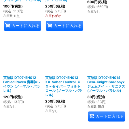
600
円
(税別)
100
円
(税別)
250
円
(税別)
(
税込
:
660
円
)
(
税込
:
110
円
)
(
税込
:
275
円
)
在庫なし
在庫数 11点
在庫わずか
カートに入れる
カートに入れる
英語版 DT07-EN012
英語版 DT07-EN013
英語版 DT07-EN014
Fabled Raven 魔轟神レ
XX-Saber Faultroll Ｘ
Gem-Knight Sardonyx
イヴン (ノーマル・パラ
Ｘ－セイバー フォルト
ジェムナイト・サニクス
レル)
ロール (ノーマル・パラ
(ノーマル・パラレル)
レル)
120
円
(税別)
30
円
(税別)
250
円
(税別)
(
税込
:
132
円
)
(
税込
:
33
円
)
(
税込
:
275
円
)
在庫なし
在庫数 15点
在庫なし
カートに入れる