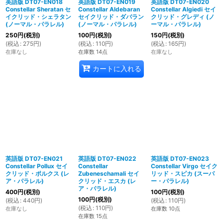
英語版 DT07-EN018
英語版 DT07-EN019
英語版 DT07-EN020
Constellar Sheratan セ
Constellar Aldebaran
Constellar Algiedi セイ
イクリッド・シェラタン
セイクリッド・ダバラン
クリッド・グレディ (ノ
(ノーマル・パラレル)
(ノーマル・パラレル)
ーマル・パラレル)
250
円
(税別)
100
円
(税別)
150
円
(税別)
(
税込
:
275
円
)
(
税込
:
110
円
)
(
税込
:
165
円
)
在庫なし
在庫数 14点
在庫なし
カートに入れる
英語版 DT07-EN021
英語版 DT07-EN022
英語版 DT07-EN023
Constellar Pollux セイ
Constellar
Constellar Virgo セイク
クリッド・ポルクス (レ
Zubeneschamali セイ
リッド・スピカ (スーパ
ア・パラレル)
クリッド・エスカ (レ
ー・パラレル)
ア・パラレル)
400
円
(税別)
100
円
(税別)
100
円
(税別)
(
税込
:
440
円
)
(
税込
:
110
円
)
(
税込
:
110
円
)
在庫なし
在庫数 10点
在庫数 15点