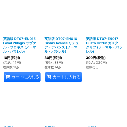
英語版 DT07-EN015
英語版 DT07-EN016
英語版 DT07-EN017
Laval Phlogis ラヴァ
Gishki Avance リチュ
Gusto Griffin ガスタ・
ル・フロギス (ノーマ
ア・アバンス (ノーマ
グリフ (ノーマル・パラ
ル・パラレル)
ル・パラレル)
レル)
10
円
(税別)
80
円
(税別)
300
円
(税別)
(
税込
:
11
円
)
(
税込
:
88
円
)
(
税込
:
330
円
)
在庫数 11点
在庫数 14点
在庫なし
カートに入れる
カートに入れる