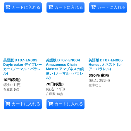
カートに入れる
カートに入れる
カートに入れる
英語版 DT07-EN003
英語版 DT07-EN004
英語版 DT07-EN005
Daybreaker デイブレー
Amazoness Chain
Honest オネスト (レ
カー (ノーマル・パラレ
Master アマゾネスの鎖
ア・パラレル)
ル)
使い (ノーマル・パラレ
350
円
(税別)
ル)
10
円
(税別)
(
税込
:
385
円
)
70
円
(税別)
(
税込
:
11
円
)
在庫なし
(
税込
:
77
円
)
在庫数 9点
在庫数 14点
カートに入れる
カートに入れる