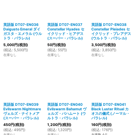
英語版 DT07-EN036
英語版 DT07-EN037
英語版 DT07-EN038
Daigusto Emeral ダイ
Constellar Hyades セ
Constellar Pleiades セ
ガスタ・エメラル (ウル
イクリッド・ヒアデス
イクリッド・プレアデス
トラ・パラレル)
(スーパー・パラレル)
(ウルトラ・パラレル)
5,000
円
(税別)
50
円
(税別)
3,500
円
(税別)
(
税込
:
5,500
円
)
(
税込
:
55
円
)
(
税込
:
3,850
円
)
在庫なし
在庫なし
在庫なし
英語版 DT07-EN039
英語版 DT07-EN040
英語版 DT07-EN041
Evilswarm Nightmare
Evilswarm Bahamut ヴ
Black Luster Ritual カ
ヴェルズ・ナイトメア
ェルズ・バハムート (ウ
オスの儀式 (ノーマル・
(スーパー・パラレル)
ルトラ・パラレル)
パラレル)
450
円
(税別)
1,200
円
(税別)
160
円
(税別)
(
税込
:
495
円
)
(
税込
:
1,320
円
)
(
税込
:
176
円
)
在庫なし
在庫なし
在庫数 4点