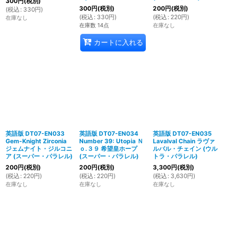
300
円
(税別)
300
円
(税別)
200
円
(税別)
(
税込
:
330
円
)
(
税込
:
330
円
)
(
税込
:
220
円
)
在庫なし
在庫数 14点
在庫なし
カートに入れる
英語版 DT07-EN033
英語版 DT07-EN034
英語版 DT07-EN035
Gem-Knight Zirconia
Number 39: Utopia Ｎ
Lavalval Chain ラヴァ
ジェムナイト・ジルコニ
ｏ.３９ 希望皇ホープ
ルバル・チェイン (ウル
ア (スーパー・パラレル)
(スーパー・パラレル)
トラ・パラレル)
200
円
(税別)
200
円
(税別)
3,300
円
(税別)
(
税込
:
220
円
)
(
税込
:
220
円
)
(
税込
:
3,630
円
)
在庫なし
在庫なし
在庫なし