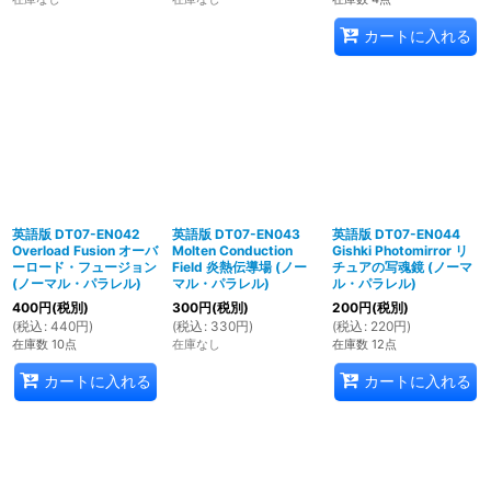
カートに入れる
英語版 DT07-EN042
英語版 DT07-EN043
英語版 DT07-EN044
Overload Fusion オーバ
Molten Conduction
Gishki Photomirror リ
ーロード・フュージョン
Field 炎熱伝導場 (ノー
チュアの写魂鏡 (ノーマ
(ノーマル・パラレル)
マル・パラレル)
ル・パラレル)
400
円
(税別)
300
円
(税別)
200
円
(税別)
(
税込
:
440
円
)
(
税込
:
330
円
)
(
税込
:
220
円
)
在庫数 10点
在庫なし
在庫数 12点
カートに入れる
カートに入れる