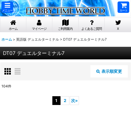
メニュー
カート
ホーム
マイページ
ご利用案内
よくあるご質問
X
ホーム
>
英語版 デュエルターミナル
>
DT07 デュエルターミナル7
DT07 デュエルターミナル7
表示順変更
閉じる
104
件
表示数
:
1
2
次
»
在庫あり
並び順
: