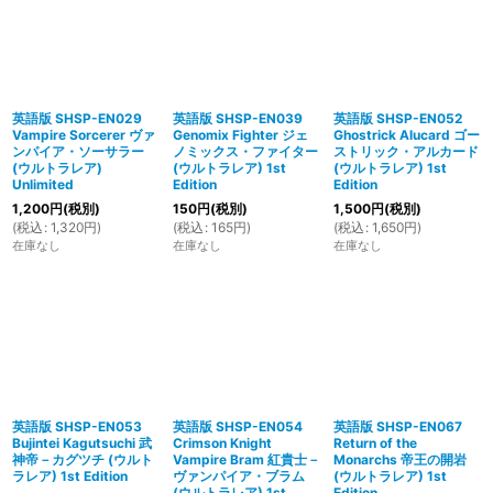
英語版 SHSP-EN029
英語版 SHSP-EN039
英語版 SHSP-EN052
Vampire Sorcerer ヴァ
Genomix Fighter ジェ
Ghostrick Alucard ゴー
ンパイア・ソーサラー
ノミックス・ファイター
ストリック・アルカード
(ウルトラレア)
(ウルトラレア) 1st
(ウルトラレア) 1st
Unlimited
Edition
Edition
1,200
円
(税別)
150
円
(税別)
1,500
円
(税別)
(
税込
:
1,320
円
)
(
税込
:
165
円
)
(
税込
:
1,650
円
)
在庫なし
在庫なし
在庫なし
英語版 SHSP-EN053
英語版 SHSP-EN054
英語版 SHSP-EN067
Bujintei Kagutsuchi 武
Crimson Knight
Return of the
神帝－カグツチ (ウルト
Vampire Bram 紅貴士－
Monarchs 帝王の開岩
ラレア) 1st Edition
ヴァンパイア・ブラム
(ウルトラレア) 1st
(ウルトラレア) 1st
Edition