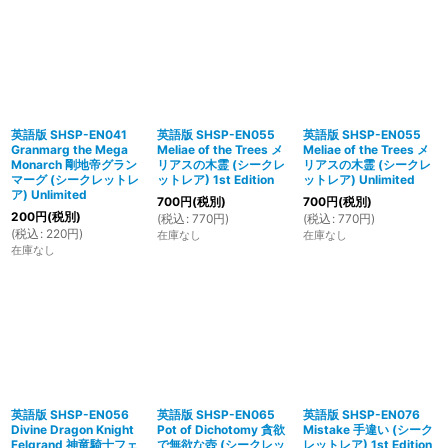
英語版 SHSP-EN041
英語版 SHSP-EN055
英語版 SHSP-EN055
Granmarg the Mega
Meliae of the Trees メ
Meliae of the Trees メ
Monarch 剛地帝グラン
リアスの木霊 (シークレ
リアスの木霊 (シークレ
マーグ (シークレットレ
ットレア) 1st Edition
ットレア) Unlimited
ア) Unlimited
700
円
(税別)
700
円
(税別)
200
円
(税別)
(
税込
:
770
円
)
(
税込
:
770
円
)
(
税込
:
220
円
)
在庫なし
在庫なし
在庫なし
英語版 SHSP-EN056
英語版 SHSP-EN065
英語版 SHSP-EN076
Divine Dragon Knight
Pot of Dichotomy 貪欲
Mistake 手違い (シーク
Felgrand 神竜騎士フェ
で無欲な壺 (シークレッ
レットレア) 1st Edition