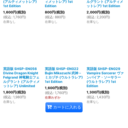
(アルティメットレア)
ィメットレア) 1st
ルグラント (アルティメ
1st Edition
Edition
ットレア) 1st Edition
1,600
円
(税別)
800
円
(税別)
2,000
円
(税別)
(
税込
:
1,760
円
)
(
税込
:
880
円
)
(
税込
:
2,200
円
)
在庫なし
在庫なし
在庫なし
英語版 SHSP-EN056
英語版 SHSP-EN022
英語版 SHSP-EN029
Divine Dragon Knight
Bujin Mikazuchi 武神－
Vampire Sorcerer ヴァ
Felgrand 神竜騎士フェ
ミカヅチ (ウルトラレア)
ンパイア・ソーサラー
ルグラント (アルティメ
1st Edition
(ウルトラレア) 1st
ットレア) Unlimited
Edition
1,600
円
(税別)
1,800
円
(税別)
1,300
円
(税別)
(
税込
:
1,760
円
)
(
税込
:
1,980
円
)
(
税込
:
1,430
円
)
在庫わずか
在庫なし
在庫なし
カートに入れる