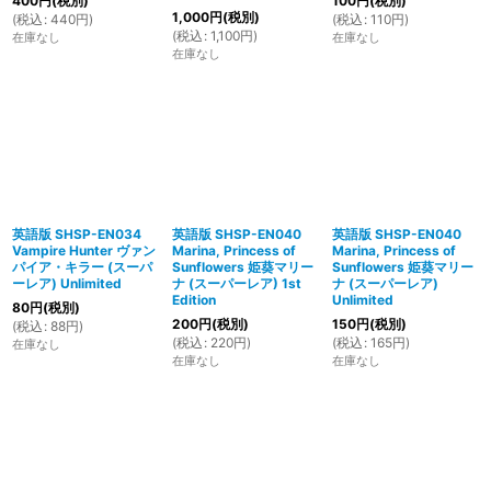
400
円
(税別)
100
円
(税別)
1,000
円
(税別)
(
税込
:
440
円
)
(
税込
:
110
円
)
(
税込
:
1,100
円
)
在庫なし
在庫なし
在庫なし
英語版 SHSP-EN034
英語版 SHSP-EN040
英語版 SHSP-EN040
Vampire Hunter ヴァン
Marina, Princess of
Marina, Princess of
パイア・キラー (スーパ
Sunflowers 姫葵マリー
Sunflowers 姫葵マリー
ーレア) Unlimited
ナ (スーパーレア) 1st
ナ (スーパーレア)
Edition
Unlimited
80
円
(税別)
200
円
(税別)
150
円
(税別)
(
税込
:
88
円
)
(
税込
:
220
円
)
(
税込
:
165
円
)
在庫なし
在庫なし
在庫なし