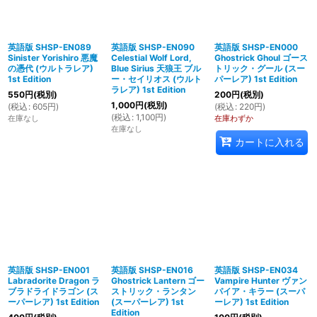
英語版 SHSP-EN089
英語版 SHSP-EN090
英語版 SHSP-EN000
Sinister Yorishiro 悪魔
Celestial Wolf Lord,
Ghostrick Ghoul ゴース
の憑代 (ウルトラレア)
Blue Sirius 天狼王 ブル
トリック・グール (スー
1st Edition
ー・セイリオス (ウルト
パーレア) 1st Edition
ラレア) 1st Edition
550
円
(税別)
200
円
(税別)
1,000
円
(税別)
(
税込
:
605
円
)
(
税込
:
220
円
)
(
税込
:
1,100
円
)
在庫なし
在庫わずか
在庫なし
カートに入れる
英語版 SHSP-EN001
英語版 SHSP-EN016
英語版 SHSP-EN034
Labradorite Dragon ラ
Ghostrick Lantern ゴー
Vampire Hunter ヴァン
ブラドライドラゴン (ス
ストリック・ランタン
パイア・キラー (スーパ
ーパーレア) 1st Edition
(スーパーレア) 1st
ーレア) 1st Edition
Edition