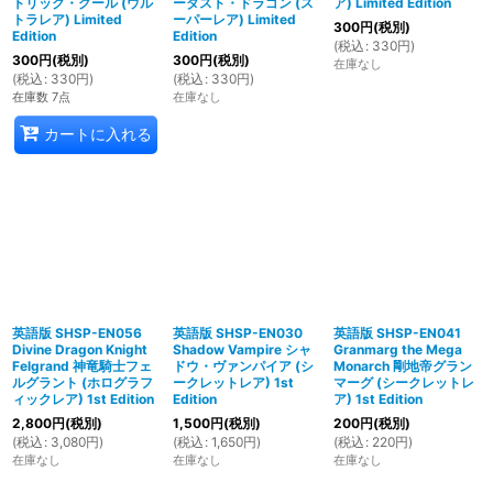
トリック・グール (ウル
ーダスト・ドラゴン (ス
ア) Limited Edition
トラレア) Limited
ーパーレア) Limited
300
円
(税別)
Edition
Edition
(
税込
:
330
円
)
300
円
(税別)
300
円
(税別)
在庫なし
(
税込
:
330
円
)
(
税込
:
330
円
)
在庫数 7点
在庫なし
カートに入れる
英語版 SHSP-EN056
英語版 SHSP-EN030
英語版 SHSP-EN041
Divine Dragon Knight
Shadow Vampire シャ
Granmarg the Mega
Felgrand 神竜騎士フェ
ドウ・ヴァンパイア (シ
Monarch 剛地帝グラン
ルグラント (ホログラフ
ークレットレア) 1st
マーグ (シークレットレ
ィックレア) 1st Edition
Edition
ア) 1st Edition
2,800
円
(税別)
1,500
円
(税別)
200
円
(税別)
(
税込
:
3,080
円
)
(
税込
:
1,650
円
)
(
税込
:
220
円
)
在庫なし
在庫なし
在庫なし