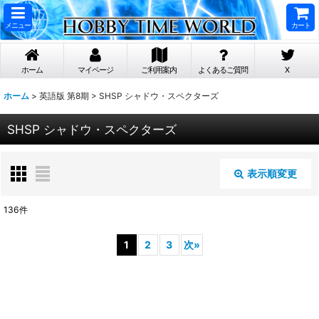
メニュー
カート
ホーム
マイページ
ご利用案内
よくあるご質問
X
ホーム
>
英語版 第8期
>
SHSP シャドウ・スペクターズ
SHSP シャドウ・スペクターズ
表示順変更
閉じる
136
件
表示数
:
1
2
3
次
»
在庫あり
並び順
: