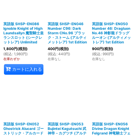
英語版 SHSP-EN086
英語版 SHSP-EN046
英語版 SHSP-EN050
Ignoble Knight of High
Number C96: Dark
Number 46: Dragluon
Laundsallyn 魔聖騎士皇
Storm CNo.96 ブラッ
No.46 神影龍ドラッグ
ランスロット (シークレ
ク・ストーム (アルティ
ルーオン (アルティメッ
ットレア) Unlimited
メットレア) 1st Edition
トレア) 1st Edition
1,800
円
(税別)
400
円
(税別)
900
円
(税別)
(
税込
:
1,980
円
)
(
税込
:
440
円
)
(
税込
:
990
円
)
在庫わずか
在庫なし
在庫なし
カートに入れる
英語版 SHSP-EN052
英語版 SHSP-EN053
英語版 SHSP-EN056
Ghostrick Alucard ゴー
Bujintei Kagutsuchi 武
Divine Dragon Knight
ストリック・アルカード
神帝－カグツチ (アルテ
Felgrand 神竜騎士フェ