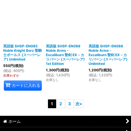
英語版 SHSP-EN085
英語版 SHSP-EN088
英語版 SHSP-EN088
Noble Knight Borz 聖騎
Noble Arms -
Noble Arms -
士ボールス (スーパーレ
Excaliburn 聖剣 EX－カ
Excaliburn 聖剣 EX－カ
ア) Unlimited
リバーン (スーパーレア)
リバーン (スーパーレア)
1st Edition
Unlimited
550
円
(税別)
1,300
円
(税別)
1,200
円
(税別)
(
税込
:
605
円
)
(
税込
:
1,430
円
)
(
税込
:
1,320
円
)
在庫わずか
在庫なし
在庫なし
カートに入れる
1
2
3
次
»
ホーム