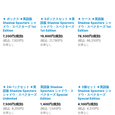
絞り込む
★ ボックス ★英語版
★ 3ボックスセット ★英
★ ケース ★英語版
Shadow Specters シャ
語版 Shadow Specters
Shadow Specters シャ
ドウ・スペクターズ 1st
シャドウ・スペクターズ
ドウ・スペクターズ 1st
Edition
1st Edition
Edition
7,200
円
(税別)
19,800
円
(税別)
78,500
円
(税別)
(
税込
:
7,920
円
)
(
税込
:
21,780
円
)
(
税込
:
86,350
円
)
在庫なし
在庫なし
在庫なし
★ 24パックセット ★英
英語版 Shadow
★ 3個セット ★英語版
語版 Shadow Specters
Specters シャドウ・ス
Shadow Specters シャ
シャドウ・スペクターズ
ペクターズ Special
ドウ・スペクターズ
Unlimited
Edition
Special Edition
7,500
円
(税別)
1,400
円
(税別)
4,100
円
(税別)
(
税込
:
8,250
円
)
(
税込
:
1,540
円
)
(
税込
:
4,510
円
)
在庫なし
在庫なし
在庫なし