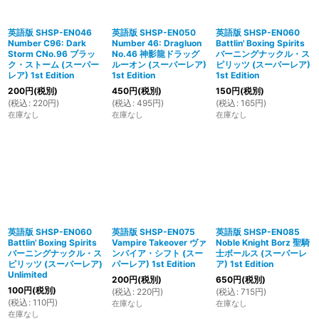
英語版 SHSP-EN046
英語版 SHSP-EN050
英語版 SHSP-EN060
Number C96: Dark
Number 46: Dragluon
Battlin' Boxing Spirits
Storm CNo.96 ブラッ
No.46 神影龍ドラッグ
バーニングナックル・ス
ク・ストーム (スーパー
ルーオン (スーパーレア)
ピリッツ (スーパーレア)
レア) 1st Edition
1st Edition
1st Edition
200
円
(税別)
450
円
(税別)
150
円
(税別)
(
税込
:
220
円
)
(
税込
:
495
円
)
(
税込
:
165
円
)
在庫なし
在庫なし
在庫なし
英語版 SHSP-EN060
英語版 SHSP-EN075
英語版 SHSP-EN085
Battlin' Boxing Spirits
Vampire Takeover ヴァ
Noble Knight Borz 聖騎
バーニングナックル・ス
ンパイア・シフト (スー
士ボールス (スーパーレ
ピリッツ (スーパーレア)
パーレア) 1st Edition
ア) 1st Edition
Unlimited
200
円
(税別)
650
円
(税別)
100
円
(税別)
(
税込
:
220
円
)
(
税込
:
715
円
)
(
税込
:
110
円
)
在庫なし
在庫なし
在庫なし