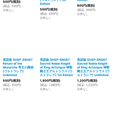
500
円
(税別)
Edition
600
円
(税別)
(
税込
:
550
円
)
500
円
(税別)
(
税込
:
660
円
)
在庫なし
(
税込
:
550
円
)
在庫なし
在庫なし
英語版 SHSP-EN067
英語版 SHSP-EN087
英語版 SHSP-EN087
Return of the
Sacred Noble Knight
Sacred Noble Knight
Monarchs 帝王の開岩
of King Artorigus 神聖
of King Artorigus 神聖
(ウルトラレア)
騎士王アルトリウス (ウ
騎士王アルトリウス (ウ
Unlimited
ルトラレア) 1st Edition
ルトラレア) Unlimited
500
円
(税別)
1,800
円
(税別)
1,200
円
(税別)
(
税込
:
550
円
)
(
税込
:
1,980
円
)
(
税込
:
1,320
円
)
在庫なし
在庫なし
在庫なし