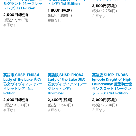
ルグラント (シークレッ
トレア) 1st Edition
2,500
円
(税別)
トレア) 1st Edition
1,800
円
(税別)
(
税込
:
2,750
円
)
2,500
円
(税別)
(
税込
:
1,980
円
)
在庫なし
(
税込
:
2,750
円
)
在庫なし
在庫なし
英語版 SHSP-EN084
英語版 SHSP-EN084
英語版 SHSP-EN086
Lady of the Lake 湖の
Lady of the Lake 湖の
Ignoble Knight of High
乙女ヴィヴィアン (シー
乙女ヴィヴィアン (シー
Laundsallyn 魔聖騎士皇
クレットレア) 1st
クレットレア)
ランスロット (シークレ
Edition
Unlimited
ットレア) 1st Edition
3,000
円
(税別)
2,400
円
(税別)
2,000
円
(税別)
(
税込
:
3,300
円
)
(
税込
:
2,640
円
)
(
税込
:
2,200
円
)
在庫なし
在庫なし
在庫なし