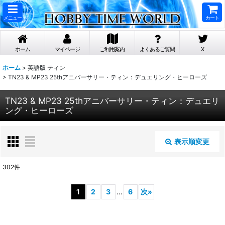
メニュー
カート
ホーム
マイページ
ご利用案内
よくあるご質問
X
ホーム
>
英語版 ティン
>
TN23 & MP23 25thアニバーサリー・ティン：デュエリング・ヒーローズ
TN23 & MP23 25thアニバーサリー・ティン：デュエリ
ング・ヒーローズ
表示順変更
閉じる
302
件
表示数
:
1
2
3
...
6
次
»
在庫あり