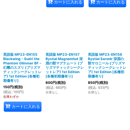
カートに入れる
カートに入れる
英語版 MP23-EN155
英語版 MP23-EN157
英語版 MP23-EN158
Blackwing - Sudri the
Bystial Magnamhut 深
Bystial Saronir 深淵の
Phantom Glimmer BF－
淵の獣マグナムート (プ
獣サロニール (プリズマ
幻耀のスズリ (プリズマ
リズマティックシークレ
ティックシークレットレ
ティックシークレットレ
ットレア) 1st Edition
ア) 1st Edition
[
各種初
ア) 1st Edition
[
各種初
[
各種初期傷有り
]
期傷有り
]
期傷有り
]
600
円
(税別)
850
円
(税別)
150
円
(税別)
(
税込
:
660
円
)
(
税込
:
935
円
)
(
税込
:
165
円
)
在庫なし
在庫なし
在庫わずか
カートに入れる