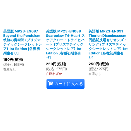
英語版 MP23-EN087
英語版 MP23-EN088
英語版 MP23-EN091
Beyond the Pendulum
Scareclaw Tri-Heart ス
Therion Discolosseum
軌跡の魔術師 (プリズマ
ケアクロー・トライヒハ
円盤闘技場セリオンズ・
ティックシークレットレ
ート (プリズマティック
リング (プリズマティッ
ア) 1st Edition
[
各種初
シークレットレア) 1st
クシークレットレア) 1st
期傷有り
]
Edition
[
各種初期傷有
Edition
[
各種初期傷有
り
]
り
]
150
円
(税別)
250
円
(税別)
250
円
(税別)
(
税込
:
165
円
)
(
税込
:
275
円
)
(
税込
:
275
円
)
在庫なし
在庫わずか
在庫なし
カートに入れる