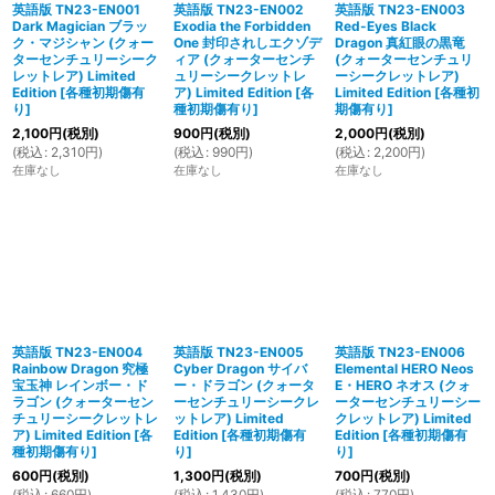
英語版 TN23-EN001
英語版 TN23-EN002
英語版 TN23-EN003
Dark Magician ブラッ
Exodia the Forbidden
Red-Eyes Black
ク・マジシャン (クォー
One 封印されしエクゾデ
Dragon 真紅眼の黒竜
ターセンチュリーシーク
ィア (クォーターセンチ
(クォーターセンチュリ
レットレア) Limited
ュリーシークレットレ
ーシークレットレア)
Edition
[
各種初期傷有
ア) Limited Edition
[
各
Limited Edition
[
各種初
り
]
種初期傷有り
]
期傷有り
]
2,100
円
(税別)
900
円
(税別)
2,000
円
(税別)
(
税込
:
2,310
円
)
(
税込
:
990
円
)
(
税込
:
2,200
円
)
在庫なし
在庫なし
在庫なし
英語版 TN23-EN004
英語版 TN23-EN005
英語版 TN23-EN006
Rainbow Dragon 究極
Cyber Dragon サイバ
Elemental HERO Neos
宝玉神 レインボー・ド
ー・ドラゴン (クォータ
E・HERO ネオス (クォ
ラゴン (クォーターセン
ーセンチュリーシークレ
ーターセンチュリーシー
チュリーシークレットレ
ットレア) Limited
クレットレア) Limited
ア) Limited Edition
[
各
Edition
[
各種初期傷有
Edition
[
各種初期傷有
種初期傷有り
]
り
]
り
]
600
円
(税別)
1,300
円
(税別)
700
円
(税別)
(
税込
:
660
円
)
(
税込
:
1,430
円
)
(
税込
:
770
円
)