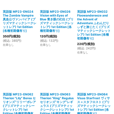
英語版 MP23-EN024
英語版 MP23-EN026
英語版 MP23-EN032
The Zombie Vampire
Vision with Eyes of
Floowandereeze and
真血公ヴァンパイア (プ
Blue 青き眼の幻出 (プリ
the Advent of
リズマティックシークレ
ズマティックシークレッ
Adventure ふわんだり
ットレア) 1st Edition
トレア) 1st Edition
[
各
ぃずと旅じたく (プリズ
[
各種初期傷有り
]
種初期傷有り
]
マティックシークレット
レア) 1st Edition
[
各種
350
円
(税別)
120
円
(税別)
初期傷有り
]
(
税込
:
385
円
)
(
税込
:
132
円
)
220
円
(税別)
在庫なし
在庫なし
(
税込
:
242
円
)
在庫なし
英語版 MP23-EN062
英語版 MP23-EN063
英語版 MP23-EN064
Therion "Lily" Borea セ
Therion "King" Regulus
Visas Starfrost ヴィサ
リオンズ“リリー”ボレア
セリオンズ“キング”レギ
ス＝スタフロスト (プリ
(プリズマティックシー
ュラス (プリズマティッ
ズマティックシークレッ
クレットレア) 1st
クシークレットレア) 1st
トレア) 1st Edition
[
各
Edition
[
各種初期傷有
Edition
[
各種初期傷有
種初期傷有り
]