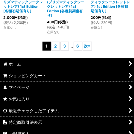
リズマティックシークレ
(プリズマティックシー
ティックシークレットレ
ットレア) 1st Edition
クレットレア) 1st
ア) 1st Edition
[
各種初
[
各種初期傷有り
]
Edition
[
各種初期傷有
期傷有り
]
り
]
2,000
円
(税別)
200
円
(税別)
400
円
(税別)
(
税込
:
2,200
円
)
(
税込
:
220
円
)
(
税込
:
440
円
)
在庫なし
在庫なし
在庫なし
1
2
3
...
6
次
»
ホーム
ショッピングカート
マイページ
お気に入り
最近チェックしたアイテム
特定商取引法表示
ご利用案内