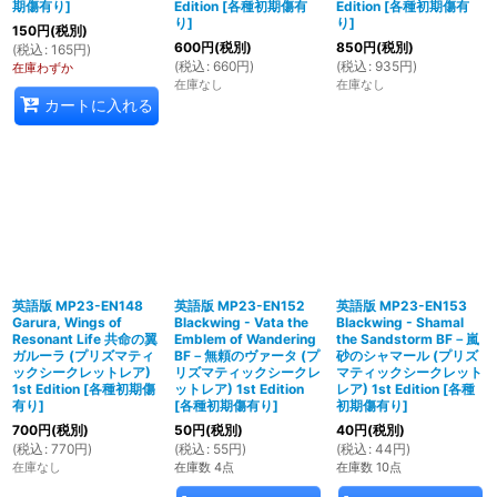
期傷有り
]
Edition
[
各種初期傷有
Edition
[
各種初期傷有
り
]
り
]
150
円
(税別)
600
円
(税別)
850
円
(税別)
(
税込
:
165
円
)
(
税込
:
660
円
)
(
税込
:
935
円
)
在庫わずか
在庫なし
在庫なし
カートに入れる
英語版 MP23-EN148
英語版 MP23-EN152
英語版 MP23-EN153
Garura, Wings of
Blackwing - Vata the
Blackwing - Shamal
Resonant Life 共命の翼
Emblem of Wandering
the Sandstorm BF－嵐
ガルーラ (プリズマティ
BF－無頼のヴァータ (プ
砂のシャマール (プリズ
ックシークレットレア)
リズマティックシークレ
マティックシークレット
1st Edition
[
各種初期傷
ットレア) 1st Edition
レア) 1st Edition
[
各種
有り
]
[
各種初期傷有り
]
初期傷有り
]
700
円
(税別)
50
円
(税別)
40
円
(税別)
(
税込
:
770
円
)
(
税込
:
55
円
)
(
税込
:
44
円
)
在庫なし
在庫数 4点
在庫数 10点