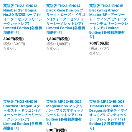
英語版 TN23-EN013
英語版 TN23-EN014
英語版 TN23-EN015
Number 39: Utopia
Black Rose Dragon ブ
Blackwing Armor
No.39 希望皇ホープ (ク
ラック・ローズ・ドラゴ
Master BF－アーマー
ォーターセンチュリーシ
ン (クォーターセンチュ
ド・ウィング (クォータ
ークレットレア)
リーシークレットレア)
ーセンチュリーシークレ
Limited Edition
[
各種初
Limited Edition
[
各種初
ットレア) Limited
期傷有り
]
期傷有り
]
Edition
[
各種初期傷有
り
]
300
円
(税別)
1,800
円
(税別)
700
円
(税別)
(
税込
:
330
円
)
(
税込
:
1,980
円
)
(
税込
:
770
円
)
在庫なし
在庫なし
在庫なし
英語版 TN23-EN016
英語版 MP23-EN002
英語版 MP23-EN003
Stardust Dragon スタ
Magikuriboh マジクリ
Timaeus the United
ーダスト・ドラゴン (ク
ボー (プリズマティック
Dragon 合体竜ティマイ
ォーターセンチュリーシ
シークレットレア) 1st
オス (プリズマティック
ークレットレア)
Edition
[
各種初期傷有
シークレットレア) 1st
Limited Edition
[
各種初
り
]
Edition
[
各種初期傷有
期傷有り
]
り
]
300
円
(税別)