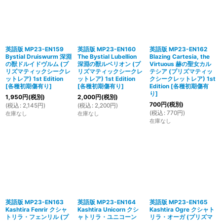
英語版 MP23-EN159
英語版 MP23-EN160
英語版 MP23-EN162
Bystial Druiswurm 深淵
The Bystial Lubellion
Blazing Cartesia, the
の獣ドルイドヴルム (プ
深淵の獣ルベリオン (プ
Virtuous 赫の聖女カル
リズマティックシークレ
リズマティックシークレ
テシア (プリズマティッ
ットレア) 1st Edition
ットレア) 1st Edition
クシークレットレア) 1st
[
各種初期傷有り
]
[
各種初期傷有り
]
Edition
[
各種初期傷有
り
]
1,950
円
(税別)
2,000
円
(税別)
700
円
(税別)
(
税込
:
2,145
円
)
(
税込
:
2,200
円
)
(
税込
:
770
円
)
在庫なし
在庫なし
在庫なし
英語版 MP23-EN163
英語版 MP23-EN164
英語版 MP23-EN165
Kashtira Fenrir クシャ
Kashtira Unicorn クシ
Kashtira Ogre クシャト
トリラ・フェンリル (プ
ャトリラ・ユニコーン
リラ・オーガ (プリズマ