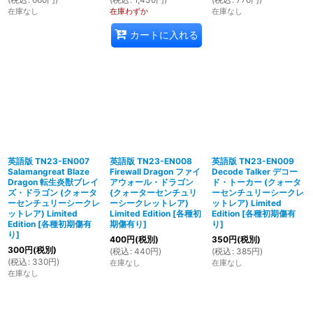
在庫なし
在庫わずか
在庫なし
カートに入れる
英語版 TN23-EN007
英語版 TN23-EN008
英語版 TN23-EN009
Salamangreat Blaze
Firewall Dragon ファイ
Decode Talker デコー
Dragon 転生炎獣ブレイ
アウォール・ドラゴン
ド・トーカー (クォータ
ズ・ドラゴン (クォータ
(クォーターセンチュリ
ーセンチュリーシークレ
ーセンチュリーシークレ
ーシークレットレア)
ットレア) Limited
ットレア) Limited
Limited Edition
[
各種初
Edition
[
各種初期傷有
Edition
[
各種初期傷有
期傷有り
]
り
]
り
]
400
円
(税別)
350
円
(税別)
300
円
(税別)
(
税込
:
440
円
)
(
税込
:
385
円
)
(
税込
:
330
円
)
在庫なし
在庫なし
在庫なし