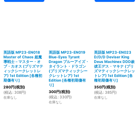
英語版 MP23-EN018
英語版 MP23-EN019
英語版 MP23-EN023
Master of Chaos 超魔
Blue-Eyes Tyrant
D/D/D Deviser King
導戦士－マスター・オ
Dragon ブルーアイズ・
Deus Machinex DDD赦
ブ・カオス (プリズマテ
タイラント・ドラゴン
俿王デス・マキナ (プリ
ィックシークレットレ
(プリズマティックシー
ズマティックシークレッ
ア) 1st Edition
[
各種初
クレットレア) 1st
トレア) 1st Edition
[
各
期傷有り
]
Edition
[
各種初期傷有
種初期傷有り
]
り
]
280
円
(税別)
350
円
(税別)
300
円
(税別)
(
税込
:
308
円
)
(
税込
:
385
円
)
(
税込
:
330
円
)
在庫なし
在庫なし
在庫なし