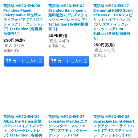
英語版 MP23-EN096
英語版 MP23-EN102
英語版 MP23-EN117
Primitive Planet
Branded Banishment
Elemental HERO Spirit
Reichphobia 肆世壊＝
烙印追放 (プリズマティ
of Neos E・HERO スピ
ライフォビア (プリズマ
ックシークレットレア)
リット・オブ・ネオス
ティックシークレットレ
1st Edition
[
各種初期傷
(プリズマティックシー
ア) 1st Edition
[
各種初
有り
]
クレットレア) 1st
期傷有り
]
Edition
[
各種初期傷有
40
円
(税別)
り
]
250
円
(税別)
(
税込
:
44
円
)
250
円
(税別)
(
税込
:
275
円
)
在庫数 6点
(
税込
:
275
円
)
在庫わずか
在庫なし
カートに入れる
カートに入れる
英語版 MP23-EN122
英語版 MP23-EN127
英語版 MP23-EN136
Albaz the Ashen 灰燼
Exosister Martha エク
Scareclaw Light-Heart
のアルバス (プリズマテ
ソシスター・マルファ
スケアクロー・ライトハ
ィックシークレットレ
(プリズマティックシー
ート (プリズマティック
ア) 1st Edition
[
各種初
クレットレア) 1st
シークレットレア) 1st