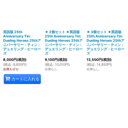
並び順
:
絞り込む
英語版 25th
★ 2個セット ★英語版
★ 3個セット ★英語版
Anniversary Tin:
25th Anniversary Tin:
25th Anniversary Tin:
Dueling Heroes 25thア
Dueling Heroes 25thア
Dueling Heroes 25thア
ニバーサリー・ティン：
ニバーサリー・ティン：
ニバーサリー・ティン：
デュエリング・ヒーロー
デュエリング・ヒーロー
デュエリング・ヒーロー
ズ
ズ
ズ
8,000
円
(税別)
9,100
円
(税別)
13,500
円
(税別)
(
税込
:
8,800
円
)
(
税込
:
10,010
円
)
(
税込
:
14,850
円
)
在庫わずか
在庫なし
在庫なし
カートに入れる