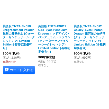
英語版 TN23-EN010
英語版 TN23-EN011
英語版 TN23-EN012
Enlightenment Paladin
Odd-Eyes Pendulum
Galaxy-Eyes Photon
覚醒の魔導剣士 (クォー
Dragon オッドアイズ・
Dragon 銀河眼の光子竜
ターセンチュリーシーク
ペンデュラム・ドラゴン
(クォーターセンチュリ
レットレア) Limited
(クォーターセンチュリ
ーシークレットレア)
Edition
[
各種初期傷有
ーシークレットレア)
Limited Edition
[
各種初
り
]
Limited Edition
[
各種初
期傷有り
]
期傷有り
]
300
円
(税別)
900
円
(税別)
300
円
(税別)
(
税込
:
330
円
)
(
税込
:
990
円
)
(
税込
:
330
円
)
在庫わずか
在庫なし
在庫なし
カートに入れる