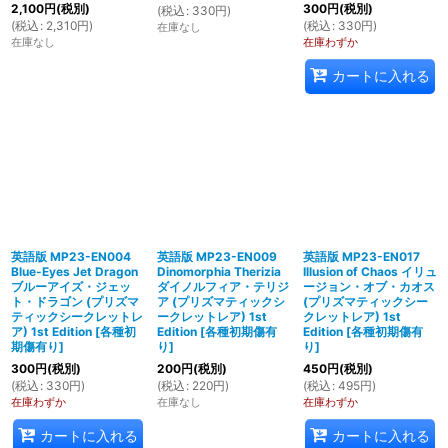
2,100
円
(税別)
300
円
(税別)
(
税込
:
330
円
)
(
税込
:
2,310
円
)
(
税込
:
330
円
)
在庫なし
在庫なし
在庫わずか
カートに入れる
英語版 MP23-EN004
英語版 MP23-EN009
英語版 MP23-EN017
Blue-Eyes Jet Dragon
Dinomorphia Therizia
Illusion of Chaos イリュ
ブルーアイズ・ジェッ
ダイノルフィア・テリジ
ージョン・オブ・カオス
ト・ドラゴン (プリズマ
ア (プリズマティックシ
(プリズマティックシー
ティックシークレットレ
ークレットレア) 1st
クレットレア) 1st
ア) 1st Edition
[
各種初
Edition
[
各種初期傷有
Edition
[
各種初期傷有
期傷有り
]
り
]
り
]
300
円
(税別)
200
円
(税別)
450
円
(税別)
(
税込
:
330
円
)
(
税込
:
220
円
)
(
税込
:
495
円
)
在庫わずか
在庫なし
在庫わずか
カートに入れる
カートに入れる