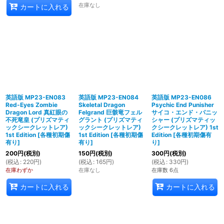
在庫なし
カートに入れる
英語版 MP23-EN083
英語版 MP23-EN084
英語版 MP23-EN086
Red-Eyes Zombie
Skeletal Dragon
Psychic End Punisher
Dragon Lord 真紅眼の
Felgrand 巨骸竜フェル
サイコ・エンド・パニッ
不死竜皇 (プリズマティ
グラント (プリズマティ
シャー (プリズマティッ
ックシークレットレア)
ックシークレットレア)
クシークレットレア) 1st
1st Edition
[
各種初期傷
1st Edition
[
各種初期傷
Edition
[
各種初期傷有
有り
]
有り
]
り
]
200
円
(税別)
150
円
(税別)
300
円
(税別)
(
税込
:
220
円
)
(
税込
:
165
円
)
(
税込
:
330
円
)
在庫わずか
在庫なし
在庫数 6点
カートに入れる
カートに入れる