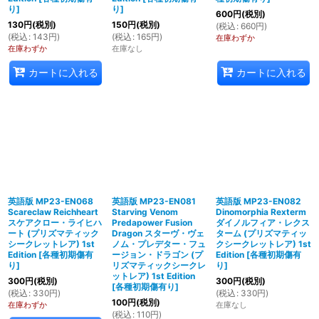
り
]
り
]
600
円
(税別)
130
円
(税別)
150
円
(税別)
(
税込
:
660
円
)
(
税込
:
143
円
)
(
税込
:
165
円
)
在庫わずか
在庫わずか
在庫なし
カートに入れる
カートに入れる
英語版 MP23-EN068
英語版 MP23-EN081
英語版 MP23-EN082
Scareclaw Reichheart
Starving Venom
Dinomorphia Rexterm
スケアクロー・ライヒハ
Predapower Fusion
ダイノルフィア・レクス
ート (プリズマティック
Dragon スターヴ・ヴェ
ターム (プリズマティッ
シークレットレア) 1st
ノム・プレデター・フュ
クシークレットレア) 1st
Edition
[
各種初期傷有
ージョン・ドラゴン (プ
Edition
[
各種初期傷有
り
]
リズマティックシークレ
り
]
ットレア) 1st Edition
300
円
(税別)
300
円
(税別)
[
各種初期傷有り
]
(
税込
:
330
円
)
(
税込
:
330
円
)
100
円
(税別)
在庫わずか
在庫なし
(
税込
:
110
円
)