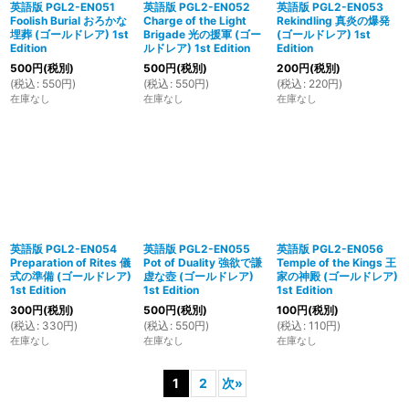
英語版 PGL2-EN051
英語版 PGL2-EN052
英語版 PGL2-EN053
Foolish Burial おろかな
Charge of the Light
Rekindling 真炎の爆発
埋葬 (ゴールドレア) 1st
Brigade 光の援軍 (ゴー
(ゴールドレア) 1st
Edition
ルドレア) 1st Edition
Edition
500
円
(税別)
500
円
(税別)
200
円
(税別)
(
税込
:
550
円
)
(
税込
:
550
円
)
(
税込
:
220
円
)
在庫なし
在庫なし
在庫なし
英語版 PGL2-EN054
英語版 PGL2-EN055
英語版 PGL2-EN056
Preparation of Rites 儀
Pot of Duality 強欲で謙
Temple of the Kings 王
式の準備 (ゴールドレア)
虚な壺 (ゴールドレア)
家の神殿 (ゴールドレア)
1st Edition
1st Edition
1st Edition
300
円
(税別)
500
円
(税別)
100
円
(税別)
(
税込
:
330
円
)
(
税込
:
550
円
)
(
税込
:
110
円
)
在庫なし
在庫なし
在庫なし
1
2
次
»