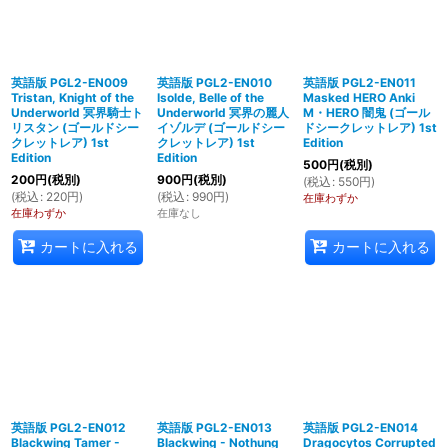
英語版 PGL2-EN009
英語版 PGL2-EN010
英語版 PGL2-EN011
Tristan, Knight of the
Isolde, Belle of the
Masked HERO Anki
Underworld 冥界騎士ト
Underworld 冥界の麗人
M・HERO 闇鬼 (ゴール
リスタン (ゴールドシー
イゾルデ (ゴールドシー
ドシークレットレア) 1st
クレットレア) 1st
クレットレア) 1st
Edition
Edition
Edition
500
円
(税別)
200
円
(税別)
900
円
(税別)
(
税込
:
550
円
)
(
税込
:
220
円
)
(
税込
:
990
円
)
在庫わずか
在庫わずか
在庫なし
カートに入れる
カートに入れる
英語版 PGL2-EN012
英語版 PGL2-EN013
英語版 PGL2-EN014
Blackwing Tamer -
Blackwing - Nothung
Dragocytos Corrupted