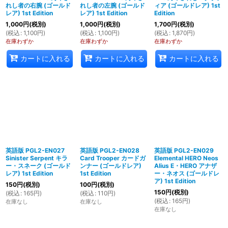
れし者の右腕 (ゴールド
れし者の左腕 (ゴールド
ィア (ゴールドレア) 1st
レア) 1st Edition
レア) 1st Edition
Edition
1,000
円
(税別)
1,000
円
(税別)
1,700
円
(税別)
(
税込
:
1,100
円
)
(
税込
:
1,100
円
)
(
税込
:
1,870
円
)
在庫わずか
在庫わずか
在庫わずか
カートに入れる
カートに入れる
カートに入れる
英語版 PGL2-EN027
英語版 PGL2-EN028
英語版 PGL2-EN029
Sinister Serpent キラ
Card Trooper カードガ
Elemental HERO Neos
ー・スネーク (ゴールド
ンナー (ゴールドレア)
Alius E・HERO アナザ
レア) 1st Edition
1st Edition
ー・ネオス (ゴールドレ
ア) 1st Edition
150
円
(税別)
100
円
(税別)
150
円
(税別)
(
税込
:
165
円
)
(
税込
:
110
円
)
(
税込
:
165
円
)
在庫なし
在庫なし
在庫なし