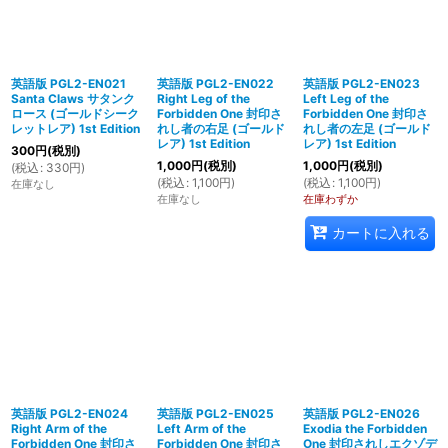
英語版 PGL2-EN021
英語版 PGL2-EN022
英語版 PGL2-EN023
Santa Claws サタンク
Right Leg of the
Left Leg of the
ロース (ゴールドシーク
Forbidden One 封印さ
Forbidden One 封印さ
レットレア) 1st Edition
れし者の右足 (ゴールド
れし者の左足 (ゴールド
レア) 1st Edition
レア) 1st Edition
300
円
(税別)
1,000
円
(税別)
1,000
円
(税別)
(
税込
:
330
円
)
(
税込
:
1,100
円
)
(
税込
:
1,100
円
)
在庫なし
在庫なし
在庫わずか
カートに入れる
英語版 PGL2-EN024
英語版 PGL2-EN025
英語版 PGL2-EN026
Right Arm of the
Left Arm of the
Exodia the Forbidden
Forbidden One 封印さ
Forbidden One 封印さ
One 封印されしエクゾデ