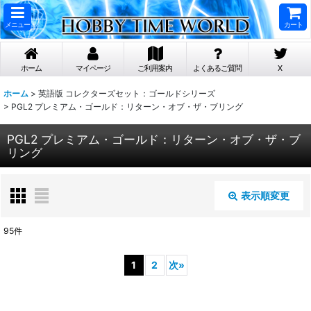
メニュー
カート
ホーム
マイページ
ご利用案内
よくあるご質問
X
ホーム
>
英語版 コレクターズセット：ゴールドシリーズ
>
PGL2 プレミアム・ゴールド：リターン・オブ・ザ・ブリング
PGL2 プレミアム・ゴールド：リターン・オブ・ザ・ブ
リング
表示順変更
閉じる
95
件
表示数
:
1
2
次
»
在庫あり