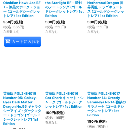
Obsidian Hawk Joe BF
the Starlight BF－星影
Nethersoul Dragon 冥
T－漆黒のホーク・ジョ
のノートゥング (ゴール
界濁龍 ドラゴキュート
ー (ゴールドシークレッ
ドシークレットレア) 1st
ス (ゴールドシークレッ
トレア) 1st Edition
Edition
トレア) 1st Edition
350
円
(税別)
500
円
(税別)
500
円
(税別)
(
税込
:
385
円
)
(
税込
:
550
円
)
(
税込
:
550
円
)
在庫数 4点
在庫なし
在庫なし
カートに入れる
英語版 PGL2-EN015
英語版 PGL2-EN016
英語版 PGL2-EN017
Number 95: Galaxy-
Cat Shark キャット・シ
Number 14: Greedy
Eyes Dark Matter
ャーク (ゴールドシーク
Sarameya No.14 強欲の
Dragon No.95 ギャラク
レットレア) 1st Edition
サラメーヤ (ゴールドシ
シーアイズ・ダークマタ
ークレットレア) 1st
150
円
(税別)
ー・ドラゴン (ゴールド
Edition
(
税込
:
165
円
)
シークレットレア) 1st
150
円
(税別)
在庫なし
Edition
(
税込
:
165
円
)