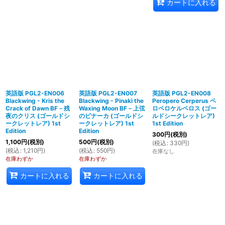
カートに入れる
英語版 PGL2-EN006
英語版 PGL2-EN007
英語版 PGL2-EN008
Blackwing - Kris the
Blackwing - Pinaki the
Peropero Cerperus ペ
Crack of Dawn BF－残
Waxing Moon BF－上弦
ロペロケルペロス (ゴー
夜のクリス (ゴールドシ
のピナーカ (ゴールドシ
ルドシークレットレア)
ークレットレア) 1st
ークレットレア) 1st
1st Edition
Edition
Edition
300
円
(税別)
1,100
円
(税別)
500
円
(税別)
(
税込
:
330
円
)
(
税込
:
1,210
円
)
(
税込
:
550
円
)
在庫なし
在庫わずか
在庫わずか
カートに入れる
カートに入れる