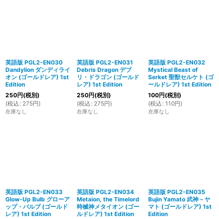
英語版 PGL2-EN030
英語版 PGL2-EN031
英語版 PGL2-EN032
Dandylion ダンディライ
Debris Dragon デブ
Mystical Beast of
オン (ゴールドレア) 1st
リ・ドラゴン (ゴールド
Serket 聖獣セルケト (ゴ
Edition
レア) 1st Edition
ールドレア) 1st Edition
250
円
(税別)
250
円
(税別)
100
円
(税別)
(
税込
:
275
円
)
(
税込
:
275
円
)
(
税込
:
110
円
)
在庫なし
在庫なし
在庫なし
英語版 PGL2-EN033
英語版 PGL2-EN034
英語版 PGL2-EN035
Glow-Up Bulb グローア
Metaion, the Timelord
Bujin Yamato 武神－ヤ
ップ・バルブ (ゴールド
時械神メタイオン (ゴー
マト (ゴールドレア) 1st
レア) 1st Edition
ルドレア) 1st Edition
Edition