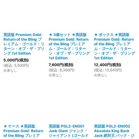
並び順
:
絞り込む
英語版 Premium Gold:
★ 3個セット ★英語版
★ ボックス ★英語版
Return of the Bling プ
Premium Gold: Return
Premium Gold: Return
レミアム・ゴールド：リ
of the Bling プレミア
of the Bling プレミア
ターン・オブ・ザ・ブリ
ム・ゴールド：リター
ム・ゴールド：リター
ング 1st Edition
ン・オブ・ザ・ブリング
ン・オブ・ザ・ブリング
1st Edition
1st Edition
5,000
円
(税別)
7,600
円
(税別)
12,400
円
(税別)
(
税込
:
5,500
円
)
(
税込
:
8,360
円
)
(
税込
:
13,640
円
)
在庫なし
在庫なし
在庫なし
★ ケース ★英語版
英語版 PGL2-EN001
英語版 PGL2-EN002
Premium Gold: Return
Junk Giant ジャンク・
Absolute King Back
of the Bling プレミア
ジャイアント (ゴールド
Jack 絶対王 バック・ジ