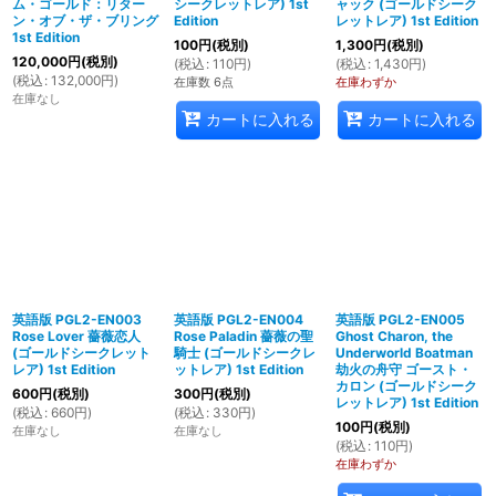
ム・ゴールド：リター
シークレットレア) 1st
ャック (ゴールドシーク
ン・オブ・ザ・ブリング
Edition
レットレア) 1st Edition
1st Edition
100
円
(税別)
1,300
円
(税別)
120,000
円
(税別)
(
税込
:
110
円
)
(
税込
:
1,430
円
)
(
税込
:
132,000
円
)
在庫数 6点
在庫わずか
在庫なし
カートに入れる
カートに入れる
英語版 PGL2-EN003
英語版 PGL2-EN004
英語版 PGL2-EN005
Rose Lover 薔薇恋人
Rose Paladin 薔薇の聖
Ghost Charon, the
(ゴールドシークレット
騎士 (ゴールドシークレ
Underworld Boatman
レア) 1st Edition
ットレア) 1st Edition
劫火の舟守 ゴースト・
カロン (ゴールドシーク
600
円
(税別)
300
円
(税別)
レットレア) 1st Edition
(
税込
:
660
円
)
(
税込
:
330
円
)
100
円
(税別)
在庫なし
在庫なし
(
税込
:
110
円
)
在庫わずか