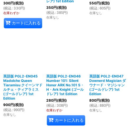
レア) 1st Edition
300
円
(税別)
550
円
(税別)
350
円
(税別)
(
税込
:
330
円
)
(
税込
:
605
円
)
(
税込
:
385
円
)
在庫わずか
在庫なし
在庫なし
カートに入れる
英語版 PGL2-EN045
英語版 PGL2-EN046
英語版 PGL2-EN047
Madolche Queen
Number 101: Silent
Downerd Magician ダ
Tiaramisu クイーンマド
Honor ARK No.101 S・
ウナード・マジシャン
ルチェ・ティアラミス
H・Ark Knight (ゴール
(ゴールドレア) 1st
(ゴールドレア) 1st
ドレア) 1st Edition
Edition
Edition
280
円
(税別)
800
円
(税別)
900
円
(税別)
(
税込
:
308
円
)
(
税込
:
880
円
)
(
税込
:
990
円
)
在庫わずか
在庫なし
在庫なし
カートに入れる