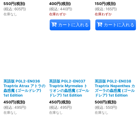
550
円
(税別)
400
円
(税別)
150
円
(税別)
(
税込
:
605
円
)
(
税込
:
440
円
)
(
税込
:
165
円
)
在庫なし
在庫わずか
在庫わずか
カートに入れる
カートに入れる
英語版 PGL2-EN036
英語版 PGL2-EN037
英語版 PGL2-EN038
Traptrix Atrax アトラの
Traptrix Myrmeleo ト
Traptrix Nepenthes カ
蟲惑魔 (ゴールドレア)
リオンの蟲惑魔 (ゴール
ズーラの蟲惑魔 (ゴール
1st Edition
ドレア) 1st Edition
ドレア) 1st Edition
450
円
(税別)
450
円
(税別)
500
円
(税別)
(
税込
:
495
円
)
(
税込
:
495
円
)
(
税込
:
550
円
)
在庫なし
在庫なし
在庫なし