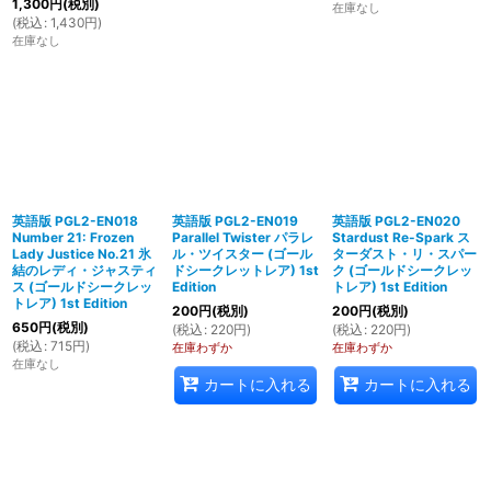
1,300
円
(税別)
在庫なし
(
税込
:
1,430
円
)
在庫なし
英語版 PGL2-EN018
英語版 PGL2-EN019
英語版 PGL2-EN020
Number 21: Frozen
Parallel Twister パラレ
Stardust Re-Spark ス
Lady Justice No.21 氷
ル・ツイスター (ゴール
ターダスト・リ・スパー
結のレディ・ジャスティ
ドシークレットレア) 1st
ク (ゴールドシークレッ
ス (ゴールドシークレッ
Edition
トレア) 1st Edition
トレア) 1st Edition
200
円
(税別)
200
円
(税別)
650
円
(税別)
(
税込
:
220
円
)
(
税込
:
220
円
)
(
税込
:
715
円
)
在庫わずか
在庫わずか
在庫なし
カートに入れる
カートに入れる