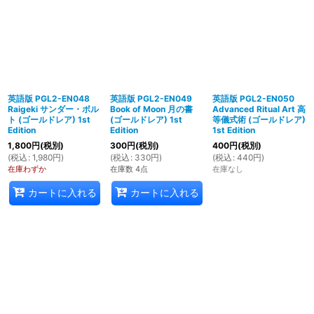
英語版 PGL2-EN048
英語版 PGL2-EN049
英語版 PGL2-EN050
Raigeki サンダー・ボル
Book of Moon 月の書
Advanced Ritual Art 高
ト (ゴールドレア) 1st
(ゴールドレア) 1st
等儀式術 (ゴールドレア)
Edition
Edition
1st Edition
1,800
円
(税別)
300
円
(税別)
400
円
(税別)
(
税込
:
1,980
円
)
(
税込
:
330
円
)
(
税込
:
440
円
)
在庫わずか
在庫数 4点
在庫なし
カートに入れる
カートに入れる