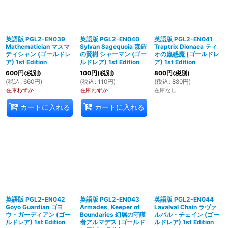
英語版 PGL2-EN039
英語版 PGL2-EN040
英語版 PGL2-EN041
Mathematician マスマ
Sylvan Sagequoia 森羅
Traptrix Dionaea ティ
ティシャン (ゴールドレ
の賢樹 シャーマン (ゴー
オの蟲惑魔 (ゴールドレ
ア) 1st Edition
ルドレア) 1st Edition
ア) 1st Edition
600
円
(税別)
100
円
(税別)
800
円
(税別)
(
税込
:
660
円
)
(
税込
:
110
円
)
(
税込
:
880
円
)
在庫わずか
在庫わずか
在庫なし
カートに入れる
カートに入れる
英語版 PGL2-EN042
英語版 PGL2-EN043
英語版 PGL2-EN044
Goyo Guardian ゴヨ
Armades, Keeper of
Lavalval Chain ラヴァ
ウ・ガーディアン (ゴー
Boundaries 幻層の守護
ルバル・チェイン (ゴー
ルドレア) 1st Edition
者アルマデス (ゴールド
ルドレア) 1st Edition