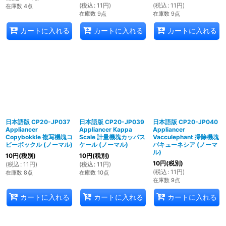
(
税込
:
11
円
)
(
税込
:
11
円
)
在庫数 4点
在庫数 9点
在庫数 9点
カートに入れる
カートに入れる
カートに入れる
日本語版 CP20-JP037
日本語版 CP20-JP039
日本語版 CP20-JP040
Appliancer
Appliancer Kappa
Appliancer
Copybokkle 複写機塊コ
Scale 計量機塊カッパス
Vacculephant 掃除機塊
ピーボックル (ノーマル)
ケール (ノーマル)
バキューネシア (ノーマ
ル)
10
円
(税別)
10
円
(税別)
10
円
(税別)
(
税込
:
11
円
)
(
税込
:
11
円
)
(
税込
:
11
円
)
在庫数 8点
在庫数 10点
在庫数 9点
カートに入れる
カートに入れる
カートに入れる