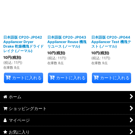
日本語版 CP20-JP042
日本語版 CP20-JP043
日本語版 CP20-JP044
Appliancer Dryer
Appliancer Reuse 機塊
Appliancer Test 機塊テ
Drake 乾燥機塊ドライド
リユース (ノーマル)
スト (ノーマル)
レイク (ノーマル)
10
円
(税別)
10
円
(税別)
10
円
(税別)
(
税込
:
11
円
)
(
税込
:
11
円
)
(
税込
:
11
円
)
在庫数 8点
在庫数 9点
在庫数 8点
カートに入れる
カートに入れる
カートに入れる
ホーム
ショッピングカート
マイページ
お気に入り