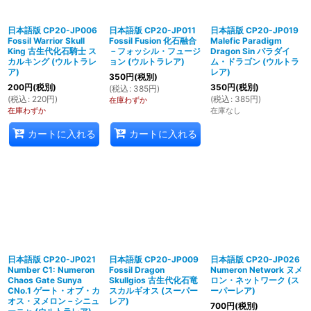
日本語版 CP20-JP006
日本語版 CP20-JP011
日本語版 CP20-JP019
Fossil Warrior Skull
Fossil Fusion 化石融合
Malefic Paradigm
King 古生代化石騎士 ス
－フォッシル・フュージ
Dragon Sin パラダイ
カルキング (ウルトラレ
ョン (ウルトラレア)
ム・ドラゴン (ウルトラ
ア)
レア)
350
円
(税別)
200
円
(税別)
350
円
(税別)
(
税込
:
385
円
)
(
税込
:
220
円
)
(
税込
:
385
円
)
在庫わずか
在庫わずか
在庫なし
カートに入れる
カートに入れる
日本語版 CP20-JP021
日本語版 CP20-JP009
日本語版 CP20-JP026
Number C1: Numeron
Fossil Dragon
Numeron Network ヌメ
Chaos Gate Sunya
Skullgios 古生代化石竜
ロン・ネットワーク (ス
CNo.1 ゲート・オブ・カ
スカルギオス (スーパー
ーパーレア)
オス・ヌメロン－シニュ
レア)
700
円
(税別)