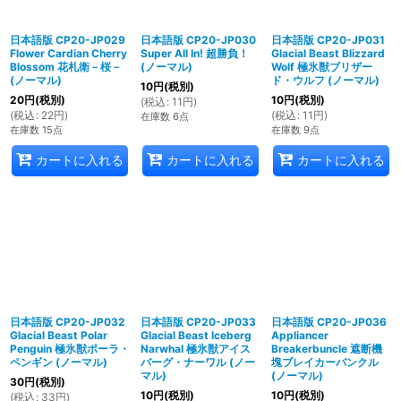
日本語版 CP20-JP029
日本語版 CP20-JP030
日本語版 CP20-JP031
Flower Cardian Cherry
Super All In! 超勝負！
Glacial Beast Blizzard
Blossom 花札衛－桜－
(ノーマル)
Wolf 極氷獣ブリザー
(ノーマル)
ド・ウルフ (ノーマル)
10
円
(税別)
20
円
(税別)
10
円
(税別)
(
税込
:
11
円
)
(
税込
:
22
円
)
(
税込
:
11
円
)
在庫数 6点
在庫数 15点
在庫数 9点
カートに入れる
カートに入れる
カートに入れる
日本語版 CP20-JP032
日本語版 CP20-JP033
日本語版 CP20-JP036
Glacial Beast Polar
Glacial Beast Iceberg
Appliancer
Penguin 極氷獣ポーラ・
Narwhal 極氷獣アイス
Breakerbuncle 遮断機
ペンギン (ノーマル)
バーグ・ナーワル (ノー
塊ブレイカーバンクル
マル)
(ノーマル)
30
円
(税別)
10
円
(税別)
10
円
(税別)
(
税込
:
33
円
)