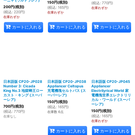
ーニャ (ウルトラレア)
150
円
(税別)
(
税込
:
770
円
)
200
円
(税別)
(
税込
:
165
円
)
在庫わずか
(
税込
:
220
円
)
在庫わずか
在庫わずか
カートに入れる
カートに入れる
カートに入れる
日本語版 CP20-JP028
日本語版 CP20-JP038
日本語版 CP20-JP045
Number 3: Cicada
Appliancer Celtopus
Appliancer
King No.3 地獄蝉王ロー
充電機塊セルトパス (ス
Electrilyrical World 家
カスト・キング (スーパ
ーパーレア)
電機塊世界エレクトリリ
ーレア)
カル・ワールド (スーパ
150
円
(税別)
ーレア)
700
円
(税別)
(
税込
:
165
円
)
150
円
(税別)
(
税込
:
770
円
)
在庫数 6点
(
税込
:
165
円
)
在庫なし
在庫わずか
カートに入れる
カートに入れる