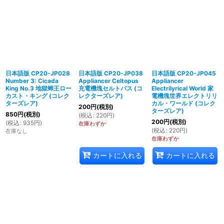
日本語版 CP20-JP028
日本語版 CP20-JP038
日本語版 CP20-JP045
Number 3: Cicada
Appliancer Celtopus
Appliancer
King No.3 地獄蝉王ロー
充電機塊セルトパス (コ
Electrilyrical World 家
カスト・キング (コレク
レクターズレア)
電機塊世界エレクトリリ
ターズレア)
カル・ワールド (コレク
200
円
(税別)
ターズレア)
850
円
(税別)
(
税込
:
220
円
)
200
円
(税別)
(
税込
:
935
円
)
在庫わずか
(
税込
:
220
円
)
在庫なし
在庫わずか
カートに入れる
カートに入れる