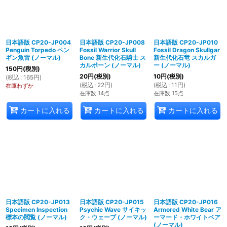
日本語版 CP20-JP004
日本語版 CP20-JP008
日本語版 CP20-JP010
Penguin Torpedo ペン
Fossil Warrior Skull
Fossil Dragon Skullgar
ギン魚雷 (ノーマル)
Bone 新生代化石騎士 ス
新生代化石竜 スカルガ
カルポーン (ノーマル)
ー (ノーマル)
150
円
(税別)
20
円
(税別)
10
円
(税別)
(
税込
:
165
円
)
(
税込
:
22
円
)
(
税込
:
11
円
)
在庫わずか
在庫数 14点
在庫数 15点
カートに入れる
カートに入れる
カートに入れる
日本語版 CP20-JP013
日本語版 CP20-JP015
日本語版 CP20-JP016
Specimen Inspection
Psychic Wave サイキッ
Armored White Bear ア
標本の閲覧 (ノーマル)
ク・ウェーブ (ノーマル)
ーマード・ホワイトベア
(ノーマル)