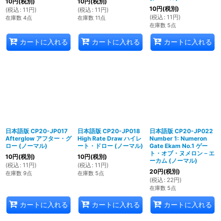
10
円
(税別)
10
円
(税別)
10
円
(税別)
(
税込
:
11
円
)
(
税込
:
11
円
)
(
税込
:
11
円
)
在庫数 4点
在庫数 11点
在庫数 5点
カートに入れる
カートに入れる
カートに入れる
日本語版 CP20-JP017
日本語版 CP20-JP018
日本語版 CP20-JP022
Afterglow アフター・グ
High Rate Draw ハイレ
Number 1: Numeron
ロー (ノーマル)
ート・ドロー (ノーマル)
Gate Ekam No.1 ゲー
ト・オブ・ヌメロン－エ
10
円
(税別)
10
円
(税別)
ーカム (ノーマル)
(
税込
:
11
円
)
(
税込
:
11
円
)
20
円
(税別)
在庫数 9点
在庫数 5点
(
税込
:
22
円
)
在庫数 5点
カートに入れる
カートに入れる
カートに入れる