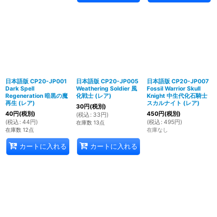
日本語版 CP20-JP001
日本語版 CP20-JP005
日本語版 CP20-JP007
Dark Spell
Weathering Soldier 風
Fossil Warrior Skull
Regeneration 暗黒の魔
化戦士 (レア)
Knight 中生代化石騎士
再生 (レア)
スカルナイト (レア)
30
円
(税別)
40
円
(税別)
450
円
(税別)
(
税込
:
33
円
)
(
税込
:
44
円
)
(
税込
:
495
円
)
在庫数 13点
在庫数 12点
在庫なし
カートに入れる
カートに入れる