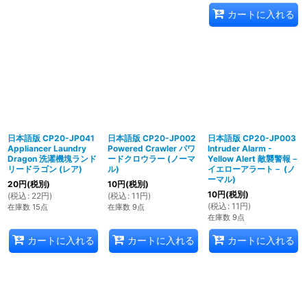
カートに入れる
日本語版 CP20-JP041
日本語版 CP20-JP002
日本語版 CP20-JP003
Appliancer Laundry
Powered Crawler パワ
Intruder Alarm -
Dragon 洗濯機塊ランド
ードクロウラー (ノーマ
Yellow Alert 敵襲警報－
リードラゴン (レア)
ル)
イエローアラート－ (ノ
ーマル)
20
円
(税別)
10
円
(税別)
10
円
(税別)
(
税込
:
22
円
)
(
税込
:
11
円
)
(
税込
:
11
円
)
在庫数 15点
在庫数 9点
在庫数 9点
カートに入れる
カートに入れる
カートに入れる