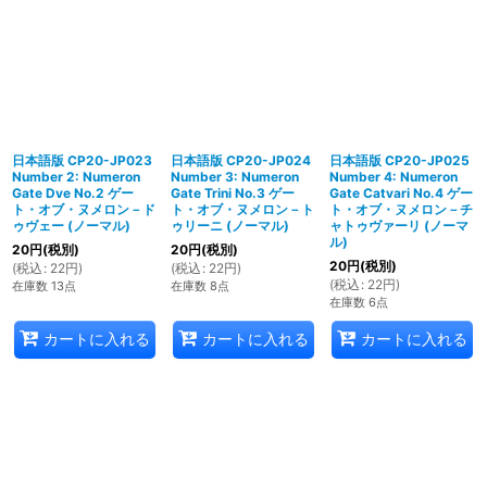
日本語版 CP20-JP023
日本語版 CP20-JP024
日本語版 CP20-JP025
Number 2: Numeron
Number 3: Numeron
Number 4: Numeron
Gate Dve No.2 ゲー
Gate Trini No.3 ゲー
Gate Catvari No.4 ゲー
ト・オブ・ヌメロン－ド
ト・オブ・ヌメロン－ト
ト・オブ・ヌメロン－チ
ゥヴェー (ノーマル)
ゥリーニ (ノーマル)
ャトゥヴァーリ (ノーマ
ル)
20
円
(税別)
20
円
(税別)
20
円
(税別)
(
税込
:
22
円
)
(
税込
:
22
円
)
(
税込
:
22
円
)
在庫数 13点
在庫数 8点
在庫数 6点
カートに入れる
カートに入れる
カートに入れる