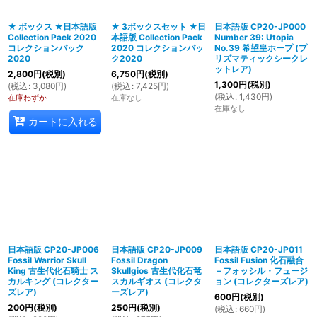
★ ボックス ★日本語版
★ 3ボックスセット ★日
日本語版 CP20-JP000
Collection Pack 2020
本語版 Collection Pack
Number 39: Utopia
絞り込む
コレクションパック
2020 コレクションパッ
No.39 希望皇ホープ (プ
2020
ク2020
リズマティックシークレ
ットレア)
2,800
円
(税別)
6,750
円
(税別)
1,300
円
(税別)
(
税込
:
3,080
円
)
(
税込
:
7,425
円
)
(
税込
:
1,430
円
)
在庫わずか
在庫なし
在庫なし
カートに入れる
日本語版 CP20-JP006
日本語版 CP20-JP009
日本語版 CP20-JP011
Fossil Warrior Skull
Fossil Dragon
Fossil Fusion 化石融合
King 古生代化石騎士 ス
Skullgios 古生代化石竜
－フォッシル・フュージ
カルキング (コレクター
スカルギオス (コレクタ
ョン (コレクターズレア)
ズレア)
ーズレア)
600
円
(税別)
200
円
(税別)
250
円
(税別)
(
税込
:
660
円
)