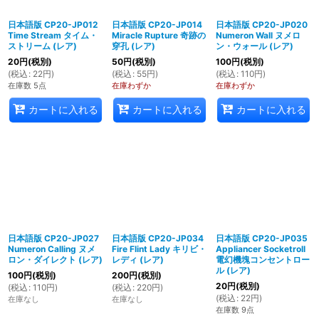
日本語版 CP20-JP012
日本語版 CP20-JP014
日本語版 CP20-JP020
Time Stream タイム・
Miracle Rupture 奇跡の
Numeron Wall ヌメロ
ストリーム (レア)
穿孔 (レア)
ン・ウォール (レア)
20
円
(税別)
50
円
(税別)
100
円
(税別)
(
税込
:
22
円
)
(
税込
:
55
円
)
(
税込
:
110
円
)
在庫数 5点
在庫わずか
在庫わずか
カートに入れる
カートに入れる
カートに入れる
日本語版 CP20-JP027
日本語版 CP20-JP034
日本語版 CP20-JP035
Numeron Calling ヌメ
Fire Flint Lady キリビ・
Appliancer Socketroll
ロン・ダイレクト (レア)
レディ (レア)
電幻機塊コンセントロー
ル (レア)
100
円
(税別)
200
円
(税別)
20
円
(税別)
(
税込
:
110
円
)
(
税込
:
220
円
)
(
税込
:
22
円
)
在庫なし
在庫なし
在庫数 9点