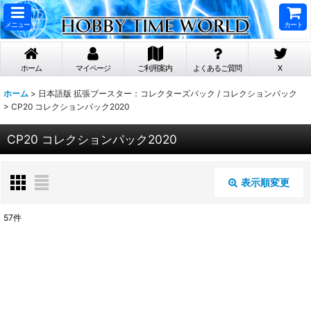
メニュー
カート
ホーム
マイページ
ご利用案内
よくあるご質問
X
ホーム
>
日本語版 拡張ブースター：コレクターズパック / コレクションパック
>
CP20 コレクションパック2020
CP20 コレクションパック2020
表示順変更
閉じる
57
件
表示数
:
在庫あり
並び順
: