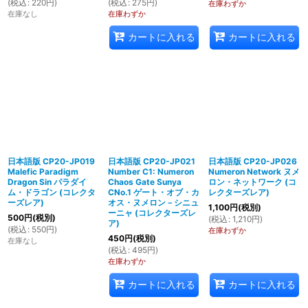
(
税込
:
220
円
)
(
税込
:
275
円
)
在庫わずか
在庫なし
在庫わずか
カートに入れる
カートに入れる
日本語版 CP20-JP019
日本語版 CP20-JP021
日本語版 CP20-JP026
Malefic Paradigm
Number C1: Numeron
Numeron Network ヌメ
Dragon Sin パラダイ
Chaos Gate Sunya
ロン・ネットワーク (コ
ム・ドラゴン (コレクタ
CNo.1 ゲート・オブ・カ
レクターズレア)
ーズレア)
オス・ヌメロン－シニュ
1,100
円
(税別)
ーニャ (コレクターズレ
500
円
(税別)
(
税込
:
1,210
円
)
ア)
(
税込
:
550
円
)
在庫わずか
450
円
(税別)
在庫なし
(
税込
:
495
円
)
在庫わずか
カートに入れる
カートに入れる