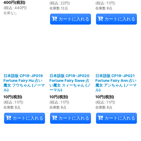
400
円
(税別)
(
税込
:
22
円
)
(
税込
:
11
円
)
(
税込
:
440
円
)
在庫数 12点
在庫数 8点
在庫なし
カートに入れる
カートに入れる
日本語版 CP19-JP019
日本語版 CP19-JP020
日本語版 CP19-JP021
Fortune Fairy Hu 占い
Fortune Fairy Swee 占
Fortune Fairy Ann 占い
魔女 フウちゃん (ノーマ
い魔女 スィーちゃん (ノ
魔女 アンちゃん (ノーマ
ル)
ーマル)
ル)
10
円
(税別)
10
円
(税別)
10
円
(税別)
(
税込
:
11
円
)
(
税込
:
11
円
)
(
税込
:
11
円
)
在庫数 8点
在庫数 8点
在庫数 8点
カートに入れる
カートに入れる
カートに入れる