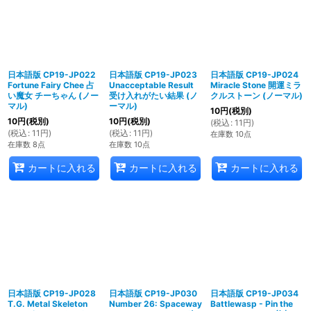
日本語版 CP19-JP022
日本語版 CP19-JP023
日本語版 CP19-JP024
Fortune Fairy Chee 占
Unacceptable Result
Miracle Stone 開運ミラ
い魔女 チーちゃん (ノー
受け入れがたい結果 (ノ
クルストーン (ノーマル)
マル)
ーマル)
10
円
(税別)
10
円
(税別)
10
円
(税別)
(
税込
:
11
円
)
(
税込
:
11
円
)
(
税込
:
11
円
)
在庫数 10点
在庫数 8点
在庫数 10点
カートに入れる
カートに入れる
カートに入れる
日本語版 CP19-JP028
日本語版 CP19-JP030
日本語版 CP19-JP034
T.G. Metal Skeleton
Number 26: Spaceway
Battlewasp - Pin the