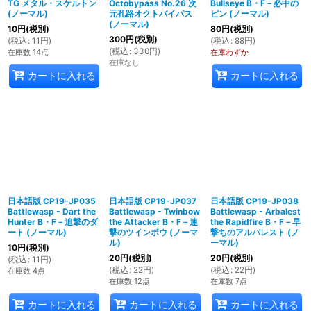
TG メタル・スケルトン
Octobypass No.26 次
Bullseye B・F－必中の
(ノーマル)
元孔路オクトバイパス
ピン (ノーマル)
(ノーマル)
10
円
(税別)
80
円
(税別)
300
円
(税別)
(
税込
:
11
円
)
(
税込
:
88
円
)
(
税込
:
330
円
)
在庫数 14点
在庫わずか
在庫なし
カートに入れる
カートに入れる
日本語版 CP19-JP035
日本語版 CP19-JP037
日本語版 CP19-JP038
Battlewasp - Dart the
Battlewasp - Twinbow
Battlewasp - Arbalest
Hunter B・F－追撃のダ
the Attacker B・F－連
the Rapidfire B・F－早
ート (ノーマル)
撃のツインボウ (ノーマ
撃ちのアルバレスト (ノ
ル)
ーマル)
10
円
(税別)
20
円
(税別)
20
円
(税別)
(
税込
:
11
円
)
(
税込
:
22
円
)
(
税込
:
22
円
)
在庫数 4点
在庫数 12点
在庫数 7点
カートに入れる
カートに入れる
カートに入れる