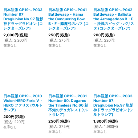
日本語版 CP19-JP033
日本語版 CP19-JP041
日本語版 CP19-JP042
Number 97:
Battlewasp - Hama
Battlewasp - Ballista
Draglubion No.97 龍影
the Conquering Bow
the Armageddon B・F
神ドラッグラビオン (コ
B・F－降魔弓のハマ (コ
－決戦のビッグ・バリス
レクターズレア)
レクターズレア)
タ (コレクターズレア)
2,000
円
(税別)
250
円
(税別)
200
円
(税別)
(
税込
:
2,200
円
)
(
税込
:
275
円
)
(
税込
:
220
円
)
在庫なし
在庫なし
在庫なし
日本語版 CP19-JP010
日本語版 CP19-JP031
日本語版 CP19-JP033
Vision HERO Faris V・
Number 60: Dugares
Number 97:
HERO ファリス (ウルト
the Timeless No.60 刻
Draglubion No.97 龍影
ラレア)
不知のデュガレス (ウル
神ドラッグラビオン (ウ
トラレア)
ルトラレア)
200
円
(税別)
250
円
(税別)
1,800
円
(税別)
(
税込
:
220
円
)
(
税込
:
275
円
)
(
税込
:
1,980
円
)
在庫なし
在庫なし
在庫なし