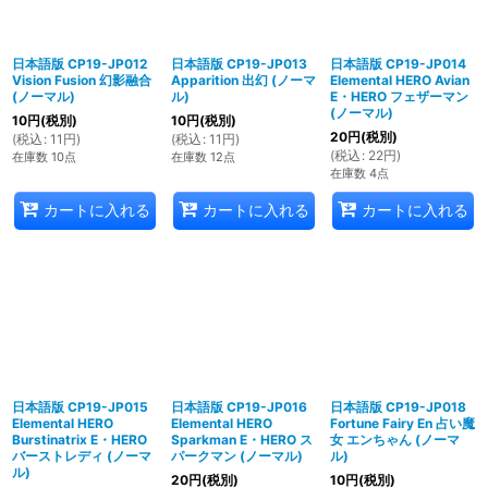
日本語版 CP19-JP012
日本語版 CP19-JP013
日本語版 CP19-JP014
Vision Fusion 幻影融合
Apparition 出幻 (ノーマ
Elemental HERO Avian
(ノーマル)
ル)
E・HERO フェザーマン
(ノーマル)
10
円
(税別)
10
円
(税別)
20
円
(税別)
(
税込
:
11
円
)
(
税込
:
11
円
)
(
税込
:
22
円
)
在庫数 10点
在庫数 12点
在庫数 4点
カートに入れる
カートに入れる
カートに入れる
日本語版 CP19-JP015
日本語版 CP19-JP016
日本語版 CP19-JP018
Elemental HERO
Elemental HERO
Fortune Fairy En 占い魔
Burstinatrix E・HERO
Sparkman E・HERO ス
女 エンちゃん (ノーマ
バーストレディ (ノーマ
パークマン (ノーマル)
ル)
ル)
20
円
(税別)
10
円
(税別)