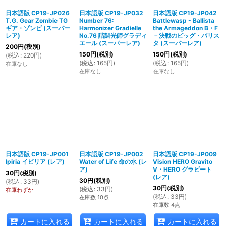
日本語版 CP19-JP026
日本語版 CP19-JP032
日本語版 CP19-JP042
T.G. Gear Zombie TG
Number 76:
Battlewasp - Ballista
ギア・ゾンビ (スーパー
Harmonizer Gradielle
the Armageddon B・F
レア)
No.76 諧調光師グラディ
－決戦のビッグ・バリス
エール (スーパーレア)
タ (スーパーレア)
200
円
(税別)
150
円
(税別)
150
円
(税別)
(
税込
:
220
円
)
(
税込
:
165
円
)
(
税込
:
165
円
)
在庫なし
在庫なし
在庫なし
日本語版 CP19-JP001
日本語版 CP19-JP002
日本語版 CP19-JP009
Ipiria イピリア (レア)
Water of Life 命の水 (レ
Vision HERO Gravito
ア)
V・HERO グラビート
30
円
(税別)
(レア)
30
円
(税別)
(
税込
:
33
円
)
30
円
(税別)
(
税込
:
33
円
)
在庫わずか
(
税込
:
33
円
)
在庫数 10点
在庫数 4点
カートに入れる
カートに入れる
カートに入れる