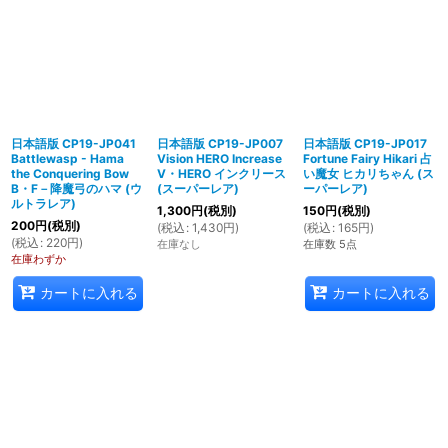
日本語版 CP19-JP041
日本語版 CP19-JP007
日本語版 CP19-JP017
Battlewasp - Hama
Vision HERO Increase
Fortune Fairy Hikari 占
the Conquering Bow
V・HERO インクリース
い魔女 ヒカリちゃん (ス
B・F－降魔弓のハマ (ウ
(スーパーレア)
ーパーレア)
ルトラレア)
1,300
円
(税別)
150
円
(税別)
200
円
(税別)
(
税込
:
1,430
円
)
(
税込
:
165
円
)
(
税込
:
220
円
)
在庫なし
在庫数 5点
在庫わずか
カートに入れる
カートに入れる