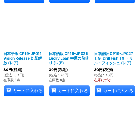
日本語版 CP19-JP011
日本語版 CP19-JP025
日本語版 CP19-JP027
Vision Release 幻影解
Lucky Loan 幸運の前借
T.G. Drill Fish TG ドリ
放 (レア)
り (レア)
ル・フィッシュ (レア)
30
円
(税別)
30
円
(税別)
30
円
(税別)
(
税込
:
33
円
)
(
税込
:
33
円
)
(
税込
:
33
円
)
在庫数 5点
在庫数 8点
在庫わずか
カートに入れる
カートに入れる
カートに入れる