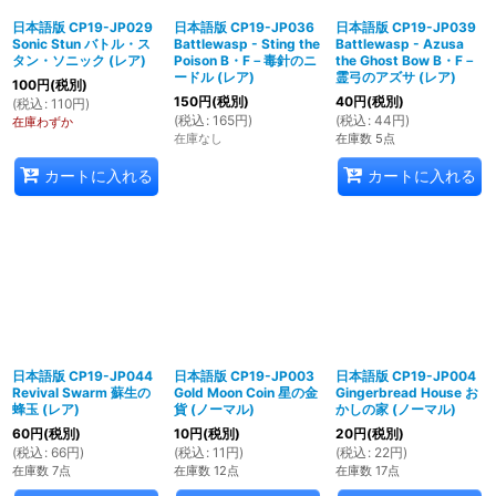
日本語版 CP19-JP029
日本語版 CP19-JP036
日本語版 CP19-JP039
Sonic Stun バトル・ス
Battlewasp - Sting the
Battlewasp - Azusa
タン・ソニック (レア)
Poison B・F－毒針のニ
the Ghost Bow B・F－
ードル (レア)
霊弓のアズサ (レア)
100
円
(税別)
150
円
(税別)
40
円
(税別)
(
税込
:
110
円
)
(
税込
:
165
円
)
(
税込
:
44
円
)
在庫わずか
在庫なし
在庫数 5点
カートに入れる
カートに入れる
日本語版 CP19-JP044
日本語版 CP19-JP003
日本語版 CP19-JP004
Revival Swarm 蘇生の
Gold Moon Coin 星の金
Gingerbread House お
蜂玉 (レア)
貨 (ノーマル)
かしの家 (ノーマル)
60
円
(税別)
10
円
(税別)
20
円
(税別)
(
税込
:
66
円
)
(
税込
:
11
円
)
(
税込
:
22
円
)
在庫数 7点
在庫数 12点
在庫数 17点