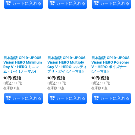
カートに入れる
カートに入れる
カートに入れる
日本語版 CP19-JP005
日本語版 CP19-JP006
日本語版 CP19-JP008
Vision HERO Minimum
Vision HERO Multiply
Vision HERO Poisoner
Ray V・HERO ミニマ
Guy V・HERO マルティ
V・HERO ポイズナー
ム・レイ (ノーマル)
プリ・ガイ (ノーマル)
(ノーマル)
10
円
(税別)
10
円
(税別)
10
円
(税別)
(
税込
:
11
円
)
(
税込
:
11
円
)
(
税込
:
11
円
)
在庫数 6点
在庫数 11点
在庫数 6点
カートに入れる
カートに入れる
カートに入れる