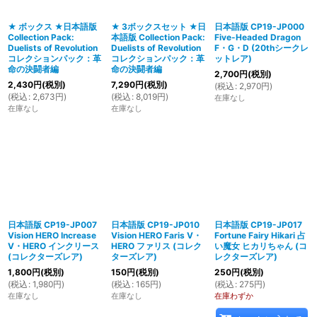
★ ボックス ★日本語版
★ 3ボックスセット ★日
日本語版 CP19-JP000
Collection Pack:
本語版 Collection Pack:
Five-Headed Dragon
絞り込む
Duelists of Revolution
Duelists of Revolution
F・G・D (20thシークレ
コレクションパック：革
コレクションパック：革
ットレア)
命の決闘者編
命の決闘者編
2,700
円
(税別)
2,430
円
(税別)
7,290
円
(税別)
(
税込
:
2,970
円
)
(
税込
:
2,673
円
)
(
税込
:
8,019
円
)
在庫なし
在庫なし
在庫なし
日本語版 CP19-JP007
日本語版 CP19-JP010
日本語版 CP19-JP017
Vision HERO Increase
Vision HERO Faris V・
Fortune Fairy Hikari 占
V・HERO インクリース
HERO ファリス (コレク
い魔女 ヒカリちゃん (コ
(コレクターズレア)
ターズレア)
レクターズレア)
1,800
円
(税別)
150
円
(税別)
250
円
(税別)
(
税込
:
1,980
円
)
(
税込
:
165
円
)
(
税込
:
275
円
)
在庫なし
在庫なし
在庫わずか