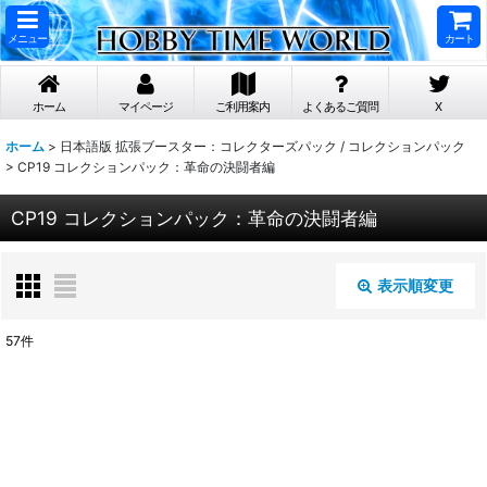
メニュー
カート
ホーム
マイページ
ご利用案内
よくあるご質問
X
ホーム
>
日本語版 拡張ブースター：コレクターズパック / コレクションパック
>
CP19 コレクションパック：革命の決闘者編
CP19 コレクションパック：革命の決闘者編
表示順変更
閉じる
57
件
表示数
:
在庫あり
並び順
: