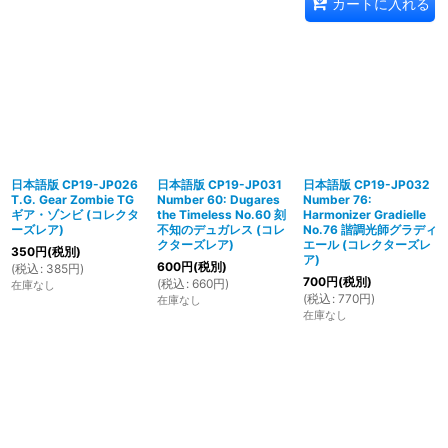
カートに入れる
日本語版 CP19-JP026
日本語版 CP19-JP031
日本語版 CP19-JP032
T.G. Gear Zombie TG
Number 60: Dugares
Number 76:
ギア・ゾンビ (コレクタ
the Timeless No.60 刻
Harmonizer Gradielle
ーズレア)
不知のデュガレス (コレ
No.76 諧調光師グラディ
クターズレア)
エール (コレクターズレ
350
円
(税別)
ア)
600
円
(税別)
(
税込
:
385
円
)
700
円
(税別)
(
税込
:
660
円
)
在庫なし
(
税込
:
770
円
)
在庫なし
在庫なし