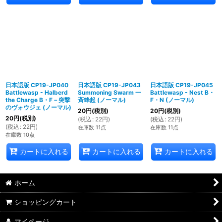
日本語版 CP19-JP040
日本語版 CP19-JP043
日本語版 CP19-JP045
Battlewasp - Halberd
Summoning Swarm 一
Battlewasp - Nest B・
the Charge B・F－突撃
斉蜂起 (ノーマル)
F・N (ノーマル)
のヴォウジェ (ノーマル)
20
円
(税別)
20
円
(税別)
20
円
(税別)
(
税込
:
22
円
)
(
税込
:
22
円
)
(
税込
:
22
円
)
在庫数 11点
在庫数 11点
在庫数 10点
カートに入れる
カートに入れる
カートに入れる
ホーム
ショッピングカート
マイページ