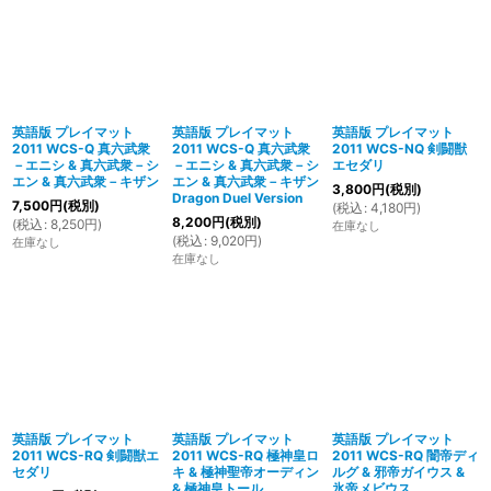
英語版 プレイマット
英語版 プレイマット
英語版 プレイマット
2011 WCS-Q 真六武衆
2011 WCS-Q 真六武衆
2011 WCS-NQ 剣闘獣
－エニシ & 真六武衆－シ
－エニシ & 真六武衆－シ
エセダリ
エン & 真六武衆－キザン
エン & 真六武衆－キザン
3,800
円
(税別)
Dragon Duel Version
7,500
円
(税別)
(
税込
:
4,180
円
)
8,200
円
(税別)
(
税込
:
8,250
円
)
在庫なし
(
税込
:
9,020
円
)
在庫なし
在庫なし
英語版 プレイマット
英語版 プレイマット
英語版 プレイマット
2011 WCS-RQ 剣闘獣エ
2011 WCS-RQ 極神皇ロ
2011 WCS-RQ 闇帝ディ
セダリ
キ & 極神聖帝オーディン
ルグ & 邪帝ガイウス &
& 極神皇トール
氷帝メビウス