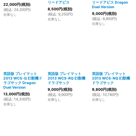
リードアビス
リードアビス Dragon
22,000
円
(税別)
Duel Version
8,500
円
(税別)
(
税込
:
24,200
円
)
9,000
円
(税別)
(
税込
:
9,350
円
)
在庫なし
(
税込
:
9,900
円
)
在庫なし
在庫なし
英語版 プレイマット
英語版 プレイマット
英語版 プレイマット
2013 WCS-Q 幻獣機ド
2013 WCS-RQ 幻獣機
2013 WCS-NQ 幻獣機
ラゴサック Dragon
ドラゴサック
ドラゴサック
Duel Version
9,000
円
(税別)
9,800
円
(税別)
13,000
円
(税別)
(
税込
:
9,900
円
)
(
税込
:
10,780
円
)
(
税込
:
14,300
円
)
在庫なし
在庫なし
在庫なし