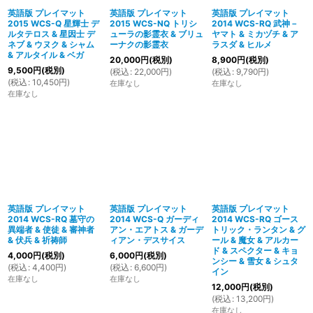
英語版 プレイマット
英語版 プレイマット
英語版 プレイマット
2015 WCS-Q 星輝士 デ
2015 WCS-NQ トリシ
2014 WCS-RQ 武神－
絞り込む
ルタテロス & 星因士 デ
ューラの影霊衣 & ブリュ
ヤマト & ミカヅチ & ア
ネブ & ウヌク & シャム
ーナクの影霊衣
ラスダ & ヒルメ
& アルタイル & ベガ
20,000
円
(税別)
8,900
円
(税別)
9,500
円
(税別)
(
税込
:
22,000
円
)
(
税込
:
9,790
円
)
(
税込
:
10,450
円
)
在庫なし
在庫なし
在庫なし
英語版 プレイマット
英語版 プレイマット
英語版 プレイマット
2014 WCS-RQ 墓守の
2014 WCS-Q ガーディ
2014 WCS-RQ ゴース
異端者 & 使徒 & 審神者
アン・エアトス & ガーデ
トリック・ランタン & グ
& 伏兵 & 祈祷師
ィアン・デスサイス
ール & 魔女 & アルカー
ド & スペクター & キョ
4,000
円
(税別)
6,000
円
(税別)
ンシー & 雪女 & シュタ
(
税込
:
4,400
円
)
(
税込
:
6,600
円
)
イン
在庫なし
在庫なし
12,000
円
(税別)
(
税込
:
13,200
円
)
在庫なし