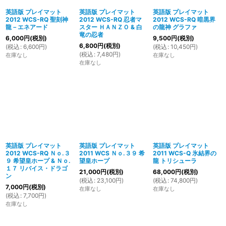
英語版 プレイマット
英語版 プレイマット
英語版 プレイマット
2012 WCS-RQ 聖刻神
2012 WCS-RQ 忍者マ
2012 WCS-RQ 暗黒界
龍－エネアード
スター ＨＡＮＺＯ & 白
の龍神 グラファ
竜の忍者
6,000
円
(税別)
9,500
円
(税別)
6,800
円
(税別)
(
税込
:
6,600
円
)
(
税込
:
10,450
円
)
(
税込
:
7,480
円
)
在庫なし
在庫なし
在庫なし
英語版 プレイマット
英語版 プレイマット
英語版 プレイマット
2012 WCS-RQ Ｎｏ.３
2011 WCS Ｎｏ.３９ 希
2011 WCS-Q 氷結界の
９ 希望皇ホープ & Ｎｏ.
望皇ホープ
龍 トリシューラ
１７ リバイス・ドラゴ
21,000
円
(税別)
68,000
円
(税別)
ン
(
税込
:
23,100
円
)
(
税込
:
74,800
円
)
7,000
円
(税別)
在庫なし
在庫なし
(
税込
:
7,700
円
)
在庫なし