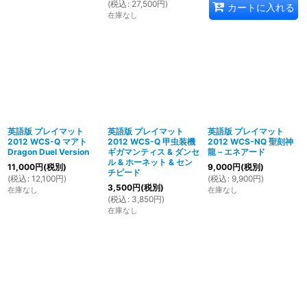
(
税込
:
27,500
円
)
カートに入れる
在庫なし
英語版 プレイマット
英語版 プレイマット
英語版 プレイマット
2012 WCS-Q マアト
2012 WCS-Q 甲虫装機
2012 WCS-NQ 聖刻神
Dragon Duel Version
ギガマンティス & ダンセ
龍－エネアード
ル & ホーネット & セン
11,000
円
(税別)
9,000
円
(税別)
チピード
(
税込
:
12,100
円
)
(
税込
:
9,900
円
)
3,500
円
(税別)
在庫なし
在庫なし
(
税込
:
3,850
円
)
在庫なし