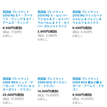
英語版 プレイマット
英語版 プレイマット
英語版 プレイマット
2010 RQ ＢＦ－アーマ
2010 RQ Ｘ－セイバー
2010 RQ ライトロード
ード・ウィング & ＢＦ－
アクセル & Ｘ－セイバー
ケルビム & ジェイン &
アームズ・ウィング
ウルベルム & ＸＸ－セイ
ウォルフ & ルミナス
バー ガルドストライク
6,500
円
(税別)
8,500
円
(税別)
2,800
円
(税別)
(
税込
:
7,150
円
)
(
税込
:
9,350
円
)
(
税込
:
3,080
円
)
在庫なし
在庫なし
在庫なし
英語版 プレイマット
英語版 プレイマット
英語版 プレイマット
2009 WCS レッド・デ
2009 NCS ダークエン
2009 NCS 裁きの龍 &
ーモンズ・ドラゴン & ス
ド・ドラゴン
ダーク・アームド・ドラ
ターダスト・ドラゴン
ゴン
14,000
円
(税別)
25,000
円
(税別)
9,500
円
(税別)
(
税込
:
15,400
円
)
(
税込
:
27,500
円
)
(
税込
:
10,450
円
)
在庫なし
在庫なし
在庫なし