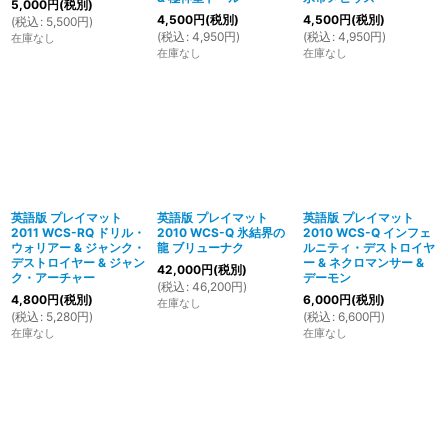
5,000
円
(税別)
4,500
円
(税別)
4,500
円
(税別)
(
税込
:
5,500
円
)
(
税込
:
4,950
円
)
(
税込
:
4,950
円
)
在庫なし
在庫なし
在庫なし
英語版 プレイマット
英語版 プレイマット
英語版 プレイマット
2011 WCS-RQ ドリル・
2010 WCS-Q 氷結界の
2010 WCS-Q インフェ
ウォリアー & ジャンク・
龍 ブリューナク
ルニティ・デストロイヤ
デストロイヤー & ジャン
ー & ネクロマンサー &
42,000
円
(税別)
ク・アーチャー
デーモン
(
税込
:
46,200
円
)
4,800
円
(税別)
6,000
円
(税別)
在庫なし
(
税込
:
5,280
円
)
(
税込
:
6,600
円
)
在庫なし
在庫なし