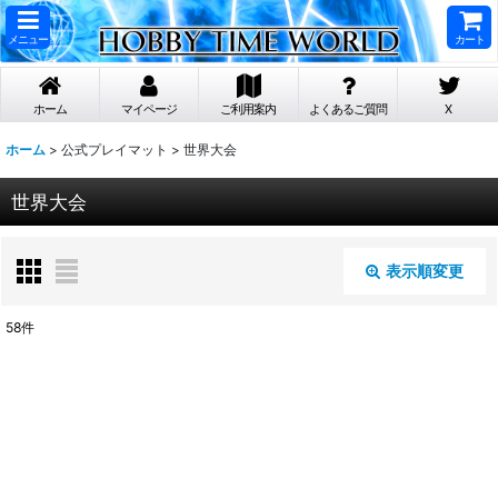
メニュー
カート
ホーム
マイページ
ご利用案内
よくあるご質問
X
ホーム
>
公式プレイマット
>
世界大会
世界大会
表示順変更
閉じる
58
件
表示数
:
在庫あり
並び順
: