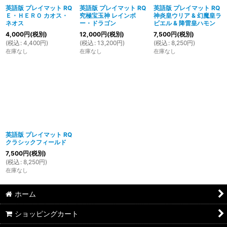
英語版 プレイマット RQ
英語版 プレイマット RQ
英語版 プレイマット RQ
Ｅ・ＨＥＲＯ カオス・
究極宝玉神 レインボ
神炎皇ウリア & 幻魔皇ラ
ネオス
ー・ドラゴン
ビエル & 降雷皇ハモン
4,000
円
(税別)
12,000
円
(税別)
7,500
円
(税別)
(
税込
:
4,400
円
)
(
税込
:
13,200
円
)
(
税込
:
8,250
円
)
在庫なし
在庫なし
在庫なし
英語版 プレイマット RQ
クラシックフィールド
7,500
円
(税別)
(
税込
:
8,250
円
)
在庫なし
ホーム
ショッピングカート