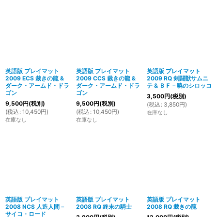
英語版 プレイマット
英語版 プレイマット
英語版 プレイマット
2009 ECS 裁きの龍 &
2009 CCS 裁きの龍 &
2009 RQ 剣闘獣サムニ
ダーク・アームド・ドラ
ダーク・アームド・ドラ
テ & ＢＦ－暁のシロッコ
ゴン
ゴン
3,500
円
(税別)
9,500
円
(税別)
9,500
円
(税別)
(
税込
:
3,850
円
)
(
税込
:
10,450
円
)
(
税込
:
10,450
円
)
在庫なし
在庫なし
在庫なし
英語版 プレイマット
英語版 プレイマット
英語版 プレイマット
2008 NCS 人造人間－
2008 RQ 終末の騎士
2008 RQ 裁きの龍
サイコ・ロード