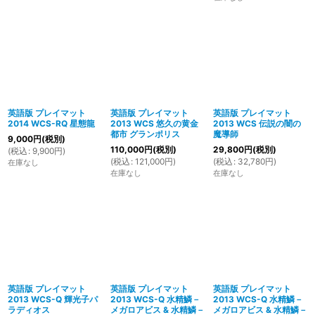
英語版 プレイマット
英語版 プレイマット
英語版 プレイマット
2014 WCS-RQ 星態龍
2013 WCS 悠久の黄金
2013 WCS 伝説の闇の
都市 グランポリス
魔導師
9,000
円
(税別)
110,000
円
(税別)
29,800
円
(税別)
(
税込
:
9,900
円
)
(
税込
:
121,000
円
)
(
税込
:
32,780
円
)
在庫なし
在庫なし
在庫なし
英語版 プレイマット
英語版 プレイマット
英語版 プレイマット
2013 WCS-Q 輝光子パ
2013 WCS-Q 水精鱗－
2013 WCS-Q 水精鱗－
ラディオス
メガロアビス & 水精鱗－
メガロアビス & 水精鱗－