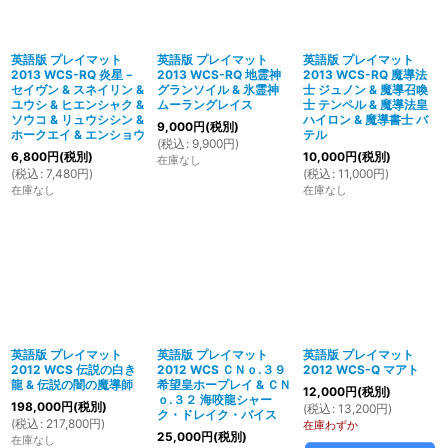
英語版 プレイマット
英語版 プレイマット
英語版 プレイマット
2013 WCS-RQ 炎星－
2013 WCS-RQ 地霊神
2013 WCS-RQ 魔導法
セイヴン & スネイリン &
グランソイル & 氷霊神
士 ジュノン & 魔導召喚
ユウシ & ヒエンシャク &
ムーラングレイス
士 テンペル & 魔導法皇
ソウコ & リュウシシン &
ハイロン & 魔導書士 バ
9,000
円
(税別)
ホークエイ & エンショウ
テル
(
税込
:
9,900
円
)
6,800
円
(税別)
10,000
円
(税別)
在庫なし
(
税込
:
7,480
円
)
(
税込
:
11,000
円
)
在庫なし
在庫なし
英語版 プレイマット
英語版 プレイマット
英語版 プレイマット
2012 WCS 伝説の白き
2012 WCS ＣＮｏ.３９
2012 WCS-Q マアト
龍 & 伝説の闇の魔導師
希望皇ホープレイ & ＣＮ
12,000
円
(税別)
ｏ.３２ 海咬龍シャー
198,000
円
(税別)
(
税込
:
13,200
円
)
ク・ドレイク・バイス
(
税込
:
217,800
円
)
在庫わずか
25,000
円
(税別)
在庫なし