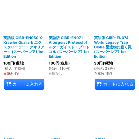
英語版 CIBR-EN050 X-
英語版 CIBR-EN071
英語版 CIBR-EN074
Krawler Qualiark エク
Altergeist Protocol オ
World Legacy Trap
スクローラー・クオリア
ルターガイスト・プロト
Globe 星遺物に蠢く罠
ーク (スーパーレア) 1st
コル (スーパーレア) 1st
(スーパーレア) 1st
Edition
Edition
Edition
100
円
(税別)
100
円
(税別)
30
円
(税別)
(
税込
:
110
円
)
(
税込
:
110
円
)
(
税込
:
33
円
)
在庫わずか
在庫なし
在庫数 15点
カートに入れる
カートに入れる