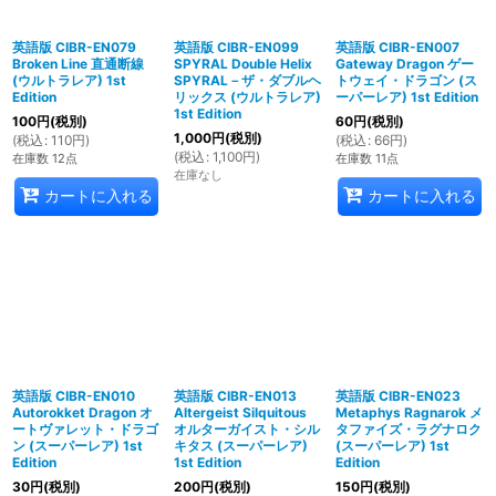
英語版 CIBR-EN079
英語版 CIBR-EN099
英語版 CIBR-EN007
Broken Line 直通断線
SPYRAL Double Helix
Gateway Dragon ゲー
(ウルトラレア) 1st
SPYRAL－ザ・ダブルヘ
トウェイ・ドラゴン (ス
Edition
リックス (ウルトラレア)
ーパーレア) 1st Edition
1st Edition
100
円
(税別)
60
円
(税別)
1,000
円
(税別)
(
税込
:
110
円
)
(
税込
:
66
円
)
(
税込
:
1,100
円
)
在庫数 12点
在庫数 11点
在庫なし
カートに入れる
カートに入れる
英語版 CIBR-EN010
英語版 CIBR-EN013
英語版 CIBR-EN023
Autorokket Dragon オ
Altergeist Silquitous
Metaphys Ragnarok メ
ートヴァレット・ドラゴ
オルターガイスト・シル
タファイズ・ラグナロク
ン (スーパーレア) 1st
キタス (スーパーレア)
(スーパーレア) 1st
Edition
1st Edition
Edition
30
円
(税別)
200
円
(税別)
150
円
(税別)