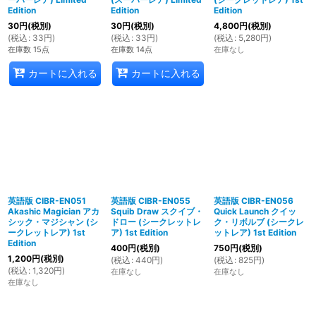
Edition
Edition
Edition
30
円
(税別)
30
円
(税別)
4,800
円
(税別)
(
税込
:
33
円
)
(
税込
:
33
円
)
(
税込
:
5,280
円
)
在庫数 15点
在庫数 14点
在庫なし
カートに入れる
カートに入れる
英語版 CIBR-EN051
英語版 CIBR-EN055
英語版 CIBR-EN056
Akashic Magician アカ
Squib Draw スクイブ・
Quick Launch クイッ
シック・マジシャン (シ
ドロー (シークレットレ
ク・リボルブ (シークレ
ークレットレア) 1st
ア) 1st Edition
ットレア) 1st Edition
Edition
400
円
(税別)
750
円
(税別)
1,200
円
(税別)
(
税込
:
440
円
)
(
税込
:
825
円
)
(
税込
:
1,320
円
)
在庫なし
在庫なし
在庫なし