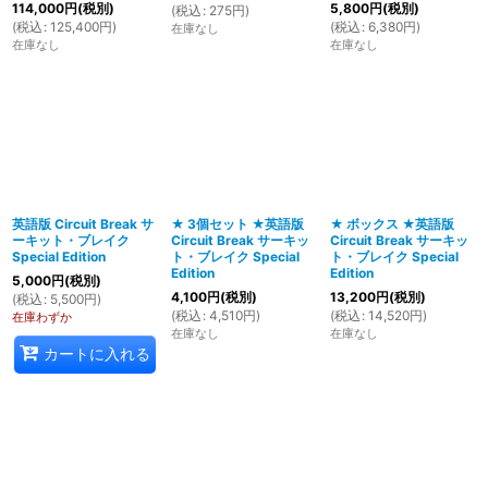
114,000
円
(税別)
5,800
円
(税別)
(
税込
:
275
円
)
(
税込
:
125,400
円
)
(
税込
:
6,380
円
)
在庫なし
在庫なし
在庫なし
英語版 Circuit Break サ
★ 3個セット ★英語版
★ ボックス ★英語版
ーキット・ブレイク
Circuit Break サーキッ
Circuit Break サーキッ
Special Edition
ト・ブレイク Special
ト・ブレイク Special
Edition
Edition
5,000
円
(税別)
4,100
円
(税別)
13,200
円
(税別)
(
税込
:
5,500
円
)
(
税込
:
4,510
円
)
(
税込
:
14,520
円
)
在庫わずか
在庫なし
在庫なし
カートに入れる