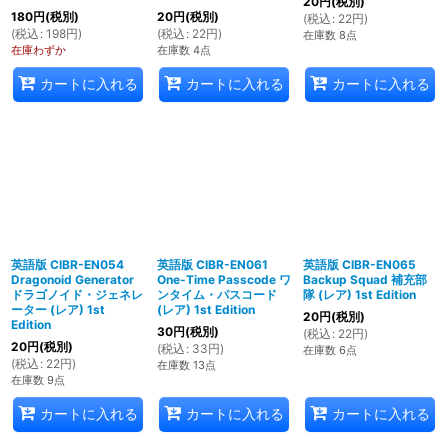
20
円
(税別)
180
円
(税別)
20
円
(税別)
(
税込
:
22
円
)
(
税込
:
198
円
)
(
税込
:
22
円
)
在庫数 8点
在庫わずか
在庫数 4点
カートに入れる
カートに入れる
カートに入れる
英語版 CIBR-EN054
英語版 CIBR-EN061
英語版 CIBR-EN065
Dragonoid Generator
One-Time Passcode ワ
Backup Squad 補充部
ドラゴノイド・ジェネレ
ンタイム・パスコード
隊 (レア) 1st Edition
ーター (レア) 1st
(レア) 1st Edition
20
円
(税別)
Edition
30
円
(税別)
(
税込
:
22
円
)
20
円
(税別)
(
税込
:
33
円
)
在庫数 6点
(
税込
:
22
円
)
在庫数 13点
在庫数 9点
カートに入れる
カートに入れる
カートに入れる