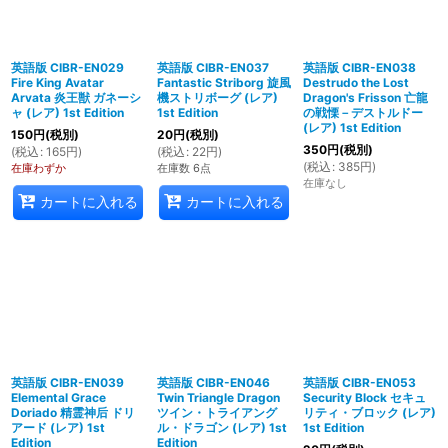
英語版 CIBR-EN029
英語版 CIBR-EN037
英語版 CIBR-EN038
Fire King Avatar
Fantastic Striborg 旋風
Destrudo the Lost
Arvata 炎王獣 ガネーシ
機ストリボーグ (レア)
Dragon's Frisson 亡龍
ャ (レア) 1st Edition
1st Edition
の戦慄－デストルドー
(レア) 1st Edition
150
円
(税別)
20
円
(税別)
350
円
(税別)
(
税込
:
165
円
)
(
税込
:
22
円
)
(
税込
:
385
円
)
在庫わずか
在庫数 6点
在庫なし
カートに入れる
カートに入れる
英語版 CIBR-EN039
英語版 CIBR-EN046
英語版 CIBR-EN053
Elemental Grace
Twin Triangle Dragon
Security Block セキュ
Doriado 精霊神后 ドリ
ツイン・トライアング
リティ・ブロック (レア)
アード (レア) 1st
ル・ドラゴン (レア) 1st
1st Edition
Edition
Edition