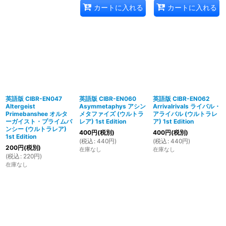
カートに入れる
カートに入れる
英語版 CIBR-EN047
英語版 CIBR-EN060
英語版 CIBR-EN062
Altergeist
Asymmetaphys アシン
Arrivalrivals ライバル・
Primebanshee オルタ
メタファイズ (ウルトラ
アライバル (ウルトラレ
ーガイスト・プライムバ
レア) 1st Edition
ア) 1st Edition
ンシー (ウルトラレア)
400
円
(税別)
400
円
(税別)
1st Edition
(
税込
:
440
円
)
(
税込
:
440
円
)
200
円
(税別)
在庫なし
在庫なし
(
税込
:
220
円
)
在庫なし