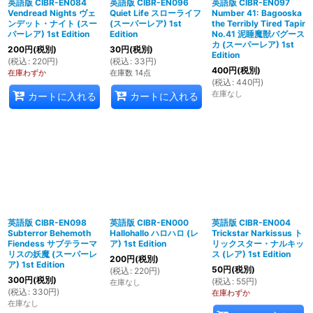
英語版 CIBR-EN084
英語版 CIBR-EN096
英語版 CIBR-EN097
Vendread Nights ヴェ
Quiet Life スローライフ
Number 41: Bagooska
ンデット・ナイト (スー
(スーパーレア) 1st
the Terribly Tired Tapir
パーレア) 1st Edition
Edition
No.41 泥睡魔獣バグース
カ (スーパーレア) 1st
200
円
(税別)
30
円
(税別)
Edition
(
税込
:
220
円
)
(
税込
:
33
円
)
400
円
(税別)
在庫わずか
在庫数 14点
(
税込
:
440
円
)
在庫なし
カートに入れる
カートに入れる
英語版 CIBR-EN098
英語版 CIBR-EN000
英語版 CIBR-EN004
Subterror Behemoth
Hallohallo ハロハロ (レ
Trickstar Narkissus ト
Fiendess サブテラーマ
ア) 1st Edition
リックスター・ナルキッ
リスの妖魔 (スーパーレ
ス (レア) 1st Edition
200
円
(税別)
ア) 1st Edition
50
円
(税別)
(
税込
:
220
円
)
300
円
(税別)
(
税込
:
55
円
)
在庫なし
(
税込
:
330
円
)
在庫わずか
在庫なし