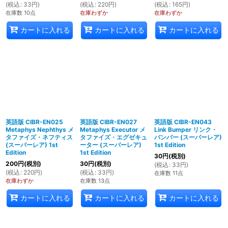
(
税込
:
33
円
)
(
税込
:
220
円
)
(
税込
:
165
円
)
在庫数 10点
在庫わずか
在庫わずか
カートに入れる
カートに入れる
カートに入れる
英語版 CIBR-EN025
英語版 CIBR-EN027
英語版 CIBR-EN043
Metaphys Nephthys メ
Metaphys Executor メ
Link Bumper リンク・
タファイズ・ネフティス
タファイズ・エグゼキュ
バンパー (スーパーレア)
(スーパーレア) 1st
ーター (スーパーレア)
1st Edition
Edition
1st Edition
30
円
(税別)
200
円
(税別)
30
円
(税別)
(
税込
:
33
円
)
(
税込
:
220
円
)
(
税込
:
33
円
)
在庫数 11点
在庫わずか
在庫数 13点
カートに入れる
カートに入れる
カートに入れる