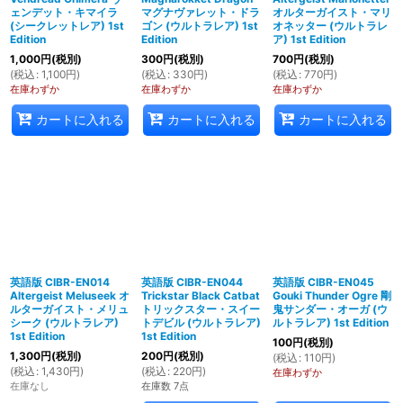
ェンデット・キマイラ
マグナヴァレット・ドラ
オルターガイスト・マリ
(シークレットレア) 1st
ゴン (ウルトラレア) 1st
オネッター (ウルトラレ
Edition
Edition
ア) 1st Edition
1,000
円
(税別)
300
円
(税別)
700
円
(税別)
(
税込
:
1,100
円
)
(
税込
:
330
円
)
(
税込
:
770
円
)
在庫わずか
在庫わずか
在庫わずか
カートに入れる
カートに入れる
カートに入れる
英語版 CIBR-EN014
英語版 CIBR-EN044
英語版 CIBR-EN045
Altergeist Meluseek オ
Trickstar Black Catbat
Gouki Thunder Ogre 剛
ルターガイスト・メリュ
トリックスター・スイー
鬼サンダー・オーガ (ウ
シーク (ウルトラレア)
トデビル (ウルトラレア)
ルトラレア) 1st Edition
1st Edition
1st Edition
100
円
(税別)
1,300
円
(税別)
200
円
(税別)
(
税込
:
110
円
)
(
税込
:
1,430
円
)
(
税込
:
220
円
)
在庫わずか
在庫なし
在庫数 7点