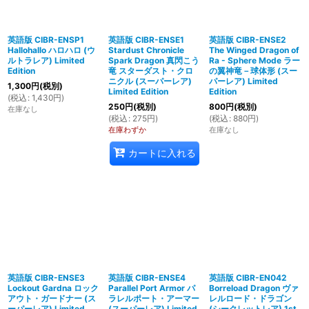
英語版 CIBR-ENSP1
英語版 CIBR-ENSE1
英語版 CIBR-ENSE2
Hallohallo ハロハロ (ウ
Stardust Chronicle
The Winged Dragon of
ルトラレア) Limited
Spark Dragon 真閃こう
Ra - Sphere Mode ラー
Edition
竜 スターダスト・クロ
の翼神竜－球体形 (スー
ニクル (スーパーレア)
パーレア) Limited
1,300
円
(税別)
Limited Edition
Edition
(
税込
:
1,430
円
)
250
円
(税別)
800
円
(税別)
在庫なし
(
税込
:
275
円
)
(
税込
:
880
円
)
在庫わずか
在庫なし
カートに入れる
英語版 CIBR-ENSE3
英語版 CIBR-ENSE4
英語版 CIBR-EN042
Lockout Gardna ロック
Parallel Port Armor パ
Borreload Dragon ヴァ
アウト・ガードナー (ス
ラレルポート・アーマー
レルロード・ドラゴン
ーパーレア) Limited
(スーパーレア) Limited
(シークレットレア) 1st