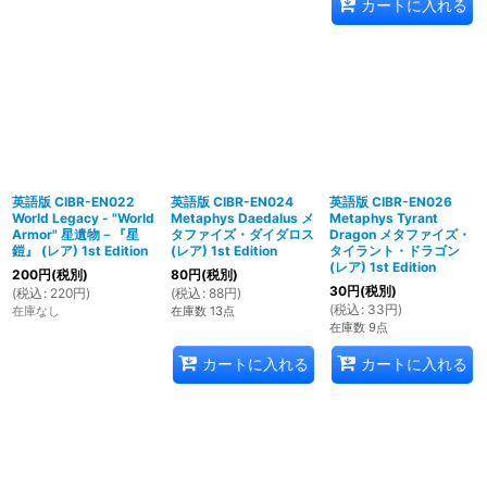
カートに入れる
英語版 CIBR-EN022
英語版 CIBR-EN024
英語版 CIBR-EN026
World Legacy - "World
Metaphys Daedalus メ
Metaphys Tyrant
Armor" 星遺物－『星
タファイズ・ダイダロス
Dragon メタファイズ・
鎧』 (レア) 1st Edition
(レア) 1st Edition
タイラント・ドラゴン
(レア) 1st Edition
200
円
(税別)
80
円
(税別)
30
円
(税別)
(
税込
:
220
円
)
(
税込
:
88
円
)
(
税込
:
33
円
)
在庫なし
在庫数 13点
在庫数 9点
カートに入れる
カートに入れる