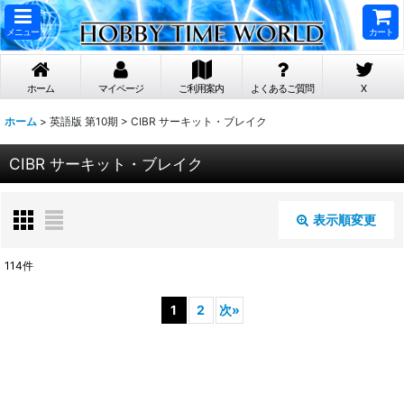
メニュー
カート
ホーム
マイページ
ご利用案内
よくあるご質問
X
ホーム
>
英語版 第10期
>
CIBR サーキット・ブレイク
CIBR サーキット・ブレイク
表示順変更
閉じる
114
件
表示数
:
1
2
次
»
在庫あり
並び順
: