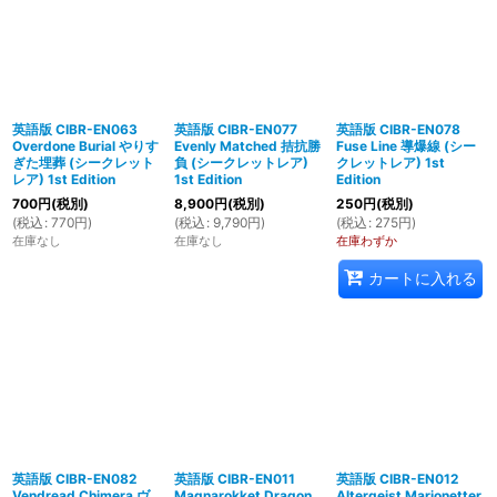
英語版 CIBR-EN063
英語版 CIBR-EN077
英語版 CIBR-EN078
Overdone Burial やりす
Evenly Matched 拮抗勝
Fuse Line 導爆線 (シー
ぎた埋葬 (シークレット
負 (シークレットレア)
クレットレア) 1st
レア) 1st Edition
1st Edition
Edition
700
円
(税別)
8,900
円
(税別)
250
円
(税別)
(
税込
:
770
円
)
(
税込
:
9,790
円
)
(
税込
:
275
円
)
在庫なし
在庫なし
在庫わずか
カートに入れる
英語版 CIBR-EN082
英語版 CIBR-EN011
英語版 CIBR-EN012
Vendread Chimera ヴ
Magnarokket Dragon
Altergeist Marionetter