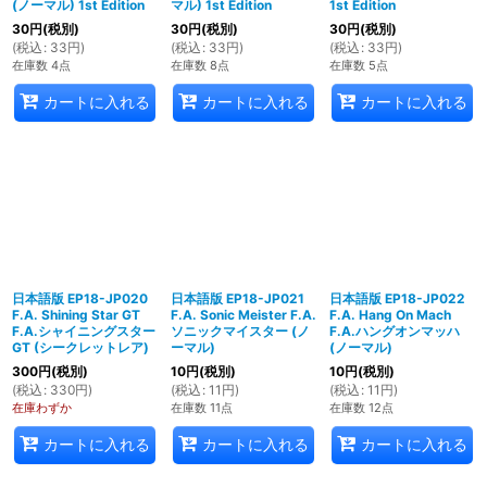
(ノーマル) 1st Edition
マル) 1st Edition
1st Edition
30
円
(税別)
30
円
(税別)
30
円
(税別)
(
税込
:
33
円
)
(
税込
:
33
円
)
(
税込
:
33
円
)
在庫数 4点
在庫数 8点
在庫数 5点
カートに入れる
カートに入れる
カートに入れる
日本語版 EP18-JP020
日本語版 EP18-JP021
日本語版 EP18-JP022
F.A. Shining Star GT
F.A. Sonic Meister F.A.
F.A. Hang On Mach
F.A.シャイニングスター
ソニックマイスター (ノ
F.A.ハングオンマッハ
GT (シークレットレア)
ーマル)
(ノーマル)
300
円
(税別)
10
円
(税別)
10
円
(税別)
(
税込
:
330
円
)
(
税込
:
11
円
)
(
税込
:
11
円
)
在庫わずか
在庫数 11点
在庫数 12点
カートに入れる
カートに入れる
カートに入れる