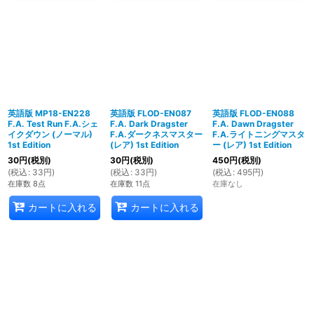
英語版 MP18-EN228
英語版 FLOD-EN087
英語版 FLOD-EN088
F.A. Test Run F.A.シェ
F.A. Dark Dragster
F.A. Dawn Dragster
イクダウン (ノーマル)
F.A.ダークネスマスター
F.A.ライトニングマスタ
1st Edition
(レア) 1st Edition
ー (レア) 1st Edition
30
円
(税別)
30
円
(税別)
450
円
(税別)
(
税込
:
33
円
)
(
税込
:
33
円
)
(
税込
:
495
円
)
在庫数 8点
在庫数 11点
在庫なし
カートに入れる
カートに入れる