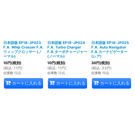
日本語版 EP18-JP023
日本語版 EP18-JP024
日本語版 EP18-JP025
F.A. Whip Crosser F.A.
F.A. Turbo Charger
F.A. Auto Navigator
ウィップクロッサー (ノ
F.A.ターボチャージャー
F.A.カーナビゲーター
ーマル)
(ノーマル)
(レア)
10
円
(税別)
10
円
(税別)
30
円
(税別)
(
税込
:
11
円
)
(
税込
:
11
円
)
(
税込
:
33
円
)
在庫数 12点
在庫数 12点
在庫数 15点
カートに入れる
カートに入れる
カートに入れる