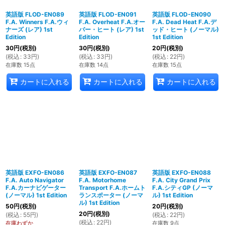
英語版 FLOD-EN089
英語版 FLOD-EN091
英語版 FLOD-EN090
F.A. Winners F.A.ウィ
F.A. Overheat F.A.オー
F.A. Dead Heat F.A.デ
ナーズ (レア) 1st
バー・ヒート (レア) 1st
ッド・ヒート (ノーマル)
Edition
Edition
1st Edition
30
円
(税別)
30
円
(税別)
20
円
(税別)
(
税込
:
33
円
)
(
税込
:
33
円
)
(
税込
:
22
円
)
在庫数 15点
在庫数 14点
在庫数 15点
カートに入れる
カートに入れる
カートに入れる
英語版 EXFO-EN086
英語版 EXFO-EN087
英語版 EXFO-EN088
F.A. Auto Navigator
F.A. Motorhome
F.A. City Grand Prix
F.A.カーナビゲーター
Transport F.A.ホームト
F.A.シティGP (ノーマ
(ノーマル) 1st Edition
ランスポーター (ノーマ
ル) 1st Edition
ル) 1st Edition
50
円
(税別)
20
円
(税別)
20
円
(税別)
(
税込
:
55
円
)
(
税込
:
22
円
)
(
税込
:
22
円
)
在庫わずか
在庫数 9点