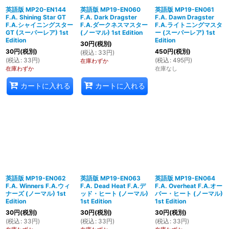
英語版 MP20-EN144
英語版 MP19-EN060
英語版 MP19-EN061
F.A. Shining Star GT
F.A. Dark Dragster
F.A. Dawn Dragster
絞り込む
F.A.シャイニングスター
F.A.ダークネスマスター
F.A.ライトニングマスタ
GT (スーパーレア) 1st
(ノーマル) 1st Edition
ー (スーパーレア) 1st
Edition
Edition
30
円
(税別)
30
円
(税別)
450
円
(税別)
(
税込
:
33
円
)
(
税込
:
33
円
)
(
税込
:
495
円
)
在庫わずか
在庫わずか
在庫なし
カートに入れる
カートに入れる
英語版 MP19-EN062
英語版 MP19-EN063
英語版 MP19-EN064
F.A. Winners F.A.ウィ
F.A. Dead Heat F.A.デ
F.A. Overheat F.A.オー
ナーズ (ノーマル) 1st
ッド・ヒート (ノーマル)
バー・ヒート (ノーマル)
Edition
1st Edition
1st Edition
30
円
(税別)
30
円
(税別)
30
円
(税別)
(
税込
:
33
円
)
(
税込
:
33
円
)
(
税込
:
33
円
)