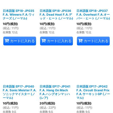
日本語版 EP18-JP035
日本語版 EP18-JP036
日本語版 EP18-JP037
F.A. Winners F.A.ウィ
F.A. Dead Heat F.A.デ
F.A. Overheat F.A.オー
ナーズ (ノーマル)
ッド・ヒート (ノーマル)
バー・ヒート (ノーマル)
10
円
(税別)
10
円
(税別)
10
円
(税別)
(
税込
:
11
円
)
(
税込
:
11
円
)
(
税込
:
11
円
)
在庫数 12点
在庫数 12点
在庫数 12点
カートに入れる
カートに入れる
カートに入れる
日本語版 EP17-JP040
日本語版 EP17-JP041
日本語版 EP17-JP042
F.A. Sonic Meister F.A.
F.A. Hang On Mach
F.A. Circuit Grand Prix
ソニックマイスター (ノ
F.A.ハングオンマッハ
F.A.サーキットGP (ノー
ーマル)
(レア)
マル)
10
円
(税別)
20
円
(税別)
10
円
(税別)
(
税込
:
11
円
)
(
税込
:
22
円
)
(
税込
:
11
円
)
在庫数 9点
在庫数 6点
在庫数 9点