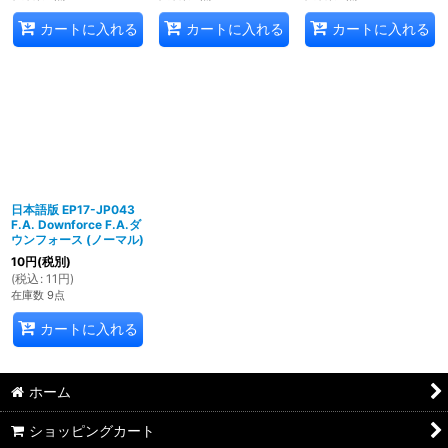
カートに入れる
カートに入れる
カートに入れる
日本語版 EP17-JP043
F.A. Downforce F.A.ダ
ウンフォース (ノーマル)
10
円
(税別)
(
税込
:
11
円
)
在庫数 9点
カートに入れる
ホーム
ショッピングカート