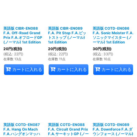
英語版 CIBR-EN088
英語版 CIBR-EN089
英語版 COTD-EN086
F.A. Off-Road Grand
F.A. Pit Stop F.A.ピッ
F.A. Sonic Meister F.A.
Prix F.A.オフロードGP
トストップ (ノーマル)
ソニックマイスター (ノ
(ノーマル) 1st Edition
1st Edition
ーマル) 1st Edition
20
円
(税別)
20
円
(税別)
30
円
(税別)
(
税込
:
22
円
)
(
税込
:
22
円
)
(
税込
:
33
円
)
在庫数 13点
在庫数 11点
在庫数 10点
カートに入れる
カートに入れる
カートに入れる
英語版 COTD-EN087
英語版 COTD-EN088
英語版 COTD-EN089
F.A. Hang On Mach
F.A. Circuit Grand Prix
F.A. Downforce F.A.ダ
F.A.ハングオンマッハ
F.A.サーキットGP (ノー
ウンフォース (ノーマル)