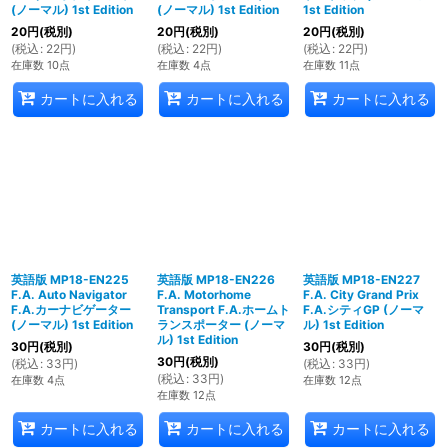
(ノーマル) 1st Edition
(ノーマル) 1st Edition
1st Edition
20
円
(税別)
20
円
(税別)
20
円
(税別)
(
税込
:
22
円
)
(
税込
:
22
円
)
(
税込
:
22
円
)
在庫数 10点
在庫数 4点
在庫数 11点
カートに入れる
カートに入れる
カートに入れる
英語版 MP18-EN225
英語版 MP18-EN226
英語版 MP18-EN227
F.A. Auto Navigator
F.A. Motorhome
F.A. City Grand Prix
F.A.カーナビゲーター
Transport F.A.ホームト
F.A.シティGP (ノーマ
(ノーマル) 1st Edition
ランスポーター (ノーマ
ル) 1st Edition
ル) 1st Edition
30
円
(税別)
30
円
(税別)
30
円
(税別)
(
税込
:
33
円
)
(
税込
:
33
円
)
(
税込
:
33
円
)
在庫数 4点
在庫数 12点
在庫数 12点
カートに入れる
カートに入れる
カートに入れる