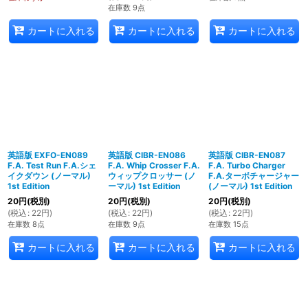
在庫数 9点
カートに入れる
カートに入れる
カートに入れる
英語版 EXFO-EN089
英語版 CIBR-EN086
英語版 CIBR-EN087
F.A. Test Run F.A.シェ
F.A. Whip Crosser F.A.
F.A. Turbo Charger
イクダウン (ノーマル)
ウィップクロッサー (ノ
F.A.ターボチャージャー
1st Edition
ーマル) 1st Edition
(ノーマル) 1st Edition
20
円
(税別)
20
円
(税別)
20
円
(税別)
(
税込
:
22
円
)
(
税込
:
22
円
)
(
税込
:
22
円
)
在庫数 8点
在庫数 9点
在庫数 15点
カートに入れる
カートに入れる
カートに入れる