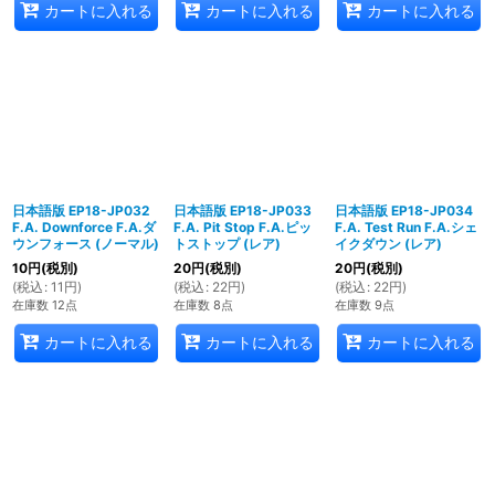
カートに入れる
カートに入れる
カートに入れる
日本語版 EP18-JP032
日本語版 EP18-JP033
日本語版 EP18-JP034
F.A. Downforce F.A.ダ
F.A. Pit Stop F.A.ピッ
F.A. Test Run F.A.シェ
ウンフォース (ノーマル)
トストップ (レア)
イクダウン (レア)
10
円
(税別)
20
円
(税別)
20
円
(税別)
(
税込
:
11
円
)
(
税込
:
22
円
)
(
税込
:
22
円
)
在庫数 12点
在庫数 8点
在庫数 9点
カートに入れる
カートに入れる
カートに入れる