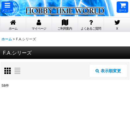
メニュー
カート
ホーム
マイページ
ご利用案内
よくあるご質問
X
ホーム
>
F.A.シリーズ
F.A.シリーズ
表示順変更
閉じる
58
件
表示数
:
在庫あり
並び順
: