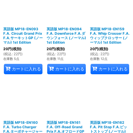
英語版 MP18-EN093
英語版 MP18-EN094
英語版 MP18-EN159
F.A. Circuit Grand Prix
F.A. Downforce F.A.ダ
F.A. Whip Crosser F.A.
F.A.サーキットGP (ノー
ウンフォース (ノーマル)
ウィップクロッサー (ノ
マル) 1st Edition
1st Edition
ーマル) 1st Edition
20
円
(税別)
20
円
(税別)
20
円
(税別)
(
税込
:
22
円
)
(
税込
:
22
円
)
(
税込
:
22
円
)
在庫数 5点
在庫数 11点
在庫数 12点
カートに入れる
カートに入れる
カートに入れる
英語版 MP18-EN160
英語版 MP18-EN161
英語版 MP18-EN162
F.A. Turbo Charger
F.A. Off-Road Grand
F.A. Pit Stop F.A.ピッ
F.A.ターボチャージャー
Prix F.A.オフロードGP
トストップ (ノーマル)