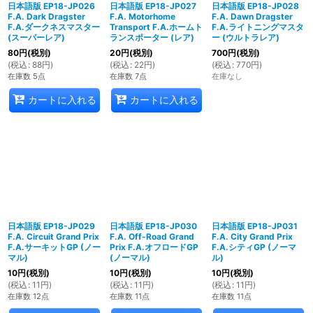
日本語版 EP18-JP026
日本語版 EP18-JP027
日本語版 EP18-JP028
F.A. Dark Dragster
F.A. Motorhome
F.A. Dawn Dragster
F.A.ダークネスマスター
Transport F.A.ホームト
F.A.ライトニングマスタ
(スーパーレア)
ランスポーター (レア)
ー (ウルトラレア)
80
円
(税別)
20
円
(税別)
700
円
(税別)
(
税込
:
88
円
)
(
税込
:
22
円
)
(
税込
:
770
円
)
在庫数 5点
在庫数 7点
在庫なし
カートに入れる
カートに入れる
日本語版 EP18-JP029
日本語版 EP18-JP030
日本語版 EP18-JP031
F.A. Circuit Grand Prix
F.A. Off-Road Grand
F.A. City Grand Prix
F.A.サーキットGP (ノー
Prix F.A.オフロードGP
F.A.シティGP (ノーマ
マル)
(ノーマル)
ル)
10
円
(税別)
10
円
(税別)
10
円
(税別)
(
税込
:
11
円
)
(
税込
:
11
円
)
(
税込
:
11
円
)
在庫数 12点
在庫数 11点
在庫数 11点