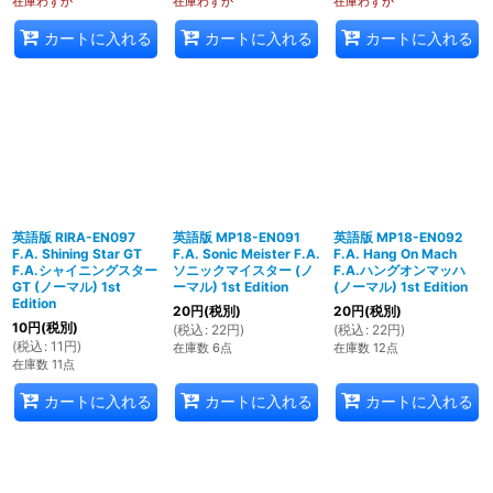
在庫わずか
在庫わずか
在庫わずか
カートに入れる
カートに入れる
カートに入れる
英語版 RIRA-EN097
英語版 MP18-EN091
英語版 MP18-EN092
F.A. Shining Star GT
F.A. Sonic Meister F.A.
F.A. Hang On Mach
F.A.シャイニングスター
ソニックマイスター (ノ
F.A.ハングオンマッハ
GT (ノーマル) 1st
ーマル) 1st Edition
(ノーマル) 1st Edition
Edition
20
円
(税別)
20
円
(税別)
10
円
(税別)
(
税込
:
22
円
)
(
税込
:
22
円
)
(
税込
:
11
円
)
在庫数 6点
在庫数 12点
在庫数 11点
カートに入れる
カートに入れる
カートに入れる