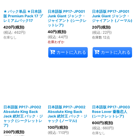
★ パック単品 ★日本語
日本語版 PP17-JP001
日本語版 PP17-JP001
版 Premium Pack 17 プ
Junk Giant ジャンク・
Junk Giant ジャンク・
絞り込む
レミアムパック17
ジャイアント (シークレ
ジャイアント (ノーマル)
ットレア)
420
円
(税別)
20
円
(税別)
40
円
(税別)
(
税込
:
462
円
)
(
税込
:
22
円
)
(
税込
:
44
円
)
在庫なし
在庫数 12点
在庫わずか
カートに入れる
カートに入れる
日本語版 PP17-JP002
日本語版 PP17-JP002
日本語版 PP17-JP003
Absolute King Back
Absolute King Back
Rose Lover 薔薇恋人
Jack 絶対王 バック・ジ
Jack 絶対王 バック・ジ
(シークレットレア)
ャック (シークレットレ
ャック (ノーマル)
600
円
(税別)
ア)
100
円
(税別)
(
税込
:
660
円
)
200
円
(税別)
(
税込
:
110
円
)
在庫なし