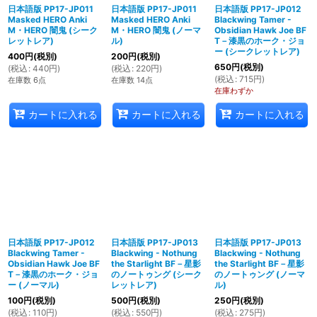
日本語版 PP17-JP011
日本語版 PP17-JP011
日本語版 PP17-JP012
Masked HERO Anki
Masked HERO Anki
Blackwing Tamer -
M・HERO 闇鬼 (シーク
M・HERO 闇鬼 (ノーマ
Obsidian Hawk Joe BF
レットレア)
ル)
T－漆黒のホーク・ジョ
ー (シークレットレア)
400
円
(税別)
200
円
(税別)
650
円
(税別)
(
税込
:
440
円
)
(
税込
:
220
円
)
(
税込
:
715
円
)
在庫数 6点
在庫数 14点
在庫わずか
カートに入れる
カートに入れる
カートに入れる
日本語版 PP17-JP012
日本語版 PP17-JP013
日本語版 PP17-JP013
Blackwing Tamer -
Blackwing - Nothung
Blackwing - Nothung
Obsidian Hawk Joe BF
the Starlight BF－星影
the Starlight BF－星影
T－漆黒のホーク・ジョ
のノートゥング (シーク
のノートゥング (ノーマ
ー (ノーマル)
レットレア)
ル)
100
円
(税別)
500
円
(税別)
250
円
(税別)
(
税込
:
110
円
)
(
税込
:
550
円
)
(
税込
:
275
円
)