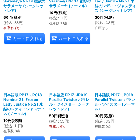
Sarameya No.14 強欲の
Sarameya No.14 強欲の
Lady Justice No.21 氷
サラメーヤ (シークレッ
サラメーヤ (ノーマル)
結のレディ・ジャスティ
トレア)
ス (シークレットレア)
10
円
(税別)
80
円
(税別)
30
円
(税別)
(
税込
:
11
円
)
(
税込
:
88
円
)
(
税込
:
33
円
)
在庫数 13点
在庫わずか
在庫なし
カートに入れる
カートに入れる
日本語版 PP17-JP018
日本語版 PP17-JP019
日本語版 PP17-JP019
Number 21: Frozen
Parallel Twister パラレ
Parallel Twister パラレ
Lady Justice No.21 氷
ル・ツイスター (シーク
ル・ツイスター (ノーマ
結のレディ・ジャスティ
レットレア)
ル)
ス (ノーマル)
50
円
(税別)
30
円
(税別)
10
円
(税別)
(
税込
:
55
円
)
(
税込
:
33
円
)
(
税込
:
11
円
)
在庫わずか
在庫数 5点
在庫数 8点