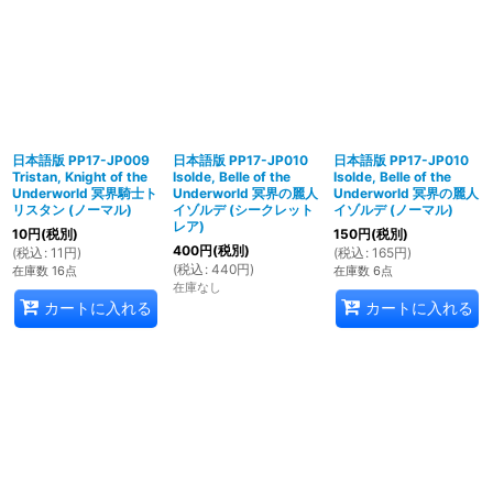
日本語版 PP17-JP009
日本語版 PP17-JP010
日本語版 PP17-JP010
Tristan, Knight of the
Isolde, Belle of the
Isolde, Belle of the
Underworld 冥界騎士ト
Underworld 冥界の麗人
Underworld 冥界の麗人
リスタン (ノーマル)
イゾルデ (シークレット
イゾルデ (ノーマル)
レア)
10
円
(税別)
150
円
(税別)
400
円
(税別)
(
税込
:
11
円
)
(
税込
:
165
円
)
(
税込
:
440
円
)
在庫数 16点
在庫数 6点
在庫なし
カートに入れる
カートに入れる