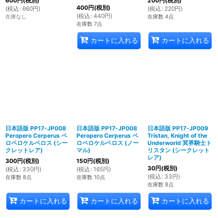
600
円
(税別)
200
円
(税別)
400
円
(税別)
(
税込
:
660
円
)
(
税込
:
220
円
)
(
税込
:
440
円
)
在庫なし
在庫数 4点
在庫数 7点
カートに入れる
カートに入れる
日本語版 PP17-JP008
日本語版 PP17-JP008
日本語版 PP17-JP009
Peropero Cerperus ペ
Peropero Cerperus ペ
Tristan, Knight of the
ロペロケルペロス (シー
ロペロケルペロス (ノー
Underworld 冥界騎士ト
クレットレア)
マル)
リスタン (シークレット
レア)
300
円
(税別)
150
円
(税別)
30
円
(税別)
(
税込
:
330
円
)
(
税込
:
165
円
)
(
税込
:
33
円
)
在庫数 8点
在庫数 10点
在庫数 8点
カートに入れる
カートに入れる
カートに入れる