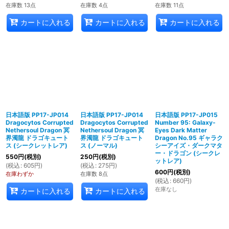
在庫数 13点
在庫数 4点
在庫数 11点
カートに入れる
カートに入れる
カートに入れる
日本語版 PP17-JP014
日本語版 PP17-JP014
日本語版 PP17-JP015
Dragocytos Corrupted
Dragocytos Corrupted
Number 95: Galaxy-
Nethersoul Dragon 冥
Nethersoul Dragon 冥
Eyes Dark Matter
界濁龍 ドラゴキュート
界濁龍 ドラゴキュート
Dragon No.95 ギャラク
ス (シークレットレア)
ス (ノーマル)
シーアイズ・ダークマタ
ー・ドラゴン (シークレ
550
円
(税別)
250
円
(税別)
ットレア)
(
税込
:
605
円
)
(
税込
:
275
円
)
600
円
(税別)
在庫わずか
在庫数 8点
(
税込
:
660
円
)
在庫なし
カートに入れる
カートに入れる