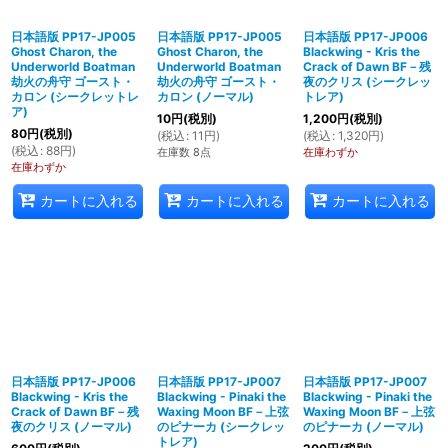
日本語版 PP17-JP005
日本語版 PP17-JP005
日本語版 PP17-JP006
Ghost Charon, the
Ghost Charon, the
Blackwing - Kris the
Underworld Boatman
Underworld Boatman
Crack of Dawn BF－残
劫火の舟守 ゴースト・
劫火の舟守 ゴースト・
夜のクリス (シークレッ
カロン (シークレットレ
カロン (ノーマル)
トレア)
ア)
10
円
(税別)
1,200
円
(税別)
80
円
(税別)
(
税込
:
11
円
)
(
税込
:
1,320
円
)
(
税込
:
88
円
)
在庫数 8点
在庫わずか
在庫わずか
カートに入れる
カートに入れる
カートに入れる
日本語版 PP17-JP006
日本語版 PP17-JP007
日本語版 PP17-JP007
Blackwing - Kris the
Blackwing - Pinaki the
Blackwing - Pinaki the
Crack of Dawn BF－残
Waxing Moon BF－上弦
Waxing Moon BF－上弦
夜のクリス (ノーマル)
のピナーカ (シークレッ
のピナーカ (ノーマル)
トレア)