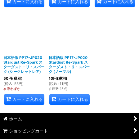
カートに入れる
カートに入れる
カートに入れる
日本語版 PP17-JP020
日本語版 PP17-JP020
Stardust Re-Spark ス
Stardust Re-Spark ス
ターダスト・リ・スパー
ターダスト・リ・スパー
ク (シークレットレア)
ク (ノーマル)
50
円
(税別)
10
円
(税別)
(
税込
:
55
円
)
(
税込
:
11
円
)
在庫わずか
在庫数 15点
カートに入れる
カートに入れる
ホーム
ショッピングカート