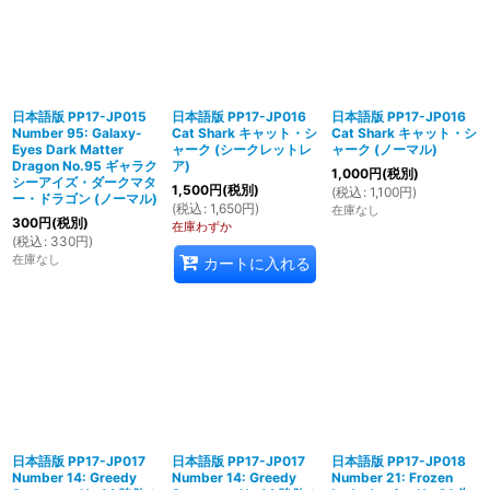
日本語版 PP17-JP015
日本語版 PP17-JP016
日本語版 PP17-JP016
Number 95: Galaxy-
Cat Shark キャット・シ
Cat Shark キャット・シ
Eyes Dark Matter
ャーク (シークレットレ
ャーク (ノーマル)
Dragon No.95 ギャラク
ア)
1,000
円
(税別)
シーアイズ・ダークマタ
1,500
円
(税別)
(
税込
:
1,100
円
)
ー・ドラゴン (ノーマル)
(
税込
:
1,650
円
)
在庫なし
300
円
(税別)
在庫わずか
(
税込
:
330
円
)
在庫なし
カートに入れる
日本語版 PP17-JP017
日本語版 PP17-JP017
日本語版 PP17-JP018
Number 14: Greedy
Number 14: Greedy
Number 21: Frozen