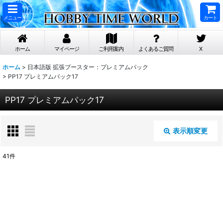
メニュー
カート
ホーム
マイページ
ご利用案内
よくあるご質問
X
ホーム
>
日本語版 拡張ブースター：プレミアムパック
>
PP17 プレミアムパック17
PP17 プレミアムパック17
表示順変更
閉じる
41
件
表示数
:
在庫あり
並び順
: