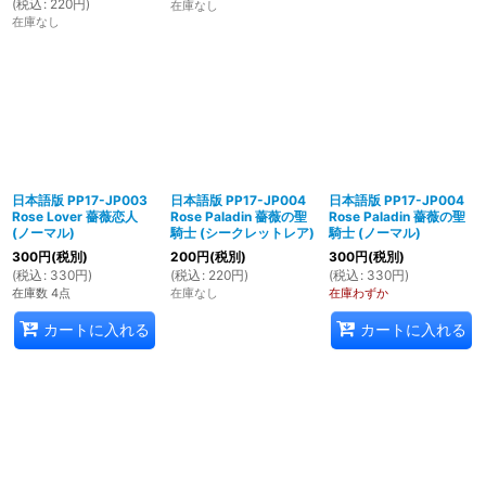
(
税込
:
220
円
)
在庫なし
在庫なし
日本語版 PP17-JP003
日本語版 PP17-JP004
日本語版 PP17-JP004
Rose Lover 薔薇恋人
Rose Paladin 薔薇の聖
Rose Paladin 薔薇の聖
(ノーマル)
騎士 (シークレットレア)
騎士 (ノーマル)
300
円
(税別)
200
円
(税別)
300
円
(税別)
(
税込
:
330
円
)
(
税込
:
220
円
)
(
税込
:
330
円
)
在庫数 4点
在庫なし
在庫わずか
カートに入れる
カートに入れる