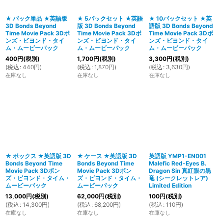
★ パック単品 ★英語版
★ 5パックセット ★英語
★ 10パックセット ★英
3D Bonds Beyond
版 3D Bonds Beyond
語版 3D Bonds Beyond
絞り込む
Time Movie Pack 3Dボ
Time Movie Pack 3Dボ
Time Movie Pack 3Dボ
ンズ・ビヨンド・タイ
ンズ・ビヨンド・タイ
ンズ・ビヨンド・タイ
ム・ムービーパック
ム・ムービーパック
ム・ムービーパック
400
円
(税別)
1,700
円
(税別)
3,300
円
(税別)
(
税込
:
440
円
)
(
税込
:
1,870
円
)
(
税込
:
3,630
円
)
在庫なし
在庫なし
在庫なし
★ ボックス ★英語版 3D
★ ケース ★英語版 3D
英語版 YMP1-EN001
Bonds Beyond Time
Bonds Beyond Time
Malefic Red-Eyes B.
Movie Pack 3Dボン
Movie Pack 3Dボン
Dragon Sin 真紅眼の黒
ズ・ビヨンド・タイム・
ズ・ビヨンド・タイム・
竜 (シークレットレア)
ムービーパック
ムービーパック
Limited Edition
13,000
円
(税別)
62,000
円
(税別)
100
円
(税別)
(
税込
:
14,300
円
)
(
税込
:
68,200
円
)
(
税込
:
110
円
)
在庫なし
在庫なし
在庫なし