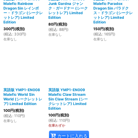
Malefic Rainbow
Junk Gardna ジャン
Malefic Paradox
Dragon Sin レインボ
ク・ガードナー (シーク
Dragon Sin パラドク
ー・ドラゴン (シークレ
レットレア) Limited
ス・ドラゴン (シークレ
ットレア) Limited
Edition
ットレア) Limited
Edition
Edition
80
円
(税別)
300
円
(税別)
150
円
(税別)
(
税込
:
88
円
)
(
税込
:
330
円
)
(
税込
:
165
円
)
在庫なし
在庫なし
在庫なし
英語版 YMP1-EN008
英語版 YMP1-EN009
Malefic World Sin
Malefic Claw Stream
World (シークレットレ
Sin Claw Stream (シー
ア) Limited Edition
クレットレア) Limited
Edition
100
円
(税別)
100
円
(税別)
(
税込
:
110
円
)
(
税込
:
110
円
)
在庫なし
在庫わずか
カートに入れる