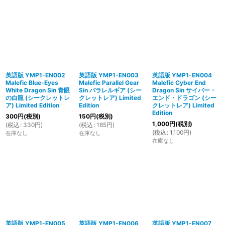
英語版 YMP1-EN002
英語版 YMP1-EN003
英語版 YMP1-EN004
Malefic Blue-Eyes
Malefic Parallel Gear
Malefic Cyber End
White Dragon Sin 青眼
Sin パラレルギア (シー
Dragon Sin サイバー・
の白龍 (シークレットレ
クレットレア) Limited
エンド・ドラゴン (シー
ア) Limited Edition
Edition
クレットレア) Limited
Edition
300
円
(税別)
150
円
(税別)
1,000
円
(税別)
(
税込
:
330
円
)
(
税込
:
165
円
)
(
税込
:
1,100
円
)
在庫なし
在庫なし
在庫なし
英語版 YMP1-EN005
英語版 YMP1-EN006
英語版 YMP1-EN007