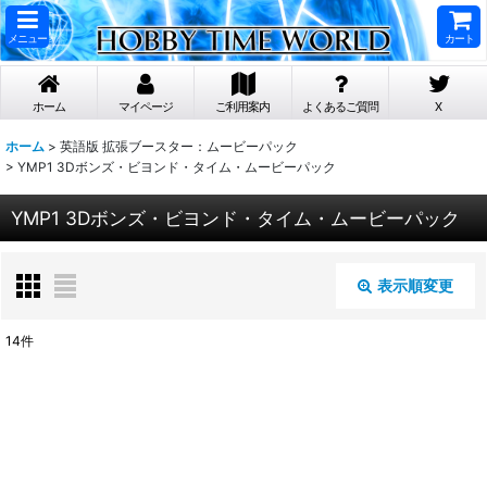
メニュー
カート
ホーム
マイページ
ご利用案内
よくあるご質問
X
ホーム
>
英語版 拡張ブースター：ムービーパック
>
YMP1 3Dボンズ・ビヨンド・タイム・ムービーパック
YMP1 3Dボンズ・ビヨンド・タイム・ムービーパック
表示順変更
閉じる
14
件
表示数
:
在庫あり
並び順
: