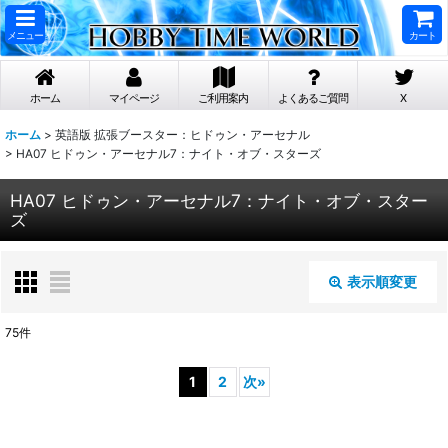
メニュー
カート
ホーム
マイページ
ご利用案内
よくあるご質問
X
ホーム
>
英語版 拡張ブースター：ヒドゥン・アーセナル
>
HA07 ヒドゥン・アーセナル7：ナイト・オブ・スターズ
HA07 ヒドゥン・アーセナル7：ナイト・オブ・スター
ズ
表示順変更
閉じる
75
件
表示数
:
1
2
次
»
在庫あり