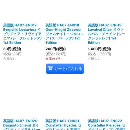
英語版 HA07-EN017
英語版 HA07-EN018
英語版 HA07-EN019
Evigishki Levianima イ
Gem-Knight Zirconia
Lavalval Chain ラヴァ
ビリチュア・リヴァイア
ジェムナイト・ジルコニ
ルバル・チェイン (シー
ニマ (シークレットレア)
ア (スーパーレア) 1st
クレットレア) 1st
1st Edition
Edition
Edition
30
円
(税別)
200
円
(税別)
1,600
円
(税別)
(
税込
:
33
円
)
(
税込
:
220
円
)
(
税込
:
1,760
円
)
在庫なし
在庫わずか
在庫なし
カートに入れる
英語版 HA07-EN020
英語版 HA07-EN021
英語版 HA07-EN022
Daigusto Emeral ダイ
Constellar Hyades セ
Constellar Pleiades セ
ガスタ・エメラル (シー
イクリッド・ヒアデス
イクリッド・プレアデス