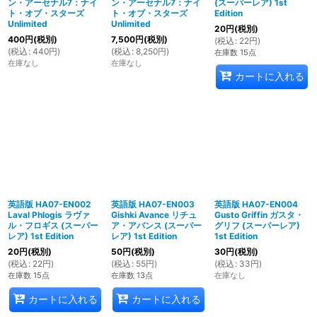
ン・アーセナル7：ナイ
ン・アーセナル7：ナイ
(スーパーレア) 1st
ト・オブ・スターズ
ト・オブ・スターズ
Edition
Unlimited
Unlimited
20
円
(税別)
400
円
(税別)
7,500
円
(税別)
(
税込
:
22
円
)
(
税込
:
440
円
)
(
税込
:
8,250
円
)
在庫数 15点
在庫なし
在庫なし
カートに入れる
英語版 HA07-EN002
英語版 HA07-EN003
英語版 HA07-EN004
Laval Phlogis ラヴァ
Gishki Avance リチュ
Gusto Griffin ガスタ・
ル・フロギス (スーパー
ア・アバンス (スーパー
グリフ (スーパーレア)
レア) 1st Edition
レア) 1st Edition
1st Edition
20
円
(税別)
50
円
(税別)
30
円
(税別)
(
税込
:
22
円
)
(
税込
:
55
円
)
(
税込
:
33
円
)
在庫数 15点
在庫数 13点
在庫なし
カートに入れる
カートに入れる