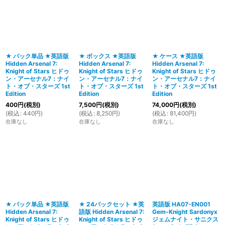
並び順
:
絞り込む
★ パック単品 ★英語版
★ ボックス ★英語版
★ ケース ★英語版
Hidden Arsenal 7:
Hidden Arsenal 7:
Hidden Arsenal 7:
Knight of Stars ヒドゥ
Knight of Stars ヒドゥ
Knight of Stars ヒドゥ
ン・アーセナル7：ナイ
ン・アーセナル7：ナイ
ン・アーセナル7：ナイ
ト・オブ・スターズ 1st
ト・オブ・スターズ 1st
ト・オブ・スターズ 1st
Edition
Edition
Edition
400
円
(税別)
7,500
円
(税別)
74,000
円
(税別)
(
税込
:
440
円
)
(
税込
:
8,250
円
)
(
税込
:
81,400
円
)
在庫なし
在庫なし
在庫なし
★ パック単品 ★英語版
★ 24パックセット ★英
英語版 HA07-EN001
Hidden Arsenal 7:
語版 Hidden Arsenal 7:
Gem-Knight Sardonyx
Knight of Stars ヒドゥ
Knight of Stars ヒドゥ
ジェムナイト・サニクス