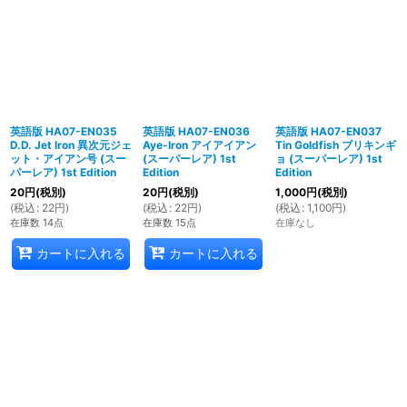
英語版 HA07-EN035
英語版 HA07-EN036
英語版 HA07-EN037
D.D. Jet Iron 異次元ジェ
Aye-Iron アイアイアン
Tin Goldfish ブリキンギ
ット・アイアン号 (スー
(スーパーレア) 1st
ョ (スーパーレア) 1st
パーレア) 1st Edition
Edition
Edition
20
円
(税別)
20
円
(税別)
1,000
円
(税別)
(
税込
:
22
円
)
(
税込
:
22
円
)
(
税込
:
1,100
円
)
在庫数 14点
在庫数 15点
在庫なし
カートに入れる
カートに入れる