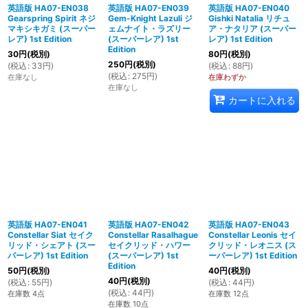
英語版 HA07-EN038
英語版 HA07-EN039
英語版 HA07-EN040
Gearspring Spirit ネジ
Gem-Knight Lazuli ジ
Gishki Natalia リチュ
マキシキガミ (スーパー
ェムナイト・ラズリー
ア・ナタリア (スーパー
レア) 1st Edition
(スーパーレア) 1st
レア) 1st Edition
Edition
30
円
(税別)
80
円
(税別)
250
円
(税別)
(
税込
:
33
円
)
(
税込
:
88
円
)
(
税込
:
275
円
)
在庫なし
在庫わずか
在庫なし
カートに入れる
英語版 HA07-EN041
英語版 HA07-EN042
英語版 HA07-EN043
Constellar Siat セイク
Constellar Rasalhague
Constellar Leonis セイ
リッド・シェアト (スー
セイクリッド・ハワー
クリッド・レオニス (ス
パーレア) 1st Edition
(スーパーレア) 1st
ーパーレア) 1st Edition
Edition
50
円
(税別)
40
円
(税別)
40
円
(税別)
(
税込
:
55
円
)
(
税込
:
44
円
)
(
税込
:
44
円
)
在庫数 4点
在庫数 12点
在庫数 10点