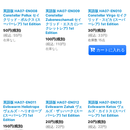
英語版 HA07-EN008
英語版 HA07-EN009
英語版 HA07-EN010
Constellar Pollux セイ
Constellar
Constellar Virgo セイク
クリッド・ポルクス (ス
Zubeneschamali セイ
リッド・スピカ (スーパ
ーパーレア) 1st Edition
クリッド・エスカ (シー
ーレア) 1st Edition
クレットレア) 1st
50
円
(税別)
30
円
(税別)
Edition
(
税込
:
55
円
)
(
税込
:
33
円
)
100
円
(税別)
在庫なし
在庫数 15点
(
税込
:
110
円
)
在庫なし
カートに入れる
英語版 HA07-EN011
英語版 HA07-EN012
英語版 HA07-EN013
Evilswarm Heliotrope
Evilswarm Zahak ヴェ
Evilswarm Ketos ヴェ
ヴェルズ・ヘリオロープ
ルズ・ザッハーク (スー
ルズ・カイトス (スーパ
(スーパーレア) 1st
パーレア) 1st Edition
ーレア) 1st Edition
Edition
20
円
(税別)
20
円
(税別)
150
円
(税別)
(
税込
:
22
円
)
(
税込
:
22
円
)