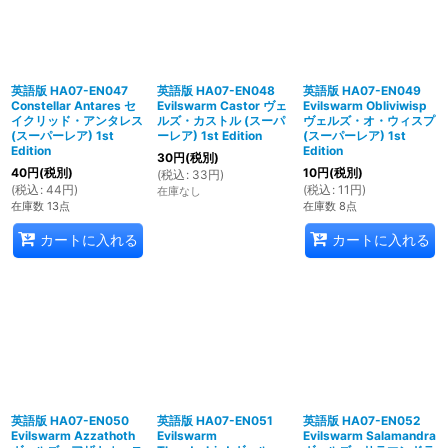
英語版 HA07-EN047
英語版 HA07-EN048
英語版 HA07-EN049
Constellar Antares セ
Evilswarm Castor ヴェ
Evilswarm Obliviwisp
イクリッド・アンタレス
ルズ・カストル (スーパ
ヴェルズ・オ・ウィスプ
(スーパーレア) 1st
ーレア) 1st Edition
(スーパーレア) 1st
Edition
Edition
30
円
(税別)
40
円
(税別)
10
円
(税別)
(
税込
:
33
円
)
(
税込
:
44
円
)
(
税込
:
11
円
)
在庫なし
在庫数 13点
在庫数 8点
カートに入れる
カートに入れる
英語版 HA07-EN050
英語版 HA07-EN051
英語版 HA07-EN052
Evilswarm Azzathoth
Evilswarm
Evilswarm Salamandra