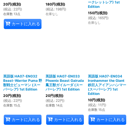
ークレットレア) 1st
20
円
(税別)
180
円
(税別)
Edition
(
税込
:
22
円
)
(
税込
:
198
円
)
150
円
(税別)
在庫数 13点
在庫なし
(
税込
:
165
円
)
在庫なし
カートに入れる
英語版 HA07-EN032
英語版 HA07-EN033
英語版 HA07-EN034
Beast-Warrior Puma 野
Phoenix Beast Gairuda
Ironhammer the Giant
獣戦士ピューマン (スー
鳳王獣ガイルーダ (スー
鉄巨人アイアンハンマー
パーレア) 1st Edition
パーレア) 1st Edition
(スーパーレア) 1st
Edition
20
円
(税別)
20
円
(税別)
10
円
(税別)
(
税込
:
22
円
)
(
税込
:
22
円
)
(
税込
:
11
円
)
在庫数 15点
在庫数 14点
在庫数 15点
カートに入れる
カートに入れる
カートに入れる