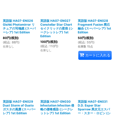
英語版 HA07-EN026
英語版 HA07-EN027
英語版 HA07-EN028
Gishki Photomirror リ
Constellar Star Chart
Fragment Fusion 廃石
チュアの写魂鏡 (スーパ
セイクリッドの星痕 (シ
融合 (スーパーレア) 1st
ーレア) 1st Edition
ークレットレア) 1st
Edition
Edition
80
円
(税別)
50
円
(税別)
100
円
(税別)
(
税込
:
88
円
)
(
税込
:
55
円
)
(
税込
:
110
円
)
在庫なし
在庫数 15点
在庫なし
カートに入れる
英語版 HA07-EN029
英語版 HA07-EN030
英語版 HA07-EN031
Dust Storm of Gusto
Infestation Infection 侵
D.D. Esper Star
ガスタの風塵 (スーパー
略の侵喰感染 (シークレ
Sparrow 異次元エスパ
レア) 1st Edition
ットレア) 1st Edition
ー・スター・ロビン (シ