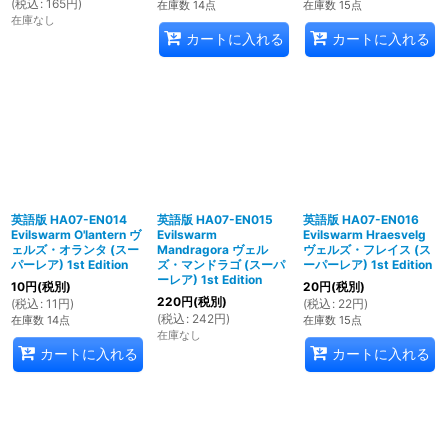
(
税込
:
165
円
)
在庫数 14点
在庫数 15点
在庫なし
カートに入れる
カートに入れる
英語版 HA07-EN014
英語版 HA07-EN015
英語版 HA07-EN016
Evilswarm O'lantern ヴ
Evilswarm
Evilswarm Hraesvelg
ェルズ・オランタ (スー
Mandragora ヴェル
ヴェルズ・フレイス (ス
パーレア) 1st Edition
ズ・マンドラゴ (スーパ
ーパーレア) 1st Edition
ーレア) 1st Edition
10
円
(税別)
20
円
(税別)
220
円
(税別)
(
税込
:
11
円
)
(
税込
:
22
円
)
(
税込
:
242
円
)
在庫数 14点
在庫数 15点
在庫なし
カートに入れる
カートに入れる