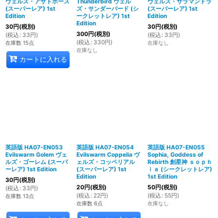
ヴェルズ・アザトホース
Thunderbird ヴェル
ヴェルズ・サラマンドラ
(スーパーレア) 1st
ズ・サンダーバード (シ
(スーパーレア) 1st
Edition
ークレットレア) 1st
Edition
Edition
30
円
(税別)
30
円
(税別)
300
円
(税別)
(
税込
:
33
円
)
(
税込
:
33
円
)
(
税込
:
330
円
)
在庫数 15点
在庫なし
在庫なし
カートに入れる
英語版 HA07-EN053
英語版 HA07-EN054
英語版 HA07-EN055
Evilswarm Golem ヴェ
Evilswarm Coppelia ヴ
Sophia, Goddess of
ルズ・ゴーレム (スーパ
ェルズ・コッペリアル
Rebirth 創星神 ｓｏｐｈ
ーレア) 1st Edition
(スーパーレア) 1st
ｉａ (シークレットレア)
Edition
1st Edition
30
円
(税別)
20
円
(税別)
50
円
(税別)
(
税込
:
33
円
)
(
税込
:
22
円
)
(
税込
:
55
円
)
在庫数 13点
在庫数 6点
在庫なし