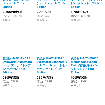
クレットレア) 1st
(シークレットレア) 1st
(シークレットレア) 1st
Edition
Edition
Edition
3,500
円
(税別)
30
円
(税別)
1,700
円
(税別)
(
税込
:
3,850
円
)
(
税込
:
33
円
)
(
税込
:
1,870
円
)
在庫なし
在庫なし
在庫なし
英語版 HA07-EN023
英語版 HA07-EN024
英語版 HA07-EN025
Evilswarm Nightmare
Evilswarm Bahamut ヴ
Molten Conduction
ヴェルズ・ナイトメア
ェルズ・バハムート (シ
Field 炎熱伝導場 (シー
(スーパーレア) 1st
ークレットレア) 1st
クレットレア) 1st
Edition
Edition
Edition
250
円
(税別)
250
円
(税別)
100
円
(税別)
(
税込
:
275
円
)
(
税込
:
275
円
)
(
税込
:
110
円
)
在庫なし
在庫なし
在庫なし