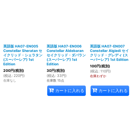
英語版 HA07-EN005
英語版 HA07-EN006
英語版 HA07-EN007
Constellar Sheratan セ
Constellar Aldebaran
Constellar Algiedi セイ
イクリッド・シェラタン
セイクリッド・ダバラン
クリッド・グレディ (ス
(スーパーレア) 1st
(スーパーレア) 1st
ーパーレア) 1st Edition
Edition
Edition
100
円
(税別)
200
円
(税別)
30
円
(税別)
(
税込
:
110
円
)
(
税込
:
220
円
)
(
税込
:
33
円
)
在庫わずか
在庫なし
在庫数 15点
カートに入れる
カートに入れる