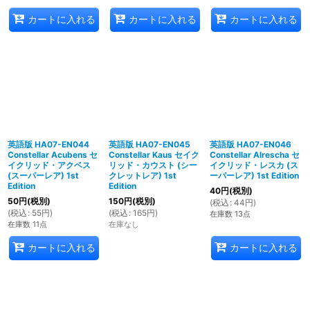
カートに入れる
カートに入れる
カートに入れる
英語版 HA07-EN044
英語版 HA07-EN045
英語版 HA07-EN046
Constellar Acubens セ
Constellar Kaus セイク
Constellar Alrescha セ
イクリッド・アクベス
リッド・カウスト (シー
イクリッド・レスカ (ス
(スーパーレア) 1st
クレットレア) 1st
ーパーレア) 1st Edition
Edition
Edition
40
円
(税別)
50
円
(税別)
150
円
(税別)
(
税込
:
44
円
)
(
税込
:
55
円
)
(
税込
:
165
円
)
在庫数 13点
在庫数 11点
在庫なし
カートに入れる
カートに入れる