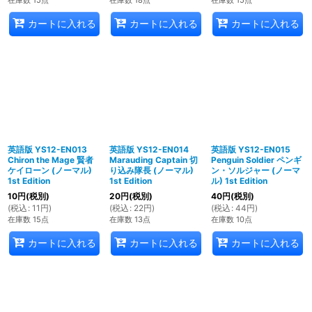
カートに入れる
カートに入れる
カートに入れる
英語版 YS12-EN013
英語版 YS12-EN014
英語版 YS12-EN015
Chiron the Mage 賢者
Marauding Captain 切
Penguin Soldier ペンギ
ケイローン (ノーマル)
り込み隊長 (ノーマル)
ン・ソルジャー (ノーマ
1st Edition
1st Edition
ル) 1st Edition
10
円
(税別)
20
円
(税別)
40
円
(税別)
(
税込
:
11
円
)
(
税込
:
22
円
)
(
税込
:
44
円
)
在庫数 15点
在庫数 13点
在庫数 10点
カートに入れる
カートに入れる
カートに入れる