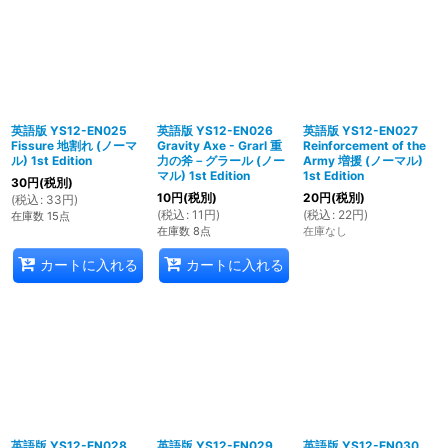
英語版 YS12-EN025
英語版 YS12-EN026
英語版 YS12-EN027
Fissure 地割れ (ノーマ
Gravity Axe - Grarl 重
Reinforcement of the
ル) 1st Edition
力の斧－グラール (ノー
Army 増援 (ノーマル)
マル) 1st Edition
1st Edition
30
円
(税別)
10
円
(税別)
20
円
(税別)
(
税込
:
33
円
)
(
税込
:
11
円
)
(
税込
:
22
円
)
在庫数 15点
在庫数 8点
在庫なし
カートに入れる
カートに入れる
英語版 YS12-EN028
英語版 YS12-EN029
英語版 YS12-EN030