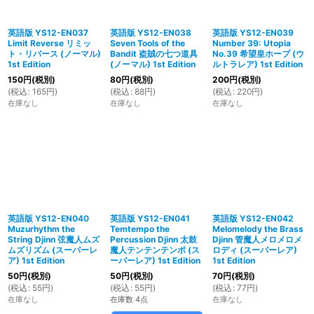
英語版 YS12-EN037
英語版 YS12-EN038
英語版 YS12-EN039
Limit Reverse リミッ
Seven Tools of the
Number 39: Utopia
ト・リバース (ノーマル)
Bandit 盗賊の七つ道具
No.39 希望皇ホープ (ウ
1st Edition
(ノーマル) 1st Edition
ルトラレア) 1st Edition
150
円
(税別)
80
円
(税別)
200
円
(税別)
(
税込
:
165
円
)
(
税込
:
88
円
)
(
税込
:
220
円
)
在庫なし
在庫なし
在庫なし
英語版 YS12-EN040
英語版 YS12-EN041
英語版 YS12-EN042
Muzurhythm the
Temtempo the
Melomelody the Brass
String Djinn 弦魔人ムズ
Percussion Djinn 太鼓
Djinn 管魔人メロメロメ
ムズリズム (スーパーレ
魔人テンテンテンポ (ス
ロディ (スーパーレア)
ア) 1st Edition
ーパーレア) 1st Edition
1st Edition
50
円
(税別)
50
円
(税別)
70
円
(税別)
(
税込
:
55
円
)
(
税込
:
55
円
)
(
税込
:
77
円
)
在庫なし
在庫数 4点
在庫なし