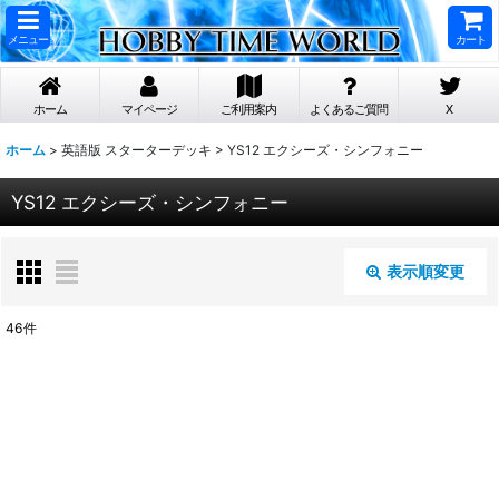
メニュー
カート
ホーム
マイページ
ご利用案内
よくあるご質問
X
ホーム
>
英語版 スターターデッキ
>
YS12 エクシーズ・シンフォニー
YS12 エクシーズ・シンフォニー
表示順変更
閉じる
46
件
表示数
:
在庫あり
並び順
: