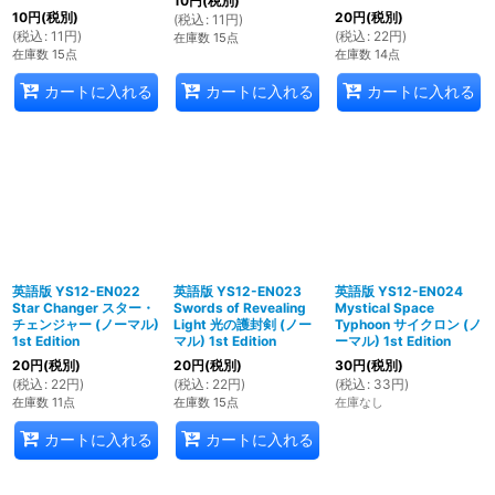
10
円
(税別)
10
円
(税別)
20
円
(税別)
(
税込
:
11
円
)
(
税込
:
11
円
)
(
税込
:
22
円
)
在庫数 15点
在庫数 15点
在庫数 14点
カートに入れる
カートに入れる
カートに入れる
英語版 YS12-EN022
英語版 YS12-EN023
英語版 YS12-EN024
Star Changer スター・
Swords of Revealing
Mystical Space
チェンジャー (ノーマル)
Light 光の護封剣 (ノー
Typhoon サイクロン (ノ
1st Edition
マル) 1st Edition
ーマル) 1st Edition
20
円
(税別)
20
円
(税別)
30
円
(税別)
(
税込
:
22
円
)
(
税込
:
22
円
)
(
税込
:
33
円
)
在庫数 11点
在庫数 15点
在庫なし
カートに入れる
カートに入れる