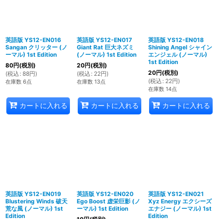
英語版 YS12-EN016
英語版 YS12-EN017
英語版 YS12-EN018
Sangan クリッター (ノ
Giant Rat 巨大ネズミ
Shining Angel シャイン
ーマル) 1st Edition
(ノーマル) 1st Edition
エンジェル (ノーマル)
1st Edition
80
円
(税別)
20
円
(税別)
20
円
(税別)
(
税込
:
88
円
)
(
税込
:
22
円
)
(
税込
:
22
円
)
在庫数 6点
在庫数 13点
在庫数 14点
カートに入れる
カートに入れる
カートに入れる
英語版 YS12-EN019
英語版 YS12-EN020
英語版 YS12-EN021
Blustering Winds 破天
Ego Boost 虚栄巨影 (ノ
Xyz Energy エクシーズ
荒な風 (ノーマル) 1st
ーマル) 1st Edition
エナジー (ノーマル) 1st
Edition
Edition