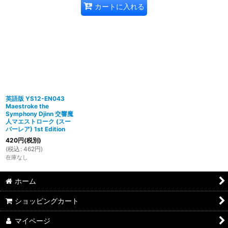
カートに入れる
英語版 YS12-EN043
Maestroke the
Symphony Djinn 交響魔
人マエストローク (スー
パーレア) 1st Edition
420
円
(税別)
(
税込
:
462
円
)
在庫なし
ホーム
ショッピングカート
マイページ