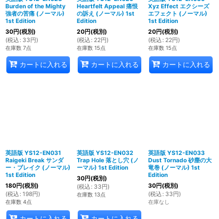
Burden of the Mighty
Heartfelt Appeal 痛恨
Xyz Effect エクシーズ
強者の苦痛 (ノーマル)
の訴え (ノーマル) 1st
エフェクト (ノーマル)
1st Edition
Edition
1st Edition
30
円
(税別)
20
円
(税別)
20
円
(税別)
(
税込
:
33
円
)
(
税込
:
22
円
)
(
税込
:
22
円
)
在庫数 7点
在庫数 15点
在庫数 15点
カートに入れる
カートに入れる
カートに入れる
英語版 YS12-EN031
英語版 YS12-EN032
英語版 YS12-EN033
Raigeki Break サンダ
Trap Hole 落とし穴 (ノ
Dust Tornado 砂塵の大
ー・ブレイク (ノーマル)
ーマル) 1st Edition
竜巻 (ノーマル) 1st
1st Edition
Edition
30
円
(税別)
180
円
(税別)
30
円
(税別)
(
税込
:
33
円
)
(
税込
:
198
円
)
(
税込
:
33
円
)
在庫数 13点
在庫数 4点
在庫なし
カートに入れる
カートに入れる