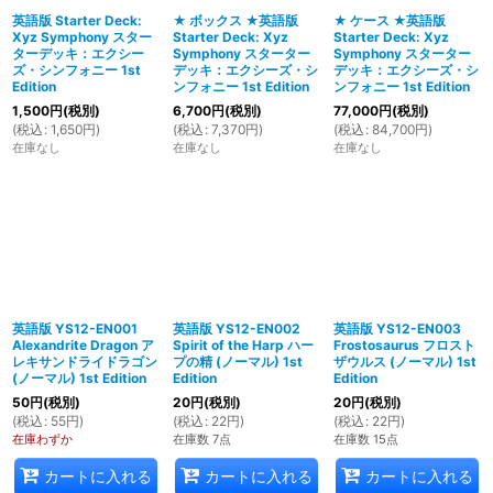
英語版 Starter Deck:
★ ボックス ★英語版
★ ケース ★英語版
Xyz Symphony スター
Starter Deck: Xyz
Starter Deck: Xyz
絞り込む
ターデッキ：エクシー
Symphony スターター
Symphony スターター
ズ・シンフォニー 1st
デッキ：エクシーズ・シ
デッキ：エクシーズ・シ
Edition
ンフォニー 1st Edition
ンフォニー 1st Edition
1,500
円
(税別)
6,700
円
(税別)
77,000
円
(税別)
(
税込
:
1,650
円
)
(
税込
:
7,370
円
)
(
税込
:
84,700
円
)
在庫なし
在庫なし
在庫なし
英語版 YS12-EN001
英語版 YS12-EN002
英語版 YS12-EN003
Alexandrite Dragon ア
Spirit of the Harp ハー
Frostosaurus フロスト
レキサンドライドラゴン
プの精 (ノーマル) 1st
ザウルス (ノーマル) 1st
(ノーマル) 1st Edition
Edition
Edition
50
円
(税別)
20
円
(税別)
20
円
(税別)
(
税込
:
55
円
)
(
税込
:
22
円
)
(
税込
:
22
円
)
在庫わずか
在庫数 7点
在庫数 15点
カートに入れる
カートに入れる
カートに入れる