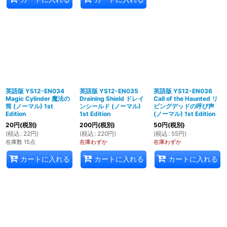
英語版 YS12-EN034
英語版 YS12-EN035
英語版 YS12-EN036
Magic Cylinder 魔法の
Draining Shield ドレイ
Call of the Haunted リ
筒 (ノーマル) 1st
ンシールド (ノーマル)
ビングデッドの呼び声
Edition
1st Edition
(ノーマル) 1st Edition
20
円
(税別)
200
円
(税別)
50
円
(税別)
(
税込
:
22
円
)
(
税込
:
220
円
)
(
税込
:
55
円
)
在庫数 15点
在庫わずか
在庫わずか
カートに入れる
カートに入れる
カートに入れる