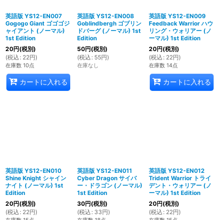
英語版 YS12-EN007
英語版 YS12-EN008
英語版 YS12-EN009
Gogogo Giant ゴゴゴジ
Goblindbergh ゴブリン
Feedback Warrior ハウ
ャイアント (ノーマル)
ドバーグ (ノーマル) 1st
リング・ウォリアー (ノ
1st Edition
Edition
ーマル) 1st Edition
20
円
(税別)
50
円
(税別)
20
円
(税別)
(
税込
:
22
円
)
(
税込
:
55
円
)
(
税込
:
22
円
)
在庫数 10点
在庫なし
在庫数 14点
カートに入れる
カートに入れる
英語版 YS12-EN010
英語版 YS12-EN011
英語版 YS12-EN012
Shine Knight シャイン
Cyber Dragon サイバ
Trident Warrior トライ
ナイト (ノーマル) 1st
ー・ドラゴン (ノーマル)
デント・ウォリアー (ノ
Edition
1st Edition
ーマル) 1st Edition
20
円
(税別)
30
円
(税別)
20
円
(税別)
(
税込
:
22
円
)
(
税込
:
33
円
)
(
税込
:
22
円
)
在庫数 15点
在庫数 18点
在庫数 15点