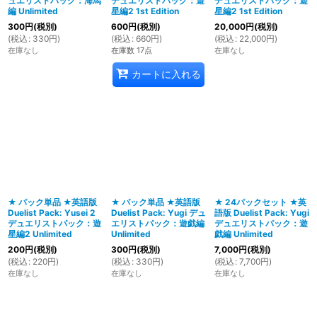
ュエリストパック：海馬
デュエリストパック：遊
デュエリストパック：遊
編 Unlimited
星編2 1st Edition
星編2 1st Edition
300
円
(税別)
600
円
(税別)
20,000
円
(税別)
(
税込
:
330
円
)
(
税込
:
660
円
)
(
税込
:
22,000
円
)
在庫なし
在庫数 17点
在庫なし
カートに入れる
★ パック単品 ★英語版
★ パック単品 ★英語版
★ 24パックセット ★英
Duelist Pack: Yusei 2
Duelist Pack: Yugi デュ
語版 Duelist Pack: Yugi
デュエリストパック：遊
エリストパック：遊戯編
デュエリストパック：遊
星編2 Unlimited
Unlimited
戯編 Unlimited
200
円
(税別)
300
円
(税別)
7,000
円
(税別)
(
税込
:
220
円
)
(
税込
:
330
円
)
(
税込
:
7,700
円
)
在庫なし
在庫なし
在庫なし