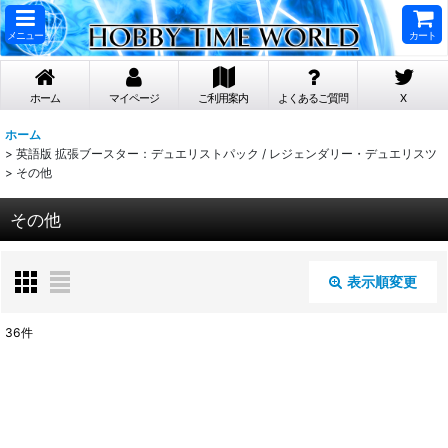
メニュー
カート
ホーム
マイページ
ご利用案内
よくあるご質問
X
ホーム
>
英語版 拡張ブースター：デュエリストパック / レジェンダリー・デュエリスツ
>
その他
その他
表示順変更
閉じる
36
件
表示数
:
在庫あり