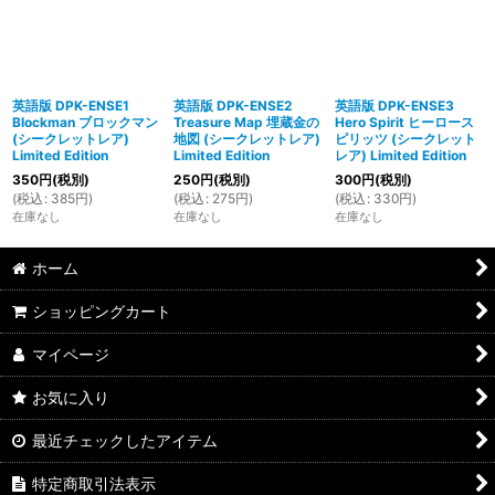
英語版 DPK-ENSE1
英語版 DPK-ENSE2
英語版 DPK-ENSE3
Blockman ブロックマン
Treasure Map 埋蔵金の
Hero Spirit ヒーロース
(シークレットレア)
地図 (シークレットレア)
ピリッツ (シークレット
Limited Edition
Limited Edition
レア) Limited Edition
350
円
(税別)
250
円
(税別)
300
円
(税別)
(
税込
:
385
円
)
(
税込
:
275
円
)
(
税込
:
330
円
)
在庫なし
在庫なし
在庫なし
ホーム
ショッピングカート
マイページ
お気に入り
最近チェックしたアイテム
特定商取引法表示