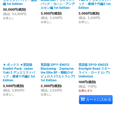
編 1st Edition
パック：ヨハン・アンデ
ック：遊城十代編3 1st
ルセン編 1st Edition
Edition
30,000
円
(税別)
3,000
円
(税別)
3,000
円
(税別)
(
税込
:
33,000
円
)
(
税込
:
3,300
円
)
(
税込
:
3,300
円
)
在庫なし
在庫なし
在庫なし
★ ボックス ★英語版
英語版 DP11-EN012
英語版 DP10-EN025
Duelist Pack: Jaden
Blackwing - Zephyros
Starlight Road スター
Yuki 2 デュエリストパ
the Elite BF－精鋭のゼ
ライト・ロード (レア)
ック：遊城十代編2 1st
ピュロス (ウルトラレア)
Unlimited
Edition
1st Edition
100
円
(税別)
3,500
円
(税別)
2,300
円
(税別)
(
税込
:
110
円
)
(
税込
:
3,850
円
)
(
税込
:
2,530
円
)
在庫わずか
在庫なし
在庫なし
カートに入れる