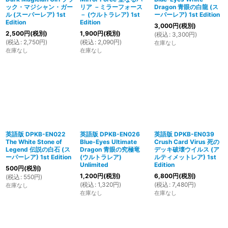
ック・マジシャン・ガー
リア －ミラーフォース
Dragon 青眼の白龍 (ス
ル (スーパーレア) 1st
－ (ウルトラレア) 1st
ーパーレア) 1st Edition
Edition
Edition
3,000
円
(税別)
2,500
円
(税別)
1,900
円
(税別)
(
税込
:
3,300
円
)
(
税込
:
2,750
円
)
(
税込
:
2,090
円
)
在庫なし
在庫なし
在庫なし
英語版 DPKB-EN022
英語版 DPKB-EN026
英語版 DPKB-EN039
The White Stone of
Blue-Eyes Ultimate
Crush Card Virus 死の
Legend 伝説の白石 (ス
Dragon 青眼の究極竜
デッキ破壊ウイルス (ア
ーパーレア) 1st Edition
(ウルトラレア)
ルティメットレア) 1st
Unlimited
Edition
500
円
(税別)
1,200
円
(税別)
6,800
円
(税別)
(
税込
:
550
円
)
(
税込
:
1,320
円
)
(
税込
:
7,480
円
)
在庫なし
在庫なし
在庫なし