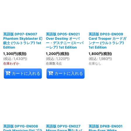
英語版 DP07-EN007
英語版 DP05-EN021
英語版 DP03-EN009
Phantom Skyblaster 幻
Over Destiny オーバ
Card Trooper カードガ
銃士 (ウルトラレア) 1st
ー・デステニー (スーパ
ンナー (ウルトラレア)
Edition
ーレア) 1st Edition
1st Edition
1,300
円
(税別)
1,200
円
(税別)
1,800
円
(税別)
(
税込
:
1,430
円
)
(
税込
:
1,320
円
)
(
税込
:
1,980
円
)
在庫わずか
在庫数 6点
在庫なし
カートに入れる
カートに入れる
英語版 DPYG-EN008
英語版 DPYG-EN027
英語版 DPKB-EN001
Dark Magician Girl ブラ
Mirror Force 聖なるバ
Blue-Eyes White