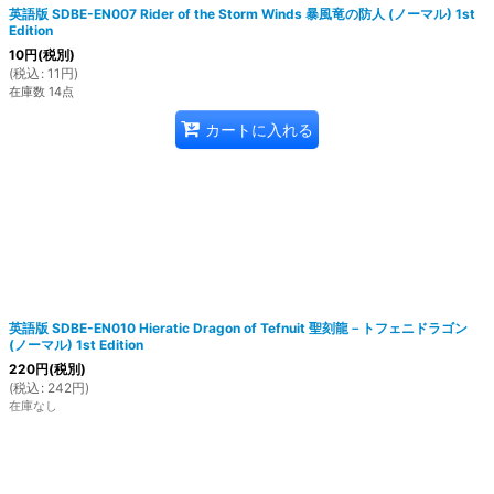
英語版 SDBE-EN007 Rider of the Storm Winds 暴風竜の防人 (ノーマル) 1st
Edition
10
円
(税別)
(
税込
:
11
円
)
在庫数 14点
カートに入れる
英語版 SDBE-EN010 Hieratic Dragon of Tefnuit 聖刻龍－トフェニドラゴン
(ノーマル) 1st Edition
220
円
(税別)
(
税込
:
242
円
)
在庫なし