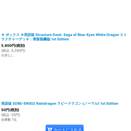
★ ボックス ★英語版 Structure Deck: Saga of Blue-Eyes White Dragon スト
ラクチャーデッキ：青眼龍轟臨 1st Edition
5,800
円
(税別)
(
税込
:
6,380
円
)
在庫なし
英語版 SDBE-EN002 Rabidragon ラビードラゴン (ノーマル) 1st Edition
50
円
(税別)
(
税込
:
55
円
)
在庫数 7点
カートに入れる