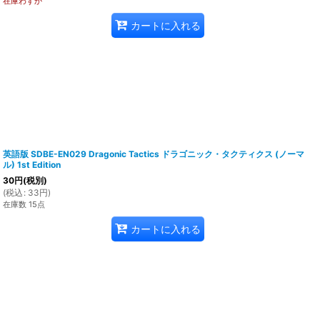
在庫わずか
カートに入れる
英語版 SDBE-EN029 Dragonic Tactics ドラゴニック・タクティクス (ノーマ
ル) 1st Edition
30
円
(税別)
(
税込
:
33
円
)
在庫数 15点
カートに入れる