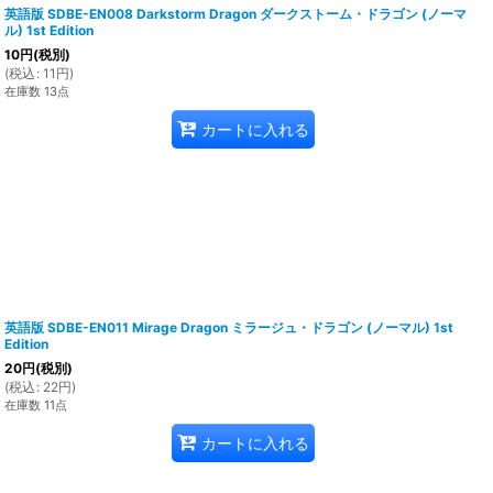
英語版 SDBE-EN008 Darkstorm Dragon ダークストーム・ドラゴン (ノーマ
ル) 1st Edition
10
円
(税別)
(
税込
:
11
円
)
在庫数 13点
カートに入れる
英語版 SDBE-EN011 Mirage Dragon ミラージュ・ドラゴン (ノーマル) 1st
Edition
20
円
(税別)
(
税込
:
22
円
)
在庫数 11点
カートに入れる