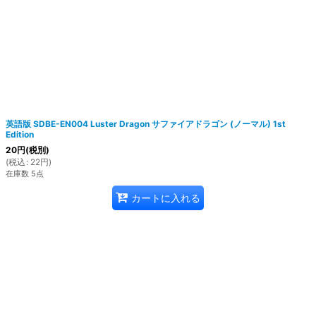
英語版 SDBE-EN004 Luster Dragon サファイアドラゴン (ノーマル) 1st
Edition
20
円
(税別)
(
税込
:
22
円
)
在庫数 5点
カートに入れる