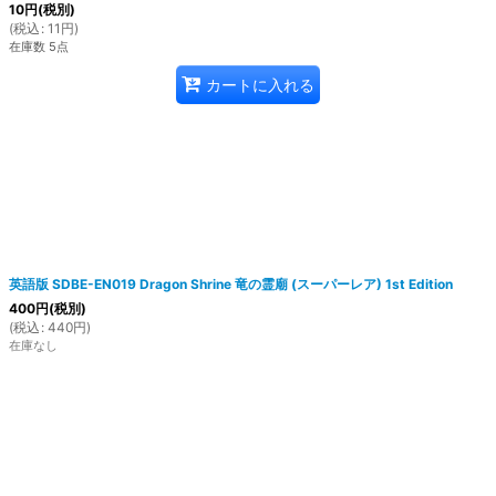
10
円
(税別)
(
税込
:
11
円
)
在庫数 5点
カートに入れる
英語版 SDBE-EN019 Dragon Shrine 竜の霊廟 (スーパーレア) 1st Edition
400
円
(税別)
(
税込
:
440
円
)
在庫なし