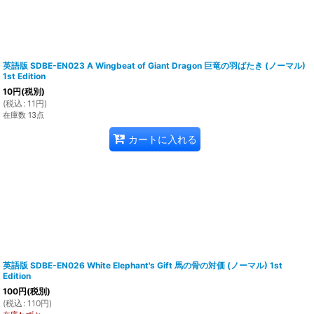
英語版 SDBE-EN023 A Wingbeat of Giant Dragon 巨竜の羽ばたき (ノーマル)
1st Edition
10
円
(税別)
(
税込
:
11
円
)
在庫数 13点
カートに入れる
英語版 SDBE-EN026 White Elephant's Gift 馬の骨の対価 (ノーマル) 1st
Edition
100
円
(税別)
(
税込
:
110
円
)