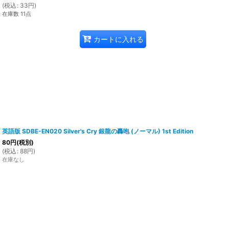
(
税込
:
33
円
)
在庫数 11点
カートに入れる
英語版 SDBE-EN020 Silver's Cry 銀龍の轟咆 (ノーマル) 1st Edition
80
円
(税別)
(
税込
:
88
円
)
在庫なし