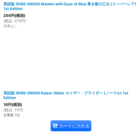
英語版 SDBE-EN006 Maiden with Eyes of Blue 青き眼の乙女 (スーパーレア)
1st Edition
250
円
(税別)
(
税込
:
275
円
)
在庫なし
英語版 SDBE-EN009 Kaiser Glider カイザー・グライダー (ノーマル) 1st
Edition
10
円
(税別)
(
税込
:
11
円
)
在庫数 7点
カートに入れる