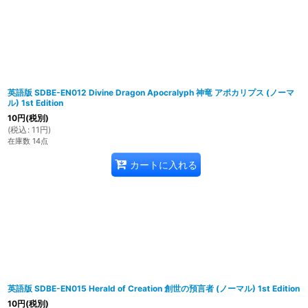
英語版 SDBE-EN012 Divine Dragon Apocralyph 神竜 アポカリプス (ノーマ
ル) 1st Edition
10
円
(税別)
(
税込
:
11
円
)
在庫数 14点
カートに入れる
英語版 SDBE-EN015 Herald of Creation 創世の預言者 (ノーマル) 1st Edition
10
円
(税別)