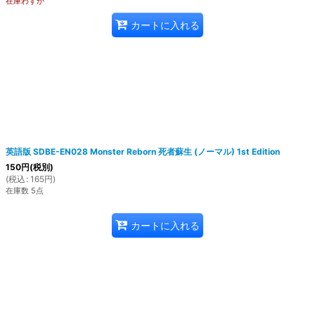
在庫わずか
カートに入れる
英語版 SDBE-EN028 Monster Reborn 死者蘇生 (ノーマル) 1st Edition
150
円
(税別)
(
税込
:
165
円
)
在庫数 5点
カートに入れる