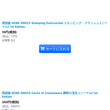
英語版 SDBE-EN022 Stamping Destruction スタンピング・クラッシュ (ノー
マル) 1st Edition
10
円
(税別)
(
税込
:
11
円
)
在庫数 9点
カートに入れる
英語版 SDBE-EN025 Cards of Consonance 調和の宝札 (ノーマル) 1st
Edition
350
円
(税別)
(
税込
:
385
円
)