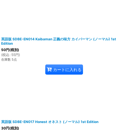
英語版 SDBE-EN014 Kaibaman 正義の味方 カイバーマン (ノーマル) 1st
Edition
50
円
(税別)
(
税込
:
55
円
)
在庫数 5点
カートに入れる
英語版 SDBE-EN017 Honest オネスト (ノーマル) 1st Edition
30
円
(税別)