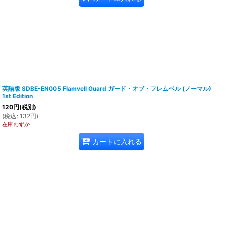
英語版 SDBE-EN005 Flamvell Guard ガード・オブ・フレムベル (ノーマル)
1st Edition
120
円
(税別)
(
税込
:
132
円
)
在庫わずか
カートに入れる