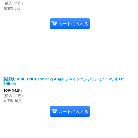
(
税込
:
11
円
)
在庫数 6点
カートに入れる
英語版 SDBE-EN018 Shining Angel シャインエンジェル (ノーマル) 1st
Edition
10
円
(税別)
(
税込
:
11
円
)
在庫数 10点
カートに入れる