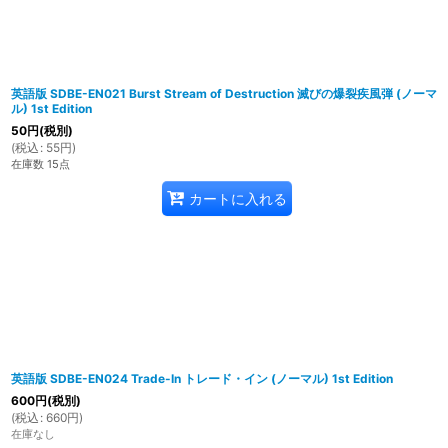
英語版 SDBE-EN021 Burst Stream of Destruction 滅びの爆裂疾風弾 (ノーマ
ル) 1st Edition
50
円
(税別)
(
税込
:
55
円
)
在庫数 15点
カートに入れる
英語版 SDBE-EN024 Trade-In トレード・イン (ノーマル) 1st Edition
600
円
(税別)
(
税込
:
660
円
)
在庫なし