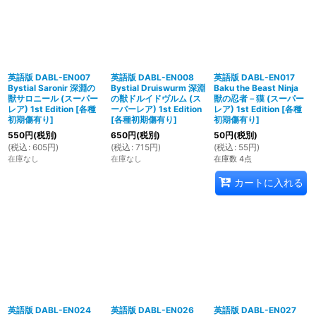
英語版 DABL-EN007
英語版 DABL-EN008
英語版 DABL-EN017
Bystial Saronir 深淵の
Bystial Druiswurm 深淵
Baku the Beast Ninja
獣サロニール (スーパー
の獣ドルイドヴルム (ス
獣の忍者－獏 (スーパー
レア) 1st Edition
[
各種
ーパーレア) 1st Edition
レア) 1st Edition
[
各種
初期傷有り
]
[
各種初期傷有り
]
初期傷有り
]
550
円
(税別)
650
円
(税別)
50
円
(税別)
(
税込
:
605
円
)
(
税込
:
715
円
)
(
税込
:
55
円
)
在庫なし
在庫なし
在庫数 4点
カートに入れる
英語版 DABL-EN024
英語版 DABL-EN026
英語版 DABL-EN027