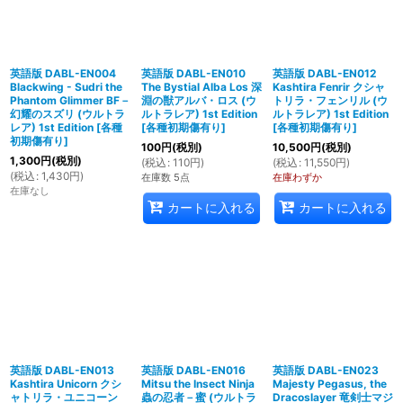
英語版 DABL-EN004
英語版 DABL-EN010
英語版 DABL-EN012
Blackwing - Sudri the
The Bystial Alba Los 深
Kashtira Fenrir クシャ
Phantom Glimmer BF－
淵の獣アルバ・ロス (ウ
トリラ・フェンリル (ウ
幻耀のスズリ (ウルトラ
ルトラレア) 1st Edition
ルトラレア) 1st Edition
レア) 1st Edition
[
各種
[
各種初期傷有り
]
[
各種初期傷有り
]
初期傷有り
]
100
円
(税別)
10,500
円
(税別)
1,300
円
(税別)
(
税込
:
110
円
)
(
税込
:
11,550
円
)
(
税込
:
1,430
円
)
在庫数 5点
在庫わずか
在庫なし
カートに入れる
カートに入れる
英語版 DABL-EN013
英語版 DABL-EN016
英語版 DABL-EN023
Kashtira Unicorn クシ
Mitsu the Insect Ninja
Majesty Pegasus, the
ャトリラ・ユニコーン
蟲の忍者－蜜 (ウルトラ
Dracoslayer 竜剣士マジ