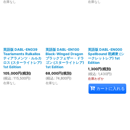
在庫なし
在庫なし
英語版 DABL-EN039
英語版 DABL-EN100
英語版 DABL-EN000
Tearlaments Rulkallos
Black-Winged Dragon
Spellbound 呪縛衆 (シ
ティアラメンツ・ルルカ
ブラックフェザー・ドラ
ークレットレア) 1st
ロス (スターライトレア)
ゴン (スターライトレア)
Edition
1st Edition
1st Edition
1,300
円
(税別)
105,000
円
(税別)
68,000
円
(税別)
(
税込
:
1,430
円
)
(
税込
:
115,500
円
)
(
税込
:
74,800
円
)
在庫わずか
在庫なし
在庫なし
カートに入れる