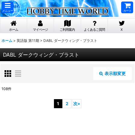
メニュー
カート
ホーム
マイページ
ご利用案内
よくあるご質問
X
ホーム
>
英語版 第11期
>
DABL ダークウィング・ブラスト
DABL ダークウィング・ブラスト
表示順変更
閉じる
108
件
表示数
:
1
2
次
»
在庫あり
並び順
: