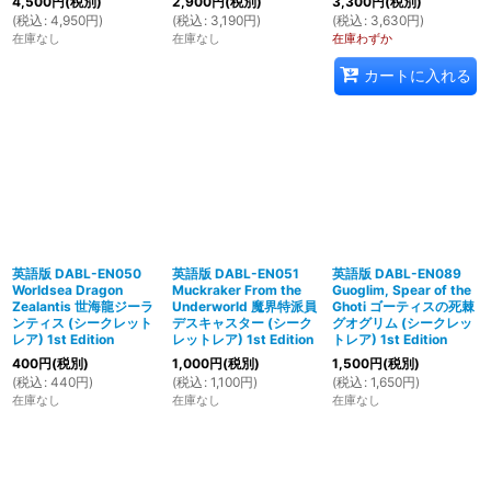
4,500
円
(税別)
2,900
円
(税別)
3,300
円
(税別)
(
税込
:
4,950
円
)
(
税込
:
3,190
円
)
(
税込
:
3,630
円
)
在庫なし
在庫なし
在庫わずか
カートに入れる
英語版 DABL-EN050
英語版 DABL-EN051
英語版 DABL-EN089
Worldsea Dragon
Muckraker From the
Guoglim, Spear of the
Zealantis 世海龍ジーラ
Underworld 魔界特派員
Ghoti ゴーティスの死棘
ンティス (シークレット
デスキャスター (シーク
グオグリム (シークレッ
レア) 1st Edition
レットレア) 1st Edition
トレア) 1st Edition
400
円
(税別)
1,000
円
(税別)
1,500
円
(税別)
(
税込
:
440
円
)
(
税込
:
1,100
円
)
(
税込
:
1,650
円
)
在庫なし
在庫なし
在庫なし