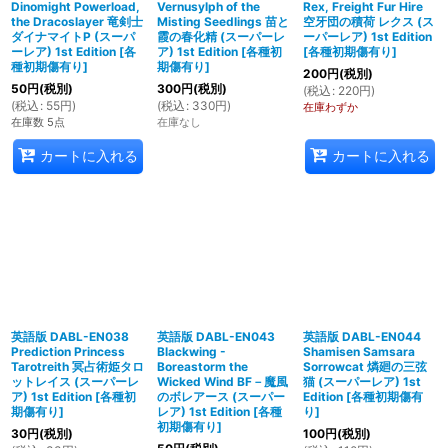
Dinomight Powerload,
Vernusylph of the
Rex, Freight Fur Hire
the Dracoslayer 竜剣士
Misting Seedlings 苗と
空牙団の積荷 レクス (ス
ダイナマイトP (スーパ
霞の春化精 (スーパーレ
ーパーレア) 1st Edition
ーレア) 1st Edition
[
各
ア) 1st Edition
[
各種初
[
各種初期傷有り
]
種初期傷有り
]
期傷有り
]
200
円
(税別)
50
円
(税別)
300
円
(税別)
(
税込
:
220
円
)
(
税込
:
55
円
)
(
税込
:
330
円
)
在庫わずか
在庫数 5点
在庫なし
カートに入れる
カートに入れる
英語版 DABL-EN038
英語版 DABL-EN043
英語版 DABL-EN044
Prediction Princess
Blackwing -
Shamisen Samsara
Tarotreith 冥占術姫タロ
Boreastorm the
Sorrowcat 燐廻の三弦
ットレイス (スーパーレ
Wicked Wind BF－魔風
猫 (スーパーレア) 1st
ア) 1st Edition
[
各種初
のボレアース (スーパー
Edition
[
各種初期傷有
期傷有り
]
レア) 1st Edition
[
各種
り
]
初期傷有り
]
30
円
(税別)
100
円
(税別)