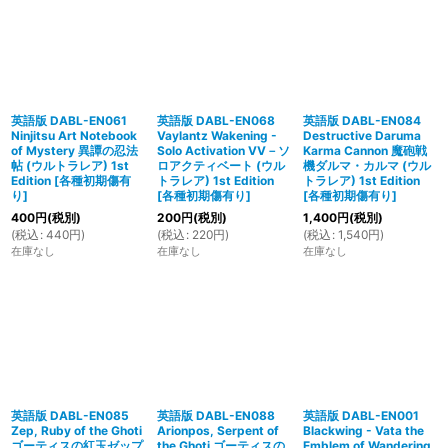
英語版 DABL-EN061
英語版 DABL-EN068
英語版 DABL-EN084
Ninjitsu Art Notebook
Vaylantz Wakening -
Destructive Daruma
of Mystery 異譚の忍法
Solo Activation VV－ソ
Karma Cannon 魔砲戦
帖 (ウルトラレア) 1st
ロアクティベート (ウル
機ダルマ・カルマ (ウル
Edition
[
各種初期傷有
トラレア) 1st Edition
トラレア) 1st Edition
り
]
[
各種初期傷有り
]
[
各種初期傷有り
]
400
円
(税別)
200
円
(税別)
1,400
円
(税別)
(
税込
:
440
円
)
(
税込
:
220
円
)
(
税込
:
1,540
円
)
在庫なし
在庫なし
在庫なし
英語版 DABL-EN085
英語版 DABL-EN088
英語版 DABL-EN001
Zep, Ruby of the Ghoti
Arionpos, Serpent of
Blackwing - Vata the
ゴーティスの紅玉ゼップ
the Ghoti ゴーティスの
Emblem of Wandering