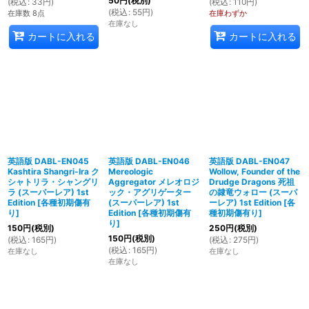
50
円
(税別)
(
税込
:
33
円
)
(
税込
:
110
円
)
(
税込
:
55
円
)
在庫数 8点
在庫わずか
在庫なし
カートに入れる
カートに入れる
英語版 DABL-EN045
英語版 DABL-EN046
英語版 DABL-EN047
Kashtira Shangri-Ira ク
Mereologic
Wollow, Founder of the
シャトリラ・シャングリ
Aggregator メレオロジ
Drudge Dragons 死祖
ラ (スーパーレア) 1st
ック・アグリゲーター
の隷竜ウォロー (スーパ
Edition
[
各種初期傷有
(スーパーレア) 1st
ーレア) 1st Edition
[
各
り
]
Edition
[
各種初期傷有
種初期傷有り
]
り
]
150
円
(税別)
250
円
(税別)
150
円
(税別)
(
税込
:
165
円
)
(
税込
:
275
円
)
(
税込
:
165
円
)
在庫なし
在庫なし
在庫なし