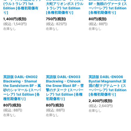
(ウルトラレア) 1st
大蛇アリオンポス (ウル
BF－無頼のヴァータ (ス
Edition
[
各種初期傷有
トラレア) 1st Edition
ーパーレア) 1st Edition
り
]
[
各種初期傷有り
]
[
各種初期傷有り
]
1,400
円
(税別)
750
円
(税別)
80
円
(税別)
(
税込
:
1,540
円
)
(
税込
:
825
円
)
(
税込
:
88
円
)
在庫なし
在庫なし
在庫なし
英語版 DABL-EN002
英語版 DABL-EN003
英語版 DABL-EN006
Blackwing - Shamal
Blackwing - Chinook
Bystial Magnamhut 深
the Sandstorm BF－嵐
the Snow Blast BF－雪
淵の獣マグナムート (ス
砂のシャマール (スーパ
撃のチヌーク (スーパー
ーパーレア) 1st Edition
ーレア) 1st Edition
[
各
レア) 1st Edition
[
各種
[
各種初期傷有り
]
種初期傷有り
]
初期傷有り
]
2,400
円
(税別)
80
円
(税別)
80
円
(税別)
(
税込
:
2,640
円
)
(
税込
:
88
円
)
(
税込
:
88
円
)
在庫なし
在庫なし
在庫なし