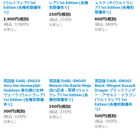
(ウルトラレア) 1st
レア) 1st Edition
[
各種
ェスティP (ウルトラレ
Edition
[
各種初期傷有
初期傷有り
]
ア) 1st Edition
[
各種初
り
]
期傷有り
]
250
円
(税別)
2,900
円
(税別)
600
円
(税別)
(
税込
:
275
円
)
(
税込
:
3,190
円
)
(
税込
:
660
円
)
在庫なし
在庫なし
在庫なし
英語版 DABL-EN025
英語版 DABL-EN040
英語版 DABL-EN042
Vera the Vernusylph
Meizen the Battle Ninja
Black-Winged Assault
Goddess 春化精の女神
戎の忍者－冥禪 (ウルト
Dragon ブラックフェザ
ヴェーラ (ウルトラレア)
ラレア) 1st Edition
[
各
ー・アサルト・ドラゴン
1st Edition
[
各種初期傷
種初期傷有り
]
(ウルトラレア) 1st
有り
]
Edition
[
各種初期傷有
250
円
(税別)
り
]
300
円
(税別)
(
税込
:
275
円
)
500
円
(税別)
(
税込
:
330
円
)
在庫なし
(
税込
:
550
円
)
在庫なし
在庫なし