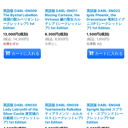
英語版 DABL-EN009
英語版 DABL-EN011
英語版 DABL-EN022
The Bystial Lubellion
Blazing Cartesia, the
Ignis Phoenix, the
深淵の獣ルベリオン (シ
Virtuous 赫の聖女カル
Dracoslayer 竜剣士イグ
ークレットレア) 1st
テシア (シークレットレ
ニスP (シークレットレ
Edition
ア) 1st Edition
ア) 1st Edition
13,000
円
(税別)
6,300
円
(税別)
1,500
円
(税別)
(
税込
:
14,300
円
)
(
税込
:
6,930
円
)
(
税込
:
1,650
円
)
在庫わずか
在庫なし
在庫数 4点
カートに入れる
カートに入れる
英語版 DABL-EN030
英語版 DABL-EN039
英語版 DABL-EN048
Lady Labrynth of the
Tearlaments Rulkallos
Spright Sprind スプラ
Silver Castle 迷宮城の
ティアラメンツ・ルルカ
イト・スプリンド (シー
白銀姫 (シークレットレ
ロス (シークレットレア)
クレットレア) 1st
ア) 1st Edition
1st Edition
Edition