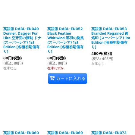
英語版 DABL-EN049
英語版 DABL-EN052
英語版 DABL-EN053
Donner, Dagger Fur
Black Feather
Branded Regained 復
Hire 空牙団の懐剣 ドナ
Whirlwind 黒羽の旋風
烙印 (スーパーレア) 1st
(スーパーレア) 1st
(スーパーレア) 1st
Edition
[
各種初期傷有
Edition
[
各種初期傷有
Edition
[
各種初期傷有
り
]
り
]
り
]
450
円
(税別)
80
円
(税別)
80
円
(税別)
(
税込
:
495
円
)
(
税込
:
88
円
)
(
税込
:
88
円
)
在庫なし
在庫なし
在庫わずか
カートに入れる
英語版 DABL-EN060
英語版 DABL-EN069
英語版 DABL-EN073