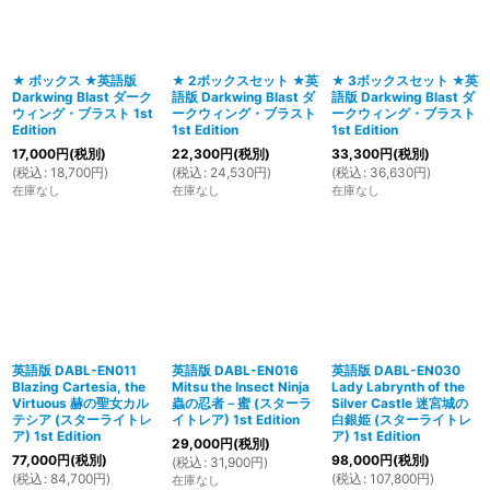
絞り込む
★ ボックス ★英語版
★ 2ボックスセット ★英
★ 3ボックスセット ★英
Darkwing Blast ダーク
語版 Darkwing Blast ダ
語版 Darkwing Blast ダ
ウィング・ブラスト 1st
ークウィング・ブラスト
ークウィング・ブラスト
Edition
1st Edition
1st Edition
17,000
円
(税別)
22,300
円
(税別)
33,300
円
(税別)
(
税込
:
18,700
円
)
(
税込
:
24,530
円
)
(
税込
:
36,630
円
)
在庫なし
在庫なし
在庫なし
英語版 DABL-EN011
英語版 DABL-EN016
英語版 DABL-EN030
Blazing Cartesia, the
Mitsu the Insect Ninja
Lady Labrynth of the
Virtuous 赫の聖女カル
蟲の忍者－蜜 (スターラ
Silver Castle 迷宮城の
テシア (スターライトレ
イトレア) 1st Edition
白銀姫 (スターライトレ
ア) 1st Edition
ア) 1st Edition
29,000
円
(税別)
77,000
円
(税別)
98,000
円
(税別)
(
税込
:
31,900
円
)
(
税込
:
84,700
円
)
(
税込
:
107,800
円
)
在庫なし