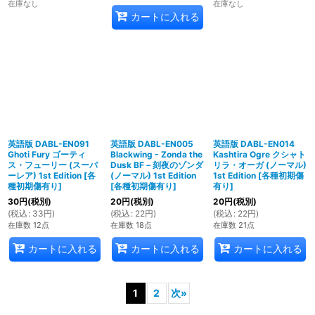
在庫なし
在庫なし
カートに入れる
英語版 DABL-EN091
英語版 DABL-EN005
英語版 DABL-EN014
Ghoti Fury ゴーティ
Blackwing - Zonda the
Kashtira Ogre クシャト
ス・フューリー (スーパ
Dusk BF－刻夜のゾンダ
リラ・オーガ (ノーマル)
ーレア) 1st Edition
[
各
(ノーマル) 1st Edition
1st Edition
[
各種初期傷
種初期傷有り
]
[
各種初期傷有り
]
有り
]
30
円
(税別)
20
円
(税別)
20
円
(税別)
(
税込
:
33
円
)
(
税込
:
22
円
)
(
税込
:
22
円
)
在庫数 12点
在庫数 18点
在庫数 21点
カートに入れる
カートに入れる
カートに入れる
1
2
次
»