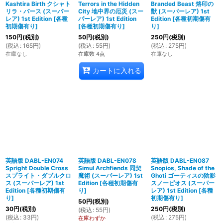
Kashtira Birth クシャト
Terrors in the Hidden
Branded Beast 烙印の
リラ・バース (スーパー
City 地中界の厄災 (スー
獣 (スーパーレア) 1st
レア) 1st Edition
[
各種
パーレア) 1st Edition
Edition
[
各種初期傷有
初期傷有り
]
[
各種初期傷有り
]
り
]
150
円
(税別)
50
円
(税別)
250
円
(税別)
(
税込
:
165
円
)
(
税込
:
55
円
)
(
税込
:
275
円
)
在庫なし
在庫数 4点
在庫なし
カートに入れる
英語版 DABL-EN074
英語版 DABL-EN078
英語版 DABL-EN087
Spright Double Cross
Simul Archfiends 同契
Snopios, Shade of the
スプライト・ダブルクロ
魔術 (スーパーレア) 1st
Ghoti ゴーティスの陰影
ス (スーパーレア) 1st
Edition
[
各種初期傷有
スノーピオス (スーパー
Edition
[
各種初期傷有
り
]
レア) 1st Edition
[
各種
り
]
初期傷有り
]
50
円
(税別)
30
円
(税別)
250
円
(税別)
(
税込
:
55
円
)
(
税込
:
33
円
)
(
税込
:
275
円
)
在庫わずか