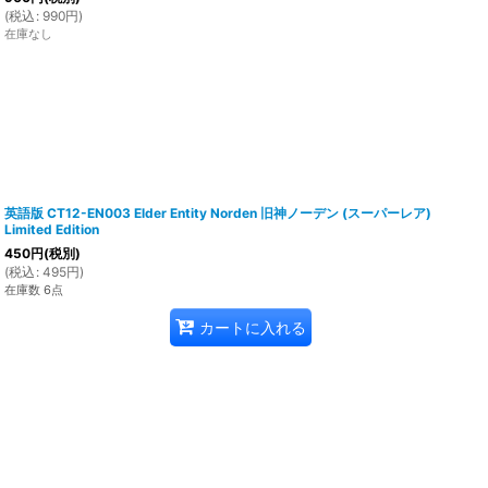
(
税込
:
990
円
)
在庫なし
英語版 CT12-EN003 Elder Entity Norden 旧神ノーデン (スーパーレア)
Limited Edition
450
円
(税別)
(
税込
:
495
円
)
在庫数 6点
カートに入れる