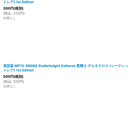
トレア) 1st Edition
300
円
(税別)
(
税込
:
330
円
)
在庫なし
英語版 MP15-EN098 Stellarknight Delteros 星輝士 デルタテロス (シークレッ
トレア) 1st Edition
500
円
(税別)
(
税込
:
550
円
)
在庫なし