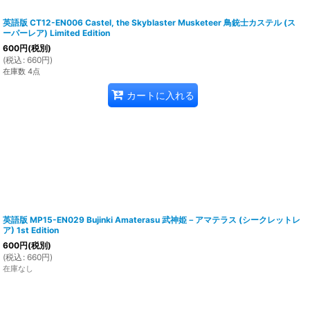
英語版 CT12-EN006 Castel, the Skyblaster Musketeer 鳥銃士カステル (ス
ーパーレア) Limited Edition
600
円
(税別)
(
税込
:
660
円
)
在庫数 4点
カートに入れる
英語版 MP15-EN029 Bujinki Amaterasu 武神姫－アマテラス (シークレットレ
ア) 1st Edition
600
円
(税別)
(
税込
:
660
円
)
在庫なし