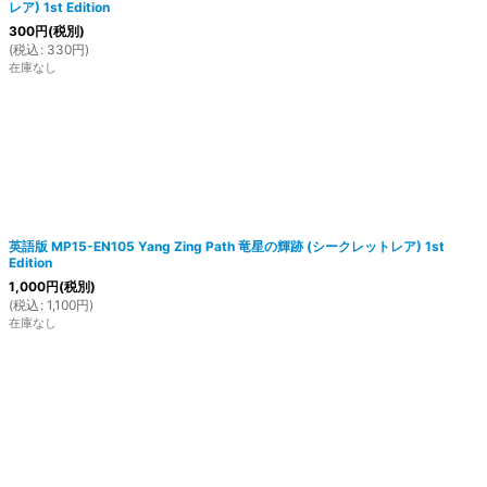
レア) 1st Edition
300
円
(税別)
(
税込
:
330
円
)
在庫なし
英語版 MP15-EN105 Yang Zing Path 竜星の輝跡 (シークレットレア) 1st
Edition
1,000
円
(税別)
(
税込
:
1,100
円
)
在庫なし