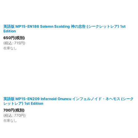
英語版 MP15-EN186 Solemn Scolding 神の忠告 (シークレットレア) 1st
Edition
650
円
(税別)
(
税込
:
715
円
)
在庫なし
英語版 MP15-EN209 Infernoid Onuncu インフェルノイド・ネヘモス (シーク
レットレア) 1st Edition
700
円
(税別)
(
税込
:
770
円
)
在庫なし