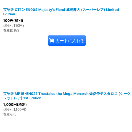
英語版 CT12-EN004 Majesty's Fiend 威光魔人 (スーパーレア) Limited
Edition
100
円
(税別)
(
税込
:
110
円
)
在庫数 8点
カートに入れる
英語版 MP15-EN021 Thestalos the Mega Monarch 爆炎帝テスタロス (シーク
レットレア) 1st Edition
1,000
円
(税別)
(
税込
:
1,100
円
)
在庫なし