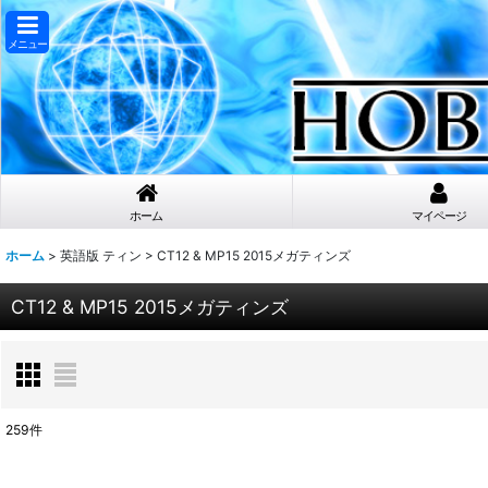
メニュー
ホーム
マイページ
ホーム
>
英語版 ティン
>
CT12 & MP15 2015メガティンズ
CT12 & MP15 2015メガティンズ
259
件
表示数
: