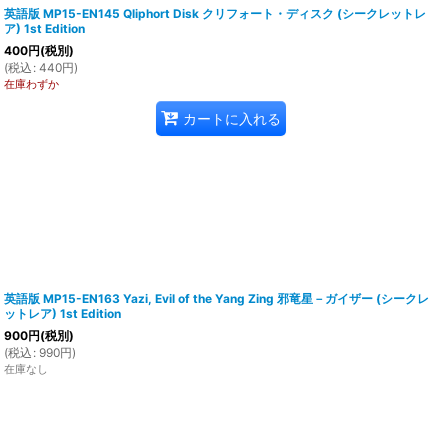
英語版 MP15-EN145 Qliphort Disk クリフォート・ディスク (シークレットレ
ア) 1st Edition
400
円
(税別)
(
税込
:
440
円
)
在庫わずか
カートに入れる
英語版 MP15-EN163 Yazi, Evil of the Yang Zing 邪竜星－ガイザー (シークレ
ットレア) 1st Edition
900
円
(税別)
(
税込
:
990
円
)
在庫なし