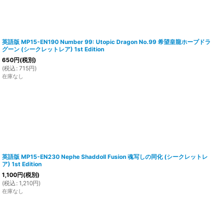
英語版 MP15-EN190 Number 99: Utopic Dragon No.99 希望皇龍ホープドラ
グーン (シークレットレア) 1st Edition
650
円
(税別)
(
税込
:
715
円
)
在庫なし
英語版 MP15-EN230 Nephe Shaddoll Fusion 魂写しの同化 (シークレットレ
ア) 1st Edition
1,100
円
(税別)
(
税込
:
1,210
円
)
在庫なし