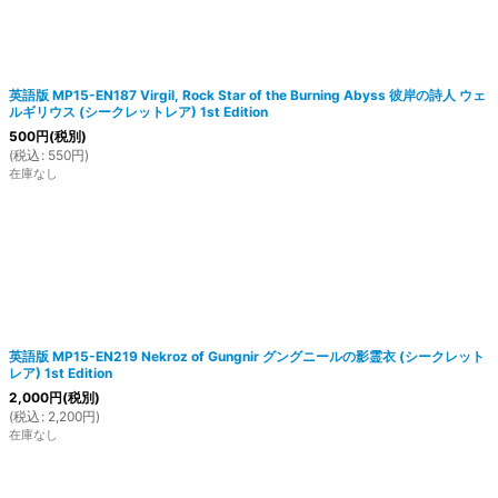
英語版 MP15-EN187 Virgil, Rock Star of the Burning Abyss 彼岸の詩人 ウェ
ルギリウス (シークレットレア) 1st Edition
500
円
(税別)
(
税込
:
550
円
)
在庫なし
英語版 MP15-EN219 Nekroz of Gungnir グングニールの影霊衣 (シークレット
レア) 1st Edition
2,000
円
(税別)
(
税込
:
2,200
円
)
在庫なし