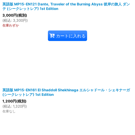
英語版 MP15-EN121 Dante, Traveler of the Burning Abyss 彼岸の旅人 ダン
テ (シークレットレア) 1st Edition
3,000
円
(税別)
(
税込
:
3,300
円
)
在庫わずか
カートに入れる
英語版 MP15-EN161 El Shaddoll Shekhinaga エルシャドール・シェキナーガ
(シークレットレア) 1st Edition
1,200
円
(税別)
(
税込
:
1,320
円
)
在庫なし