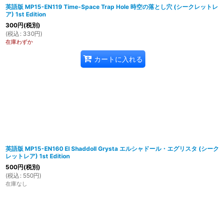
英語版 MP15-EN119 Time-Space Trap Hole 時空の落とし穴 (シークレットレ
ア) 1st Edition
300
円
(税別)
(
税込
:
330
円
)
在庫わずか
カートに入れる
英語版 MP15-EN160 El Shaddoll Grysta エルシャドール・エグリスタ (シーク
レットレア) 1st Edition
500
円
(税別)
(
税込
:
550
円
)
在庫なし