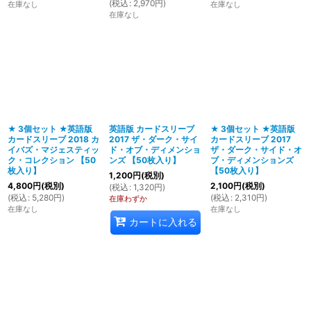
(
税込
:
2,970
円
)
在庫なし
在庫なし
在庫なし
★ 3個セット ★英語版
英語版 カードスリーブ
★ 3個セット ★英語版
カードスリーブ 2018 カ
2017 ザ・ダーク・サイ
カードスリーブ 2017
イバズ・マジェスティッ
ド・オブ・ディメンショ
ザ・ダーク・サイド・オ
ク・コレクション 【50
ンズ 【50枚入り】
ブ・ディメンションズ
枚入り】
【50枚入り】
1,200
円
(税別)
4,800
円
(税別)
2,100
円
(税別)
(
税込
:
1,320
円
)
(
税込
:
5,280
円
)
(
税込
:
2,310
円
)
在庫わずか
在庫なし
在庫なし
カートに入れる