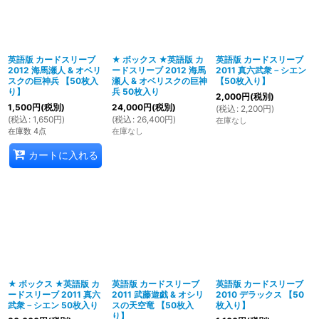
英語版 カードスリーブ
★ ボックス ★英語版 カ
英語版 カードスリーブ
2012 海馬瀬人 & オベリ
ードスリーブ 2012 海馬
2011 真六武衆－シエン
スクの巨神兵 【50枚入
瀬人 & オベリスクの巨神
【50枚入り】
り】
兵 50枚入り
2,000
円
(税別)
1,500
円
(税別)
24,000
円
(税別)
(
税込
:
2,200
円
)
(
税込
:
1,650
円
)
(
税込
:
26,400
円
)
在庫なし
在庫数 4点
在庫なし
カートに入れる
★ ボックス ★英語版 カ
英語版 カードスリーブ
英語版 カードスリーブ
ードスリーブ 2011 真六
2011 武藤遊戯 & オシリ
2010 デラックス 【50
武衆－シエン 50枚入り
スの天空竜 【50枚入
枚入り】
り】