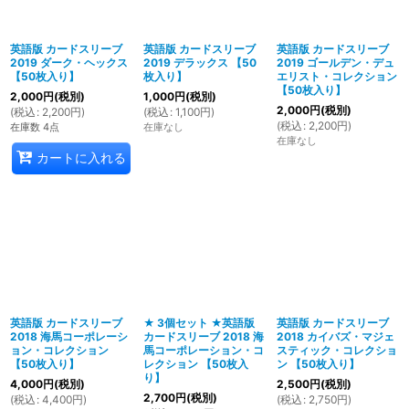
英語版 カードスリーブ
英語版 カードスリーブ
英語版 カードスリーブ
2019 ダーク・ヘックス
2019 デラックス 【50
2019 ゴールデン・デュ
【50枚入り】
枚入り】
エリスト・コレクション
【50枚入り】
2,000
円
(税別)
1,000
円
(税別)
2,000
円
(税別)
(
税込
:
2,200
円
)
(
税込
:
1,100
円
)
(
税込
:
2,200
円
)
在庫数 4点
在庫なし
在庫なし
カートに入れる
英語版 カードスリーブ
★ 3個セット ★英語版
英語版 カードスリーブ
2018 海馬コーポレーシ
カードスリーブ 2018 海
2018 カイバズ・マジェ
ョン・コレクション
馬コーポレーション・コ
スティック・コレクショ
【50枚入り】
レクション 【50枚入
ン 【50枚入り】
り】
4,000
円
(税別)
2,500
円
(税別)
2,700
円
(税別)
(
税込
:
4,400
円
)
(
税込
:
2,750
円
)