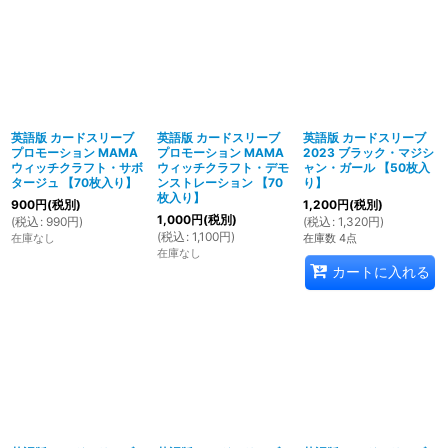
英語版 カードスリーブ
英語版 カードスリーブ
英語版 カードスリーブ
プロモーション MAMA
プロモーション MAMA
2023 ブラック・マジシ
ウィッチクラフト・サボ
ウィッチクラフト・デモ
ャン・ガール 【50枚入
タージュ 【70枚入り】
ンストレーション 【70
り】
枚入り】
900
円
(税別)
1,200
円
(税別)
1,000
円
(税別)
(
税込
:
990
円
)
(
税込
:
1,320
円
)
(
税込
:
1,100
円
)
在庫なし
在庫数 4点
在庫なし
カートに入れる