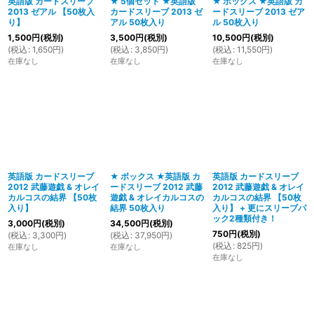
英語版 カードスリーブ
★ 5個セット ★英語版
★ ボックス ★英語版 カ
2013 ゼアル 【50枚入
カードスリーブ 2013 ゼ
ードスリーブ 2013 ゼア
り】
アル 50枚入り
ル 50枚入り
1,500
円
(税別)
3,500
円
(税別)
10,500
円
(税別)
(
税込
:
1,650
円
)
(
税込
:
3,850
円
)
(
税込
:
11,550
円
)
在庫なし
在庫なし
在庫なし
英語版 カードスリーブ
★ ボックス ★英語版 カ
英語版 カードスリーブ
2012 武藤遊戯 & オレイ
ードスリーブ 2012 武藤
2012 武藤遊戯 & オレイ
カルコスの結界 【50枚
遊戯 & オレイカルコスの
カルコスの結界 【50枚
入り】
結界 50枚入り
入り】 + 更にスリーブパ
ック2種類付き！
3,000
円
(税別)
34,500
円
(税別)
750
円
(税別)
(
税込
:
3,300
円
)
(
税込
:
37,950
円
)
(
税込
:
825
円
)
在庫なし
在庫なし
在庫なし