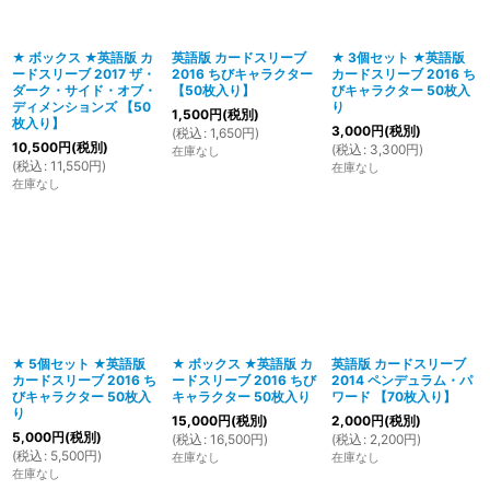
★ ボックス ★英語版 カ
英語版 カードスリーブ
★ 3個セット ★英語版
ードスリーブ 2017 ザ・
2016 ちびキャラクター
カードスリーブ 2016 ち
ダーク・サイド・オブ・
【50枚入り】
びキャラクター 50枚入
ディメンションズ 【50
り
1,500
円
(税別)
枚入り】
3,000
円
(税別)
(
税込
:
1,650
円
)
10,500
円
(税別)
(
税込
:
3,300
円
)
在庫なし
(
税込
:
11,550
円
)
在庫なし
在庫なし
★ 5個セット ★英語版
★ ボックス ★英語版 カ
英語版 カードスリーブ
カードスリーブ 2016 ち
ードスリーブ 2016 ちび
2014 ペンデュラム・パ
びキャラクター 50枚入
キャラクター 50枚入り
ワード 【70枚入り】
り
15,000
円
(税別)
2,000
円
(税別)
5,000
円
(税別)
(
税込
:
16,500
円
)
(
税込
:
2,200
円
)
(
税込
:
5,500
円
)
在庫なし
在庫なし
在庫なし