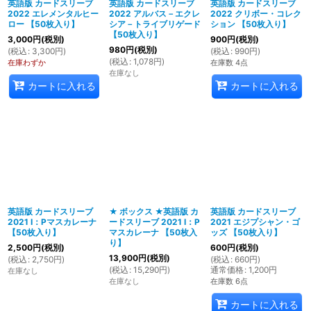
英語版 カードスリーブ
英語版 カードスリーブ
英語版 カードスリーブ
2022 エレメンタルヒー
2022 アルバス－エクレ
2022 クリボー・コレク
ロー 【50枚入り】
シア－トライブリゲード
ション 【50枚入り】
【50枚入り】
3,000
円
(税別)
900
円
(税別)
980
円
(税別)
(
税込
:
3,300
円
)
(
税込
:
990
円
)
(
税込
:
1,078
円
)
在庫わずか
在庫数 4点
在庫なし
カートに入れる
カートに入れる
英語版 カードスリーブ
★ ボックス ★英語版 カ
英語版 カードスリーブ
2021 I：Pマスカレーナ
ードスリーブ 2021 I：P
2021 エジプシャン・ゴ
【50枚入り】
マスカレーナ 【50枚入
ッズ 【50枚入り】
り】
2,500
円
(税別)
600
円
(税別)
13,900
円
(税別)
(
税込
:
2,750
円
)
(
税込
:
660
円
)
(
税込
:
15,290
円
)
通常価格
:
1,200
円
在庫なし
在庫なし
在庫数 6点
カートに入れる