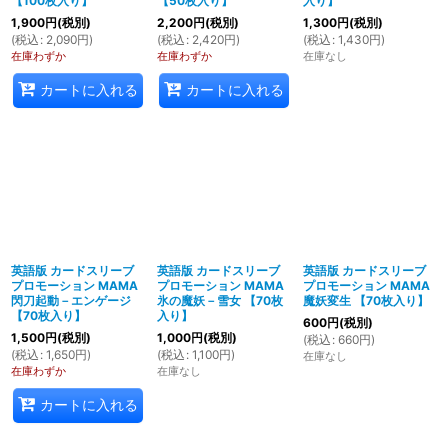
【100枚入り】
【50枚入り】
入り】
1,900
円
(税別)
2,200
円
(税別)
1,300
円
(税別)
(
税込
:
2,090
円
)
(
税込
:
2,420
円
)
(
税込
:
1,430
円
)
在庫わずか
在庫わずか
在庫なし
カートに入れる
カートに入れる
英語版 カードスリーブ
英語版 カードスリーブ
英語版 カードスリーブ
プロモーション MAMA
プロモーション MAMA
プロモーション MAMA
閃刀起動－エンゲージ
氷の魔妖－雪女 【70枚
魔妖変生 【70枚入り】
【70枚入り】
入り】
600
円
(税別)
1,500
円
(税別)
1,000
円
(税別)
(
税込
:
660
円
)
(
税込
:
1,650
円
)
(
税込
:
1,100
円
)
在庫なし
在庫わずか
在庫なし
カートに入れる