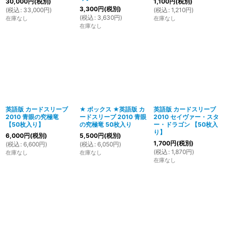
30,000
円
(税別)
1,100
円
(税別)
3,300
円
(税別)
(
税込
:
33,000
円
)
(
税込
:
1,210
円
)
(
税込
:
3,630
円
)
在庫なし
在庫なし
在庫なし
英語版 カードスリーブ
★ ボックス ★英語版 カ
英語版 カードスリーブ
2010 青眼の究極竜
ードスリーブ 2010 青眼
2010 セイヴァー・スタ
【50枚入り】
の究極竜 50枚入り
ー・ドラゴン 【50枚入
り】
6,000
円
(税別)
5,500
円
(税別)
1,700
円
(税別)
(
税込
:
6,600
円
)
(
税込
:
6,050
円
)
(
税込
:
1,870
円
)
在庫なし
在庫なし
在庫なし