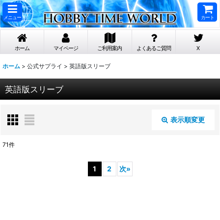
メニュー
カート
ホーム
マイページ
ご利用案内
よくあるご質問
X
ホーム
>
公式サプライ
>
英語版スリーブ
英語版スリーブ
表示順変更
閉じる
71
件
表示数
:
1
2
次
»
在庫あり
並び順
: