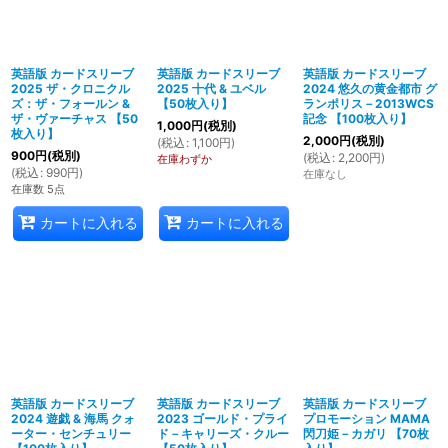
絞り込む
英語版 カードスリーブ
英語版 カードスリーブ
英語版 カードスリーブ
2025 ザ・クロニクル
2025 十代 & ユベル
2024 悠久の黄金都市 グ
ズ：ザ・フォールン &
【50枚入り】
ランポリス－2013WCS
ザ・ヴァーチャス 【50
記念 【100枚入り】
1,000
円
(税別)
枚入り】
2,000
円
(税別)
(
税込
:
1,100
円
)
900
円
(税別)
(
税込
:
2,200
円
)
在庫わずか
(
税込
:
990
円
)
在庫なし
在庫数 5点
カートに入れる
カートに入れる
英語版 カードスリーブ
英語版 カードスリーブ
英語版 カードスリーブ
2024 遊戯 & 海馬 クォ
2023 ゴールド・プライ
プロモーション MAMA
ーター・センチュリー
ド－キャリーズ・クルー
閃刀姫－カガリ 【70枚