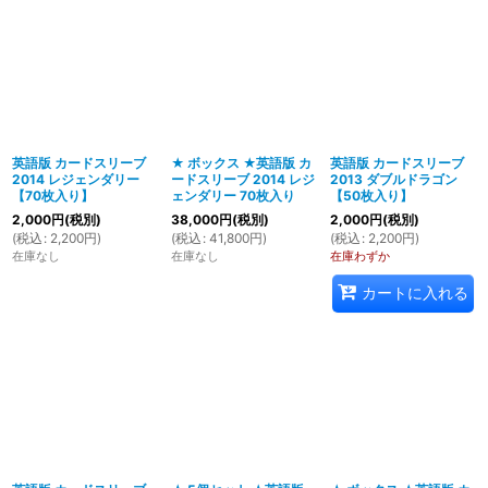
英語版 カードスリーブ
★ ボックス ★英語版 カ
英語版 カードスリーブ
2014 レジェンダリー
ードスリーブ 2014 レジ
2013 ダブルドラゴン
【70枚入り】
ェンダリー 70枚入り
【50枚入り】
2,000
円
(税別)
38,000
円
(税別)
2,000
円
(税別)
(
税込
:
2,200
円
)
(
税込
:
41,800
円
)
(
税込
:
2,200
円
)
在庫なし
在庫なし
在庫わずか
カートに入れる