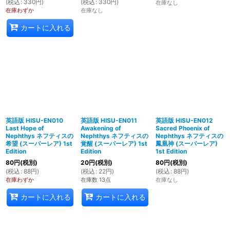
(
税込
:
330
円
)
(
税込
:
330
円
)
在庫なし
在庫わずか
在庫なし
カートに入れる
英語版 HISU-EN010
英語版 HISU-EN011
英語版 HISU-EN012
Last Hope of
Awakening of
Sacred Phoenix of
Nephthys ネフティスの
Nephthys ネフティスの
Nephthys ネフティスの
希望 (スーパーレア) 1st
覚醒 (スーパーレア) 1st
鳳凰神 (スーパーレア)
Edition
Edition
1st Edition
80
円
(税別)
20
円
(税別)
80
円
(税別)
(
税込
:
88
円
)
(
税込
:
22
円
)
(
税込
:
88
円
)
在庫わずか
在庫数 13点
在庫なし
カートに入れる
カートに入れる