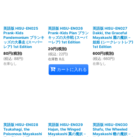
英語版 HISU-EN025
英語版 HISU-EN026
英語版 HISU-EN027
Prank-Kids
Prank-Kids Plan プラン
Dakki, the Graceful
Pandemonium プランキ
キッズの大作戦 (スーパ
Mayakashi 麗の魔妖－
ッズの大暴走 (スーパー
ーレア) 1st Edition
妲姫 (シークレットレア)
レア) 1st Edition
1st Edition
20
円
(税別)
80
円
(税別)
600
円
(税別)
(
税込
:
22
円
)
(
税込
:
88
円
)
(
税込
:
660
円
)
在庫数 8点
在庫なし
在庫なし
カートに入れる
英語版 HISU-EN028
英語版 HISU-EN029
英語版 HISU-EN030
Tsukahagi, the
Hajun, the Winged
Shafu, the Wheeled
Poisonous Mayakashi
Mayakashi 翼の魔妖－
Mayakashi 轍の魔妖－