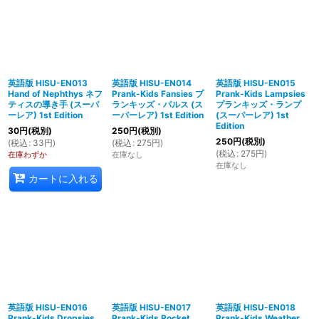
英語版 HISU-EN013
英語版 HISU-EN014
英語版 HISU-EN015
Hand of Nephthys ネフ
Prank-Kids Fansies プ
Prank-Kids Lampsies
ティスの導き手 (スーパ
ランキッズ・パルス (ス
プランキッズ・ランプ
ーレア) 1st Edition
ーパーレア) 1st Edition
(スーパーレア) 1st
Edition
30
円
(税別)
250
円
(税別)
250
円
(税別)
(
税込
:
33
円
)
(
税込
:
275
円
)
(
税込
:
275
円
)
在庫わずか
在庫なし
在庫なし
カートに入れる
英語版 HISU-EN016
英語版 HISU-EN017
英語版 HISU-EN018
Prank-Kids Dropsies
Prank-Kids Rocket
Prank-Kids Weather