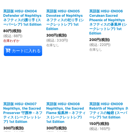
英語版 HISU-EN004
英語版 HISU-EN005
英語版 HISU-EN006
Defender of Nephthys
Devotee of Nephthys
Cerulean Sacred
ネフティスの護り手 (ス
ネフティスの祀り手 (シ
Phoenix of Nephthys
ーパーレア) 1st Edition
ークレットレア) 1st
ネフティスの蒼凰神 (シ
Edition
ークレットレア) 1st
80
円
(税別)
Edition
300
円
(税別)
(
税込
:
88
円
)
200
円
(税別)
(
税込
:
330
円
)
在庫わずか
(
税込
:
220
円
)
在庫なし
在庫なし
カートに入れる
英語版 HISU-EN007
英語版 HISU-EN008
英語版 HISU-EN009
Nephthys, the Sacred
Nephthys, the Sacred
Rebirth of Nephthys ネ
Preserver 守護神－ネフ
Flame 焔凰神－ネフティ
フティスの輪廻 (スーパ
ティス (シークレットレ
ス (シークレットレア)
ーレア) 1st Edition
ア) 1st Edition
1st Edition
150
円
(税別)
300
円
(税別)
300
円
(税別)
(
税込
:
165
円
)