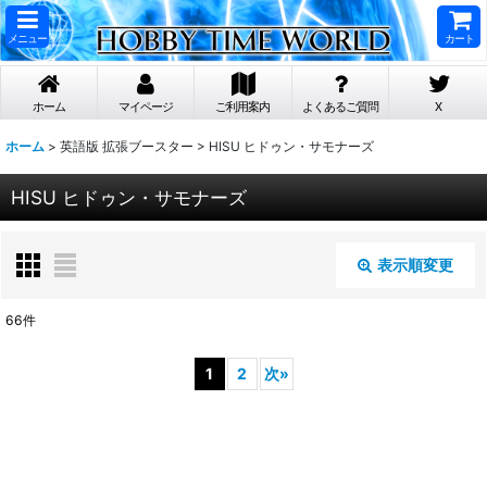
メニュー
カート
ホーム
マイページ
ご利用案内
よくあるご質問
X
ホーム
>
英語版 拡張ブースター
>
HISU ヒドゥン・サモナーズ
HISU ヒドゥン・サモナーズ
表示順変更
閉じる
66
件
表示数
:
1
2
次
»
在庫あり
並び順
: