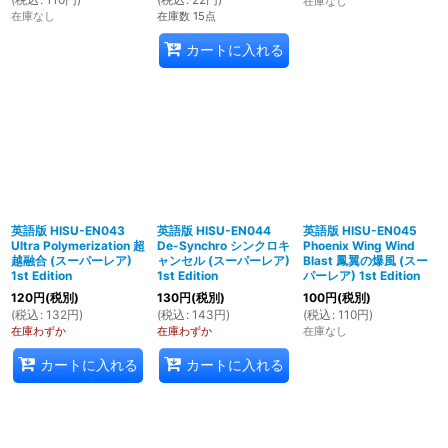
在庫なし
在庫なし
在庫数 15点
カートに入れる
英語版 HISU-EN043
英語版 HISU-EN044
英語版 HISU-EN045
Ultra Polymerization 超
De-Synchro シンクロキ
Phoenix Wing Wind
越融合 (スーパーレア)
ャンセル (スーパーレア)
Blast 鳳翼の爆風 (スー
1st Edition
1st Edition
パーレア) 1st Edition
120
円
(税別)
130
円
(税別)
100
円
(税別)
(
税込
:
132
円
)
(
税込
:
143
円
)
(
税込
:
110
円
)
在庫わずか
在庫わずか
在庫なし
カートに入れる
カートに入れる