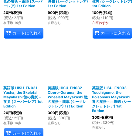
毒の魔妖－束脛 (スーパ
波旬 (シークレットレア)
俥夫 (シークレットレア)
ーレア) 1st Edition
1st Edition
1st Edition
20
円
(税別)
900
円
(税別)
100
円
(税別)
(
税込
:
22
円
)
(
税込
:
990
円
)
(
税込
:
110
円
)
在庫数 14点
在庫なし
在庫わずか
カートに入れる
カートに入れる
英語版 HISU-EN031
英語版 HISU-EN032
英語版 HISU-EN033
Yasha, the Skeletal
Oboro-Guruma, the
Tsuchigumo, the
Mayakashi 骸の魔妖－
Wheeled Mayakashi 轍
Poisonous Mayakashi
夜叉 (スーパーレア) 1st
の魔妖－朧車 (シークレ
毒の魔妖－土蜘蛛 (シー
Edition
ットレア) 1st Edition
クレットレア) 1st
Edition
20
円
(税別)
300
円
(税別)
300
円
(税別)
(
税込
:
22
円
)
(
税込
:
330
円
)
(
税込
:
330
円
)
在庫数 14点
在庫なし
在庫なし
カートに入れる