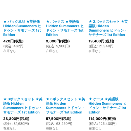
絞り込む
★ パック単品 ★英語版
★ ボックス ★英語版
★ 2ボックスセット ★英
Hidden Summoners ヒ
Hidden Summoners ヒ
語版 Hidden
ドゥン・サモナーズ 1st
ドゥン・サモナーズ 1st
Summoners ヒドゥン・
Edition
Edition
サモナーズ 1st Edition
420
円
(税別)
9,000
円
(税別)
19,400
円
(税別)
(
税込
:
462
円
)
(
税込
:
9,900
円
)
(
税込
:
21,340
円
)
在庫なし
在庫なし
在庫なし
★ 3ボックスセット ★英
★ 6ボックスセット ★英
★ ケース ★英語版
語版 Hidden
語版 Hidden
Hidden Summoners ヒ
Summoners ヒドゥン・
Summoners ヒドゥン・
ドゥン・サモナーズ 1st
サモナーズ 1st Edition
サモナーズ 1st Edition
Edition
28,800
円
(税別)
57,500
円
(税別)
114,000
円
(税別)
(
税込
:
31,680
円
)
(
税込
:
63,250
円
)
(
税込
:
125,400
円
)
在庫なし
在庫なし
在庫なし