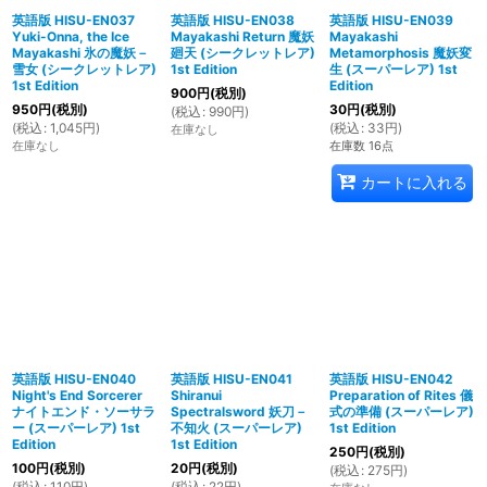
英語版 HISU-EN037
英語版 HISU-EN038
英語版 HISU-EN039
Yuki-Onna, the Ice
Mayakashi Return 魔妖
Mayakashi
Mayakashi 氷の魔妖－
廻天 (シークレットレア)
Metamorphosis 魔妖変
雪女 (シークレットレア)
1st Edition
生 (スーパーレア) 1st
1st Edition
Edition
900
円
(税別)
950
円
(税別)
30
円
(税別)
(
税込
:
990
円
)
(
税込
:
1,045
円
)
(
税込
:
33
円
)
在庫なし
在庫なし
在庫数 16点
カートに入れる
英語版 HISU-EN040
英語版 HISU-EN041
英語版 HISU-EN042
Night's End Sorcerer
Shiranui
Preparation of Rites 儀
ナイトエンド・ソーサラ
Spectralsword 妖刀－
式の準備 (スーパーレア)
ー (スーパーレア) 1st
不知火 (スーパーレア)
1st Edition
Edition
1st Edition
250
円
(税別)
100
円
(税別)
20
円
(税別)
(
税込
:
275
円
)
(
税込
:
110
円
)
(
税込
:
22
円
)