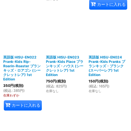
カートに入れる
英語版 HISU-EN022
英語版 HISU-EN023
英語版 HISU-EN024
Prank-Kids Rip-
Prank-Kids Place プラ
Prank-Kids Pranks プ
Roarin-Roaster プラン
ンキッズ・ハウス (シー
ランキッズ・プランク
キッズ・ロアゴン (シー
クレットレア) 1st
(スーパーレア) 1st
クレットレア) 1st
Edition
Edition
Edition
750
円
(税別)
150
円
(税別)
350
円
(税別)
(
税込
:
825
円
)
(
税込
:
165
円
)
(
税込
:
385
円
)
在庫なし
在庫なし
在庫わずか
カートに入れる