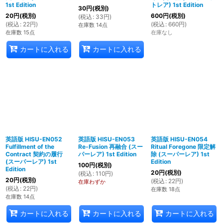
1st Edition
トレア) 1st Edition
30
円
(税別)
20
円
(税別)
600
円
(税別)
(
税込
:
33
円
)
(
税込
:
22
円
)
(
税込
:
660
円
)
在庫数 14点
在庫数 15点
在庫なし
カートに入れる
カートに入れる
英語版 HISU-EN052
英語版 HISU-EN053
英語版 HISU-EN054
Fulfillment of the
Re-Fusion 再融合 (スー
Ritual Foregone 限定解
Contract 契約の履行
パーレア) 1st Edition
除 (スーパーレア) 1st
(スーパーレア) 1st
Edition
100
円
(税別)
Edition
20
円
(税別)
(
税込
:
110
円
)
20
円
(税別)
(
税込
:
22
円
)
在庫わずか
(
税込
:
22
円
)
在庫数 18点
在庫数 14点
カートに入れる
カートに入れる
カートに入れる