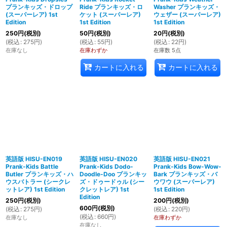
プランキッズ・ドロップ
Ride プランキッズ・ロ
Washer プランキッズ・
(スーパーレア) 1st
ケット (スーパーレア)
ウェザー (スーパーレア)
Edition
1st Edition
1st Edition
250
円
(税別)
50
円
(税別)
20
円
(税別)
(
税込
:
275
円
)
(
税込
:
55
円
)
(
税込
:
22
円
)
在庫なし
在庫わずか
在庫数 5点
カートに入れる
カートに入れる
英語版 HISU-EN019
英語版 HISU-EN020
英語版 HISU-EN021
Prank-Kids Battle
Prank-Kids Dodo-
Prank-Kids Bow-Wow-
Butler プランキッズ・ハ
Doodle-Doo プランキッ
Bark プランキッズ・バ
ウスバトラー (シークレ
ズ・ドゥードゥル (シー
ウワウ (スーパーレア)
ットレア) 1st Edition
クレットレア) 1st
1st Edition
Edition
250
円
(税別)
200
円
(税別)
600
円
(税別)
(
税込
:
275
円
)
(
税込
:
220
円
)
(
税込
:
660
円
)
在庫なし
在庫わずか
在庫なし