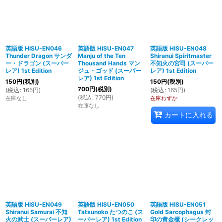
英語版 HISU-EN046
英語版 HISU-EN047
英語版 HISU-EN048
Thunder Dragon サンダ
Manju of the Ten
Shiranui Spiritmaster
ー・ドラゴン (スーパー
Thousand Hands マン
不知火の宮司 (スーパー
レア) 1st Edition
ジュ・ゴッド (スーパー
レア) 1st Edition
レア) 1st Edition
150
円
(税別)
150
円
(税別)
700
円
(税別)
(
税込
:
165
円
)
(
税込
:
165
円
)
(
税込
:
770
円
)
在庫なし
在庫わずか
在庫なし
カートに入れる
英語版 HISU-EN049
英語版 HISU-EN050
英語版 HISU-EN051
Shiranui Samurai 不知
Tatsunoko たつのこ (ス
Gold Sarcophagus 封
火の武士 (スーパーレア)
ーパーレア) 1st Edition
印の黄金櫃 (シークレッ