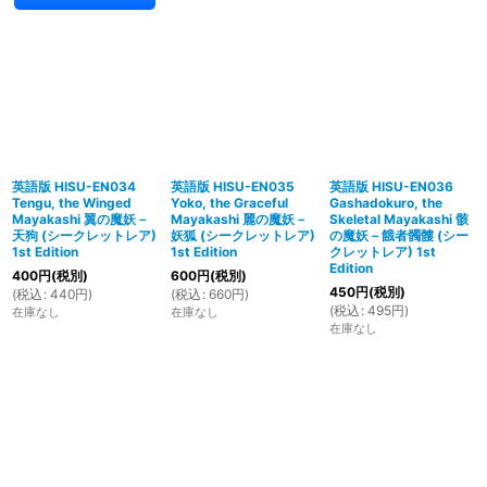
英語版 HISU-EN034
英語版 HISU-EN035
英語版 HISU-EN036
Tengu, the Winged
Yoko, the Graceful
Gashadokuro, the
Mayakashi 翼の魔妖－
Mayakashi 麗の魔妖－
Skeletal Mayakashi 骸
天狗 (シークレットレア)
妖狐 (シークレットレア)
の魔妖－餓者髑髏 (シー
1st Edition
1st Edition
クレットレア) 1st
Edition
400
円
(税別)
600
円
(税別)
450
円
(税別)
(
税込
:
440
円
)
(
税込
:
660
円
)
(
税込
:
495
円
)
在庫なし
在庫なし
在庫なし