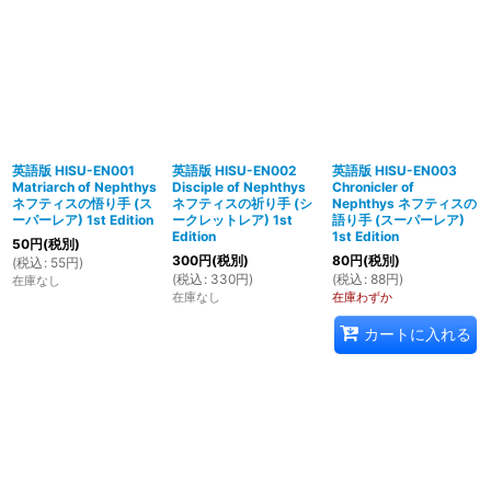
英語版 HISU-EN001
英語版 HISU-EN002
英語版 HISU-EN003
Matriarch of Nephthys
Disciple of Nephthys
Chronicler of
ネフティスの悟り手 (ス
ネフティスの祈り手 (シ
Nephthys ネフティスの
ーパーレア) 1st Edition
ークレットレア) 1st
語り手 (スーパーレア)
Edition
1st Edition
50
円
(税別)
300
円
(税別)
80
円
(税別)
(
税込
:
55
円
)
(
税込
:
330
円
)
(
税込
:
88
円
)
在庫なし
在庫なし
在庫わずか
カートに入れる