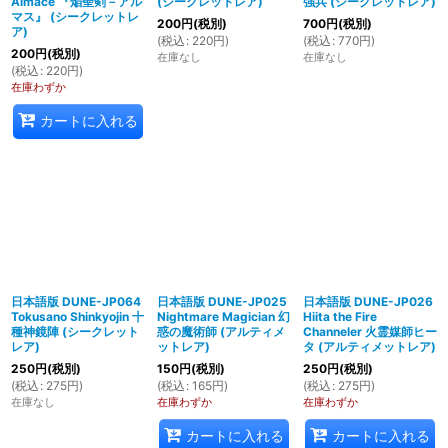
Almace 『焔聖剣－アル
(シークレットレア)
強兵 (シークレットレア)
マス』 (シークレットレ
200
円
(税別)
700
円
(税別)
ア)
(
税込
:
220
円
)
(
税込
:
770
円
)
200
円
(税別)
在庫なし
在庫なし
(
税込
:
220
円
)
在庫わずか
カートに入れる
日本語版 DUNE-JP064
日本語版 DUNE-JP025
日本語版 DUNE-JP026
Tokusano Shinkyojin 十
Nightmare Magician 幻
Hiita the Fire
種神鏡陣 (シークレット
惑の魔術師 (アルティメ
Channeler 火霊媒師ヒー
レア)
ットレア)
タ (アルティメットレア)
250
円
(税別)
150
円
(税別)
250
円
(税別)
(
税込
:
275
円
)
(
税込
:
165
円
)
(
税込
:
275
円
)
在庫なし
在庫わずか
在庫わずか
カートに入れる
カートに入れる