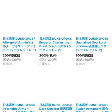
日本語版 DUNE-JP047
日本語版 DUNE-JP048
日本語版 DUNE-JP049
Altergeist Adminia オ
Emperor Charles the
Unchained Soul Lord
ルターガイスト・アドミ
Great シャルル大帝 (シ
of Yama 破械神王ヤマ
ニア (シークレットレア)
ークレットレア)
(シークレットレア)
200
円
(税別)
200
円
(税別)
600
円
(税別)
(
税込
:
220
円
)
(
税込
:
220
円
)
(
税込
:
660
円
)
在庫なし
在庫なし
在庫なし
日本語版 DUNE-JP056
日本語版 DUNE-JP059
日本語版 DUNE-JP061
Infernoble Arms -
Dark Corridor 暗黒回廊
Fusion Armament 融合