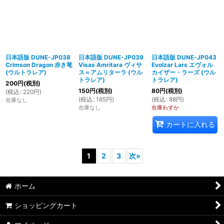
日本語版 DUNE-JP038
日本語版 DUNE-JP039
日本語版 DUNE-JP043
Crimson Dragon 赤き竜
Visas Amritara ヴィサ
Evolzar Lars エヴォル
(ウルトラレア)
ス＝アムリターラ (ウル
カイザー・ラーズ (ウル
トラレア)
トラレア)
200
円
(税別)
150
円
(税別)
80
円
(税別)
(
税込
:
220
円
)
(
税込
:
165
円
)
(
税込
:
88
円
)
在庫なし
在庫なし
在庫わずか
カートに入れる
1
2
3
次
»
ホーム
ショッピングカート