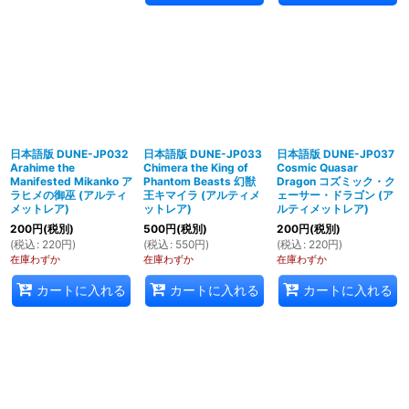
日本語版 DUNE-JP032
日本語版 DUNE-JP033
日本語版 DUNE-JP037
Arahime the
Chimera the King of
Cosmic Quasar
Manifested Mikanko ア
Phantom Beasts 幻獣
Dragon コズミック・ク
ラヒメの御巫 (アルティ
王キマイラ (アルティメ
ェーサー・ドラゴン (ア
メットレア)
ットレア)
ルティメットレア)
200
円
(税別)
500
円
(税別)
200
円
(税別)
(
税込
:
220
円
)
(
税込
:
550
円
)
(
税込
:
220
円
)
在庫わずか
在庫わずか
在庫わずか
カートに入れる
カートに入れる
カートに入れる