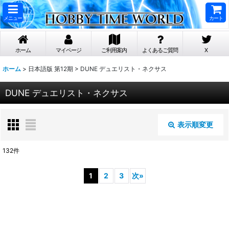
メニュー
カート
ホーム
マイページ
ご利用案内
よくあるご質問
X
ホーム
>
日本語版 第12期
>
DUNE デュエリスト・ネクサス
DUNE デュエリスト・ネクサス
表示順変更
閉じる
132
件
表示数
:
1
2
3
次
»
在庫あり
並び順
: