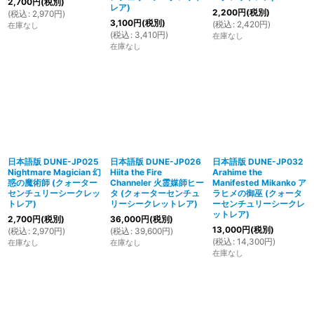
2,700
円
(税別)
レア)
2,200
円
(税別)
(
税込
:
2,970
円
)
3,100
円
(税別)
(
税込
:
2,420
円
)
在庫なし
(
税込
:
3,410
円
)
在庫なし
在庫なし
日本語版 DUNE-JP025
日本語版 DUNE-JP026
日本語版 DUNE-JP032
Nightmare Magician 幻
Hiita the Fire
Arahime the
惑の魔術師 (クォーター
Channeler 火霊媒師ヒー
Manifested Mikanko ア
センチュリーシークレッ
タ (クォーターセンチュ
ラヒメの御巫 (クォータ
トレア)
リーシークレットレア)
ーセンチュリーシークレ
ットレア)
2,700
円
(税別)
36,000
円
(税別)
13,000
円
(税別)
(
税込
:
2,970
円
)
(
税込
:
39,600
円
)
(
税込
:
14,300
円
)
在庫なし
在庫なし
在庫なし