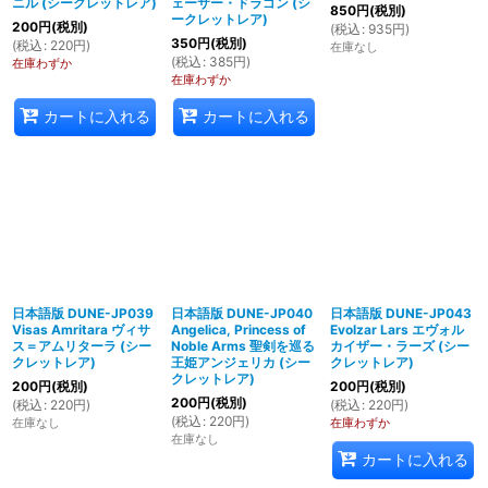
ニル (シークレットレア)
ェーサー・ドラゴン (シ
850
円
(税別)
ークレットレア)
200
円
(税別)
(
税込
:
935
円
)
350
円
(税別)
(
税込
:
220
円
)
在庫なし
(
税込
:
385
円
)
在庫わずか
在庫わずか
カートに入れる
カートに入れる
日本語版 DUNE-JP039
日本語版 DUNE-JP040
日本語版 DUNE-JP043
Visas Amritara ヴィサ
Angelica, Princess of
Evolzar Lars エヴォル
ス＝アムリターラ (シー
Noble Arms 聖剣を巡る
カイザー・ラーズ (シー
クレットレア)
王姫アンジェリカ (シー
クレットレア)
クレットレア)
200
円
(税別)
200
円
(税別)
200
円
(税別)
(
税込
:
220
円
)
(
税込
:
220
円
)
(
税込
:
220
円
)
在庫なし
在庫わずか
在庫なし
カートに入れる