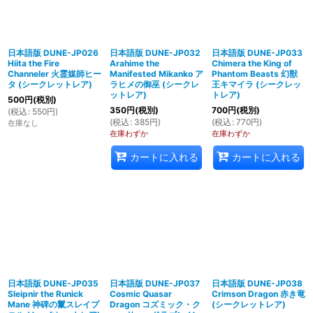
日本語版 DUNE-JP026
日本語版 DUNE-JP032
日本語版 DUNE-JP033
Hiita the Fire
Arahime the
Chimera the King of
Channeler 火霊媒師ヒー
Manifested Mikanko ア
Phantom Beasts 幻獣
タ (シークレットレア)
ラヒメの御巫 (シークレ
王キマイラ (シークレッ
ットレア)
トレア)
500
円
(税別)
350
円
(税別)
700
円
(税別)
(
税込
:
550
円
)
(
税込
:
385
円
)
(
税込
:
770
円
)
在庫なし
在庫わずか
在庫わずか
カートに入れる
カートに入れる
日本語版 DUNE-JP035
日本語版 DUNE-JP037
日本語版 DUNE-JP038
Sleipnir the Runick
Cosmic Quasar
Crimson Dragon 赤き竜
Mane 神碑の鬣スレイプ
Dragon コズミック・ク
(シークレットレア)