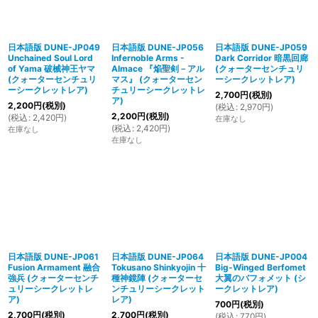
日本語版 DUNE-JP049
日本語版 DUNE-JP056
日本語版 DUNE-JP059
Unchained Soul Lord
Infernoble Arms -
Dark Corridor 暗黒回廊
of Yama 破械神王ヤマ
Almace 『焔聖剣－アル
(クォーターセンチュリ
(クォーターセンチュリ
マス』 (クォーターセン
ーシークレットレア)
ーシークレットレア)
チュリーシークレットレ
2,700
円
(税別)
ア)
2,200
円
(税別)
(
税込
:
2,970
円
)
2,200
円
(税別)
(
税込
:
2,420
円
)
在庫なし
(
税込
:
2,420
円
)
在庫なし
在庫なし
日本語版 DUNE-JP061
日本語版 DUNE-JP064
日本語版 DUNE-JP004
Fusion Armament 融合
Tokusano Shinkyojin 十
Big-Winged Berfomet
強兵 (クォーターセンチ
種神鏡陣 (クォーターセ
大翼のバフォメット (シ
ュリーシークレットレ
ンチュリーシークレット
ークレットレア)
ア)
レア)
700
円
(税別)
2,700
円
(税別)
2,700
円
(税別)
(
税込
:
770
円
)