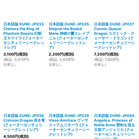
日本語版 DUNE-JP033
日本語版 DUNE-JP035
日本語版 DUNE-JP037
Chimera the King of
Sleipnir the Runick
Cosmic Quasar
Phantom Beasts 幻獣
Mane 神碑の鬣スレイプ
Dragon コズミック・ク
王キマイラ (クォーター
ニル (クォーターセンチ
ェーサー・ドラゴン (ク
センチュリーシークレッ
ュリーシークレットレ
ォーターセンチュリーシ
トレア)
ア)
ークレットレア)
3,100
円
(税別)
2,200
円
(税別)
7,200
円
(税別)
(
税込
:
3,410
円
)
(
税込
:
2,420
円
)
(
税込
:
7,920
円
)
在庫なし
在庫なし
在庫なし
日本語版 DUNE-JP038
日本語版 DUNE-JP039
日本語版 DUNE-JP040
Crimson Dragon 赤き竜
Visas Amritara ヴィサ
Angelica, Princess of
(クォーターセンチュリ
ス＝アムリターラ (クォ
Noble Arms 聖剣を巡る
ーシークレットレア)
ーターセンチュリーシー
王姫アンジェリカ (クォ
クレットレア)
ーターセンチュリーシー
4,500
円
(税別)
クレットレア)