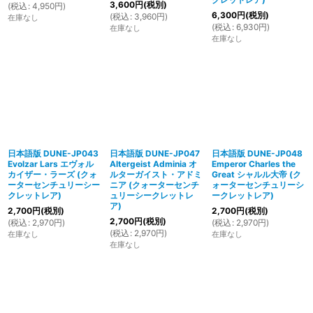
3,600
円
(税別)
(
税込
:
4,950
円
)
6,300
円
(税別)
(
税込
:
3,960
円
)
在庫なし
(
税込
:
6,930
円
)
在庫なし
在庫なし
日本語版 DUNE-JP043
日本語版 DUNE-JP047
日本語版 DUNE-JP048
Evolzar Lars エヴォル
Altergeist Adminia オ
Emperor Charles the
カイザー・ラーズ (クォ
ルターガイスト・アドミ
Great シャルル大帝 (ク
ーターセンチュリーシー
ニア (クォーターセンチ
ォーターセンチュリーシ
クレットレア)
ュリーシークレットレ
ークレットレア)
ア)
2,700
円
(税別)
2,700
円
(税別)
2,700
円
(税別)
(
税込
:
2,970
円
)
(
税込
:
2,970
円
)
(
税込
:
2,970
円
)
在庫なし
在庫なし
在庫なし