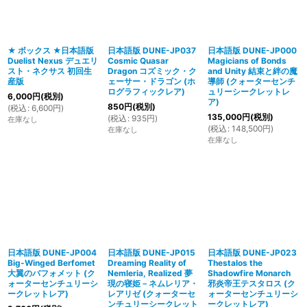
絞り込む
★ ボックス ★日本語版
日本語版 DUNE-JP037
日本語版 DUNE-JP000
Duelist Nexus デュエリ
Cosmic Quasar
Magicians of Bonds
スト・ネクサス 初回生
Dragon コズミック・ク
and Unity 結束と絆の魔
産版
ェーサー・ドラゴン (ホ
導師 (クォーターセンチ
ログラフィックレア)
ュリーシークレットレ
6,000
円
(税別)
ア)
850
円
(税別)
(
税込
:
6,600
円
)
135,000
円
(税別)
(
税込
:
935
円
)
在庫なし
(
税込
:
148,500
円
)
在庫なし
在庫なし
日本語版 DUNE-JP004
日本語版 DUNE-JP015
日本語版 DUNE-JP023
Big-Winged Berfomet
Dreaming Reality of
Thestalos the
大翼のバフォメット (ク
Nemleria, Realized 夢
Shadowfire Monarch
ォーターセンチュリーシ
現の寝姫－ネムレリア・
邪炎帝王テスタロス (ク
ークレットレア)
レアリゼ (クォーターセ
ォーターセンチュリーシ
ンチュリーシークレット
ークレットレア)