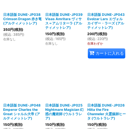
日本語版 DUNE-JP038
日本語版 DUNE-JP039
日本語版 DUNE-JP043
Crimson Dragon 赤き竜
Visas Amritara ヴィサ
Evolzar Lars エヴォル
(アルティメットレア)
ス＝アムリターラ (アル
カイザー・ラーズ (アル
ティメットレア)
ティメットレア)
350
円
(税別)
150
円
(税別)
200
円
(税別)
(
税込
:
385
円
)
(
税込
:
165
円
)
(
税込
:
220
円
)
在庫なし
在庫なし
在庫わずか
カートに入れる
日本語版 DUNE-JP048
日本語版 DUNE-JP025
日本語版 DUNE-JP026
Emperor Charles the
Nightmare Magician 幻
Hiita the Fire
Great シャルル大帝 (ア
惑の魔術師 (ウルトラレ
Channeler 火霊媒師ヒー
ルティメットレア)
ア)
タ (ウルトラレア)
150
円
(税別)
150
円
(税別)
150
円
(税別)