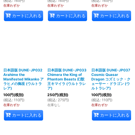
(
税込
:
165
円
)
(
税込
:
165
円
)
(
税込
:
165
円
)
在庫わずか
在庫わずか
在庫わずか
カートに入れる
カートに入れる
カートに入れる
日本語版 DUNE-JP032
日本語版 DUNE-JP033
日本語版 DUNE-JP037
Arahime the
Chimera the King of
Cosmic Quasar
Manifested Mikanko ア
Phantom Beasts 幻獣
Dragon コズミック・ク
ラヒメの御巫 (ウルトラ
王キマイラ (ウルトラレ
ェーサー・ドラゴン (ウ
レア)
ア)
ルトラレア)
100
円
(税別)
250
円
(税別)
100
円
(税別)
(
税込
:
110
円
)
(
税込
:
275
円
)
(
税込
:
110
円
)
在庫わずか
在庫なし
在庫わずか
カートに入れる
カートに入れる