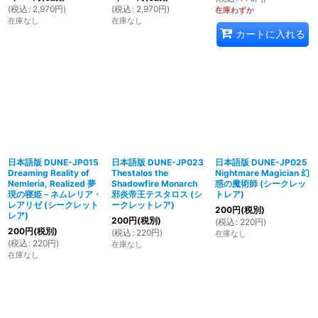
(
税込
:
2,970
円
)
(
税込
:
2,970
円
)
在庫わずか
在庫なし
在庫なし
カートに入れる
日本語版 DUNE-JP015
日本語版 DUNE-JP023
日本語版 DUNE-JP025
Dreaming Reality of
Thestalos the
Nightmare Magician 幻
Nemleria, Realized 夢
Shadowfire Monarch
惑の魔術師 (シークレッ
現の寝姫－ネムレリア・
邪炎帝王テスタロス (シ
トレア)
レアリゼ (シークレット
ークレットレア)
200
円
(税別)
レア)
200
円
(税別)
(
税込
:
220
円
)
200
円
(税別)
(
税込
:
220
円
)
在庫なし
(
税込
:
220
円
)
在庫なし
在庫なし