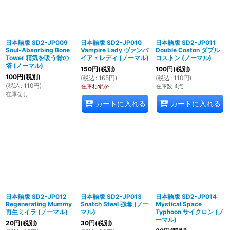
日本語版 SD2-JP009
日本語版 SD2-JP010
日本語版 SD2-JP011
Soul-Absorbing Bone
Vampire Lady ヴァンパ
Double Coston ダブル
Tower 精気を吸う骨の
イア・レディ (ノーマル)
コストン (ノーマル)
塔 (ノーマル)
150
円
(税別)
100
円
(税別)
100
円
(税別)
(
税込
:
165
円
)
(
税込
:
110
円
)
(
税込
:
110
円
)
在庫わずか
在庫数 4点
在庫なし
カートに入れる
カートに入れる
日本語版 SD2-JP012
日本語版 SD2-JP013
日本語版 SD2-JP014
Regenerating Mummy
Snatch Steal 強奪 (ノー
Mystical Space
再生ミイラ (ノーマル)
マル)
Typhoon サイクロン (ノ
ーマル)
20
円
(税別)
30
円
(税別)