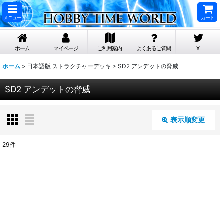
メニュー
カート
ホーム
マイページ
ご利用案内
よくあるご質問
X
ホーム
>
日本語版 ストラクチャーデッキ
>
SD2 アンデットの脅威
SD2 アンデットの脅威
表示順変更
閉じる
29
件
表示数
:
在庫あり
並び順
: