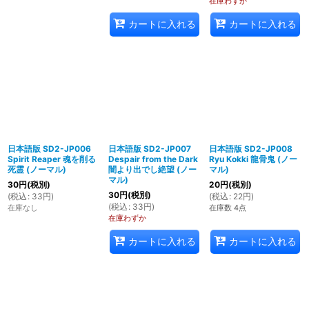
在庫わずか
カートに入れる
カートに入れる
日本語版 SD2-JP006
日本語版 SD2-JP007
日本語版 SD2-JP008
Spirit Reaper 魂を削る
Despair from the Dark
Ryu Kokki 龍骨鬼 (ノー
死霊 (ノーマル)
闇より出でし絶望 (ノー
マル)
マル)
30
円
(税別)
20
円
(税別)
30
円
(税別)
(
税込
:
33
円
)
(
税込
:
22
円
)
(
税込
:
33
円
)
在庫なし
在庫数 4点
在庫わずか
カートに入れる
カートに入れる