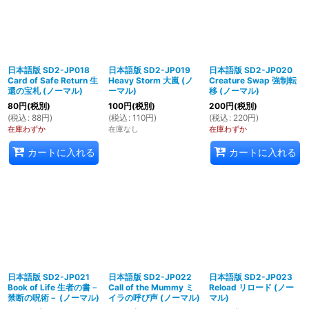
日本語版 SD2-JP018
日本語版 SD2-JP019
日本語版 SD2-JP020
Card of Safe Return 生
Heavy Storm 大嵐 (ノ
Creature Swap 強制転
還の宝札 (ノーマル)
ーマル)
移 (ノーマル)
80
円
(税別)
100
円
(税別)
200
円
(税別)
(
税込
:
88
円
)
(
税込
:
110
円
)
(
税込
:
220
円
)
在庫わずか
在庫なし
在庫わずか
カートに入れる
カートに入れる
日本語版 SD2-JP021
日本語版 SD2-JP022
日本語版 SD2-JP023
Book of Life 生者の書－
Call of the Mummy ミ
Reload リロード (ノー
禁断の呪術－ (ノーマル)
イラの呼び声 (ノーマル)
マル)