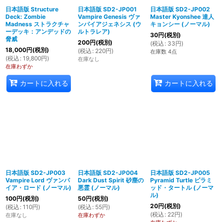
日本語版 Structure
日本語版 SD2-JP001
日本語版 SD2-JP002
Deck: Zombie
Vampire Genesis ヴァ
Master Kyonshee 達人
絞り込む
Madness ストラクチャ
ンパイアジェネシス (ウ
キョンシー (ノーマル)
ーデッキ：アンデッドの
ルトラレア)
30
円
(税別)
脅威
200
円
(税別)
(
税込
:
33
円
)
18,000
円
(税別)
(
税込
:
220
円
)
在庫数 4点
(
税込
:
19,800
円
)
在庫なし
在庫わずか
カートに入れる
カートに入れる
日本語版 SD2-JP003
日本語版 SD2-JP004
日本語版 SD2-JP005
Vampire Lord ヴァンパ
Dark Dust Spirit 砂塵の
Pyramid Turtle ピラミ
イア・ロード (ノーマル)
悪霊 (ノーマル)
ッド・タートル (ノーマ
ル)
100
円
(税別)
50
円
(税別)
20
円
(税別)
(
税込
:
110
円
)
(
税込
:
55
円
)
(
税込
:
22
円
)
在庫なし
在庫わずか