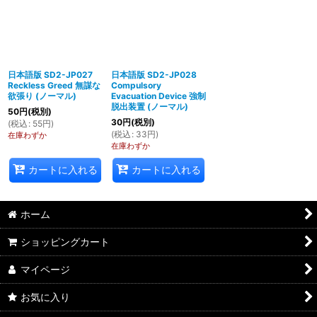
日本語版 SD2-JP027
日本語版 SD2-JP028
Reckless Greed 無謀な
Compulsory
欲張り (ノーマル)
Evacuation Device 強制
脱出装置 (ノーマル)
50
円
(税別)
30
円
(税別)
(
税込
:
55
円
)
(
税込
:
33
円
)
在庫わずか
在庫わずか
カートに入れる
カートに入れる
ホーム
ショッピングカート
マイページ
お気に入り