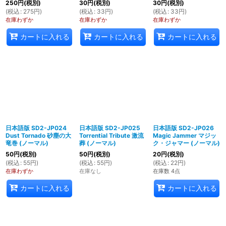
250
円
(税別)
30
円
(税別)
30
円
(税別)
(
税込
:
275
円
)
(
税込
:
33
円
)
(
税込
:
33
円
)
在庫わずか
在庫わずか
在庫わずか
カートに入れる
カートに入れる
カートに入れる
日本語版 SD2-JP024
日本語版 SD2-JP025
日本語版 SD2-JP026
Dust Tornado 砂塵の大
Torrential Tribute 激流
Magic Jammer マジッ
竜巻 (ノーマル)
葬 (ノーマル)
ク・ジャマー (ノーマル)
50
円
(税別)
50
円
(税別)
20
円
(税別)
(
税込
:
55
円
)
(
税込
:
55
円
)
(
税込
:
22
円
)
在庫わずか
在庫なし
在庫数 4点
カートに入れる
カートに入れる