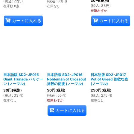
30
円
(税別)
(
税込
:
22
円
)
(
税込
:
33
円
)
(
税込
:
33
円
)
在庫数 8点
在庫なし
在庫わずか
カートに入れる
カートに入れる
日本語版 SD2-JP015
日本語版 SD2-JP016
日本語版 SD2-JP017
Giant Trunade ハリケー
Nobleman of Crossout
Pot of Greed 強欲な壺
ン (ノーマル)
抹殺の使徒 (ノーマル)
(ノーマル)
30
円
(税別)
50
円
(税別)
250
円
(税別)
(
税込
:
33
円
)
(
税込
:
55
円
)
(
税込
:
275
円
)
在庫なし
在庫わずか
在庫なし
カートに入れる