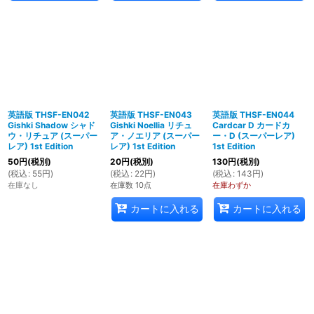
英語版 THSF-EN042
英語版 THSF-EN043
英語版 THSF-EN044
Gishki Shadow シャド
Gishki Noellia リチュ
Cardcar D カードカ
ウ・リチュア (スーパー
ア・ノエリア (スーパー
ー・D (スーパーレア)
レア) 1st Edition
レア) 1st Edition
1st Edition
50
円
(税別)
20
円
(税別)
130
円
(税別)
(
税込
:
55
円
)
(
税込
:
22
円
)
(
税込
:
143
円
)
在庫なし
在庫数 10点
在庫わずか
カートに入れる
カートに入れる