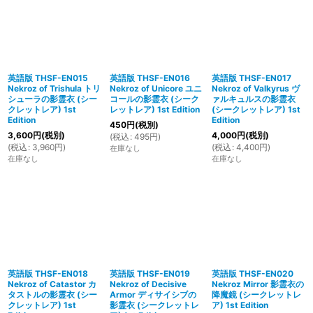
英語版 THSF-EN015
英語版 THSF-EN016
英語版 THSF-EN017
Nekroz of Trishula トリ
Nekroz of Unicore ユニ
Nekroz of Valkyrus ヴ
シューラの影霊衣 (シー
コールの影霊衣 (シーク
ァルキュルスの影霊衣
クレットレア) 1st
レットレア) 1st Edition
(シークレットレア) 1st
Edition
Edition
450
円
(税別)
3,600
円
(税別)
4,000
円
(税別)
(
税込
:
495
円
)
(
税込
:
3,960
円
)
(
税込
:
4,400
円
)
在庫なし
在庫なし
在庫なし
英語版 THSF-EN018
英語版 THSF-EN019
英語版 THSF-EN020
Nekroz of Catastor カ
Nekroz of Decisive
Nekroz Mirror 影霊衣の
タストルの影霊衣 (シー
Armor ディサイシブの
降魔鏡 (シークレットレ
クレットレア) 1st
影霊衣 (シークレットレ
ア) 1st Edition