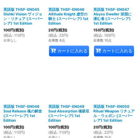
英語版 THSF-EN045
英語版 THSF-EN046
英語版 THSF-EN047
Gishki Vision ヴィジョ
Altitude Knight 虚空の
Abyss Dweller 深淵に
ン・リチュア (スーパー
騎士 (スーパーレア) 1st
潜む者 (スーパーレア)
レア) 1st Edition
Edition
1st Edition
100
円
(税別)
20
円
(税別)
150
円
(税別)
(
税込
:
110
円
)
(
税込
:
22
円
)
(
税込
:
165
円
)
在庫なし
在庫数 6点
在庫数 10点
カートに入れる
カートに入れる
英語版 THSF-EN048
英語版 THSF-EN049
英語版 THSF-EN050
Soul Release 魂の解放
Soul Absorption 魂吸収
Ritual Weapon リチュア
(スーパーレア) 1st
(スーパーレア) 1st
ル・ウェポン (スーパー
Edition
Edition
レア) 1st Edition
100
円
(税別)
100
円
(税別)
20
円
(税別)
(
税込
:
110
円
)
(
税込
:
110
円
)
(
税込
:
22
円
)
在庫なし
在庫なし
在庫数 10点