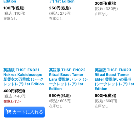
Edition
ア) 1st Edition
300
円
(税別)
100
円
(税別)
250
円
(税別)
(
税込
:
330
円
)
(
税込
:
110
円
)
(
税込
:
275
円
)
在庫なし
在庫なし
在庫なし
英語版 THSF-EN021
英語版 THSF-EN022
英語版 THSF-EN023
Nekroz Kaleidoscope
Ritual Beast Tamer
Ritual Beast Tamer
影霊衣の万華鏡 (シーク
Lara 霊獣使い レラ (シ
Elder 霊獣使いの長老
レットレア) 1st Edition
ークレットレア) 1st
(シークレットレア) 1st
Edition
Edition
400
円
(税別)
550
円
(税別)
600
円
(税別)
(
税込
:
440
円
)
(
税込
:
605
円
)
(
税込
:
660
円
)
在庫わずか
在庫なし
在庫なし
カートに入れる