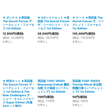
絞り込む
★ ボックス ★英語版
★ 3ボックスセット ★英
★ ケース ★英語版 The
The Secret Forces ザ・
語版 The Secret Forces
Secret Forces ザ・シー
シークレット・フォーセ
ザ・シークレット・フォ
クレット・フォーセス
ス 1st Edition
ーセス 1st Edition
1st Edition
12,800
円
(税別)
26,500
円
(税別)
105,000
円
(税別)
(
税込
:
14,080
円
)
(
税込
:
29,150
円
)
(
税込
:
115,500
円
)
在庫なし
在庫なし
在庫なし
★ 特別セット ★英語版
英語版 THSF-EN001
英語版 THSF-EN002
The Secret Forces ザ・
Mayosenju Daibak 魔妖
Yosenju Misak 妖仙獣
シークレット・フォーセ
仙獣 大刃禍是 (シークレ
閻魔巳裂 (シークレット
ス 1st Edition & The
ットレア) 1st Edition
レア) 1st Edition
New Challengers ザ・
700
円
(税別)
50
円
(税別)
ニュー・チャレンジャー
(
税込
:
770
円
)
(
税込
:
55
円
)
ズ Super Edition (先着
在庫なし
在庫なし
20セット限定)