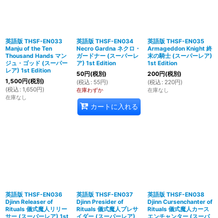
英語版 THSF-EN033
英語版 THSF-EN034
英語版 THSF-EN035
Manju of the Ten
Necro Gardna ネクロ・
Armageddon Knight 終
Thousand Hands マン
ガードナー (スーパーレ
末の騎士 (スーパーレア)
ジュ・ゴッド (スーパー
ア) 1st Edition
1st Edition
レア) 1st Edition
50
円
(税別)
200
円
(税別)
1,500
円
(税別)
(
税込
:
55
円
)
(
税込
:
220
円
)
(
税込
:
1,650
円
)
在庫わずか
在庫なし
在庫なし
カートに入れる
英語版 THSF-EN036
英語版 THSF-EN037
英語版 THSF-EN038
Djinn Releaser of
Djinn Presider of
Djinn Cursenchanter of
Rituals 儀式魔人リリー
Rituals 儀式魔人プレサ
Rituals 儀式魔人カース
サー (スーパーレア) 1st
イダー (スーパーレア)
エンチャンター (スーパ