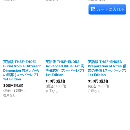
カートに入れる
英語版 THSF-EN051
英語版 THSF-EN052
英語版 THSF-EN053
Burial from a Different
Advanced Ritual Art 高
Preparation of Rites 儀
Dimension 異次元から
等儀式術 (スーパーレア)
式の準備 (スーパーレア)
の埋葬 (スーパーレア)
1st Edition
1st Edition
1st Edition
150
円
(税別)
350
円
(税別)
300
円
(税別)
(
税込
:
165
円
)
(
税込
:
385
円
)
(
税込
:
330
円
)
在庫なし
在庫なし
在庫なし