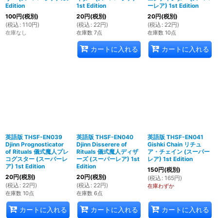
Edition
1st Edition
ーレア) 1st Edition
100
円
(税別)
20
円
(税別)
20
円
(税別)
(
税込
:
110
円
)
(
税込
:
22
円
)
(
税込
:
22
円
)
在庫なし
在庫数 7点
在庫数 10点
カートに入れる
カートに入れる
英語版 THSF-EN039
英語版 THSF-EN040
英語版 THSF-EN041
Djinn Prognosticator
Djinn Disserere of
Gishki Chain リチュ
of Rituals 儀式魔人プレ
Rituals 儀式魔人ディザ
ア・チェイン (スーパー
コグスター (スーパーレ
ーズ (スーパーレア) 1st
レア) 1st Edition
ア) 1st Edition
Edition
150
円
(税別)
20
円
(税別)
20
円
(税別)
(
税込
:
165
円
)
(
税込
:
22
円
)
(
税込
:
22
円
)
在庫わずか
在庫数 10点
在庫数 6点
カートに入れる
カートに入れる
カートに入れる