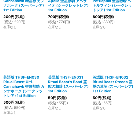
Cannahawk 精霊獣 カン
Apelio 聖霊獣騎 アペラ
Pettlephin 聖霊獣騎 ペ
ナホーク (スーパーレア)
イオ (シークレットレア)
トルフィン (シークレッ
1st Edition
1st Edition
トレア) 1st Edition
200
円
(税別)
700
円
(税別)
800
円
(税別)
(
税込
:
220
円
)
(
税込
:
770
円
)
(
税込
:
880
円
)
在庫なし
在庫なし
在庫なし
英語版 THSF-EN030
英語版 THSF-EN031
英語版 THSF-EN032
Ritual Beast Ulti-
Ritual Beast's Bond 霊
Ritual Beast Steeds 霊
Cannahawk 聖霊獣騎 カ
獣の相絆 (スーパーレア)
獣の連契 (スーパーレア)
ンナホーク (シークレッ
1st Edition
1st Edition
トレア) 1st Edition
50
円
(税別)
50
円
(税別)
500
円
(税別)
(
税込
:
55
円
)
(
税込
:
55
円
)
(
税込
:
550
円
)
在庫なし
在庫なし
在庫なし