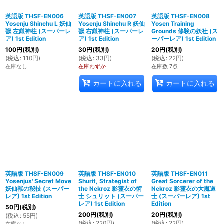
英語版 THSF-EN006
英語版 THSF-EN007
英語版 THSF-EN008
Yosenju Shinchu L 妖仙
Yosenju Shinchu R 妖仙
Yosen Training
獣 左鎌神柱 (スーパーレ
獣 右鎌神柱 (スーパーレ
Grounds 修験の妖社 (ス
ア) 1st Edition
ア) 1st Edition
ーパーレア) 1st Edition
100
円
(税別)
30
円
(税別)
20
円
(税別)
(
税込
:
110
円
)
(
税込
:
33
円
)
(
税込
:
22
円
)
在庫なし
在庫わずか
在庫数 7点
カートに入れる
カートに入れる
英語版 THSF-EN009
英語版 THSF-EN010
英語版 THSF-EN011
Yosenjus' Secret Move
Shurit, Strategist of
Great Sorcerer of the
妖仙獣の秘技 (スーパー
the Nekroz 影霊衣の術
Nekroz 影霊衣の大魔道
レア) 1st Edition
士 シュリット (スーパー
士 (スーパーレア) 1st
レア) 1st Edition
Edition
50
円
(税別)
200
円
(税別)
20
円
(税別)
(
税込
:
55
円
)
(
税込
:
220
円
)
(
税込
:
22
円
)
在庫なし