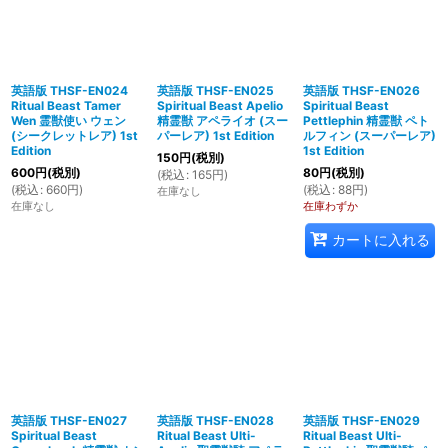
英語版 THSF-EN024
英語版 THSF-EN025
英語版 THSF-EN026
Ritual Beast Tamer
Spiritual Beast Apelio
Spiritual Beast
Wen 霊獣使い ウェン
精霊獣 アペライオ (スー
Pettlephin 精霊獣 ペト
(シークレットレア) 1st
パーレア) 1st Edition
ルフィン (スーパーレア)
Edition
1st Edition
150
円
(税別)
600
円
(税別)
80
円
(税別)
(
税込
:
165
円
)
(
税込
:
660
円
)
(
税込
:
88
円
)
在庫なし
在庫なし
在庫わずか
カートに入れる
英語版 THSF-EN027
英語版 THSF-EN028
英語版 THSF-EN029
Spiritual Beast
Ritual Beast Ulti-
Ritual Beast Ulti-