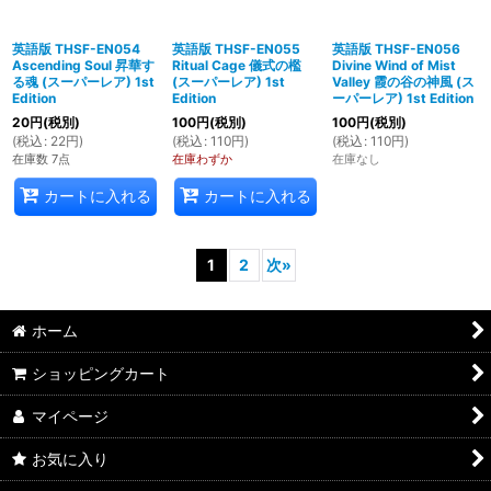
英語版 THSF-EN054
英語版 THSF-EN055
英語版 THSF-EN056
Ascending Soul 昇華す
Ritual Cage 儀式の檻
Divine Wind of Mist
る魂 (スーパーレア) 1st
(スーパーレア) 1st
Valley 霞の谷の神風 (ス
Edition
Edition
ーパーレア) 1st Edition
20
円
(税別)
100
円
(税別)
100
円
(税別)
(
税込
:
22
円
)
(
税込
:
110
円
)
(
税込
:
110
円
)
在庫数 7点
在庫わずか
在庫なし
カートに入れる
カートに入れる
1
2
次
»
ホーム
ショッピングカート
マイページ
お気に入り