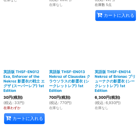
在庫なし
在庫数 5点
カートに入れる
英語版 THSF-EN012
英語版 THSF-EN013
英語版 THSF-EN014
Exa, Enforcer of the
Nekroz of Clausolas ク
Nekroz of Brionac ブリ
Nekroz 影霊衣の戦士 エ
ラウソラスの影霊衣 (シ
ューナクの影霊衣 (シー
グザ (スーパーレア) 1st
ークレットレア) 1st
クレットレア) 1st
Edition
Edition
Edition
30
円
(税別)
700
円
(税別)
6,300
円
(税別)
(
税込
:
33
円
)
(
税込
:
770
円
)
(
税込
:
6,930
円
)
在庫わずか
在庫なし
在庫なし
カートに入れる