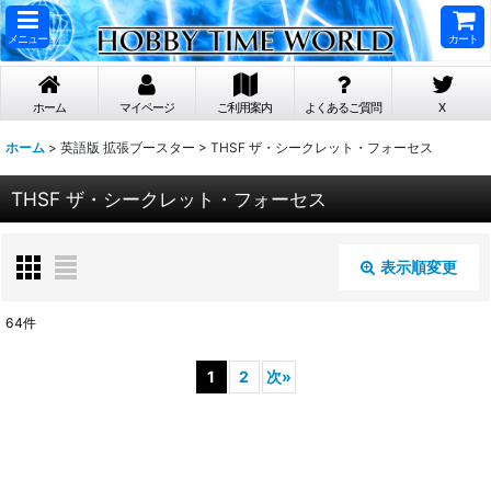
メニュー
カート
ホーム
マイページ
ご利用案内
よくあるご質問
X
ホーム
>
英語版 拡張ブースター
>
THSF ザ・シークレット・フォーセス
THSF ザ・シークレット・フォーセス
表示順変更
閉じる
64
件
表示数
:
1
2
次
»
在庫あり
並び順
: