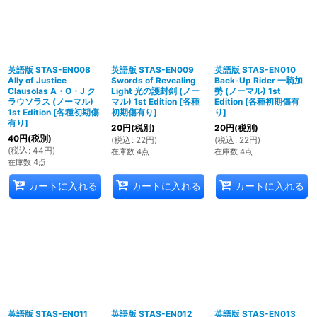
英語版 STAS-EN008
英語版 STAS-EN009
英語版 STAS-EN010
Ally of Justice
Swords of Revealing
Back-Up Rider 一騎加
Clausolas A・O・J ク
Light 光の護封剣 (ノー
勢 (ノーマル) 1st
ラウソラス (ノーマル)
マル) 1st Edition
[
各種
Edition
[
各種初期傷有
1st Edition
[
各種初期傷
初期傷有り
]
り
]
有り
]
20
円
(税別)
20
円
(税別)
40
円
(税別)
(
税込
:
22
円
)
(
税込
:
22
円
)
(
税込
:
44
円
)
在庫数 4点
在庫数 4点
在庫数 4点
カートに入れる
カートに入れる
カートに入れる
英語版 STAS-EN011
英語版 STAS-EN012
英語版 STAS-EN013