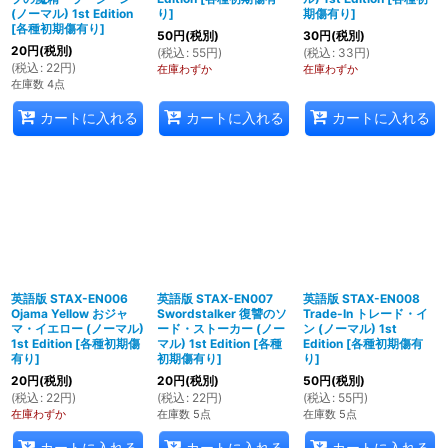
(ノーマル) 1st Edition
り
]
期傷有り
]
[
各種初期傷有り
]
50
円
(税別)
30
円
(税別)
20
円
(税別)
(
税込
:
55
円
)
(
税込
:
33
円
)
(
税込
:
22
円
)
在庫わずか
在庫わずか
在庫数 4点
カートに入れる
カートに入れる
カートに入れる
英語版 STAX-EN006
英語版 STAX-EN007
英語版 STAX-EN008
Ojama Yellow おジャ
Swordstalker 復讐のソ
Trade-In トレード・イ
マ・イエロー (ノーマル)
ード・ストーカー (ノー
ン (ノーマル) 1st
1st Edition
[
各種初期傷
マル) 1st Edition
[
各種
Edition
[
各種初期傷有
有り
]
初期傷有り
]
り
]
20
円
(税別)
20
円
(税別)
50
円
(税別)
(
税込
:
22
円
)
(
税込
:
22
円
)
(
税込
:
55
円
)
在庫わずか
在庫数 5点
在庫数 5点
カートに入れる
カートに入れる
カートに入れる