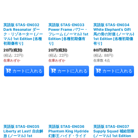
英語版 STAS-EN032
英語版 STAS-EN033
英語版 STAS-EN034
Dark Resonator ダー
Power Frame パワー・
White Elephant's Gift
ク・リゾネーター (ノー
フレーム (ノーマル) 1st
馬の骨の対価 (ノーマル)
マル) 1st Edition
[
各種
Edition
[
各種初期傷有
1st Edition
[
各種初期傷
初期傷有り
]
り
]
有り
]
20
円
(税別)
20
円
(税別)
80
円
(税別)
(
税込
:
22
円
)
(
税込
:
22
円
)
(
税込
:
88
円
)
在庫わずか
在庫わずか
在庫数 4点
カートに入れる
カートに入れる
カートに入れる
英語版 STAS-EN035
英語版 STAS-EN036
英語版 STAS-EN037
Liberty at Last! 自由解
Phantom King Hydride
Supply Squad 補給部隊
放 (ノーマル) 1st
幻影王 ハイド・ライド
(ノーマル) 1st Edition