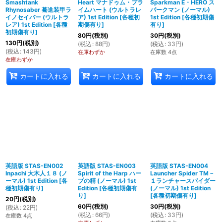
Smashtank
Heart マナドゥム・プラ
Sparkman E・HERO ス
Rhynosaber 驀進装甲ラ
イムハート (ウルトラレ
パークマン (ノーマル)
イノセイバー (ウルトラ
ア) 1st Edition
[
各種初
1st Edition
[
各種初期傷
レア) 1st Edition
[
各種
期傷有り
]
有り
]
初期傷有り
]
80
円
(税別)
30
円
(税別)
130
円
(税別)
(
税込
:
88
円
)
(
税込
:
33
円
)
(
税込
:
143
円
)
在庫わずか
在庫数 4点
在庫わずか
カートに入れる
カートに入れる
カートに入れる
英語版 STAS-EN002
英語版 STAS-EN003
英語版 STAS-EN004
Inpachi 大木人１８ (ノ
Spirit of the Harp ハー
Launcher Spider TM－
ーマル) 1st Edition
[
各
プの精 (ノーマル) 1st
１ランチャースパイダー
種初期傷有り
]
Edition
[
各種初期傷有
(ノーマル) 1st Edition
り
]
[
各種初期傷有り
]
20
円
(税別)
60
円
(税別)
30
円
(税別)
(
税込
:
22
円
)
(
税込
:
66
円
)
(
税込
:
33
円
)
在庫数 4点