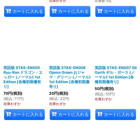
在庫わずか
在庫数 5点
カートに入れる
カートに入れる
カートに入れる
英語版 STAS-EN005
英語版 STAS-EN006
英語版 STAS-EN007 Gil
Ryu-Ran ドラゴン・エ
Ojama Green おジャ
Garth ギル・ガース (ノ
ッガー (ノーマル) 1st
マ・グリーン (ノーマル)
ーマル) 1st Edition
[
各
Edition
[
各種初期傷有
1st Edition
[
各種初期傷
種初期傷有り
]
り
]
有り
]
50
円
(税別)
70
円
(税別)
20
円
(税別)
(
税込
:
55
円
)
(
税込
:
77
円
)
(
税込
:
22
円
)
在庫わずか
在庫わずか
在庫わずか
カートに入れる
カートに入れる
カートに入れる