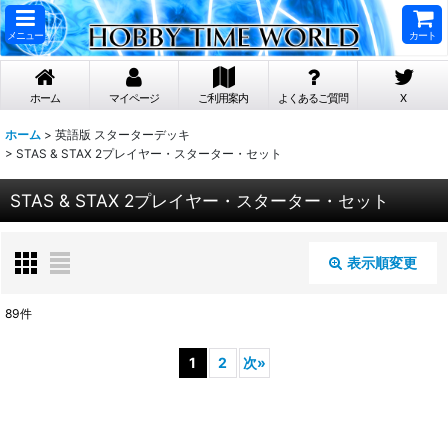
メニュー
カート
ホーム
マイページ
ご利用案内
よくあるご質問
X
ホーム
>
英語版 スターターデッキ
>
STAS & STAX 2プレイヤー・スターター・セット
STAS & STAX 2プレイヤー・スターター・セット
表示順変更
閉じる
89
件
表示数
:
1
2
次
»
在庫あり
並び順
: