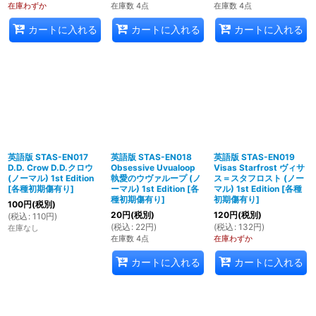
在庫わずか
在庫数 4点
在庫数 4点
カートに入れる
カートに入れる
カートに入れる
英語版 STAS-EN017
英語版 STAS-EN018
英語版 STAS-EN019
D.D. Crow D.D.クロウ
Obsessive Uvualoop
Visas Starfrost ヴィサ
(ノーマル) 1st Edition
執愛のウヴァループ (ノ
ス＝スタフロスト (ノー
[
各種初期傷有り
]
ーマル) 1st Edition
[
各
マル) 1st Edition
[
各種
種初期傷有り
]
初期傷有り
]
100
円
(税別)
20
円
(税別)
120
円
(税別)
(
税込
:
110
円
)
(
税込
:
22
円
)
(
税込
:
132
円
)
在庫なし
在庫数 4点
在庫わずか
カートに入れる
カートに入れる