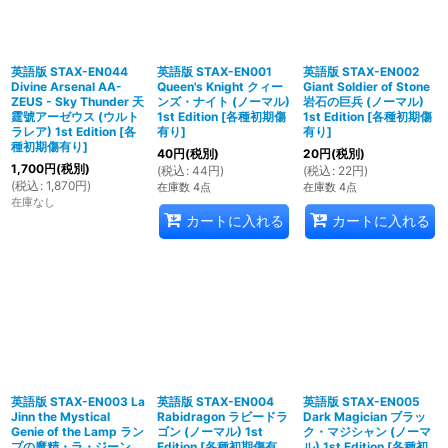
英語版 STAX-EN044
英語版 STAX-EN001
英語版 STAX-EN002
Divine Arsenal AA-
Queen's Knight クィー
Giant Soldier of Stone
ZEUS - Sky Thunder 天
ンズ・ナイト (ノーマル)
岩石の巨兵 (ノーマル)
霆號アーゼウス (ウルト
1st Edition
[
各種初期傷
1st Edition
[
各種初期傷
ラレア) 1st Edition
[
各
有り
]
有り
]
種初期傷有り
]
40
円
(税別)
20
円
(税別)
1,700
円
(税別)
(
税込
:
44
円
)
(
税込
:
22
円
)
(
税込
:
1,870
円
)
在庫数 4点
在庫数 4点
在庫なし
カートに入れる
カートに入れる
英語版 STAX-EN003 La
英語版 STAX-EN004
英語版 STAX-EN005
Jinn the Mystical
Rabidragon ラビードラ
Dark Magician ブラッ
Genie of the Lamp ラン
ゴン (ノーマル) 1st
ク・マジシャン (ノーマ
プの魔精・ラ・ジーン
Edition
[
各種初期傷有
ル) 1st Edition
[
各種初