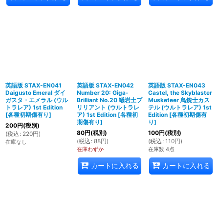
英語版 STAX-EN041
英語版 STAX-EN042
英語版 STAX-EN043
Daigusto Emeral ダイ
Number 20: Giga-
Castel, the Skyblaster
ガスタ・エメラル (ウル
Brilliant No.20 蟻岩土ブ
Musketeer 鳥銃士カス
トラレア) 1st Edition
リリアント (ウルトラレ
テル (ウルトラレア) 1st
[
各種初期傷有り
]
ア) 1st Edition
[
各種初
Edition
[
各種初期傷有
期傷有り
]
り
]
200
円
(税別)
80
円
(税別)
100
円
(税別)
(
税込
:
220
円
)
(
税込
:
88
円
)
(
税込
:
110
円
)
在庫なし
在庫わずか
在庫数 4点
カートに入れる
カートに入れる