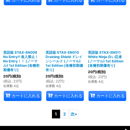
英語版 STAX-EN009
英語版 STAX-EN010
英語版 STAX-EN011
No Entry!! 進入禁止！
Draining Shield ドレイ
White Ninja 白い忍者
No Entry！！ (ノーマ
ンシールド (ノーマル)
(ノーマル) 1st Edition
ル) 1st Edition
[
各種初
1st Edition
[
各種初期傷
[
各種初期傷有り
]
期傷有り
]
有り
]
20
円
(税別)
20
円
(税別)
20
円
(税別)
(
税込
:
22
円
)
(
税込
:
22
円
)
(
税込
:
22
円
)
在庫数 4点
在庫数 4点
在庫数 4点
カートに入れる
カートに入れる
カートに入れる
1
2
次
»