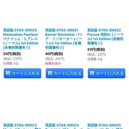
英語版 STAS-EN020
英語版 STAS-EN021
英語版 STAS-EN022
Mannadium Fearless
Barrier Resonator バリ
Fissure 地割れ (ノーマ
マナドゥム・ヒアレス
ア・リゾネーター (ノー
ル) 1st Edition
[
各種初
(ノーマル) 1st Edition
マル) 1st Edition
[
各種
期傷有り
]
[
各種初期傷有り
]
初期傷有り
]
20
円
(税別)
20
円
(税別)
40
円
(税別)
(
税込
:
22
円
)
(
税込
:
22
円
)
(
税込
:
44
円
)
在庫数 4点
在庫数 4点
在庫わずか
カートに入れる
カートに入れる
カートに入れる
英語版 STAS-EN023
英語版 STAS-EN024
英語版 STAS-EN025