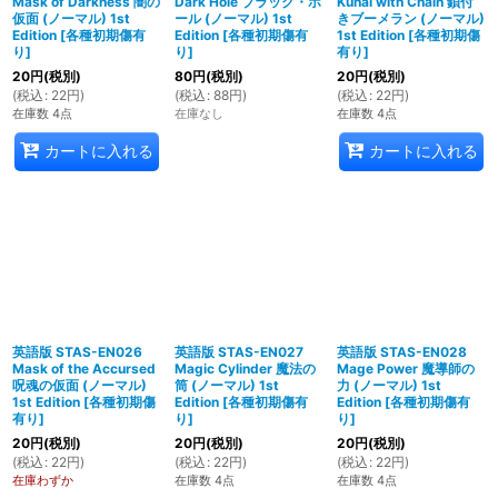
Mask of Darkness 闇の
Dark Hole ブラック・ホ
Kunai with Chain 鎖付
仮面 (ノーマル) 1st
ール (ノーマル) 1st
きブーメラン (ノーマル)
Edition
[
各種初期傷有
Edition
[
各種初期傷有
1st Edition
[
各種初期傷
り
]
り
]
有り
]
20
円
(税別)
80
円
(税別)
20
円
(税別)
(
税込
:
22
円
)
(
税込
:
88
円
)
(
税込
:
22
円
)
在庫数 4点
在庫なし
在庫数 4点
カートに入れる
カートに入れる
英語版 STAS-EN026
英語版 STAS-EN027
英語版 STAS-EN028
Mask of the Accursed
Magic Cylinder 魔法の
Mage Power 魔導師の
呪魂の仮面 (ノーマル)
筒 (ノーマル) 1st
力 (ノーマル) 1st
1st Edition
[
各種初期傷
Edition
[
各種初期傷有
Edition
[
各種初期傷有
有り
]
り
]
り
]
20
円
(税別)
20
円
(税別)
20
円
(税別)
(
税込
:
22
円
)
(
税込
:
22
円
)
(
税込
:
22
円
)
在庫わずか
在庫数 4点
在庫数 4点