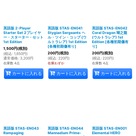
絞り込む
英語版 2-Player
英語版 STAS-EN041
英語版 STAS-EN042
Starter Set 2プレイヤ
Stygian Sergeants ヘ
Coral Dragon 瑚之龍
ー・スターター・セット
ル・ツイン・コップ (ウ
(ウルトラレア) 1st
1st Edition
ルトラレア) 1st Edition
Edition
[
各種初期傷有
[
各種初期傷有り
]
り
]
1,500
円
(税別)
200
円
(税別)
200
円
(税別)
(
税込
:
1,650
円
)
通常価格
:
3,200
円
(
税込
:
220
円
)
(
税込
:
220
円
)
在庫数 4点
在庫わずか
在庫数 4点
カートに入れる
カートに入れる
カートに入れる
英語版 STAS-EN043
英語版 STAS-EN044
英語版 STAS-EN001
Rampaging
Mannadium Prime-
Elemental HERO