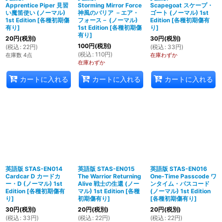
Apprentice Piper 見習
Storming Mirror Force
Scapegoat スケープ・
い魔笛使い (ノーマル)
神風のバリア －エア・
ゴート (ノーマル) 1st
1st Edition
[
各種初期傷
フォース－ (ノーマル)
Edition
[
各種初期傷有
有り
]
1st Edition
[
各種初期傷
り
]
有り
]
20
円
(税別)
30
円
(税別)
100
円
(税別)
(
税込
:
22
円
)
(
税込
:
33
円
)
(
税込
:
110
円
)
在庫数 4点
在庫わずか
在庫わずか
カートに入れる
カートに入れる
カートに入れる
英語版 STAS-EN014
英語版 STAS-EN015
英語版 STAS-EN016
Cardcar D カードカ
The Warrior Returning
One-Time Passcode ワ
ー・D (ノーマル) 1st
Alive 戦士の生還 (ノー
ンタイム・パスコード
Edition
[
各種初期傷有
マル) 1st Edition
[
各種
(ノーマル) 1st Edition
り
]
初期傷有り
]
[
各種初期傷有り
]
30
円
(税別)
20
円
(税別)
20
円
(税別)
(
税込
:
33
円
)
(
税込
:
22
円
)
(
税込
:
22
円
)