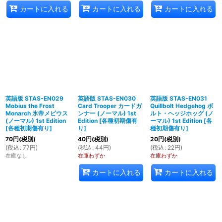
カートに入れる
カートに入れる
カートに入れる
英語版 STAS-EN029
英語版 STAS-EN030
英語版 STAS-EN031
Mobius the Frost
Card Trooper カードガ
Quillbolt Hedgehog ボ
Monarch 氷帝メビウス
ンナー (ノーマル) 1st
ルト・ヘッジホッグ (ノ
(ノーマル) 1st Edition
Edition
[
各種初期傷有
ーマル) 1st Edition
[
各
[
各種初期傷有り
]
り
]
種初期傷有り
]
70
円
(税別)
40
円
(税別)
20
円
(税別)
(
税込
:
77
円
)
(
税込
:
44
円
)
(
税込
:
22
円
)
在庫なし
在庫わずか
在庫わずか
カートに入れる
カートに入れる