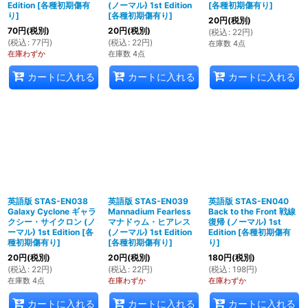
Edition
[
各種初期傷有
(ノーマル) 1st Edition
[
各種初期傷有り
]
り
]
[
各種初期傷有り
]
20
円
(税別)
70
円
(税別)
20
円
(税別)
(
税込
:
22
円
)
(
税込
:
77
円
)
(
税込
:
22
円
)
在庫数 4点
在庫わずか
在庫数 4点
カートに入れる
カートに入れる
カートに入れる
英語版 STAS-EN038
英語版 STAS-EN039
英語版 STAS-EN040
Galaxy Cyclone ギャラ
Mannadium Fearless
Back to the Front 戦線
クシー・サイクロン (ノ
マナドゥム・ヒアレス
復帰 (ノーマル) 1st
ーマル) 1st Edition
[
各
(ノーマル) 1st Edition
Edition
[
各種初期傷有
種初期傷有り
]
[
各種初期傷有り
]
り
]
20
円
(税別)
20
円
(税別)
180
円
(税別)
(
税込
:
22
円
)
(
税込
:
22
円
)
(
税込
:
198
円
)
在庫数 4点
在庫わずか
在庫わずか
カートに入れる
カートに入れる
カートに入れる