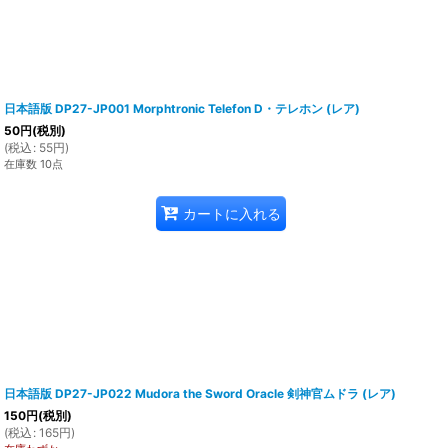
日本語版 DP27-JP001 Morphtronic Telefon D・テレホン (レア)
50
円
(税別)
(
税込
:
55
円
)
在庫数 10点
カートに入れる
日本語版 DP27-JP022 Mudora the Sword Oracle 剣神官ムドラ (レア)
150
円
(税別)
(
税込
:
165
円
)