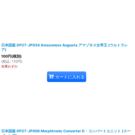
日本語版 DP27-JP034 Amazoness Augusta アマゾネス女帝王 (ウルトラレ
ア)
100
円
(税別)
(
税込
:
110
円
)
在庫わずか
カートに入れる
日本語版 DP27-JP006 Morphtronic Converter D・コンバートユニット (スー