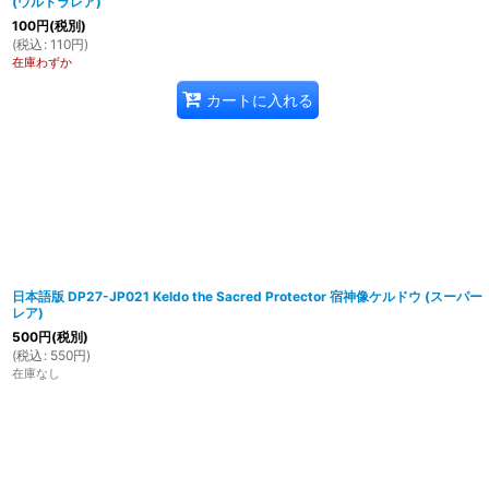
(ウルトラレア)
100
円
(税別)
(
税込
:
110
円
)
在庫わずか
カートに入れる
日本語版 DP27-JP021 Keldo the Sacred Protector 宿神像ケルドウ (スーパー
レア)
500
円
(税別)
(
税込
:
550
円
)
在庫なし