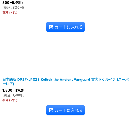
300
円
(税別)
(
税込
:
330
円
)
在庫わずか
カートに入れる
日本語版 DP27-JP023 Kelbek the Ancient Vanguard 古尖兵ケルベク (スーパ
ーレア)
1,800
円
(税別)
(
税込
:
1,980
円
)
在庫わずか
カートに入れる