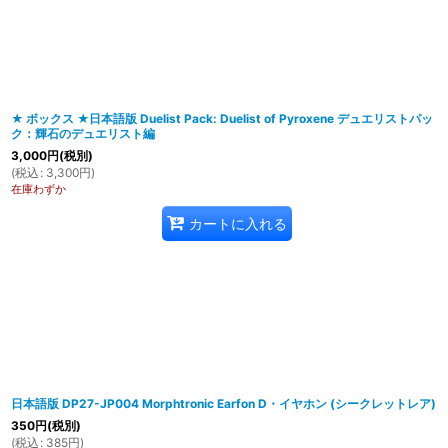
在庫あり
並び順
:
★ ボックス ★日本語版 Duelist Pack: Duelist of Pyroxene デュエリストパッ
ク：輝石のデュエリスト編
3,000
円
(税別)
(
税込
:
3,300
円
)
在庫わずか
カートに入れる
日本語版 DP27-JP004 Morphtronic Earfon D・イヤホン (シークレットレア)
350
円
(税別)
(
税込
:
385
円
)