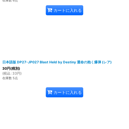
在庫数 6点
カートに入れる
日本語版 DP27-JP027 Blast Held by Destiny 運命の抱く爆弾 (レア)
30
円
(税別)
(
税込
:
33
円
)
在庫数 5点
カートに入れる