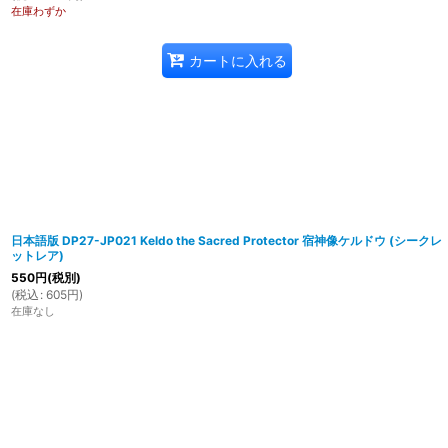
在庫わずか
カートに入れる
日本語版 DP27-JP021 Keldo the Sacred Protector 宿神像ケルドウ (シークレ
ットレア)
550
円
(税別)
(
税込
:
605
円
)
在庫なし