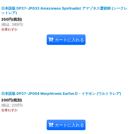
日本語版 DP27-JP033 Amazoness Spiritualist アマゾネス霊術師 (シークレ
ットレア)
350
円
(税別)
(
税込
:
385
円
)
在庫わずか
カートに入れる
日本語版 DP27-JP004 Morphtronic Earfon D・イヤホン (ウルトラレア)
200
円
(税別)
(
税込
:
220
円
)
在庫わずか
カートに入れる