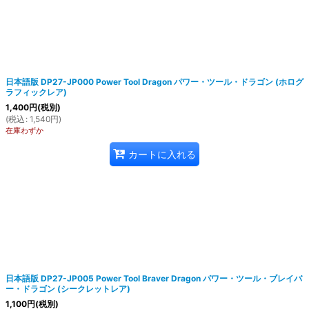
日本語版 DP27-JP000 Power Tool Dragon パワー・ツール・ドラゴン (ホログ
ラフィックレア)
絞り込む
1,400
円
(税別)
(
税込
:
1,540
円
)
在庫わずか
カートに入れる
日本語版 DP27-JP005 Power Tool Braver Dragon パワー・ツール・ブレイバ
ー・ドラゴン (シークレットレア)
1,100
円
(税別)