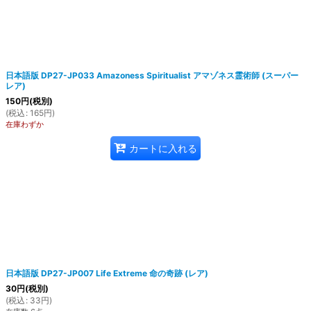
日本語版 DP27-JP033 Amazoness Spiritualist アマゾネス霊術師 (スーパー
レア)
150
円
(税別)
(
税込
:
165
円
)
在庫わずか
カートに入れる
日本語版 DP27-JP007 Life Extreme 命の奇跡 (レア)
30
円
(税別)
(
税込
:
33
円
)