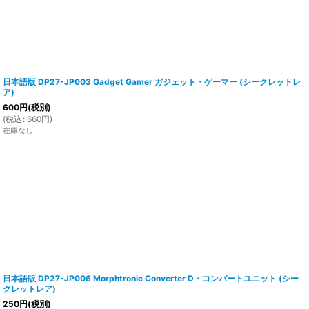
日本語版 DP27-JP003 Gadget Gamer ガジェット・ゲーマー (シークレットレ
ア)
600
円
(税別)
(
税込
:
660
円
)
在庫なし
日本語版 DP27-JP006 Morphtronic Converter D・コンバートユニット (シー
クレットレア)
250
円
(税別)