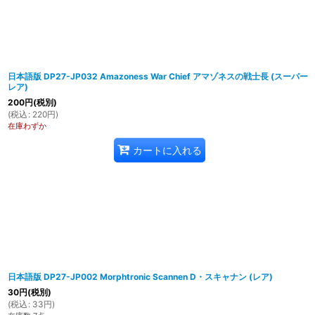
日本語版 DP27-JP032 Amazoness War Chief アマゾネスの戦士長 (スーパー
レア)
200
円
(税別)
(
税込
:
220
円
)
在庫わずか
カートに入れる
日本語版 DP27-JP002 Morphtronic Scannen D・スキャナン (レア)
30
円
(税別)
(
税込
:
33
円
)