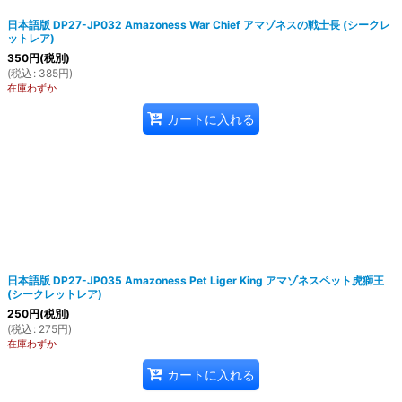
日本語版 DP27-JP032 Amazoness War Chief アマゾネスの戦士長 (シークレ
ットレア)
350
円
(税別)
(
税込
:
385
円
)
在庫わずか
カートに入れる
日本語版 DP27-JP035 Amazoness Pet Liger King アマゾネスペット虎獅王
(シークレットレア)
250
円
(税別)
(
税込
:
275
円
)
在庫わずか
カートに入れる