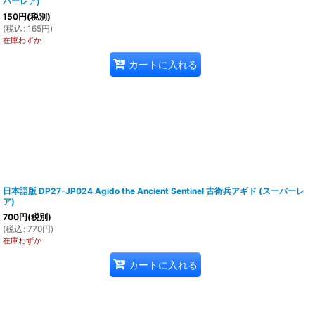
パーレア)
150
円
(税別)
(
税込
:
165
円
)
在庫わずか
カートに入れる
日本語版 DP27-JP024 Agido the Ancient Sentinel 古衛兵アギド (スーパーレ
ア)
700
円
(税別)
(
税込
:
770
円
)
在庫わずか
カートに入れる