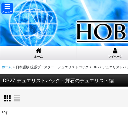
メニュー
ホーム
マイページ
ホーム
>
日本語版 拡張ブースター：デュエリストパック
>
DP27 デュエリスト
DP27 デュエリストパック：輝石のデュエリスト編
59
件
表示数
: