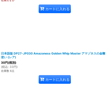
在庫わずか
カートに入れる
日本語版 DP27-JP030 Amazoness Golden Whip Master アマゾネスの金鞭
使い (レア)
30
円
(税別)
(
税込
:
33
円
)
在庫数 6点
カートに入れる