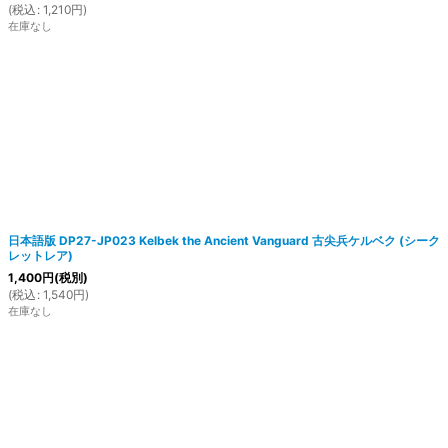
(
税込
:
1,210
円
)
在庫なし
日本語版 DP27-JP023 Kelbek the Ancient Vanguard 古尖兵ケルベク (シーク
レットレア)
1,400
円
(税別)
(
税込
:
1,540
円
)
在庫なし