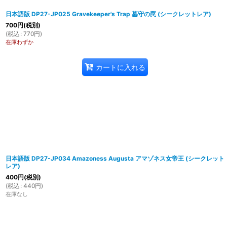
日本語版 DP27-JP025 Gravekeeper's Trap 墓守の罠 (シークレットレア)
700
円
(税別)
(
税込
:
770
円
)
在庫わずか
カートに入れる
日本語版 DP27-JP034 Amazoness Augusta アマゾネス女帝王 (シークレット
レア)
400
円
(税別)
(
税込
:
440
円
)
在庫なし