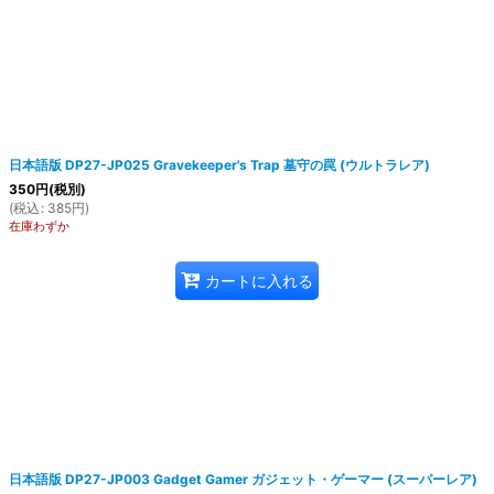
日本語版 DP27-JP025 Gravekeeper's Trap 墓守の罠 (ウルトラレア)
350
円
(税別)
(
税込
:
385
円
)
在庫わずか
カートに入れる
日本語版 DP27-JP003 Gadget Gamer ガジェット・ゲーマー (スーパーレア)