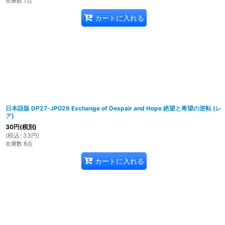
在庫数 7点
カートに入れる
日本語版 DP27-JP026 Exchange of Despair and Hope 絶望と希望の逆転 (レ
ア)
30
円
(税別)
(
税込
:
33
円
)
在庫数 8点
カートに入れる