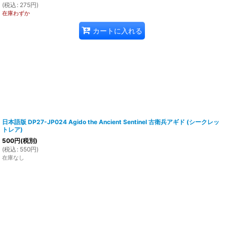
(
税込
:
275
円
)
在庫わずか
カートに入れる
日本語版 DP27-JP024 Agido the Ancient Sentinel 古衛兵アギド (シークレッ
トレア)
500
円
(税別)
(
税込
:
550
円
)
在庫なし