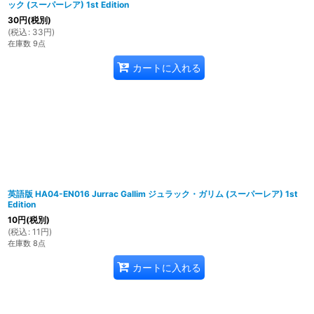
ック (スーパーレア) 1st Edition
30
円
(税別)
(
税込
:
33
円
)
在庫数 9点
カートに入れる
英語版 HA04-EN016 Jurrac Gallim ジュラック・ガリム (スーパーレア) 1st
Edition
10
円
(税別)
(
税込
:
11
円
)
在庫数 8点
カートに入れる