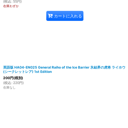
(
税込
:
55
円
)
在庫わずか
カートに入れる
英語版 HA04-EN025 General Raiho of the Ice Barrier 氷結界の虎将 ライホウ
(シークレットレア) 1st Edition
200
円
(税別)
(
税込
:
220
円
)
在庫なし