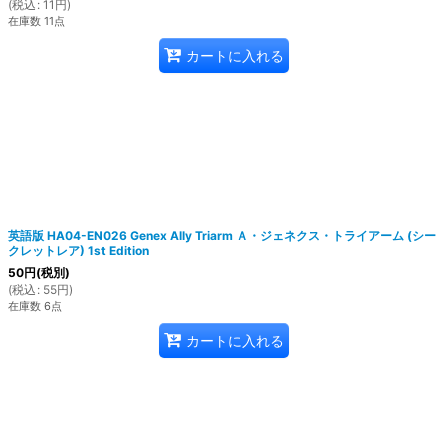
(
税込
:
11
円
)
在庫数 11点
カートに入れる
英語版 HA04-EN026 Genex Ally Triarm Ａ・ジェネクス・トライアーム (シー
クレットレア) 1st Edition
50
円
(税別)
(
税込
:
55
円
)
在庫数 6点
カートに入れる