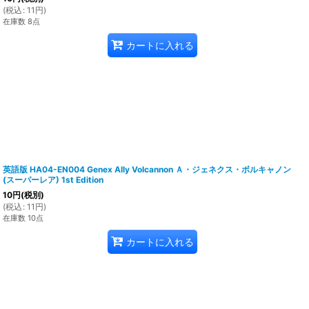
(
税込
:
11
円
)
在庫数 8点
カートに入れる
英語版 HA04-EN004 Genex Ally Volcannon Ａ・ジェネクス・ボルキャノン
(スーパーレア) 1st Edition
10
円
(税別)
(
税込
:
11
円
)
在庫数 10点
カートに入れる