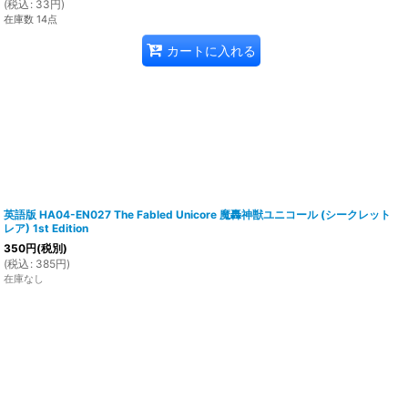
(
税込
:
33
円
)
在庫数 14点
カートに入れる
英語版 HA04-EN027 The Fabled Unicore 魔轟神獣ユニコール (シークレット
レア) 1st Edition
350
円
(税別)
(
税込
:
385
円
)
在庫なし