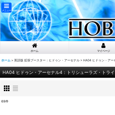
メニュー
ホーム
マイページ
ホーム
>
英語版 拡張ブースター：ヒドゥン・アーセナル
>
HA04 ヒドゥン・ア
HA04 ヒドゥン・アーセナル4：トリシューラズ・トラ
69
件
表示数
: