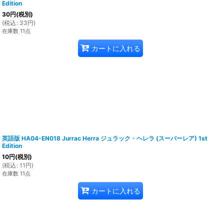
Edition
30
円
(税別)
(
税込
:
33
円
)
在庫数 11点
カートに入れる
英語版 HA04-EN018 Jurrac Herra ジュラック・ヘレラ (スーパーレア) 1st
Edition
10
円
(税別)
(
税込
:
11
円
)
在庫数 11点
カートに入れる