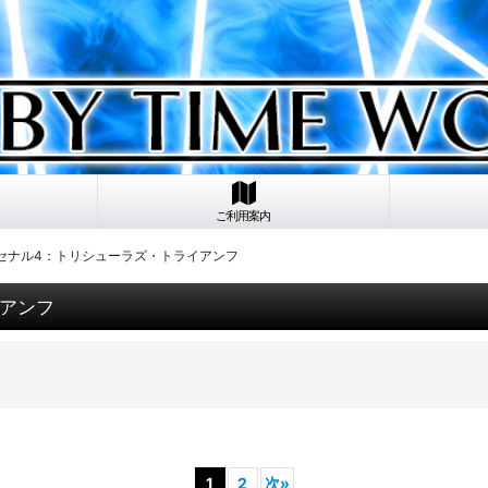
ご利用案内
ーセナル4：トリシューラズ・トライアンフ
イアンフ
1
2
次
»