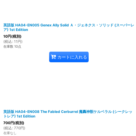
英語版 HA04-EN005 Genex Ally Solid Ａ・ジェネクス・ソリッド (スーパーレ
ア) 1st Edition
10
円
(税別)
(
税込
:
11
円
)
在庫数 10点
カートに入れる
英語版 HA04-EN008 The Fabled Cerburrel 魔轟神獣ケルベラル (シークレッ
トレア) 1st Edition
700
円
(税別)
(
税込
:
770
円
)
在庫なし