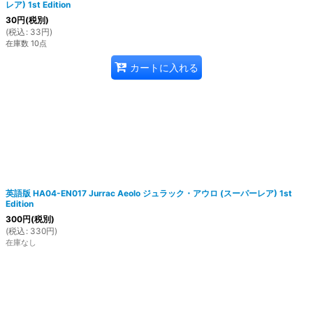
レア) 1st Edition
30
円
(税別)
(
税込
:
33
円
)
在庫数 10点
カートに入れる
英語版 HA04-EN017 Jurrac Aeolo ジュラック・アウロ (スーパーレア) 1st
Edition
300
円
(税別)
(
税込
:
330
円
)
在庫なし