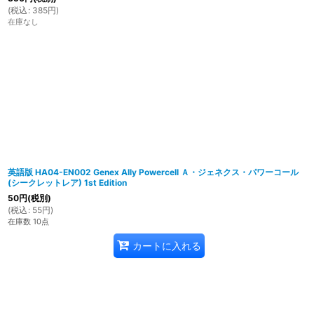
(
税込
:
385
円
)
在庫なし
英語版 HA04-EN002 Genex Ally Powercell Ａ・ジェネクス・パワーコール
(シークレットレア) 1st Edition
50
円
(税別)
(
税込
:
55
円
)
在庫数 10点
カートに入れる