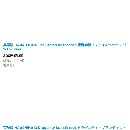
英語版 HA04-EN010 The Fabled Nozoochee 魔轟神獣ノズチ (スーパーレア)
1st Edition
200
円
(税別)
(
税込
:
220
円
)
在庫なし
英語版 HA04-EN013 Dragunity Brandistock ドラグニティ－ブランディスト