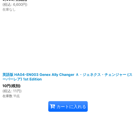
(
税込
:
6,600
円
)
在庫なし
英語版 HA04-EN003 Genex Ally Changer Ａ・ジェネクス・チェンジャー (ス
ーパーレア) 1st Edition
10
円
(税別)
(
税込
:
11
円
)
在庫数 11点
カートに入れる