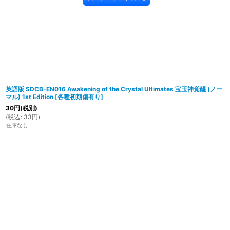
英語版 SDCB-EN016 Awakening of the Crystal Ultimates 宝玉神覚醒 (ノー
マル) 1st Edition
[
各種初期傷有り
]
30
円
(税別)
(
税込
:
33
円
)
在庫なし