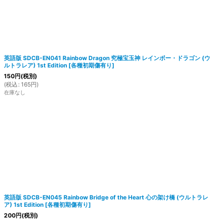
英語版 SDCB-EN041 Rainbow Dragon 究極宝玉神 レインボー・ドラゴン (ウ
ルトラレア) 1st Edition
[
各種初期傷有り
]
絞り込む
150
円
(税別)
(
税込
:
165
円
)
在庫なし
英語版 SDCB-EN045 Rainbow Bridge of the Heart 心の架け橋 (ウルトラレ
ア) 1st Edition
[
各種初期傷有り
]
200
円
(税別)