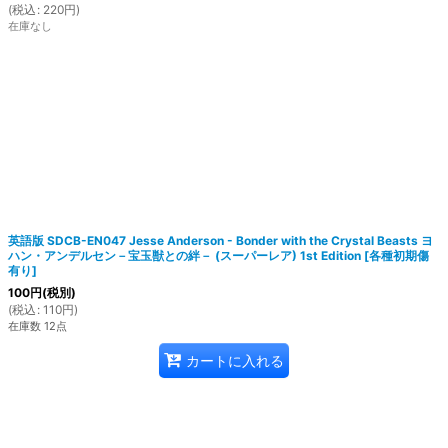
(
税込
:
220
円
)
在庫なし
英語版 SDCB-EN047 Jesse Anderson - Bonder with the Crystal Beasts ヨ
ハン・アンデルセン－宝玉獣との絆－ (スーパーレア) 1st Edition
[
各種初期傷
有り
]
100
円
(税別)
(
税込
:
110
円
)
在庫数 12点
カートに入れる