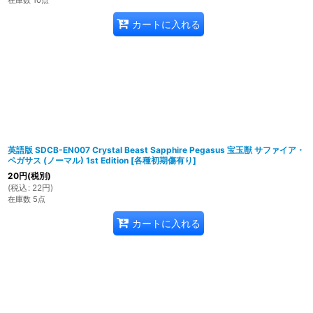
在庫数 10点
カートに入れる
英語版 SDCB-EN007 Crystal Beast Sapphire Pegasus 宝玉獣 サファイア・
ペガサス (ノーマル) 1st Edition
[
各種初期傷有り
]
20
円
(税別)
(
税込
:
22
円
)
在庫数 5点
カートに入れる