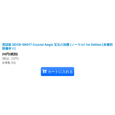
英語版 SDCB-EN017 Crystal Aegis 宝玉の加護 (ノーマル) 1st Edition
[
各種初
期傷有り
]
20
円
(税別)
(
税込
:
22
円
)
在庫数 9点
カートに入れる