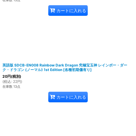
在庫数 13点
カートに入れる
英語版 SDCB-EN008 Rainbow Dark Dragon 究極宝玉神 レインボー・ダー
ク・ドラゴン (ノーマル) 1st Edition
[
各種初期傷有り
]
20
円
(税別)
(
税込
:
22
円
)
在庫数 13点
カートに入れる