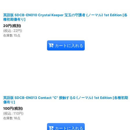
英語版 SDCB-EN010 Crystal Keeper 宝玉の守護者 (ノーマル) 1st Edition
[
各
種初期傷有り
]
20
円
(税別)
(
税込
:
22
円
)
在庫数 15点
カートに入れる
英語版 SDCB-EN013 Contact "C" 接触するG (ノーマル) 1st Edition
[
各種初期
傷有り
]
100
円
(税別)
(
税込
:
110
円
)
在庫数 16点
カートに入れる