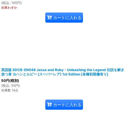
(
税込
:
165
円
)
在庫わずか
カートに入れる
英語版 SDCB-EN048 Jesse and Ruby - Unleashing the Legend 伝説を解き
放つ者 ヨハンとルビー (スーパーレア) 1st Edition
[
各種初期傷有り
]
50
円
(税別)
(
税込
:
55
円
)
在庫数 14点
カートに入れる