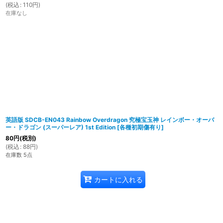
(
税込
:
110
円
)
在庫なし
英語版 SDCB-EN043 Rainbow Overdragon 究極宝玉神 レインボー・オーバ
ー・ドラゴン (スーパーレア) 1st Edition
[
各種初期傷有り
]
80
円
(税別)
(
税込
:
88
円
)
在庫数 5点
カートに入れる