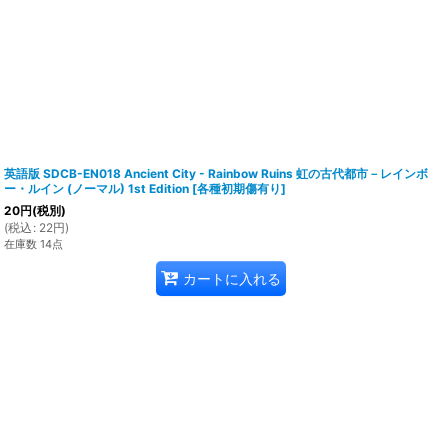
英語版 SDCB-EN018 Ancient City - Rainbow Ruins 虹の古代都市－レインボ
ー・ルイン (ノーマル) 1st Edition
[
各種初期傷有り
]
20
円
(税別)
(
税込
:
22
円
)
在庫数 14点
カートに入れる