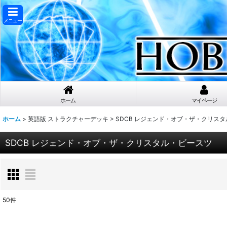
メニュー
ホーム
マイページ
ホーム
>
英語版 ストラクチャーデッキ
>
SDCB レジェンド・オブ・ザ・クリス
SDCB レジェンド・オブ・ザ・クリスタル・ビースツ
50
件
表示数
: