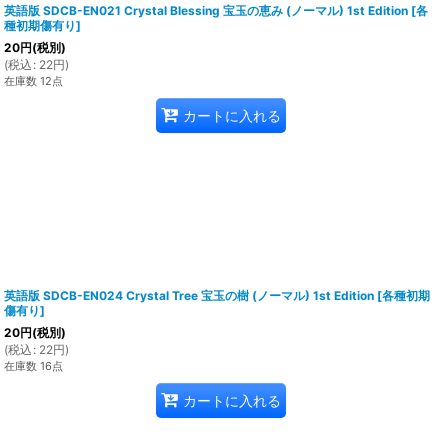
英語版 SDCB-EN021 Crystal Blessing 宝玉の恵み (ノーマル) 1st Edition
[
各
種初期傷有り
]
20
円
(税別)
(
税込
:
22
円
)
在庫数 12点
カートに入れる
英語版 SDCB-EN024 Crystal Tree 宝玉の樹 (ノーマル) 1st Edition
[
各種初期
傷有り
]
20
円
(税別)
(
税込
:
22
円
)
在庫数 16点
カートに入れる