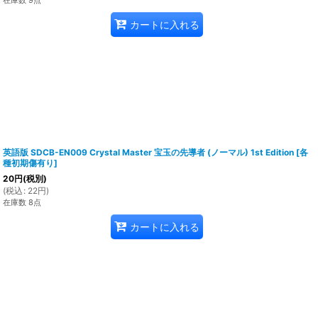
在庫数 9点
カートに入れる
英語版 SDCB-EN009 Crystal Master 宝玉の先導者 (ノーマル) 1st Edition
[
各
種初期傷有り
]
20
円
(税別)
(
税込
:
22
円
)
在庫数 8点
カートに入れる