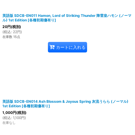
英語版 SDCB-EN011 Hamon, Lord of Striking Thunder 降雷皇ハモン (ノーマ
ル) 1st Edition
[
各種初期傷有り
]
20
円
(税別)
(
税込
:
22
円
)
在庫数 15点
カートに入れる
英語版 SDCB-EN014 Ash Blossom & Joyous Spring 灰流うらら (ノーマル)
1st Edition
[
各種初期傷有り
]
1,000
円
(税別)
(
税込
:
1,100
円
)
在庫なし