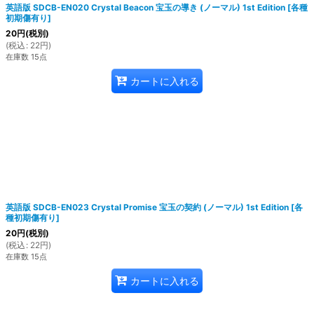
英語版 SDCB-EN020 Crystal Beacon 宝玉の導き (ノーマル) 1st Edition
[
各種
初期傷有り
]
20
円
(税別)
(
税込
:
22
円
)
在庫数 15点
カートに入れる
英語版 SDCB-EN023 Crystal Promise 宝玉の契約 (ノーマル) 1st Edition
[
各
種初期傷有り
]
20
円
(税別)
(
税込
:
22
円
)
在庫数 15点
カートに入れる