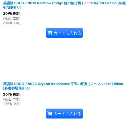
英語版 SDCB-EN019 Rainbow Bridge 虹の架け橋 (ノーマル) 1st Edition
[
各種
初期傷有り
]
20
円
(税別)
(
税込
:
22
円
)
在庫数 13点
カートに入れる
英語版 SDCB-EN022 Crystal Abundance 宝玉の氾濫 (ノーマル) 1st Edition
[
各種初期傷有り
]
20
円
(税別)
(
税込
:
22
円
)
在庫数 15点
カートに入れる