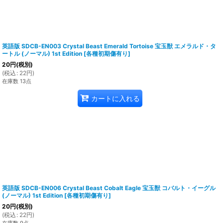
英語版 SDCB-EN003 Crystal Beast Emerald Tortoise 宝玉獣 エメラルド・タ
ートル (ノーマル) 1st Edition
[
各種初期傷有り
]
20
円
(税別)
(
税込
:
22
円
)
在庫数 13点
カートに入れる
英語版 SDCB-EN006 Crystal Beast Cobalt Eagle 宝玉獣 コバルト・イーグル
(ノーマル) 1st Edition
[
各種初期傷有り
]
20
円
(税別)
(
税込
:
22
円
)