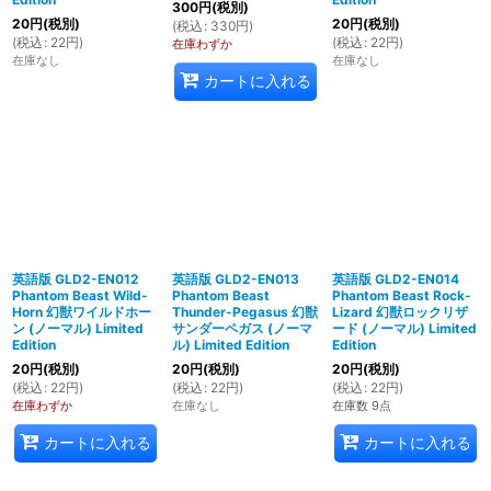
300
円
(税別)
20
円
(税別)
20
円
(税別)
(
税込
:
330
円
)
(
税込
:
22
円
)
(
税込
:
22
円
)
在庫わずか
在庫なし
在庫なし
カートに入れる
英語版 GLD2-EN012
英語版 GLD2-EN013
英語版 GLD2-EN014
Phantom Beast Wild-
Phantom Beast
Phantom Beast Rock-
Horn 幻獣ワイルドホー
Thunder-Pegasus 幻獣
Lizard 幻獣ロックリザ
ン (ノーマル) Limited
サンダーペガス (ノーマ
ード (ノーマル) Limited
Edition
ル) Limited Edition
Edition
20
円
(税別)
20
円
(税別)
20
円
(税別)
(
税込
:
22
円
)
(
税込
:
22
円
)
(
税込
:
22
円
)
在庫わずか
在庫なし
在庫数 9点
カートに入れる
カートに入れる