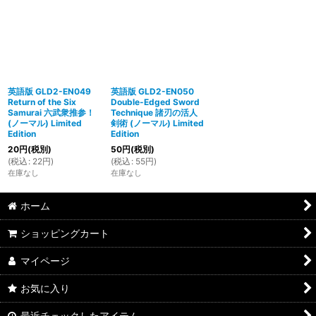
英語版 GLD2-EN049
英語版 GLD2-EN050
Return of the Six
Double-Edged Sword
Samurai 六武衆推参！
Technique 諸刃の活人
(ノーマル) Limited
剣術 (ノーマル) Limited
Edition
Edition
20
円
(税別)
50
円
(税別)
(
税込
:
22
円
)
(
税込
:
55
円
)
在庫なし
在庫なし
ホーム
ショッピングカート
マイページ
お気に入り
最近チェックしたアイテム