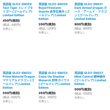
英語版 GLD2-EN029
英語版 GLD2-EN030
英語版 GLD2-EN031
Test Tiger スレイブタ
Royal Firestorm
Dark Armed Dragon ダ
イガー (ゴールドレア)
Guards 炎帝近衛兵 (ゴ
ーク・アームド・ドラゴ
Limited Edition
ールドレア) Limited
ン (ゴールドレア)
Edition
Limited Edition
450
円
(税別)
200
円
(税別)
900
円
(税別)
(
税込
:
495
円
)
(
税込
:
220
円
)
(
税込
:
990
円
)
在庫なし
在庫なし
在庫なし
英語版 GLD2-EN032
英語版 GLD2-EN033
英語版 GLD2-EN037
Prime Material Dragon
Caius the Shadow
Mind Control 精神操作
マテリアルドラゴン (ゴ
Monarch 邪帝ガイウス
(ゴールドレア) Limited
ールドレア) Limited
(ゴールドレア) Limited
Edition
Edition
Edition
500
円
(税別)
550
円
(税別)
350
円
(税別)
(
税込
:
550
円
)
(
税込
:
605
円
)
(
税込
:
385
円
)
在庫なし
在庫なし
在庫なし