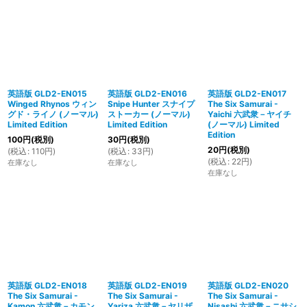
英語版 GLD2-EN015
英語版 GLD2-EN016
英語版 GLD2-EN017
Winged Rhynos ウィン
Snipe Hunter スナイプ
The Six Samurai -
グド・ライノ (ノーマル)
ストーカー (ノーマル)
Yaichi 六武衆－ヤイチ
Limited Edition
Limited Edition
(ノーマル) Limited
Edition
100
円
(税別)
30
円
(税別)
20
円
(税別)
(
税込
:
110
円
)
(
税込
:
33
円
)
(
税込
:
22
円
)
在庫なし
在庫なし
在庫なし
英語版 GLD2-EN018
英語版 GLD2-EN019
英語版 GLD2-EN020
The Six Samurai -
The Six Samurai -
The Six Samurai -
Kamon 六武衆－カモン
Yariza 六武衆－ヤリザ
Nisashi 六武衆－ニサシ