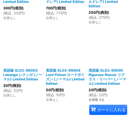
Limited Edition
ドレア) Limited Edition
ルドレア) Limited
Edition
300
円
(税別)
700
円
(税別)
250
円
(税別)
(
税込
:
330
円
)
(
税込
:
770
円
)
(
税込
:
275
円
)
在庫なし
在庫なし
在庫なし
英語版 GLD2-EN003
英語版 GLD2-EN004
英語版 GLD2-EN005
Lekunga レクンガ (ノー
Lord Poison ロードポイ
Rigorous Reaver リグ
マル) Limited Edition
ズン (ノーマル) Limited
ラス・リーパー (ノーマ
Edition
ル) Limited Edition
30
円
(税別)
50
円
(税別)
20
円
(税別)
(
税込
:
33
円
)
(
税込
:
55
円
)
(
税込
:
22
円
)
在庫なし
在庫なし
在庫数 4点
カートに入れる