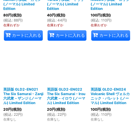
(ノーマル) Limited
(ノーマル) Limited
(ノーマル) Limited
Edition
Edition
Edition
80
円
(税別)
40
円
(税別)
100
円
(税別)
(
税込
:
88
円
)
(
税込
:
44
円
)
(
税込
:
110
円
)
在庫わずか
在庫わずか
在庫わずか
カートに入れる
カートに入れる
カートに入れる
英語版 GLD2-EN021
英語版 GLD2-EN022
英語版 GLD2-EN024
The Six Samurai - Zanji
The Six Samurai - Irou
Volcanic Shell ヴォルカ
六武衆－ザンジ (ノーマ
六武衆－イロウ (ノーマ
ニック・バレット (ノー
ル) Limited Edition
ル) Limited Edition
マル) Limited Edition
20
円
(税別)
20
円
(税別)
100
円
(税別)
(
税込
:
22
円
)
(
税込
:
22
円
)
(
税込
:
110
円
)
在庫なし
在庫なし
在庫なし