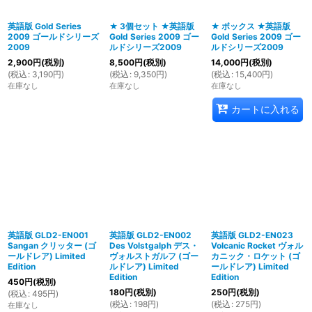
英語版 Gold Series
★ 3個セット ★英語版
★ ボックス ★英語版
2009 ゴールドシリーズ
Gold Series 2009 ゴー
Gold Series 2009 ゴー
絞り込む
2009
ルドシリーズ2009
ルドシリーズ2009
2,900
円
(税別)
8,500
円
(税別)
14,000
円
(税別)
(
税込
:
3,190
円
)
(
税込
:
9,350
円
)
(
税込
:
15,400
円
)
在庫なし
在庫なし
在庫なし
カートに入れる
英語版 GLD2-EN001
英語版 GLD2-EN002
英語版 GLD2-EN023
Sangan クリッター (ゴ
Des Volstgalph デス・
Volcanic Rocket ヴォル
ールドレア) Limited
ヴォルストガルフ (ゴー
カニック・ロケット (ゴ
Edition
ルドレア) Limited
ールドレア) Limited
Edition
Edition
450
円
(税別)
180
円
(税別)
250
円
(税別)
(
税込
:
495
円
)
(
税込
:
198
円
)
(
税込
:
275
円
)
在庫なし