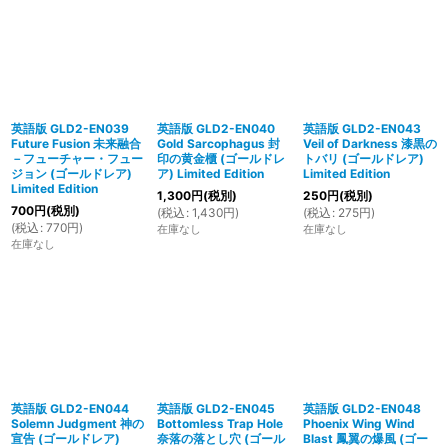
英語版 GLD2-EN039
英語版 GLD2-EN040
英語版 GLD2-EN043
Future Fusion 未来融合
Gold Sarcophagus 封
Veil of Darkness 漆黒の
－フューチャー・フュー
印の黄金櫃 (ゴールドレ
トバリ (ゴールドレア)
ジョン (ゴールドレア)
ア) Limited Edition
Limited Edition
Limited Edition
1,300
円
(税別)
250
円
(税別)
700
円
(税別)
(
税込
:
1,430
円
)
(
税込
:
275
円
)
(
税込
:
770
円
)
在庫なし
在庫なし
在庫なし
英語版 GLD2-EN044
英語版 GLD2-EN045
英語版 GLD2-EN048
Solemn Judgment 神の
Bottomless Trap Hole
Phoenix Wing Wind
宣告 (ゴールドレア)
奈落の落とし穴 (ゴール
Blast 鳳翼の爆風 (ゴー