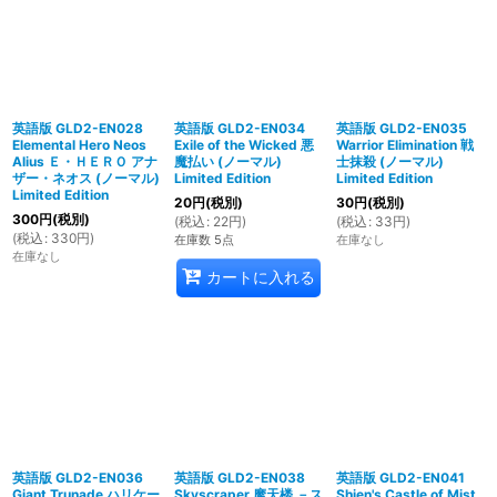
英語版 GLD2-EN028
英語版 GLD2-EN034
英語版 GLD2-EN035
Elemental Hero Neos
Exile of the Wicked 悪
Warrior Elimination 戦
Alius Ｅ・ＨＥＲＯ アナ
魔払い (ノーマル)
士抹殺 (ノーマル)
ザー・ネオス (ノーマル)
Limited Edition
Limited Edition
Limited Edition
20
円
(税別)
30
円
(税別)
300
円
(税別)
(
税込
:
22
円
)
(
税込
:
33
円
)
(
税込
:
330
円
)
在庫数 5点
在庫なし
在庫なし
カートに入れる
英語版 GLD2-EN036
英語版 GLD2-EN038
英語版 GLD2-EN041
Giant Trunade ハリケー
Skyscraper 摩天楼 －ス
Shien's Castle of Mist