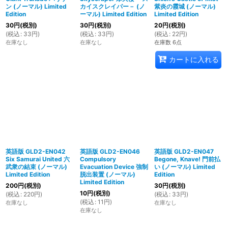
ン (ノーマル) Limited
カイスクレイパー－ (ノ
紫炎の霞城 (ノーマル)
Edition
ーマル) Limited Edition
Limited Edition
30
円
(税別)
30
円
(税別)
20
円
(税別)
(
税込
:
33
円
)
(
税込
:
33
円
)
(
税込
:
22
円
)
在庫なし
在庫なし
在庫数 6点
カートに入れる
英語版 GLD2-EN042
英語版 GLD2-EN046
英語版 GLD2-EN047
Six Samurai United 六
Compulsory
Begone, Knave! 門前払
武衆の結束 (ノーマル)
Evacuation Device 強制
い (ノーマル) Limited
Limited Edition
脱出装置 (ノーマル)
Edition
Limited Edition
200
円
(税別)
30
円
(税別)
10
円
(税別)
(
税込
:
220
円
)
(
税込
:
33
円
)
(
税込
:
11
円
)
在庫なし
在庫なし
在庫なし