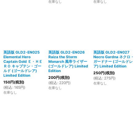
在庫なし
在庫なし
英語版 GLD2-EN025
英語版 GLD2-EN026
英語版 GLD2-EN027
Elemental Hero
Raiza the Storm
Necro Gardna ネクロ・
Captain Gold Ｅ・ＨＥ
Monarch 風帝ライザー
ガードナー (ゴールドレ
ＲＯ キャプテン・ゴー
(ゴールドレア) Limited
ア) Limited Edition
ルド (ゴールドレア)
Edition
250
円
(税別)
Limited Edition
200
円
(税別)
(
税込
:
275
円
)
150
円
(税別)
(
税込
:
220
円
)
在庫なし
(
税込
:
165
円
)
在庫なし
在庫なし