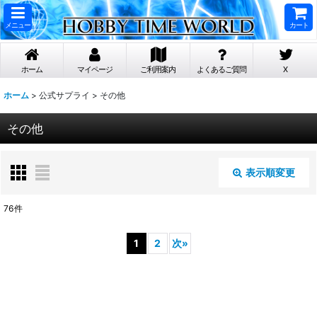
メニュー
カート
ホーム
マイページ
ご利用案内
よくあるご質問
X
ホーム
>
公式サプライ
>
その他
その他
表示順変更
閉じる
76
件
表示数
:
1
2
次
»
在庫あり
並び順
: