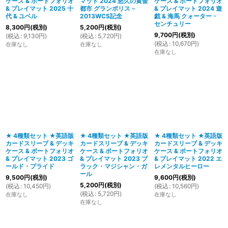
ケース & ポートフォリオ
マット 2024 悠久の黄金
ケース & ポートフォリオ
& プレイマット 2025 十
都市 グランポリス－
& プレイマット 2024 遊
代 & ユベル
2013WCS記念
戯 & 海馬 クォーター・
センチュリー
8,300
円
(税別)
5,200
円
(税別)
9,700
円
(税別)
(
税込
:
9,130
円
)
(
税込
:
5,720
円
)
(
税込
:
10,670
円
)
在庫なし
在庫なし
在庫なし
★ 4種類セット ★英語版
★ 4種類セット ★英語版
★ 4種類セット ★英語版
カードスリーブ & デッキ
カードスリーブ & デッキ
カードスリーブ & デッキ
ケース & ポートフォリオ
ケース & ポートフォリオ
ケース & ポートフォリオ
& プレイマット 2023 ゴ
& プレイマット 2023 ブ
& プレイマット 2022 エ
ールド・プライド
ラック・マジシャン・ガ
レメンタルヒーロー
ール
9,500
円
(税別)
9,600
円
(税別)
5,200
円
(税別)
(
税込
:
10,450
円
)
(
税込
:
10,560
円
)
(
税込
:
5,720
円
)
在庫なし
在庫なし
在庫なし