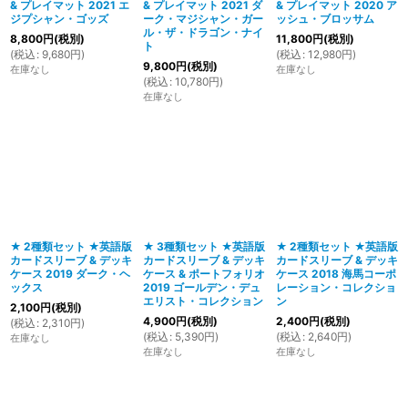
& プレイマット 2021 エ
& プレイマット 2021 ダ
& プレイマット 2020 ア
ジプシャン・ゴッズ
ーク・マジシャン・ガー
ッシュ・ブロッサム
ル・ザ・ドラゴン・ナイ
8,800
円
(税別)
11,800
円
(税別)
ト
(
税込
:
9,680
円
)
(
税込
:
12,980
円
)
9,800
円
(税別)
在庫なし
在庫なし
(
税込
:
10,780
円
)
在庫なし
★ 2種類セット ★英語版
★ 3種類セット ★英語版
★ 2種類セット ★英語版
カードスリーブ & デッキ
カードスリーブ & デッキ
カードスリーブ & デッキ
ケース 2019 ダーク・ヘ
ケース & ポートフォリオ
ケース 2018 海馬コーポ
ックス
2019 ゴールデン・デュ
レーション・コレクショ
エリスト・コレクション
ン
2,100
円
(税別)
4,900
円
(税別)
2,400
円
(税別)
(
税込
:
2,310
円
)
(
税込
:
5,390
円
)
(
税込
:
2,640
円
)
在庫なし
在庫なし
在庫なし