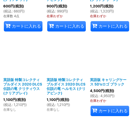
600
円
(税別)
900
円
(税別)
1,200
円
(税別)
(
税込
:
660
円
)
(
税込
:
990
円
)
(
税込
:
1,320
円
)
在庫数 4点
在庫わずか
在庫わずか
カートに入れる
カートに入れる
カートに入れる
英語版 特製コレクティ
英語版 特製コレクティ
英語版 キャリングケー
ブルダイス 2020 DLCS
ブルダイス 2020 DLCS
ス 5D'sロゴ ブラック
伝説の竜 クリティウス
伝説の竜 ヘルモス (クリ
4,500
円
(税別)
(クリアグレイ)
アピンク)
(
税込
:
4,950
円
)
1,100
円
(税別)
1,100
円
(税別)
在庫わずか
(
税込
:
1,210
円
)
(
税込
:
1,210
円
)
在庫なし
在庫なし
カートに入れる