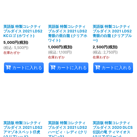
英語版 特製コレクティ
英語版 特製コレクティ
英語版 特製コレクティ
ブルダイス 2021 LDS2
ブルダイス 2021 LDS2
ブルダイス 2021 LDS2
KCロゴ (ホワイト)
青眼の亜白龍 (クリアホ
青眼の白龍 (クリアブル
ワイト)
ー)
5,000
円
(税別)
1,000
円
(税別)
2,500
円
(税別)
(
税込
:
5,500
円
)
(
税込
:
1,100
円
)
(
税込
:
2,750
円
)
在庫わずか
在庫わずか
在庫わずか
カートに入れる
カートに入れる
カートに入れる
英語版 特製コレクティ
英語版 特製コレクティ
英語版 特製コレクティ
ブルダイス 2021 LDS2
ブルダイス 2021 LDS2
ブルダイス 2020 DLCS
アマゾネスペット仔虎
ハーピィ・レディ (クリ
伝説の竜 ティマイオス
(クリアレッド)
アピンク)
(クリアグリーン)