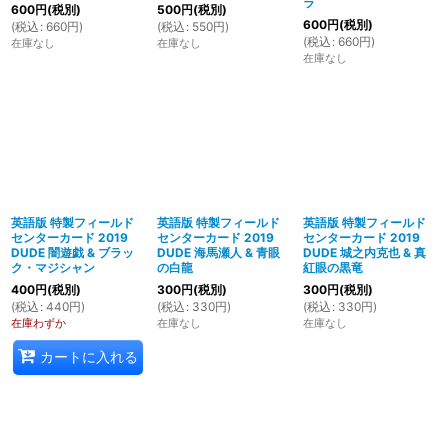
ラ
600
円
(税別)
500
円
(税別)
600
円
(税別)
(
税込
:
660
円
)
(
税込
:
550
円
)
(
税込
:
660
円
)
在庫なし
在庫なし
在庫なし
英語版 特製フィールド
英語版 特製フィールド
英語版 特製フィールド
センターカード 2019
センターカード 2019
センターカード 2019
DUDE 闇遊戯 & ブラッ
DUDE 海馬瀬人 & 青眼
DUDE 城之内克也 & 真
ク・マジシャン
の白龍
紅眼の黒竜
400
円
(税別)
300
円
(税別)
300
円
(税別)
(
税込
:
440
円
)
(
税込
:
330
円
)
(
税込
:
330
円
)
在庫わずか
在庫なし
在庫なし
カートに入れる