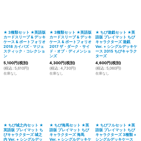
★ 3種類セット ★英語版
★ 3種類セット ★英語版
★ ちび遊戯セット ★英
カードスリーブ & デッキ
カードスリーブ & デッキ
語版 プレイマット ちび
ケース & ポートフォリオ
ケース & ポートフォリオ
キャラクターズ 遊戯
2018 カイバズ・マジェ
2017 ザ・ダーク・サイ
Ver. + シングルデッキケ
スティック・コレクショ
ド・オブ・ディメンショ
ース 2015 ちびキャラク
ン
ンズ
ターズ
5,100
円
(税別)
4,300
円
(税別)
4,600
円
(税別)
(
税込
:
5,610
円
)
(
税込
:
4,730
円
)
(
税込
:
5,060
円
)
在庫なし
在庫なし
在庫なし
★ ちび城之内セット ★
★ ちび海馬セット ★英
★ ちびフルセット ★英
英語版 プレイマット ち
語版 プレイマット ちび
語版 プレイマット ちび
びキャラクターズ 城之
キャラクターズ 海馬
キャラクターズ 3種類 +
内 Ver. + シングルデッ
Ver. + シングルデッキケ
シングルデッキケース