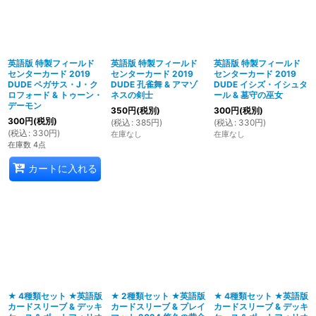
英語版 特製フィールド
英語版 特製フィールド
英語版 特製フィールド
センターカード 2019
センターカード 2019
センターカード 2019
DUDE ペガサス・J・ク
DUDE 孔雀舞 & アマゾ
DUDE イシズ・イシュタ
ロフォード & トゥーン・
ネスの剣士
ール & 墓守の巫女
デーモン
350
円
(税別)
300
円
(税別)
300
円
(税別)
(
税込
:
385
円
)
(
税込
:
330
円
)
(
税込
:
330
円
)
在庫なし
在庫なし
在庫数 4点
カートに入れる
★ 4種類セット ★英語版
★ 2種類セット ★英語版
★ 4種類セット ★英語版
カードスリーブ & デッキ
カードスリーブ & プレイ
カードスリーブ & デッキ