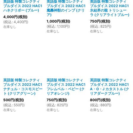
英語版 特製コレクティ
英語版 特製コレクティ
英語版 特製コレクティ
ブルダイス 2022 HAC1
ブルダイス 2022 HAC1
ブルダイス 2022 HAC1
ハネクリボー (ブルー)
魔轟神獣のインプ (クリ
氷結界の龍 トリシュー
ア)
ラ (クリアライトブルー)
4,000
円
(税別)
1,000
円
(税別)
750
円
(税別)
(
税込
:
4,400
円
)
(
税込
:
1,100
円
)
(
税込
:
825
円
)
在庫なし
在庫なし
在庫なし
英語版 特製コレクティ
英語版 特製コレクティ
英語版 特製コレクティ
ブルダイス 2022 HAC1
ブルダイス 2022 HAC1
ブルダイス 2022 HAC1
ナチュル・コスモスビー
フレムベル・ベビー (ク
A・O・J カタストル (ク
ト (クリアグリーン)
リアオレンジ)
リアダークブルー)
500
円
(税別)
750
円
(税別)
800
円
(税別)
(
税込
:
550
円
)
(
税込
:
825
円
)
(
税込
:
880
円
)
在庫なし
在庫なし
在庫なし