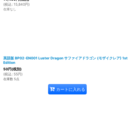
(
税込
:
15,840
円
)
在庫なし
英語版 BP02-EN001 Luster Dragon サファイアドラゴン (モザイクレア) 1st
Edition
50
円
(税別)
(
税込
:
55
円
)
在庫数 5点
カートに入れる