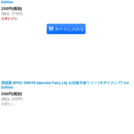
Edition
250
円
(税別)
(
税込
:
275
円
)
在庫わずか
カートに入れる
英語版 BP02-EN018 Injection Fairy Lily お注射天使リリー (モザイクレア) 1st
Edition
200
円
(税別)
(
税込
:
220
円
)
在庫なし