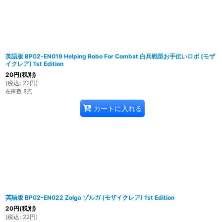
英語版 BP02-EN019 Helping Robo For Combat 白兵戦型お手伝いロボ (モザ
イクレア) 1st Edition
20
円
(税別)
(
税込
:
22
円
)
在庫数 8点
カートに入れる
英語版 BP02-EN022 Zolga ゾルガ (モザイクレア) 1st Edition
20
円
(税別)
(
税込
:
22
円
)