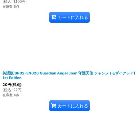
(
税込
:
1,100
円
)
在庫数 6点
カートに入れる
英語版 BP02-EN026 Guardian Angel Joan 守護天使 ジャンヌ (モザイクレア)
1st Edition
20
円
(税別)
(
税込
:
22
円
)
在庫数 4点
カートに入れる