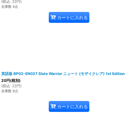
(
税込
:
22
円
)
在庫数 4点
カートに入れる
英語版 BP02-EN027 Slate Warrior ニュート (モザイクレア) 1st Edition
20
円
(税別)
(
税込
:
22
円
)
在庫数 9点
カートに入れる