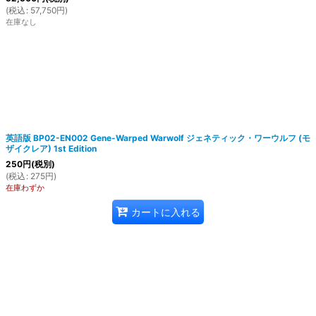
(
税込
:
57,750
円
)
在庫なし
英語版 BP02-EN002 Gene-Warped Warwolf ジェネティック・ワーウルフ (モ
ザイクレア) 1st Edition
250
円
(税別)
(
税込
:
275
円
)
在庫わずか
カートに入れる