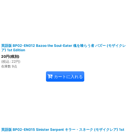
英語版 BP02-EN012 Bazoo the Soul-Eater 魂を喰らう者 バズー (モザイクレ
ア) 1st Edition
20
円
(税別)
(
税込
:
22
円
)
在庫数 9点
カートに入れる
英語版 BP02-EN015 Sinister Serpent キラー・スネーク (モザイクレア) 1st