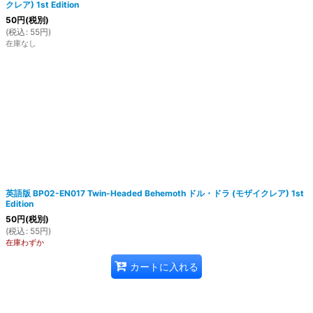
クレア) 1st Edition
50
円
(税別)
(
税込
:
55
円
)
在庫なし
英語版 BP02-EN017 Twin-Headed Behemoth ドル・ドラ (モザイクレア) 1st
Edition
50
円
(税別)
(
税込
:
55
円
)
在庫わずか
カートに入れる