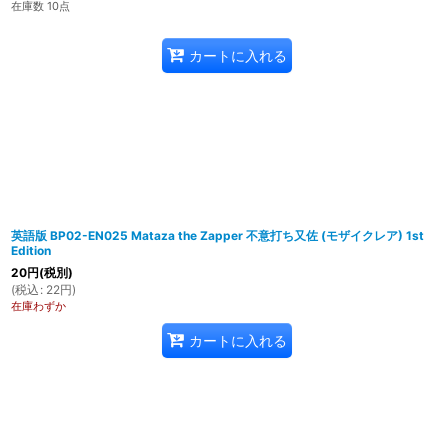
在庫数 10点
カートに入れる
英語版 BP02-EN025 Mataza the Zapper 不意打ち又佐 (モザイクレア) 1st
Edition
20
円
(税別)
(
税込
:
22
円
)
在庫わずか
カートに入れる