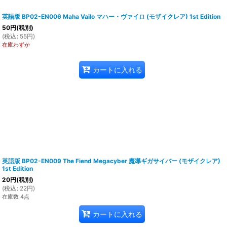
英語版 BP02-EN006 Maha Vailo マハー・ヴァイロ (モザイクレア) 1st Edition
50
円
(税別)
(
税込
:
55
円
)
在庫わずか
カートに入れる
英語版 BP02-EN009 The Fiend Megacyber 魔導ギガサイバー (モザイクレア)
1st Edition
20
円
(税別)
(
税込
:
22
円
)
在庫数 4点
カートに入れる