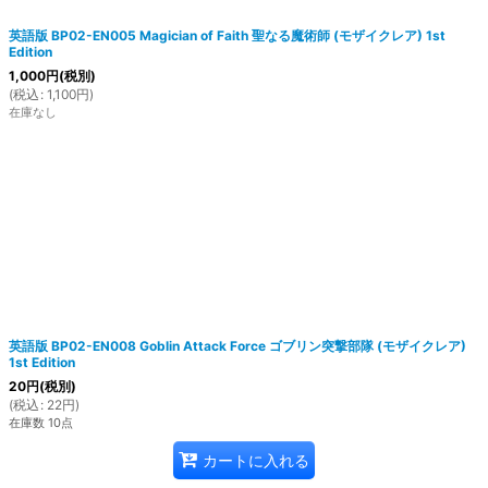
英語版 BP02-EN005 Magician of Faith 聖なる魔術師 (モザイクレア) 1st
Edition
1,000
円
(税別)
(
税込
:
1,100
円
)
在庫なし
英語版 BP02-EN008 Goblin Attack Force ゴブリン突撃部隊 (モザイクレア)
1st Edition
20
円
(税別)
(
税込
:
22
円
)
在庫数 10点
カートに入れる