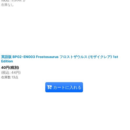
在庫なし
英語版 BP02-EN003 Frostosaurus フロストザウルス (モザイクレア) 1st
Edition
40
円
(税別)
(
税込
:
44
円
)
在庫数 13点
カートに入れる