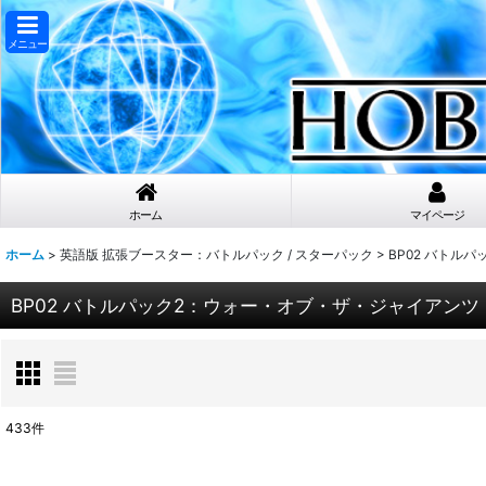
メニュー
ホーム
マイページ
ホーム
>
英語版 拡張ブースター：バトルパック / スターパック
>
BP02 バトル
BP02 バトルパック2：ウォー・オブ・ザ・ジャイアンツ
433
件
表示数
: