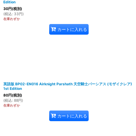
Edition
30
円
(税別)
(
税込
:
33
円
)
在庫わずか
カートに入れる
英語版 BP02-EN016 Airknight Parshath 天空騎士パーシアス (モザイクレア)
1st Edition
80
円
(税別)
(
税込
:
88
円
)
在庫わずか
カートに入れる