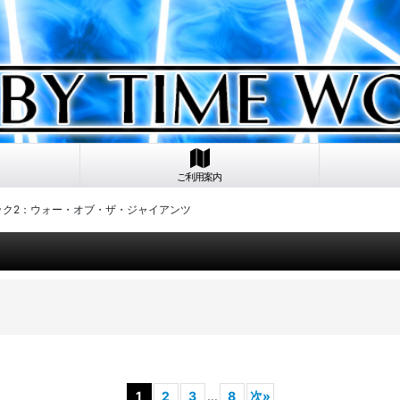
ご利用案内
パック2：ウォー・オブ・ザ・ジャイアンツ
1
2
3
...
8
次
»