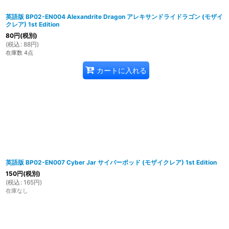
英語版 BP02-EN004 Alexandrite Dragon アレキサンドライドラゴン (モザイ
クレア) 1st Edition
80
円
(税別)
(
税込
:
88
円
)
在庫数 4点
カートに入れる
英語版 BP02-EN007 Cyber Jar サイバーポッド (モザイクレア) 1st Edition
150
円
(税別)
(
税込
:
165
円
)
在庫なし