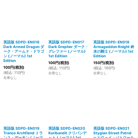
英語版 SDPD-EN016
英語版 SDPD-EN017
英語版 SDPD-EN018
Dark Armed Dragon ダ
Dark Grepher ダーク・
Armageddon Knight 終
ーク・アームド・ドラゴ
グレファー (ノーマル)
末の騎士 (ノーマル) 1st
ン (ノーマル) 1st
1st Edition
Edition
Edition
100
円
(税別)
150
円
(税別)
100
円
(税別)
(
税込
:
110
円
)
(
税込
:
165
円
)
(
税込
:
110
円
)
在庫なし
在庫なし
在庫なし
英語版 SDPD-EN019
英語版 SDPD-EN020
英語版 SDPD-EN021
Trance Archfiend トラ
Kuribandit クリバンデ
Stygian Street Patrol
ンス・デーモン (ノーマ
ット (ノーマル) 1st
ヘルウェイ・パトロール