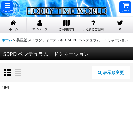
メニュー
カート
ホーム
マイページ
ご利用案内
よくあるご質問
X
ホーム
>
英語版 ストラクチャーデッキ
>
SDPD ペンデュラム・ドミネーション
SDPD ペンデュラム・ドミネーション
表示順変更
閉じる
46
件
表示数
:
在庫あり
並び順
: