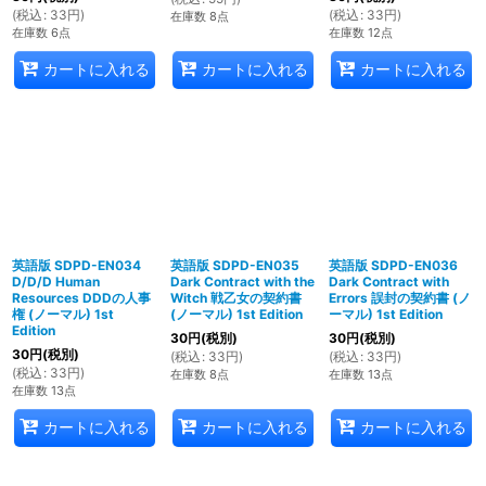
(
税込
:
33
円
)
(
税込
:
33
円
)
在庫数 8点
在庫数 6点
在庫数 12点
カートに入れる
カートに入れる
カートに入れる
英語版 SDPD-EN034
英語版 SDPD-EN035
英語版 SDPD-EN036
D/D/D Human
Dark Contract with the
Dark Contract with
Resources DDDの人事
Witch 戦乙女の契約書
Errors 誤封の契約書 (ノ
権 (ノーマル) 1st
(ノーマル) 1st Edition
ーマル) 1st Edition
Edition
30
円
(税別)
30
円
(税別)
30
円
(税別)
(
税込
:
33
円
)
(
税込
:
33
円
)
(
税込
:
33
円
)
在庫数 8点
在庫数 13点
在庫数 13点
カートに入れる
カートに入れる
カートに入れる