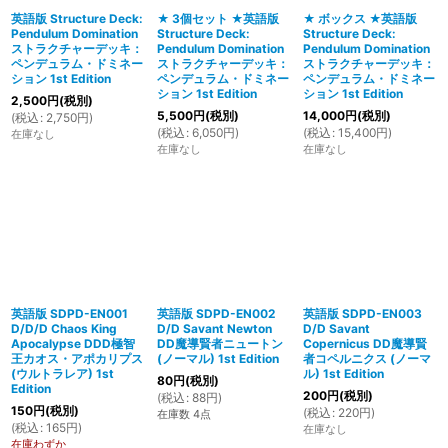
英語版 Structure Deck:
★ 3個セット ★英語版
★ ボックス ★英語版
Pendulum Domination
Structure Deck:
Structure Deck:
絞り込む
ストラクチャーデッキ：
Pendulum Domination
Pendulum Domination
ペンデュラム・ドミネー
ストラクチャーデッキ：
ストラクチャーデッキ：
ション 1st Edition
ペンデュラム・ドミネー
ペンデュラム・ドミネー
ション 1st Edition
ション 1st Edition
2,500
円
(税別)
5,500
円
(税別)
14,000
円
(税別)
(
税込
:
2,750
円
)
(
税込
:
6,050
円
)
(
税込
:
15,400
円
)
在庫なし
在庫なし
在庫なし
英語版 SDPD-EN001
英語版 SDPD-EN002
英語版 SDPD-EN003
D/D/D Chaos King
D/D Savant Newton
D/D Savant
Apocalypse DDD極智
DD魔導賢者ニュートン
Copernicus DD魔導賢
王カオス・アポカリプス
(ノーマル) 1st Edition
者コペルニクス (ノーマ
(ウルトラレア) 1st
ル) 1st Edition
80
円
(税別)
Edition
200
円
(税別)
(
税込
:
88
円
)
150
円
(税別)
(
税込
:
220
円
)
在庫数 4点
(
税込
:
165
円
)
在庫なし
在庫わずか