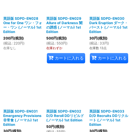
英語版 SDPD-EN028
英語版 SDPD-EN029
英語版 SDPD-EN030
One for One ワン・フォ
Allure of Darkness 闇
Dark Eruption ダーク・
ー・ワン (ノーマル) 1st
の誘惑 (ノーマル) 1st
バースト (ノーマル) 1st
Edition
Edition
Edition
200
円
(税別)
500
円
(税別)
30
円
(税別)
(
税込
:
220
円
)
(
税込
:
550
円
)
(
税込
:
33
円
)
在庫なし
在庫わずか
在庫数 13点
カートに入れる
カートに入れる
英語版 SDPD-EN031
英語版 SDPD-EN032
英語版 SDPD-EN033
Emergency Provisions
D/D Reroll DDリビルド
D/D Recruits DDリクル
非常食 (ノーマル) 1st
(ノーマル) 1st Edition
ート (ノーマル) 1st
Edition
Edition
50
円
(税別)
30
円
(税別)
30
円
(税別)
(
税込
:
55
円
)