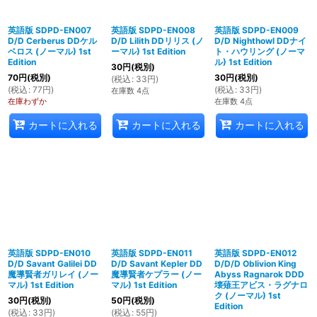
英語版 SDPD-EN007
英語版 SDPD-EN008
英語版 SDPD-EN009
D/D Cerberus DDケル
D/D Lilith DDリリス (ノ
D/D Nighthowl DDナイ
ベロス (ノーマル) 1st
ーマル) 1st Edition
ト・ハウリング (ノーマ
Edition
ル) 1st Edition
30
円
(税別)
70
円
(税別)
30
円
(税別)
(
税込
:
33
円
)
(
税込
:
77
円
)
(
税込
:
33
円
)
在庫数 4点
在庫わずか
在庫数 4点
カートに入れる
カートに入れる
カートに入れる
英語版 SDPD-EN010
英語版 SDPD-EN011
英語版 SDPD-EN012
D/D Savant Galilei DD
D/D Savant Kepler DD
D/D/D Oblivion King
魔導賢者ガリレイ (ノー
魔導賢者ケプラー (ノー
Abyss Ragnarok DDD
マル) 1st Edition
マル) 1st Edition
壊薙王アビス・ラグナロ
ク (ノーマル) 1st
30
円
(税別)
50
円
(税別)
Edition
(
税込
:
33
円
)
(
税込
:
55
円
)