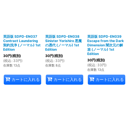
英語版 SDPD-EN037
英語版 SDPD-EN038
英語版 SDPD-EN039
Contract Laundering
Sinister Yorishiro 悪魔
Escape from the Dark
契約洗浄 (ノーマル) 1st
の憑代 (ノーマル) 1st
Dimension 闇次元の解
Edition
Edition
放 (ノーマル) 1st
Edition
30
円
(税別)
30
円
(税別)
30
円
(税別)
(
税込
:
33
円
)
(
税込
:
33
円
)
(
税込
:
33
円
)
在庫数 13点
在庫数 8点
在庫数 13点
カートに入れる
カートに入れる
カートに入れる