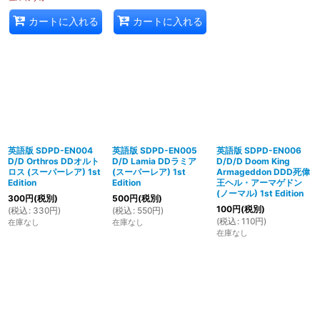
カートに入れる
カートに入れる
英語版 SDPD-EN004
英語版 SDPD-EN005
英語版 SDPD-EN006
D/D Orthros DDオルト
D/D Lamia DDラミア
D/D/D Doom King
ロス (スーパーレア) 1st
(スーパーレア) 1st
Armageddon DDD死偉
Edition
Edition
王ヘル・アーマゲドン
(ノーマル) 1st Edition
300
円
(税別)
500
円
(税別)
100
円
(税別)
(
税込
:
330
円
)
(
税込
:
550
円
)
(
税込
:
110
円
)
在庫なし
在庫なし
在庫なし