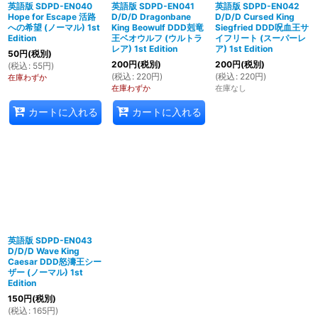
英語版 SDPD-EN040
英語版 SDPD-EN041
英語版 SDPD-EN042
Hope for Escape 活路
D/D/D Dragonbane
D/D/D Cursed King
への希望 (ノーマル) 1st
King Beowulf DDD剋竜
Siegfried DDD呪血王サ
Edition
王ベオウルフ (ウルトラ
イフリート (スーパーレ
レア) 1st Edition
ア) 1st Edition
50
円
(税別)
200
円
(税別)
200
円
(税別)
(
税込
:
55
円
)
(
税込
:
220
円
)
(
税込
:
220
円
)
在庫わずか
在庫わずか
在庫なし
カートに入れる
カートに入れる
英語版 SDPD-EN043
D/D/D Wave King
Caesar DDD怒濤王シー
ザー (ノーマル) 1st
Edition
150
円
(税別)
(
税込
:
165
円
)