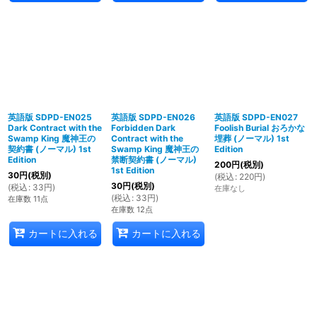
英語版 SDPD-EN025
英語版 SDPD-EN026
英語版 SDPD-EN027
Dark Contract with the
Forbidden Dark
Foolish Burial おろかな
Swamp King 魔神王の
Contract with the
埋葬 (ノーマル) 1st
契約書 (ノーマル) 1st
Swamp King 魔神王の
Edition
Edition
禁断契約書 (ノーマル)
200
円
(税別)
1st Edition
30
円
(税別)
(
税込
:
220
円
)
30
円
(税別)
(
税込
:
33
円
)
在庫なし
(
税込
:
33
円
)
在庫数 11点
在庫数 12点
カートに入れる
カートに入れる