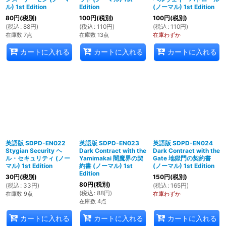
ル) 1st Edition
Edition
(ノーマル) 1st Edition
80
円
(税別)
100
円
(税別)
100
円
(税別)
(
税込
:
88
円
)
(
税込
:
110
円
)
(
税込
:
110
円
)
在庫数 7点
在庫数 13点
在庫わずか
カートに入れる
カートに入れる
カートに入れる
英語版 SDPD-EN022
英語版 SDPD-EN023
英語版 SDPD-EN024
Stygian Security ヘ
Dark Contract with the
Dark Contract with the
ル・セキュリティ (ノー
Yamimakai 闇魔界の契
Gate 地獄門の契約書
マル) 1st Edition
約書 (ノーマル) 1st
(ノーマル) 1st Edition
Edition
30
円
(税別)
150
円
(税別)
80
円
(税別)
(
税込
:
33
円
)
(
税込
:
165
円
)
(
税込
:
88
円
)
在庫数 9点
在庫わずか
在庫数 4点
カートに入れる
カートに入れる
カートに入れる