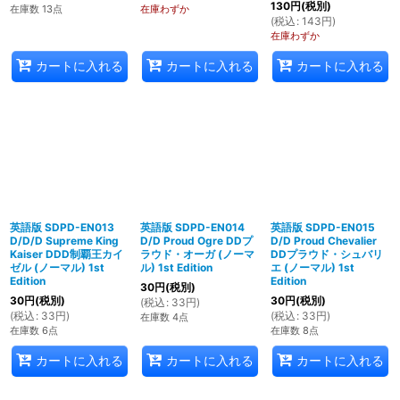
130
円
(税別)
在庫数 13点
在庫わずか
(
税込
:
143
円
)
在庫わずか
カートに入れる
カートに入れる
カートに入れる
英語版 SDPD-EN013
英語版 SDPD-EN014
英語版 SDPD-EN015
D/D/D Supreme King
D/D Proud Ogre DDプ
D/D Proud Chevalier
Kaiser DDD制覇王カイ
ラウド・オーガ (ノーマ
DDプラウド・シュバリ
ゼル (ノーマル) 1st
ル) 1st Edition
エ (ノーマル) 1st
Edition
Edition
30
円
(税別)
30
円
(税別)
30
円
(税別)
(
税込
:
33
円
)
(
税込
:
33
円
)
(
税込
:
33
円
)
在庫数 4点
在庫数 6点
在庫数 8点
カートに入れる
カートに入れる
カートに入れる