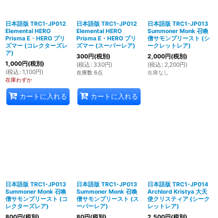
日本語版 TRC1-JP012
日本語版 TRC1-JP012
日本語版 TRC1-JP013
Elemental HERO
Elemental HERO
Summoner Monk 召喚
Prisma E・HERO プリ
Prisma E・HERO プリ
僧サモンプリースト (シ
ズマー (コレクターズレ
ズマー (スーパーレア)
ークレットレア)
ア)
300
円
(税別)
2,000
円
(税別)
1,000
円
(税別)
(
税込
:
330
円
)
(
税込
:
2,200
円
)
(
税込
:
1,100
円
)
在庫数 6点
在庫なし
在庫わずか
カートに入れる
カートに入れる
日本語版 TRC1-JP013
日本語版 TRC1-JP013
日本語版 TRC1-JP014
Summoner Monk 召喚
Summoner Monk 召喚
Archlord Kristya 大天
僧サモンプリースト (コ
僧サモンプリースト (ス
使クリスティア (シーク
レクターズレア)
ーパーレア)
レットレア)
800
円
(税別)
80
円
(税別)
2,500
円
(税別)