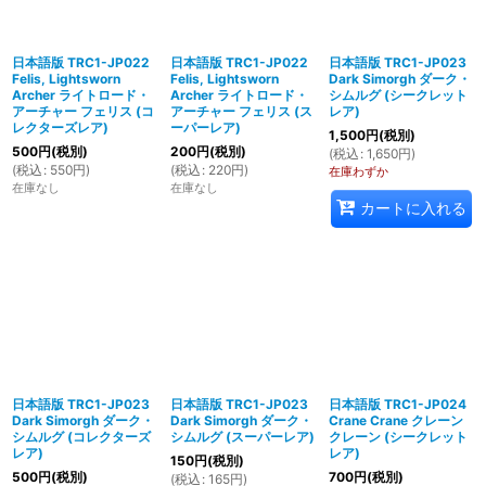
日本語版 TRC1-JP022
日本語版 TRC1-JP022
日本語版 TRC1-JP023
Felis, Lightsworn
Felis, Lightsworn
Dark Simorgh ダーク・
Archer ライトロード・
Archer ライトロード・
シムルグ (シークレット
アーチャー フェリス (コ
アーチャー フェリス (ス
レア)
レクターズレア)
ーパーレア)
1,500
円
(税別)
500
円
(税別)
200
円
(税別)
(
税込
:
1,650
円
)
(
税込
:
550
円
)
(
税込
:
220
円
)
在庫わずか
在庫なし
在庫なし
カートに入れる
日本語版 TRC1-JP023
日本語版 TRC1-JP023
日本語版 TRC1-JP024
Dark Simorgh ダーク・
Dark Simorgh ダーク・
Crane Crane クレーン
シムルグ (コレクターズ
シムルグ (スーパーレア)
クレーン (シークレット
レア)
レア)
150
円
(税別)
500
円
(税別)
700
円
(税別)
(
税込
:
165
円
)