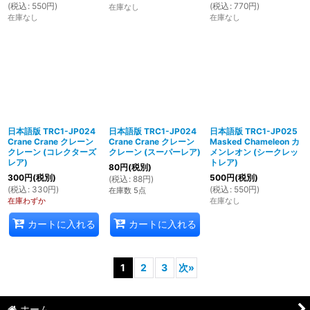
(
税込
:
550
円
)
(
税込
:
770
円
)
在庫なし
在庫なし
在庫なし
日本語版 TRC1-JP024
日本語版 TRC1-JP024
日本語版 TRC1-JP025
Crane Crane クレーン
Crane Crane クレーン
Masked Chameleon カ
クレーン (コレクターズ
クレーン (スーパーレア)
メンレオン (シークレッ
レア)
トレア)
80
円
(税別)
300
円
(税別)
500
円
(税別)
(
税込
:
88
円
)
(
税込
:
330
円
)
(
税込
:
550
円
)
在庫数 5点
在庫わずか
在庫なし
カートに入れる
カートに入れる
1
2
3
次
»
ホーム