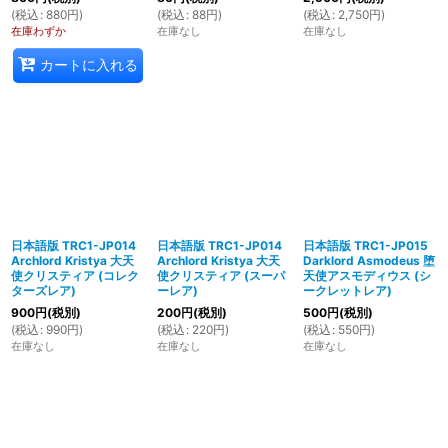
(
税込
:
880
円
)
(
税込
:
88
円
)
(
税込
:
2,750
円
)
在庫わずか
在庫なし
在庫なし
カートに入れる
日本語版 TRC1-JP014
日本語版 TRC1-JP014
日本語版 TRC1-JP015
Archlord Kristya 大天
Archlord Kristya 大天
Darklord Asmodeus 堕
使クリスティア (コレク
使クリスティア (スーパ
天使アスモディウス (シ
ターズレア)
ーレア)
ークレットレア)
900
円
(税別)
200
円
(税別)
500
円
(税別)
(
税込
:
990
円
)
(
税込
:
220
円
)
(
税込
:
550
円
)
在庫なし
在庫なし
在庫なし