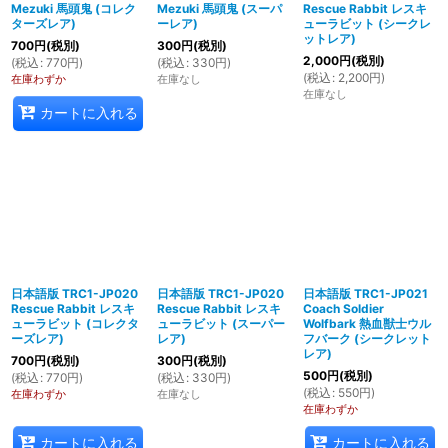
Mezuki 馬頭鬼 (コレク
Mezuki 馬頭鬼 (スーパ
Rescue Rabbit レスキ
ターズレア)
ーレア)
ューラビット (シークレ
ットレア)
700
円
(税別)
300
円
(税別)
2,000
円
(税別)
(
税込
:
770
円
)
(
税込
:
330
円
)
(
税込
:
2,200
円
)
在庫わずか
在庫なし
在庫なし
カートに入れる
日本語版 TRC1-JP020
日本語版 TRC1-JP020
日本語版 TRC1-JP021
Rescue Rabbit レスキ
Rescue Rabbit レスキ
Coach Soldier
ューラビット (コレクタ
ューラビット (スーパー
Wolfbark 熱血獣士ウル
ーズレア)
レア)
フバーク (シークレット
レア)
700
円
(税別)
300
円
(税別)
500
円
(税別)
(
税込
:
770
円
)
(
税込
:
330
円
)
(
税込
:
550
円
)
在庫わずか
在庫なし
在庫わずか
カートに入れる
カートに入れる