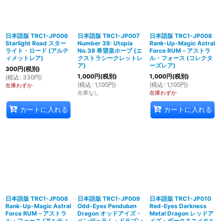
日本語版 TRC1-JP006
日本語版 TRC1-JP007
日本語版 TRC1-JP008
Starlight Road スター
Number 39: Utopia
Rank-Up-Magic Astral
ライト・ロード (アルテ
No.39 希望皇ホープ (エ
Force RUM－アストラ
ィメットレア)
クストラシークレットレ
ル・フォース (コレクタ
ア)
ーズレア)
300
円
(税別)
1,000
円
(税別)
1,000
円
(税別)
(
税込
:
330
円
)
(
税込
:
1,100
円
)
(
税込
:
1,100
円
)
在庫わずか
在庫なし
在庫わずか
カートに入れる
カートに入れる
日本語版 TRC1-JP008
日本語版 TRC1-JP009
日本語版 TRC1-JP010
Rank-Up-Magic Astral
Odd-Eyes Pendulum
Red-Eyes Darkness
Force RUM－アストラ
Dragon オッドアイズ・
Metal Dragon レッドア
ル・フォース (アルティ
ペンデュラム・ドラゴン
イズ・ダークネスメタル