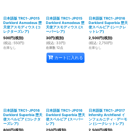
日本語版 TRC1-JP015
日本語版 TRC1-JP015
日本語版 TRC1-JP016
Darklord Asmodeus 堕
Darklord Asmodeus 堕
Darklord Superbia 堕天
天使アスモディウス (コ
天使アスモディウス (ス
使スペルビア (シークレ
レクターズレア)
ーパーレア)
ットレア)
500
円
(税別)
30
円
(税別)
2,500
円
(税別)
(
税込
:
550
円
)
(
税込
:
33
円
)
(
税込
:
2,750
円
)
在庫なし
在庫数 12点
在庫なし
カートに入れる
日本語版 TRC1-JP016
日本語版 TRC1-JP016
日本語版 TRC1-JP017
Darklord Superbia 堕天
Darklord Superbia 堕天
Infernity Archfiend イ
使スペルビア (コレクタ
使スペルビア (スーパー
ンフェルニティ・デーモ
ーズレア)
レア)
ン (シークレットレア)
800
円
(税別)
250
円
(税別)
2,500
円
(税別)