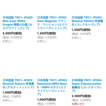
絞り込む
日本語版 TRC1-JP000
日本語版 TRC1-JP001
日本語版 TRC1-JP002
Blue-Eyes White
Dark Magician ブラッ
Monster Reborn 死者蘇
Dragon 青眼の白龍 (ホ
ク・マジシャン (エクス
生 (コレクターズレア)
ログラフィックレア)
トラシークレットレア)
1,300
円
(税別)
5,000
円
(税別)
1,300
円
(税別)
(
税込
:
1,430
円
)
(
税込
:
5,500
円
)
(
税込
:
1,430
円
)
在庫なし
在庫なし
在庫なし
日本語版 TRC1-JP002
日本語版 TRC1-JP003
日本語版 TRC1-JP004
Monster Reborn 死者蘇
Elemental HERO Neos
Super Polymerization
生 (アルティメットレア)
E・HERO ネオス (エク
超融合 (コレクターズレ
ストラシークレットレ
ア)
1,000
円
(税別)
ア)
2,000
円
(税別)
(
税込
:
1,100
円
)
1,000
円
(税別)
(
税込
:
2,200
円
)
在庫なし
(
税込
:
1,100
円
)
在庫わずか