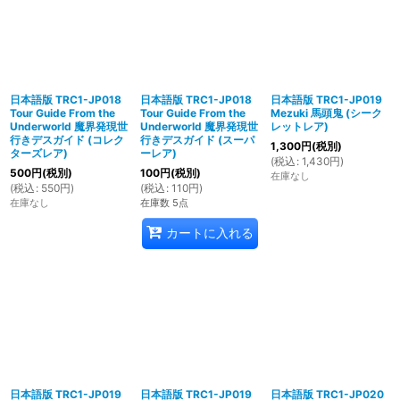
日本語版 TRC1-JP018
日本語版 TRC1-JP018
日本語版 TRC1-JP019
Tour Guide From the
Tour Guide From the
Mezuki 馬頭鬼 (シーク
Underworld 魔界発現世
Underworld 魔界発現世
レットレア)
行きデスガイド (コレク
行きデスガイド (スーパ
1,300
円
(税別)
ターズレア)
ーレア)
(
税込
:
1,430
円
)
500
円
(税別)
100
円
(税別)
在庫なし
(
税込
:
550
円
)
(
税込
:
110
円
)
在庫なし
在庫数 5点
カートに入れる
日本語版 TRC1-JP019
日本語版 TRC1-JP019
日本語版 TRC1-JP020