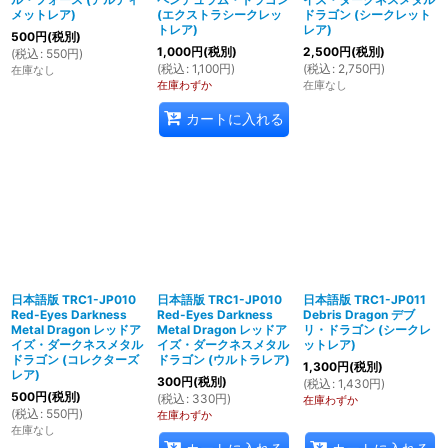
メットレア)
(エクストラシークレッ
ドラゴン (シークレット
トレア)
レア)
500
円
(税別)
1,000
円
(税別)
2,500
円
(税別)
(
税込
:
550
円
)
(
税込
:
1,100
円
)
(
税込
:
2,750
円
)
在庫なし
在庫わずか
在庫なし
カートに入れる
日本語版 TRC1-JP010
日本語版 TRC1-JP010
日本語版 TRC1-JP011
Red-Eyes Darkness
Red-Eyes Darkness
Debris Dragon デブ
Metal Dragon レッドア
Metal Dragon レッドア
リ・ドラゴン (シークレ
イズ・ダークネスメタル
イズ・ダークネスメタル
ットレア)
ドラゴン (コレクターズ
ドラゴン (ウルトラレア)
1,300
円
(税別)
レア)
300
円
(税別)
(
税込
:
1,430
円
)
500
円
(税別)
(
税込
:
330
円
)
在庫わずか
(
税込
:
550
円
)
在庫わずか
在庫なし