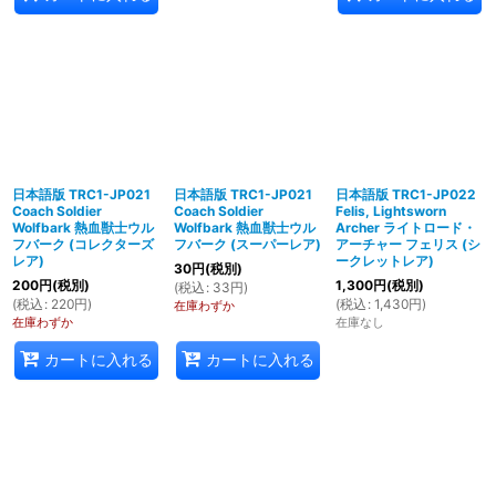
日本語版 TRC1-JP021
日本語版 TRC1-JP021
日本語版 TRC1-JP022
Coach Soldier
Coach Soldier
Felis, Lightsworn
Wolfbark 熱血獣士ウル
Wolfbark 熱血獣士ウル
Archer ライトロード・
フバーク (コレクターズ
フバーク (スーパーレア)
アーチャー フェリス (シ
レア)
ークレットレア)
30
円
(税別)
200
円
(税別)
1,300
円
(税別)
(
税込
:
33
円
)
(
税込
:
220
円
)
(
税込
:
1,430
円
)
在庫わずか
在庫わずか
在庫なし
カートに入れる
カートに入れる