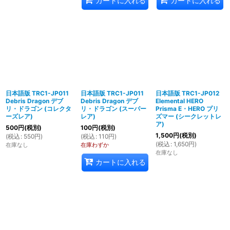
カートに入れる
カートに入れる
日本語版 TRC1-JP011
日本語版 TRC1-JP011
日本語版 TRC1-JP012
Debris Dragon デブ
Debris Dragon デブ
Elemental HERO
リ・ドラゴン (コレクタ
リ・ドラゴン (スーパー
Prisma E・HERO プリ
ーズレア)
レア)
ズマー (シークレットレ
ア)
500
円
(税別)
100
円
(税別)
1,500
円
(税別)
(
税込
:
550
円
)
(
税込
:
110
円
)
(
税込
:
1,650
円
)
在庫なし
在庫わずか
在庫なし
カートに入れる