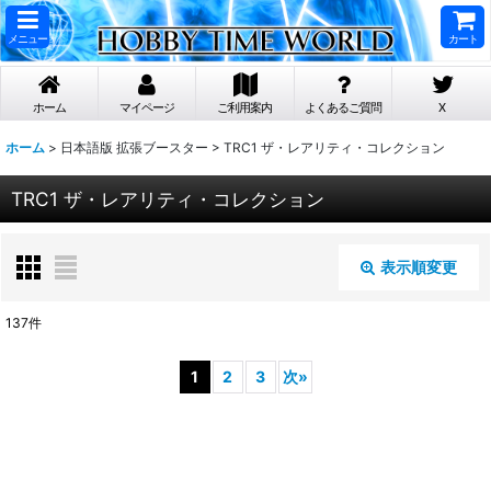
メニュー
カート
ホーム
マイページ
ご利用案内
よくあるご質問
X
ホーム
>
日本語版 拡張ブースター
>
TRC1 ザ・レアリティ・コレクション
TRC1 ザ・レアリティ・コレクション
表示順変更
閉じる
137
件
表示数
:
1
2
3
次
»
在庫あり
並び順
: