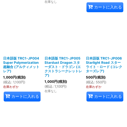
在庫なし
カートに入れる
日本語版 TRC1-JP004
日本語版 TRC1-JP005
日本語版 TRC1-JP006
Super Polymerization
Stardust Dragon スタ
Starlight Road スター
超融合 (アルティメット
ーダスト・ドラゴン (エ
ライト・ロード (コレク
レア)
クストラシークレットレ
ターズレア)
ア)
1,000
円
(税別)
500
円
(税別)
1,000
円
(税別)
(
税込
:
1,100
円
)
(
税込
:
550
円
)
(
税込
:
1,100
円
)
在庫わずか
在庫わずか
在庫なし
カートに入れる
カートに入れる