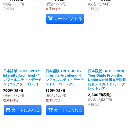
(
税込
:
880
円
)
(
税込
:
275
円
)
(
税込
:
2,750
円
)
在庫なし
在庫わずか
在庫なし
カートに入れる
日本語版 TRC1-JP017
日本語版 TRC1-JP017
日本語版 TRC1-JP018
Infernity Archfiend イ
Infernity Archfiend イ
Tour Guide From the
ンフェルニティ・デーモ
ンフェルニティ・デーモ
Underworld 魔界発現世
ン (コレクターズレア)
ン (スーパーレア)
行きデスガイド (シーク
レットレア)
700
円
(税別)
150
円
(税別)
2,300
円
(税別)
(
税込
:
770
円
)
(
税込
:
165
円
)
(
税込
:
2,530
円
)
在庫わずか
在庫わずか
在庫なし
カートに入れる
カートに入れる