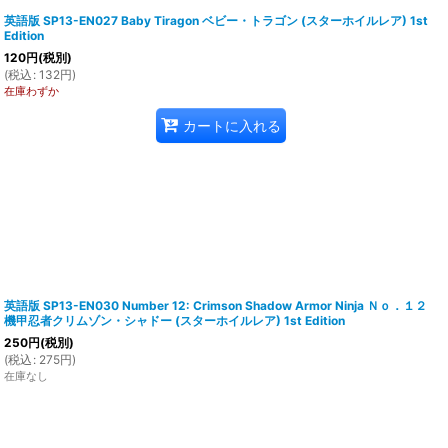
英語版 SP13-EN027 Baby Tiragon ベビー・トラゴン (スターホイルレア) 1st
Edition
120
円
(税別)
(
税込
:
132
円
)
在庫わずか
カートに入れる
英語版 SP13-EN030 Number 12: Crimson Shadow Armor Ninja Ｎｏ．１２
機甲忍者クリムゾン・シャドー (スターホイルレア) 1st Edition
250
円
(税別)
(
税込
:
275
円
)
在庫なし