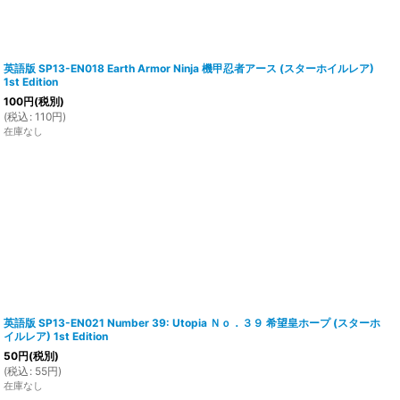
英語版 SP13-EN018 Earth Armor Ninja 機甲忍者アース (スターホイルレア)
1st Edition
100
円
(税別)
(
税込
:
110
円
)
在庫なし
英語版 SP13-EN021 Number 39: Utopia Ｎｏ．３９ 希望皇ホープ (スターホ
イルレア) 1st Edition
50
円
(税別)
(
税込
:
55
円
)
在庫なし