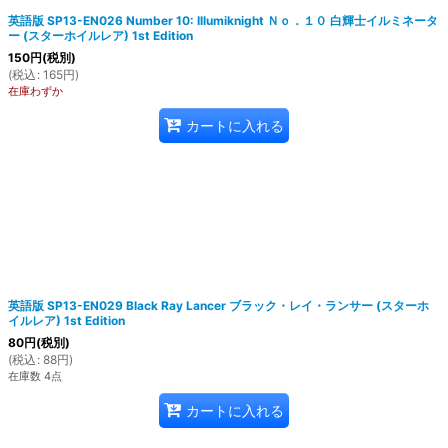
英語版 SP13-EN026 Number 10: Illumiknight Ｎｏ．１０ 白輝士イルミネータ
ー (スターホイルレア) 1st Edition
150
円
(税別)
(
税込
:
165
円
)
在庫わずか
カートに入れる
英語版 SP13-EN029 Black Ray Lancer ブラック・レイ・ランサー (スターホ
イルレア) 1st Edition
80
円
(税別)
(
税込
:
88
円
)
在庫数 4点
カートに入れる