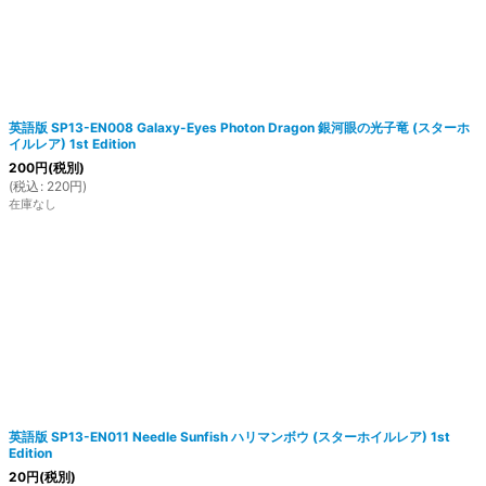
英語版 SP13-EN008 Galaxy-Eyes Photon Dragon 銀河眼の光子竜 (スターホ
イルレア) 1st Edition
200
円
(税別)
(
税込
:
220
円
)
在庫なし
英語版 SP13-EN011 Needle Sunfish ハリマンボウ (スターホイルレア) 1st
Edition
20
円
(税別)