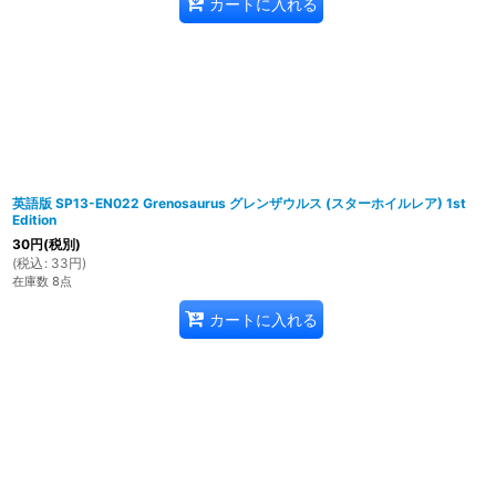
カートに入れる
英語版 SP13-EN022 Grenosaurus グレンザウルス (スターホイルレア) 1st
Edition
30
円
(税別)
(
税込
:
33
円
)
在庫数 8点
カートに入れる