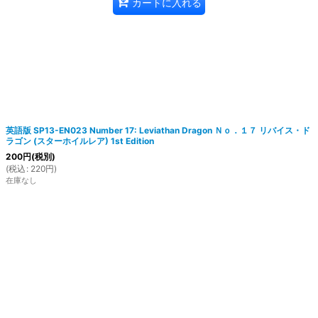
カートに入れる
英語版 SP13-EN023 Number 17: Leviathan Dragon Ｎｏ．１７ リバイス・ド
ラゴン (スターホイルレア) 1st Edition
200
円
(税別)
(
税込
:
220
円
)
在庫なし