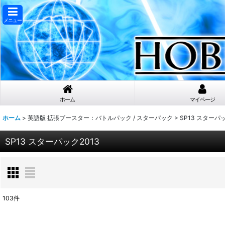
メニュー
ホーム
マイページ
ホーム
>
英語版 拡張ブースター：バトルパック / スターパック
>
SP13 スターパッ
SP13 スターパック2013
103
件
表示数
: