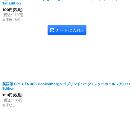
1st Edition
100
円
(税別)
(
税込
:
110
円
)
在庫数 16点
カートに入れる
英語版 SP13-EN005 Goblindbergh ゴブリンドバーグ (スターホイルレア) 1st
Edition
150
円
(税別)
(
税込
:
165
円
)
在庫なし