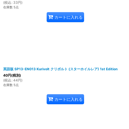
(
税込
:
33
円
)
在庫数 5点
カートに入れる
英語版 SP13-EN013 Kurivolt クリボルト (スターホイルレア) 1st Edition
40
円
(税別)
(
税込
:
44
円
)
在庫数 5点
カートに入れる