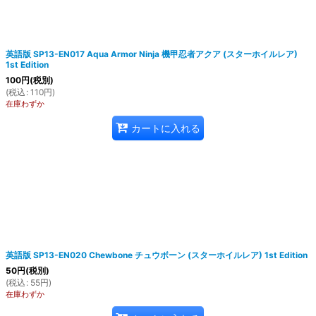
英語版 SP13-EN017 Aqua Armor Ninja 機甲忍者アクア (スターホイルレア)
1st Edition
100
円
(税別)
(
税込
:
110
円
)
在庫わずか
カートに入れる
英語版 SP13-EN020 Chewbone チュウボーン (スターホイルレア) 1st Edition
50
円
(税別)
(
税込
:
55
円
)
在庫わずか