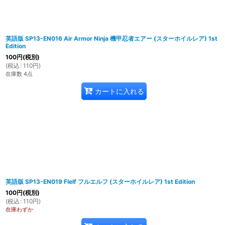
英語版 SP13-EN016 Air Armor Ninja 機甲忍者エアー (スターホイルレア) 1st
Edition
100
円
(税別)
(
税込
:
110
円
)
在庫数 4点
カートに入れる
英語版 SP13-EN019 Flelf フルエルフ (スターホイルレア) 1st Edition
100
円
(税別)
(
税込
:
110
円
)
在庫わずか