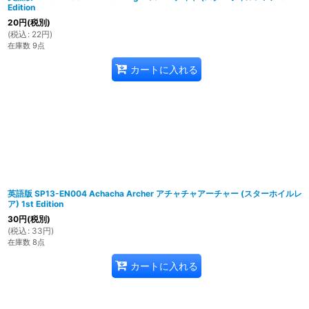
Edition
20
円
(税別)
(
税込
:
22
円
)
在庫数 9点
カートに入れる
英語版 SP13-EN004 Achacha Archer アチャチャアーチャー (スターホイルレ
ア) 1st Edition
30
円
(税別)
(
税込
:
33
円
)
在庫数 8点
カートに入れる