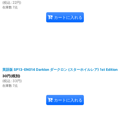
(
税込
:
22
円
)
在庫数 7点
カートに入れる
英語版 SP13-EN014 Darklon ダークロン (スターホイルレア) 1st Edition
30
円
(税別)
(
税込
:
33
円
)
在庫数 7点
カートに入れる