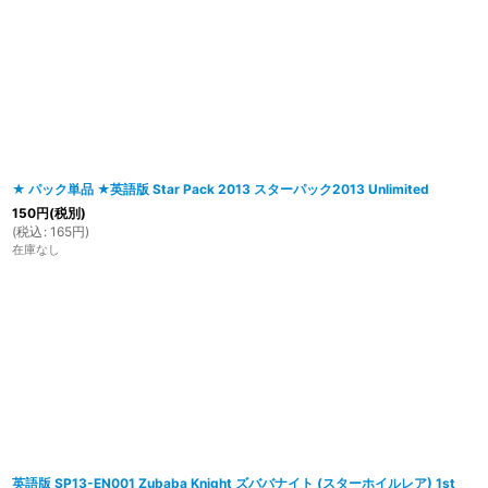
在庫あり
並び順
:
★ パック単品 ★英語版 Star Pack 2013 スターパック2013 Unlimited
150
円
(税別)
(
税込
:
165
円
)
在庫なし
英語版 SP13-EN001 Zubaba Knight ズババナイト (スターホイルレア) 1st