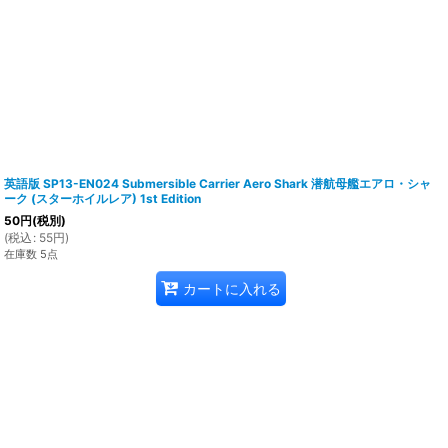
英語版 SP13-EN024 Submersible Carrier Aero Shark 潜航母艦エアロ・シャ
ーク (スターホイルレア) 1st Edition
50
円
(税別)
(
税込
:
55
円
)
在庫数 5点
カートに入れる