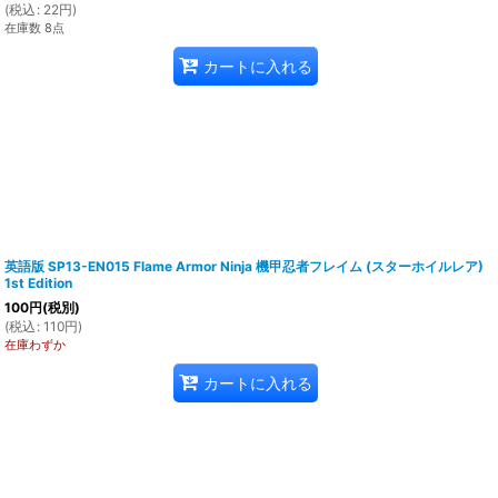
(
税込
:
22
円
)
在庫数 8点
カートに入れる
英語版 SP13-EN015 Flame Armor Ninja 機甲忍者フレイム (スターホイルレア)
1st Edition
100
円
(税別)
(
税込
:
110
円
)
在庫わずか
カートに入れる