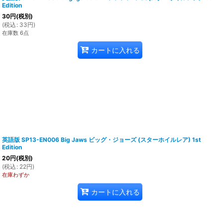
Edition
30
円
(税別)
(
税込
:
33
円
)
在庫数 6点
カートに入れる
英語版 SP13-EN006 Big Jaws ビッグ・ジョーズ (スターホイルレア) 1st
Edition
20
円
(税別)
(
税込
:
22
円
)
在庫わずか
カートに入れる