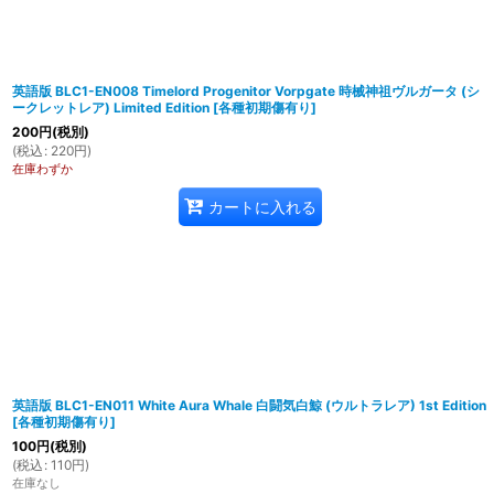
英語版 BLC1-EN008 Timelord Progenitor Vorpgate 時械神祖ヴルガータ (シ
ークレットレア) Limited Edition
[
各種初期傷有り
]
200
円
(税別)
(
税込
:
220
円
)
在庫わずか
カートに入れる
英語版 BLC1-EN011 White Aura Whale 白闘気白鯨 (ウルトラレア) 1st Edition
[
各種初期傷有り
]
100
円
(税別)
(
税込
:
110
円
)
在庫なし