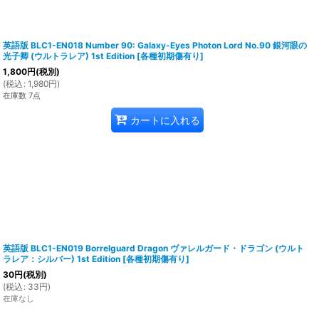
英語版 BLC1-EN018 Number 90: Galaxy-Eyes Photon Lord No.90 銀河眼の
光子卿 (ウルトラレア) 1st Edition
[
各種初期傷有り
]
1,800
円
(税別)
(
税込
:
1,980
円
)
在庫数 7点
カートに入れる
英語版 BLC1-EN019 Borrelguard Dragon ヴァレルガード・ドラゴン (ウルト
ラレア：シルバー) 1st Edition
[
各種初期傷有り
]
30
円
(税別)
(
税込
:
33
円
)
在庫なし