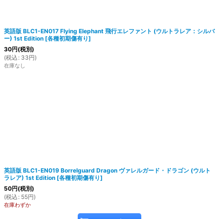
英語版 BLC1-EN017 Flying Elephant 飛行エレファント (ウルトラレア：シルバ
ー) 1st Edition
[
各種初期傷有り
]
30
円
(税別)
(
税込
:
33
円
)
在庫なし
英語版 BLC1-EN019 Borrelguard Dragon ヴァレルガード・ドラゴン (ウルト
ラレア) 1st Edition
[
各種初期傷有り
]
50
円
(税別)
(
税込
:
55
円
)
在庫わずか