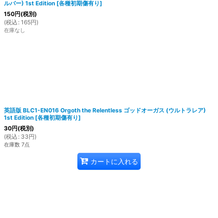
ルバー) 1st Edition
[
各種初期傷有り
]
150
円
(税別)
(
税込
:
165
円
)
在庫なし
英語版 BLC1-EN016 Orgoth the Relentless ゴッドオーガス (ウルトラレア)
1st Edition
[
各種初期傷有り
]
30
円
(税別)
(
税込
:
33
円
)
在庫数 7点
カートに入れる