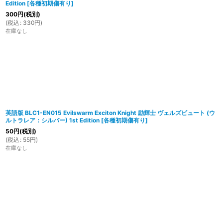
Edition
[
各種初期傷有り
]
300
円
(税別)
(
税込
:
330
円
)
在庫なし
英語版 BLC1-EN015 Evilswarm Exciton Knight 励輝士 ヴェルズビュート (ウ
ルトラレア：シルバー) 1st Edition
[
各種初期傷有り
]
50
円
(税別)
(
税込
:
55
円
)
在庫なし