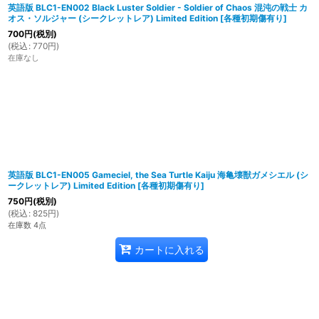
英語版 BLC1-EN002 Black Luster Soldier - Soldier of Chaos 混沌の戦士 カ
オス・ソルジャー (シークレットレア) Limited Edition
[
各種初期傷有り
]
700
円
(税別)
(
税込
:
770
円
)
在庫なし
英語版 BLC1-EN005 Gameciel, the Sea Turtle Kaiju 海亀壊獣ガメシエル (シ
ークレットレア) Limited Edition
[
各種初期傷有り
]
750
円
(税別)
(
税込
:
825
円
)
在庫数 4点
カートに入れる