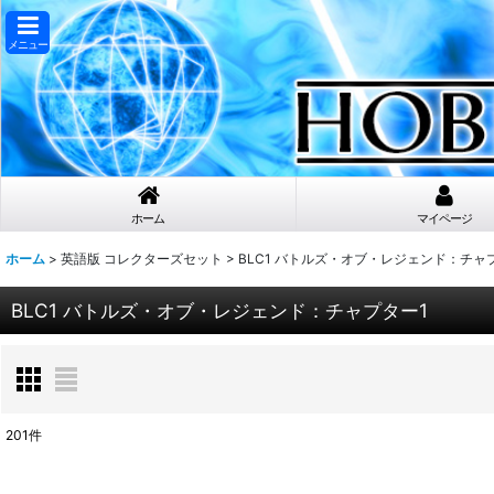
メニュー
ホーム
マイページ
ホーム
>
英語版 コレクターズセット
>
BLC1 バトルズ・オブ・レジェンド：チャ
BLC1 バトルズ・オブ・レジェンド：チャプター1
201
件
表示数
: