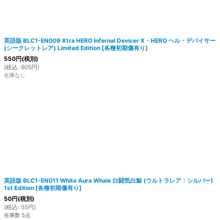
英語版 BLC1-EN009 Xtra HERO Infernal Devicer X・HERO ヘル・デバイサー
(シークレットレア) Limited Edition
[
各種初期傷有り
]
550
円
(税別)
(
税込
:
605
円
)
在庫なし
英語版 BLC1-EN011 White Aura Whale 白闘気白鯨 (ウルトラレア：シルバー)
1st Edition
[
各種初期傷有り
]
50
円
(税別)
(
税込
:
55
円
)
在庫数 5点