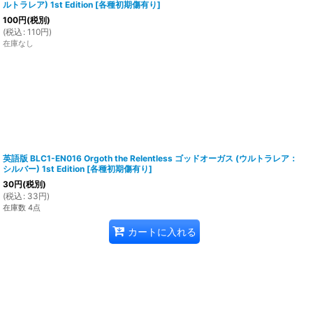
ルトラレア) 1st Edition
[
各種初期傷有り
]
100
円
(税別)
(
税込
:
110
円
)
在庫なし
英語版 BLC1-EN016 Orgoth the Relentless ゴッドオーガス (ウルトラレア：
シルバー) 1st Edition
[
各種初期傷有り
]
30
円
(税別)
(
税込
:
33
円
)
在庫数 4点
カートに入れる