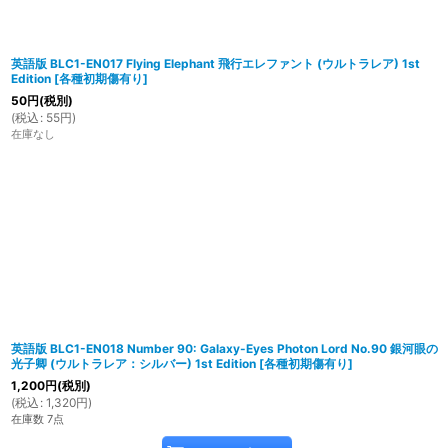
英語版 BLC1-EN017 Flying Elephant 飛行エレファント (ウルトラレア) 1st
Edition
[
各種初期傷有り
]
50
円
(税別)
(
税込
:
55
円
)
在庫なし
英語版 BLC1-EN018 Number 90: Galaxy-Eyes Photon Lord No.90 銀河眼の
光子卿 (ウルトラレア：シルバー) 1st Edition
[
各種初期傷有り
]
1,200
円
(税別)
(
税込
:
1,320
円
)
在庫数 7点