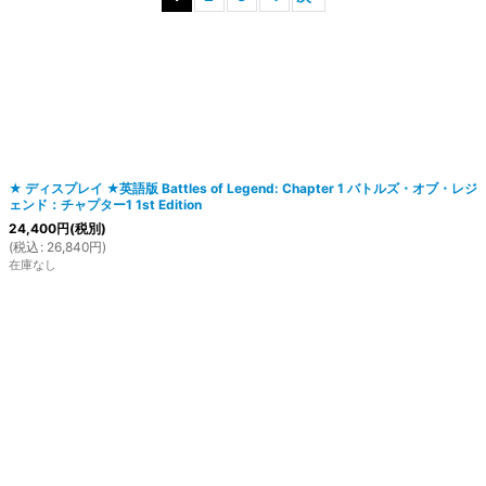
絞り込む
★ ディスプレイ ★英語版 Battles of Legend: Chapter 1 バトルズ・オブ・レジ
ェンド：チャプター1 1st Edition
24,400
円
(税別)
(
税込
:
26,840
円
)
在庫なし