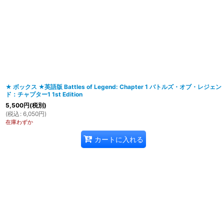
在庫あり
並び順
:
★ ボックス ★英語版 Battles of Legend: Chapter 1 バトルズ・オブ・レジェン
ド：チャプター1 1st Edition
5,500
円
(税別)
(
税込
:
6,050
円
)
在庫わずか
カートに入れる