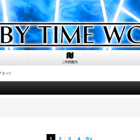
ご利用案内
プター1
1
2
3
4
次
»