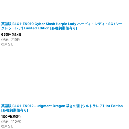
英語版 BLC1-EN010 Cyber Slash Harpie Lady ハーピィ・レディ・SC (シー
クレットレア) Limited Edition
[
各種初期傷有り
]
650
円
(税別)
(
税込
:
715
円
)
在庫なし
英語版 BLC1-EN012 Judgment Dragon 裁きの龍 (ウルトラレア) 1st Edition
[
各種初期傷有り
]
100
円
(税別)
(
税込
:
110
円
)
在庫なし