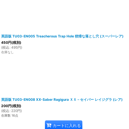
英語版 TU03-EN005 Treacherous Trap Hole 狡猾な落とし穴 (スーパーレア)
450
円
(税別)
(
税込
:
495
円
)
在庫なし
英語版 TU03-EN008 XX-Saber Ragigura ＸＸ－セイバー レイジグラ (レア)
200
円
(税別)
(
税込
:
220
円
)
在庫数 16点
カートに入れる