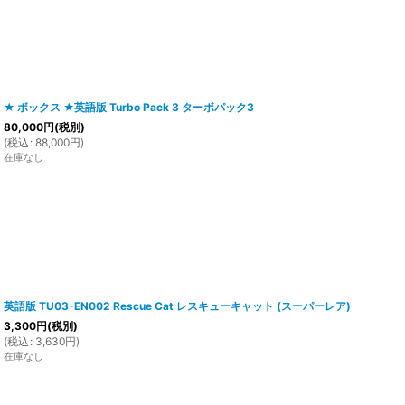
★ ボックス ★英語版 Turbo Pack 3 ターボパック3
80,000
円
(税別)
(
税込
:
88,000
円
)
在庫なし
英語版 TU03-EN002 Rescue Cat レスキューキャット (スーパーレア)
3,300
円
(税別)
(
税込
:
3,630
円
)
在庫なし