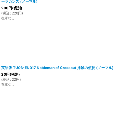
ーラカンス (ノーマル)
200
円
(税別)
(
税込
:
220
円
)
在庫なし
英語版 TU03-EN017 Nobleman of Crossout 抹殺の使徒 (ノーマル)
20
円
(税別)
(
税込
:
22
円
)
在庫なし