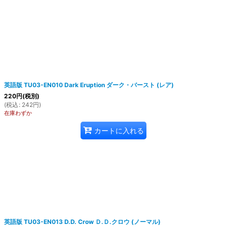
英語版 TU03-EN010 Dark Eruption ダーク・バースト (レア)
220
円
(税別)
(
税込
:
242
円
)
在庫わずか
カートに入れる
英語版 TU03-EN013 D.D. Crow Ｄ.Ｄ.クロウ (ノーマル)