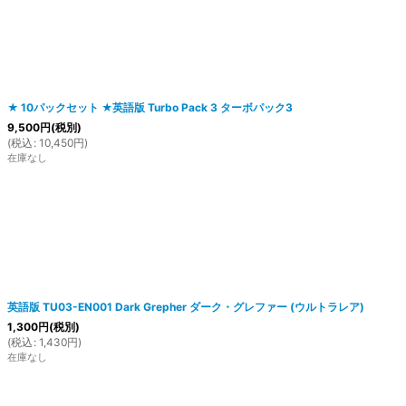
★ 10パックセット ★英語版 Turbo Pack 3 ターボパック3
絞り込む
9,500
円
(税別)
(
税込
:
10,450
円
)
在庫なし
英語版 TU03-EN001 Dark Grepher ダーク・グレファー (ウルトラレア)
1,300
円
(税別)
(
税込
:
1,430
円
)
在庫なし