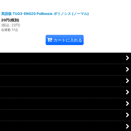
英語版 TU03-EN020 Pollinosis ポリノシス (ノーマル)
20
円
(税別)
(
税込
:
22
円
)
在庫数 17点
カートに入れる