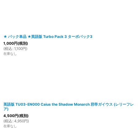
在庫あり
並び順
:
★ パック単品 ★英語版 Turbo Pack 3 ターボパック3
1,000
円
(税別)
(
税込
:
1,100
円
)
在庫なし
英語版 TU03-EN000 Caius the Shadow Monarch 邪帝ガイウス (レリーフレ
ア)
4,500
円
(税別)
(
税込
:
4,950
円
)
在庫なし