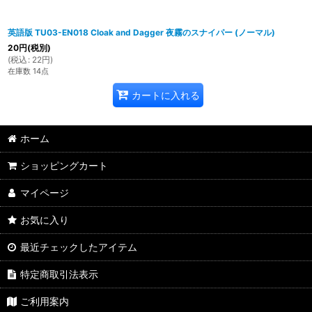
英語版 TU03-EN018 Cloak and Dagger 夜霧のスナイパー (ノーマル)
20
円
(税別)
(
税込
:
22
円
)
在庫数 14点
カートに入れる
ホーム
ショッピングカート
マイページ
お気に入り
最近チェックしたアイテム
特定商取引法表示
ご利用案内