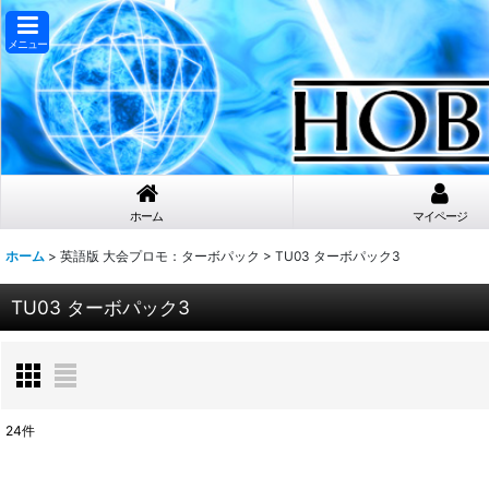
メニュー
ホーム
マイページ
ホーム
>
英語版 大会プロモ：ターボパック
>
TU03 ターボパック3
TU03 ターボパック3
24
件
表示数
: