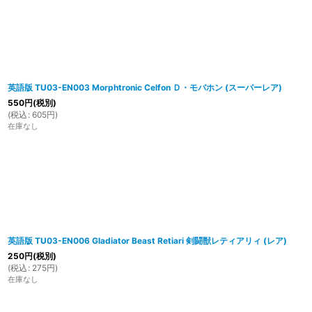
英語版 TU03-EN003 Morphtronic Celfon Ｄ・モバホン (スーパーレア)
550
円
(税別)
(
税込
:
605
円
)
在庫なし
英語版 TU03-EN006 Gladiator Beast Retiari 剣闘獣レティアリィ (レア)
250
円
(税別)
(
税込
:
275
円
)
在庫なし