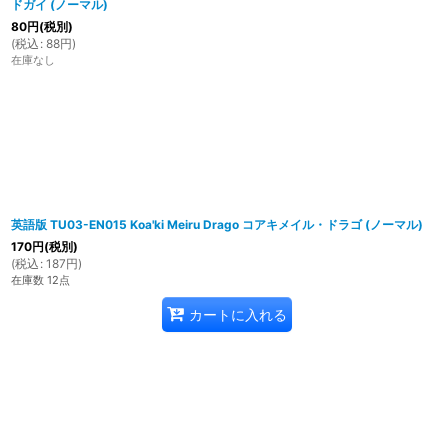
ドガイ (ノーマル)
80
円
(税別)
(
税込
:
88
円
)
在庫なし
英語版 TU03-EN015 Koa'ki Meiru Drago コアキメイル・ドラゴ (ノーマル)
170
円
(税別)
(
税込
:
187
円
)
在庫数 12点
カートに入れる