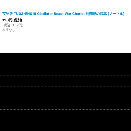
英語版 TU03-EN019 Gladiator Beast War Chariot 剣闘獣の戦車 (ノーマル)
120
円
(税別)
(
税込
:
132
円
)
在庫なし