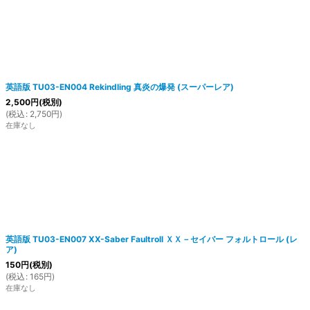
英語版 TU03-EN004 Rekindling 真炎の爆発 (スーパーレア)
2,500
円
(税別)
(
税込
:
2,750
円
)
在庫なし
英語版 TU03-EN007 XX-Saber Faultroll ＸＸ－セイバー フォルトロール (レ
ア)
150
円
(税別)
(
税込
:
165
円
)
在庫なし