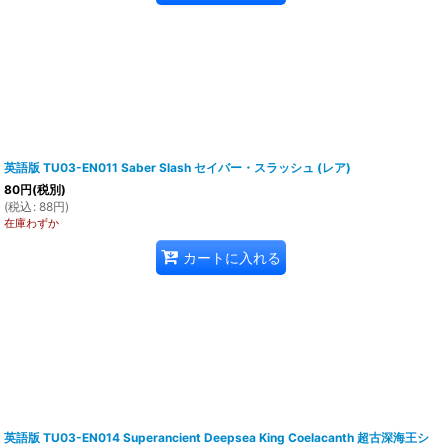
英語版 TU03-EN011 Saber Slash セイバー・スラッシュ (レア)
80
円
(税別)
(
税込
:
88
円
)
在庫わずか
カートに入れる
英語版 TU03-EN014 Superancient Deepsea King Coelacanth 超古深海王シ