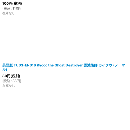
100
円
(税別)
(
税込
:
110
円
)
在庫なし
英語版 TU03-EN016 Kycoo the Ghost Destroyer 霊滅術師 カイクウ (ノーマ
ル)
80
円
(税別)
(
税込
:
88
円
)
在庫なし