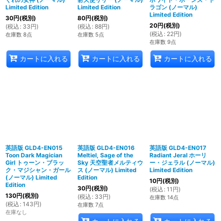
Limited Edition
Limited Edition
ラゴン (ノーマル)
Limited Edition
30
円
(税別)
80
円
(税別)
20
円
(税別)
(
税込
:
33
円
)
(
税込
:
88
円
)
(
税込
:
22
円
)
在庫数 8点
在庫数 5点
在庫数 9点
カートに入れる
カートに入れる
カートに入れる
英語版 GLD4-EN015
英語版 GLD4-EN016
英語版 GLD4-EN017
Toon Dark Magician
Meltiel, Sage of the
Radiant Jeral ホーリ
Girl トゥーン・ブラッ
Sky 天空聖者メルティウ
ー・ジェラル (ノーマル)
ク・マジシャン・ガール
ス (ノーマル) Limited
Limited Edition
(ノーマル) Limited
Edition
10
円
(税別)
Edition
30
円
(税別)
(
税込
:
11
円
)
130
円
(税別)
(
税込
:
33
円
)
在庫数 14点
(
税込
:
143
円
)
在庫数 7点
在庫なし