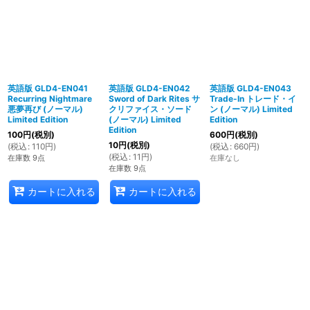
英語版 GLD4-EN041
英語版 GLD4-EN042
英語版 GLD4-EN043
Recurring Nightmare
Sword of Dark Rites サ
Trade-In トレード・イ
悪夢再び (ノーマル)
クリファイス・ソード
ン (ノーマル) Limited
Limited Edition
(ノーマル) Limited
Edition
Edition
100
円
(税別)
600
円
(税別)
10
円
(税別)
(
税込
:
110
円
)
(
税込
:
660
円
)
(
税込
:
11
円
)
在庫数 9点
在庫なし
在庫数 9点
カートに入れる
カートに入れる