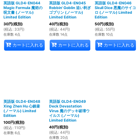
英語版 GLD4-EN044
英語版 GLD4-EN045
英語版 GLD4-EN046
Magic Formula 魔術の
Robbin' Goblin 追い剥ぎ
Skull Dice 悪魔のサイコ
呪文書 (ノーマル)
ゴブリン (ノーマル)
ロ (ノーマル) Limited
Limited Edition
Limited Edition
Edition
30
円
(税別)
40
円
(税別)
50
円
(税別)
(
税込
:
33
円
)
(
税込
:
44
円
)
(
税込
:
55
円
)
在庫数 4点
在庫数 14点
在庫数 10点
カートに入れる
カートに入れる
カートに入れる
英語版 GLD4-EN048
英語版 GLD4-EN049
Xing Zhen Hu 心鎮壷
Deck Devastation
(ノーマル) Limited
Virus 魔のデッキ破壊ウ
Edition
イルス (ノーマル)
Limited Edition
100
円
(税別)
40
円
(税別)
(
税込
:
110
円
)
(
税込
:
44
円
)
在庫数 6点
在庫数 20点