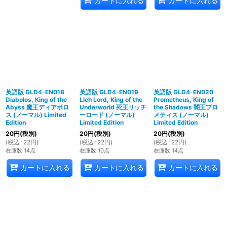
カートに入れる
カートに入れる
英語版 GLD4-EN018
英語版 GLD4-EN019
英語版 GLD4-EN020
Diabolos, King of the
Lich Lord, King of the
Prometheus, King of
Abyss 魔王ディアボロ
Underworld 死王リッチ
the Shadows 闇王プロ
ス (ノーマル) Limited
ーロード (ノーマル)
メティス (ノーマル)
Edition
Limited Edition
Limited Edition
20
円
(税別)
20
円
(税別)
20
円
(税別)
(
税込
:
22
円
)
(
税込
:
22
円
)
(
税込
:
22
円
)
在庫数 14点
在庫数 10点
在庫数 14点
カートに入れる
カートに入れる
カートに入れる