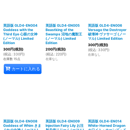
英語版 GLD4-EN004
英語版 GLD4-EN005
英語版 GLD4-EN006
Goddess with the
Beastking of the
Versago the Destroyer
Third Eye 心眼の女神
Swamps 沼地の魔獣王
破壊神 ヴァサーゴ (ノー
(ノーマル) Limited
(ノーマル) Limited
マル) Limited Edition
Edition
Edition
300
円
(税別)
300
円
(税別)
200
円
(税別)
(
税込
:
330
円
)
(
税込
:
330
円
)
(
税込
:
220
円
)
在庫なし
在庫数 15点
在庫なし
カートに入れる
英語版 GLD4-EN008
英語版 GLD4-EN009
英語版 GLD4-EN014
Goddess of Whim きま
Injection Fairy Lily お注
White-Horned Dragon
ぐれの女神 (ノーマル)
射天使リリー (ノーマル)
ホワイト・ホーンズ・ド