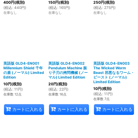
400
円
(税別)
150
円
(税別)
250
円
(税別)
(
税込
:
440
円
)
(
税込
:
165
円
)
(
税込
:
275
円
)
在庫なし
在庫なし
在庫なし
英語版 GLD4-EN001
英語版 GLD4-EN002
英語版 GLD4-EN003
Millennium Shield 千年
Pendulum Machine 振
The Wicked Worm
の盾 (ノーマル) Limited
り子刃の拷問機械 (ノー
Beast 邪悪なるワーム・
Edition
マル) Limited Edition
ビースト (ノーマル)
Limited Edition
10
円
(税別)
20
円
(税別)
10
円
(税別)
(
税込
:
11
円
)
(
税込
:
22
円
)
(
税込
:
11
円
)
在庫数 12点
在庫数 16点
在庫数 7点
カートに入れる
カートに入れる
カートに入れる