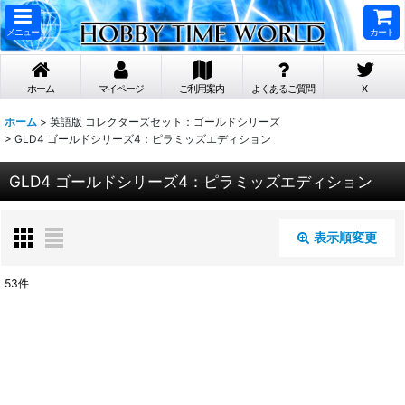
メニュー
カート
ホーム
マイページ
ご利用案内
よくあるご質問
X
ホーム
>
英語版 コレクターズセット：ゴールドシリーズ
>
GLD4 ゴールドシリーズ4：ピラミッズエディション
GLD4 ゴールドシリーズ4：ピラミッズエディション
表示順変更
閉じる
53
件
表示数
:
在庫あり
並び順
: