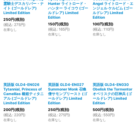
霊騎士デスカリバー・ナ
Hunter ライトロード・
Angel ライトロード・エ
イト (ゴールドレア)
ハンター ライコウ (ゴー
ンジェル ケルビム (ゴー
Limited Edition
ルドレア) Limited
ルドレア) Limited
Edition
Edition
250
円
(税別)
150
円
(税別)
100
円
(税別)
(
税込
:
275
円
)
(
税込
:
165
円
)
(
税込
:
110
円
)
在庫なし
在庫なし
在庫なし
英語版 GLD4-EN026
英語版 GLD4-EN027
英語版 GLD4-EN030
Tytannial, Princess of
Summoner Monk 召喚
Obelisk the Tormentor
Camellias 椿姫ティタニ
僧サモンプリースト (ゴ
オベリスクの巨神兵 (ゴ
アル (ゴールドレア)
ールドレア) Limited
ールドレア) Limited
Limited Edition
Edition
Edition
200
円
(税別)
250
円
(税別)
500
円
(税別)
(
税込
:
220
円
)
(
税込
:
275
円
)
(
税込
:
550
円
)
在庫なし
在庫なし
在庫なし