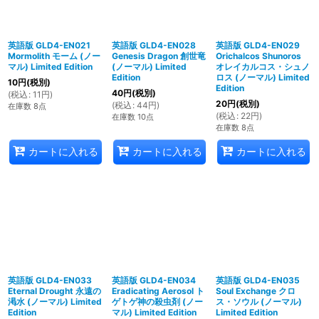
英語版 GLD4-EN021
英語版 GLD4-EN028
英語版 GLD4-EN029
Mormolith モーム (ノー
Genesis Dragon 創世竜
Orichalcos Shunoros
マル) Limited Edition
(ノーマル) Limited
オレイカルコス・シュノ
Edition
ロス (ノーマル) Limited
10
円
(税別)
Edition
40
円
(税別)
(
税込
:
11
円
)
20
円
(税別)
(
税込
:
44
円
)
在庫数 8点
(
税込
:
22
円
)
在庫数 10点
在庫数 8点
カートに入れる
カートに入れる
カートに入れる
英語版 GLD4-EN033
英語版 GLD4-EN034
英語版 GLD4-EN035
Eternal Drought 永遠の
Eradicating Aerosol ト
Soul Exchange クロ
渇水 (ノーマル) Limited
ゲトゲ神の殺虫剤 (ノー
ス・ソウル (ノーマル)
Edition
マル) Limited Edition
Limited Edition