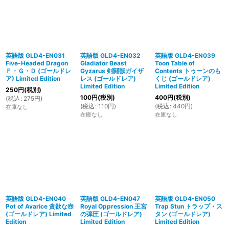
英語版 GLD4-EN031
英語版 GLD4-EN032
英語版 GLD4-EN039
Five-Headed Dragon
Gladiator Beast
Toon Table of
Ｆ・Ｇ・Ｄ (ゴールドレ
Gyzarus 剣闘獣ガイザ
Contents トゥーンのも
ア) Limited Edition
レス (ゴールドレア)
くじ (ゴールドレア)
Limited Edition
Limited Edition
250
円
(税別)
100
円
(税別)
400
円
(税別)
(
税込
:
275
円
)
(
税込
:
110
円
)
(
税込
:
440
円
)
在庫なし
在庫なし
在庫なし
英語版 GLD4-EN040
英語版 GLD4-EN047
英語版 GLD4-EN050
Pot of Avarice 貪欲な壺
Royal Oppression 王宮
Trap Stun トラップ・ス
(ゴールドレア) Limited
の弾圧 (ゴールドレア)
タン (ゴールドレア)
Edition
Limited Edition
Limited Edition