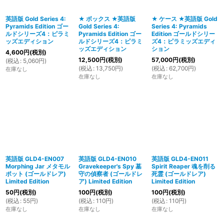
英語版 Gold Series 4:
★ ボックス ★英語版
★ ケース ★英語版 Gold
Pyramids Edition ゴー
Gold Series 4:
Series 4: Pyramids
絞り込む
ルドシリーズ4：ピラミ
Pyramids Edition ゴー
Edition ゴールドシリー
ッズエディション
ルドシリーズ4：ピラミ
ズ4：ピラミッズエディ
ッズエディション
ション
4,600
円
(税別)
12,500
円
(税別)
57,000
円
(税別)
(
税込
:
5,060
円
)
(
税込
:
13,750
円
)
(
税込
:
62,700
円
)
在庫なし
在庫なし
在庫なし
英語版 GLD4-EN007
英語版 GLD4-EN010
英語版 GLD4-EN011
Morphing Jar メタモル
Gravekeeper's Spy 墓
Spirit Reaper 魂を削る
ポット (ゴールドレア)
守の偵察者 (ゴールドレ
死霊 (ゴールドレア)
Limited Edition
ア) Limited Edition
Limited Edition
50
円
(税別)
100
円
(税別)
100
円
(税別)
(
税込
:
55
円
)
(
税込
:
110
円
)
(
税込
:
110
円
)
在庫なし
在庫なし
在庫なし