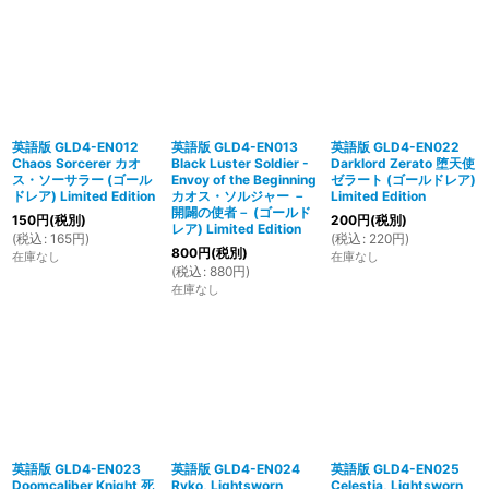
英語版 GLD4-EN012
英語版 GLD4-EN013
英語版 GLD4-EN022
Chaos Sorcerer カオ
Black Luster Soldier -
Darklord Zerato 堕天使
ス・ソーサラー (ゴール
Envoy of the Beginning
ゼラート (ゴールドレア)
ドレア) Limited Edition
カオス・ソルジャー －
Limited Edition
開闢の使者－ (ゴールド
150
円
(税別)
200
円
(税別)
レア) Limited Edition
(
税込
:
165
円
)
(
税込
:
220
円
)
800
円
(税別)
在庫なし
在庫なし
(
税込
:
880
円
)
在庫なし
英語版 GLD4-EN023
英語版 GLD4-EN024
英語版 GLD4-EN025
Doomcaliber Knight 死
Ryko, Lightsworn
Celestia, Lightsworn