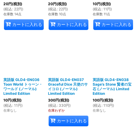
20
円
(税別)
20
円
(税別)
10
円
(税別)
(
税込
:
22
円
)
(
税込
:
22
円
)
(
税込
:
11
円
)
在庫数 14点
在庫数 10点
在庫数 11点
カートに入れる
カートに入れる
カートに入れる
英語版 GLD4-EN036
英語版 GLD4-EN037
英語版 GLD4-EN038
Toon World トゥーン・
Graceful Dice 天使のサ
Sage's Stone 賢者の宝
ワールド (ノーマル)
イコロ (ノーマル)
石 (ノーマル) Limited
Limited Edition
Limited Edition
Edition
10
円
(税別)
300
円
(税別)
100
円
(税別)
(
税込
:
11
円
)
(
税込
:
330
円
)
(
税込
:
110
円
)
在庫なし
在庫わずか
在庫なし
カートに入れる