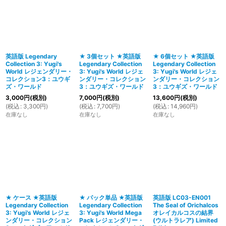
並び順
:
絞り込む
英語版 Legendary
★ 3個セット ★英語版
★ 6個セット ★英語版
Collection 3: Yugi's
Legendary Collection
Legendary Collection
World レジェンダリー・
3: Yugi's World レジェ
3: Yugi's World レジェ
コレクション3：ユウギ
ンダリー・コレクション
ンダリー・コレクション
ズ・ワールド
3：ユウギズ・ワールド
3：ユウギズ・ワールド
3,000
円
(税別)
7,000
円
(税別)
13,600
円
(税別)
(
税込
:
3,300
円
)
(
税込
:
7,700
円
)
(
税込
:
14,960
円
)
在庫なし
在庫なし
在庫なし
★ ケース ★英語版
★ パック単品 ★英語版
英語版 LC03-EN001
Legendary Collection
Legendary Collection
The Seal of Orichalcos
3: Yugi's World レジェ
3: Yugi's World Mega
オレイカルコスの結界
ンダリー・コレクション
Pack レジェンダリー・
(ウルトラレア) Limited