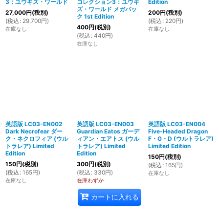
3：ユウギズ・ワールド
コレクション3：ユウギ
Edition
ズ・ワールド メガパッ
27,000
円
(税別)
200
円
(税別)
ク 1st Edition
(
税込
:
29,700
円
)
(
税込
:
220
円
)
400
円
(税別)
在庫なし
在庫なし
(
税込
:
440
円
)
在庫なし
英語版 LC03-EN002
英語版 LC03-EN003
英語版 LC03-EN004
Dark Necrofear ダー
Guardian Eatos ガーデ
Five-Headed Dragon
ク・ネクロフィア (ウル
ィアン・エアトス (ウル
F・G・D (ウルトラレア)
トラレア) Limited
トラレア) Limited
Limited Edition
Edition
Edition
150
円
(税別)
150
円
(税別)
300
円
(税別)
(
税込
:
165
円
)
(
税込
:
165
円
)
(
税込
:
330
円
)
在庫なし
在庫なし
在庫わずか
カートに入れる