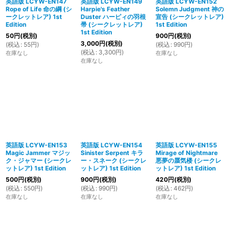
英語版 LCYW-EN147
英語版 LCYW-EN149
英語版 LCYW-EN152
Rope of Life 命の綱 (シ
Harpie's Feather
Solemn Judgment 神の
ークレットレア) 1st
Duster ハーピィの羽根
宣告 (シークレットレア)
Edition
帚 (シークレットレア)
1st Edition
1st Edition
50
円
(税別)
900
円
(税別)
3,000
円
(税別)
(
税込
:
55
円
)
(
税込
:
990
円
)
(
税込
:
3,300
円
)
在庫なし
在庫なし
在庫なし
英語版 LCYW-EN153
英語版 LCYW-EN154
英語版 LCYW-EN155
Magic Jammer マジッ
Sinister Serpent キラ
Mirage of Nightmare
ク・ジャマー (シークレ
ー・スネーク (シークレ
悪夢の蜃気楼 (シークレ
ットレア) 1st Edition
ットレア) 1st Edition
ットレア) 1st Edition
500
円
(税別)
900
円
(税別)
420
円
(税別)
(
税込
:
550
円
)
(
税込
:
990
円
)
(
税込
:
462
円
)
在庫なし
在庫なし
在庫なし