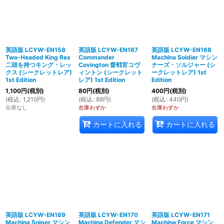
英語版 LCYW-EN158
英語版 LCYW-EN167
英語版 LCYW-EN168
Two-Headed King Rex
Commander
Machina Soldier マシン
二頭を持つキング・レッ
Covington 督戦官コヴ
ナーズ・ソルジャー (シ
クス (シークレットレア)
ィントン (シークレット
ークレットレア) 1st
1st Edition
レア) 1st Edition
Edition
1,100
円
(税別)
80
円
(税別)
400
円
(税別)
(
税込
:
1,210
円
)
(
税込
:
88
円
)
(
税込
:
440
円
)
在庫なし
在庫わずか
在庫わずか
カートに入れる
カートに入れる
英語版 LCYW-EN169
英語版 LCYW-EN170
英語版 LCYW-EN171
Machina Sniper マシン
Machina Defender マシ
Machina Force マシン