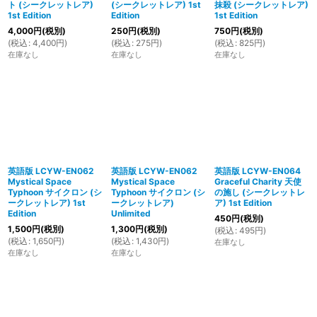
ト (シークレットレア)
(シークレットレア) 1st
抹殺 (シークレットレア)
1st Edition
Edition
1st Edition
4,000
円
(税別)
250
円
(税別)
750
円
(税別)
(
税込
:
4,400
円
)
(
税込
:
275
円
)
(
税込
:
825
円
)
在庫なし
在庫なし
在庫なし
英語版 LCYW-EN062
英語版 LCYW-EN062
英語版 LCYW-EN064
Mystical Space
Mystical Space
Graceful Charity 天使
Typhoon サイクロン (シ
Typhoon サイクロン (シ
の施し (シークレットレ
ークレットレア) 1st
ークレットレア)
ア) 1st Edition
Edition
Unlimited
450
円
(税別)
1,500
円
(税別)
1,300
円
(税別)
(
税込
:
495
円
)
(
税込
:
1,650
円
)
(
税込
:
1,430
円
)
在庫なし
在庫なし
在庫なし