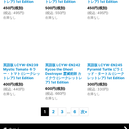
トレア) 1st Edition
トレア) 1st Edition
トレア) 1st Edition
450
円
(税別)
500
円
(税別)
450
円
(税別)
(
税込
:
495
円
)
(
税込
:
550
円
)
(
税込
:
495
円
)
在庫なし
在庫なし
在庫なし
英語版 LCYW-EN239
英語版 LCYW-EN242
英語版 LCYW-EN245
Mystic Tomato キラ
Kycoo the Ghost
Pyramid Turtle ピラミ
ー・トマト (シークレッ
Destroyer 霊滅術師 カ
ッド・タートル (シーク
トレア) 1st Edition
イクウ (シークレットレ
レットレア) 1st Edition
ア) 1st Edition
400
円
(税別)
300
円
(税別)
600
円
(税別)
(
税込
:
440
円
)
(
税込
:
330
円
)
(
税込
:
660
円
)
在庫なし
在庫なし
在庫なし
1
2
3
...
6
次
»
ホーム