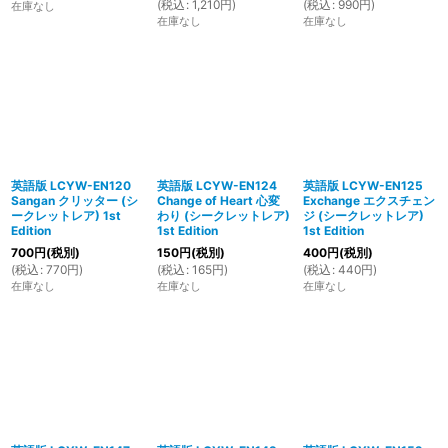
(
税込
:
1,210
円
)
(
税込
:
990
円
)
在庫なし
在庫なし
在庫なし
英語版 LCYW-EN120
英語版 LCYW-EN124
英語版 LCYW-EN125
Sangan クリッター (シ
Change of Heart 心変
Exchange エクスチェン
ークレットレア) 1st
わり (シークレットレア)
ジ (シークレットレア)
Edition
1st Edition
1st Edition
700
円
(税別)
150
円
(税別)
400
円
(税別)
(
税込
:
770
円
)
(
税込
:
165
円
)
(
税込
:
440
円
)
在庫なし
在庫なし
在庫なし