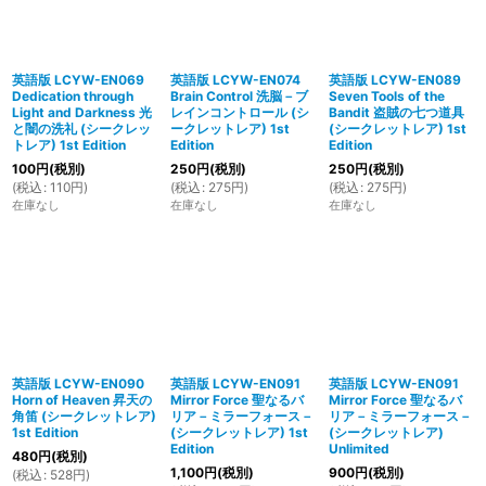
英語版 LCYW-EN069
英語版 LCYW-EN074
英語版 LCYW-EN089
Dedication through
Brain Control 洗脳－ブ
Seven Tools of the
Light and Darkness 光
レインコントロール (シ
Bandit 盗賊の七つ道具
と闇の洗礼 (シークレッ
ークレットレア) 1st
(シークレットレア) 1st
トレア) 1st Edition
Edition
Edition
100
円
(税別)
250
円
(税別)
250
円
(税別)
(
税込
:
110
円
)
(
税込
:
275
円
)
(
税込
:
275
円
)
在庫なし
在庫なし
在庫なし
英語版 LCYW-EN090
英語版 LCYW-EN091
英語版 LCYW-EN091
Horn of Heaven 昇天の
Mirror Force 聖なるバ
Mirror Force 聖なるバ
角笛 (シークレットレア)
リア－ミラーフォース－
リア－ミラーフォース－
1st Edition
(シークレットレア) 1st
(シークレットレア)
Edition
Unlimited
480
円
(税別)
1,100
円
(税別)
900
円
(税別)
(
税込
:
528
円
)