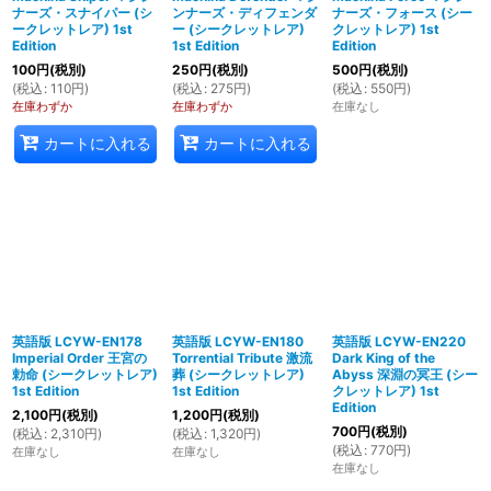
ナーズ・スナイパー (シ
ンナーズ・ディフェンダ
ナーズ・フォース (シー
ークレットレア) 1st
ー (シークレットレア)
クレットレア) 1st
Edition
1st Edition
Edition
100
円
(税別)
250
円
(税別)
500
円
(税別)
(
税込
:
110
円
)
(
税込
:
275
円
)
(
税込
:
550
円
)
在庫わずか
在庫わずか
在庫なし
カートに入れる
カートに入れる
英語版 LCYW-EN178
英語版 LCYW-EN180
英語版 LCYW-EN220
Imperial Order 王宮の
Torrential Tribute 激流
Dark King of the
勅命 (シークレットレア)
葬 (シークレットレア)
Abyss 深淵の冥王 (シー
1st Edition
1st Edition
クレットレア) 1st
Edition
2,100
円
(税別)
1,200
円
(税別)
700
円
(税別)
(
税込
:
2,310
円
)
(
税込
:
1,320
円
)
(
税込
:
770
円
)
在庫なし
在庫なし
在庫なし