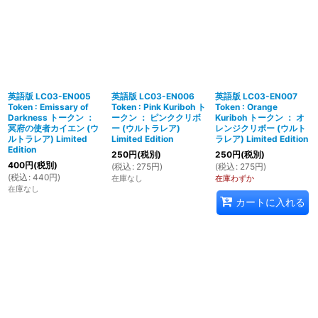
英語版 LC03-EN005
英語版 LC03-EN006
英語版 LC03-EN007
Token : Emissary of
Token : Pink Kuriboh ト
Token : Orange
Darkness トークン ：
ークン ： ピンククリボ
Kuriboh トークン ： オ
冥府の使者カイエン (ウ
ー (ウルトラレア)
レンジクリボー (ウルト
ルトラレア) Limited
Limited Edition
ラレア) Limited Edition
Edition
250
円
(税別)
250
円
(税別)
400
円
(税別)
(
税込
:
275
円
)
(
税込
:
275
円
)
(
税込
:
440
円
)
在庫なし
在庫わずか
在庫なし
カートに入れる