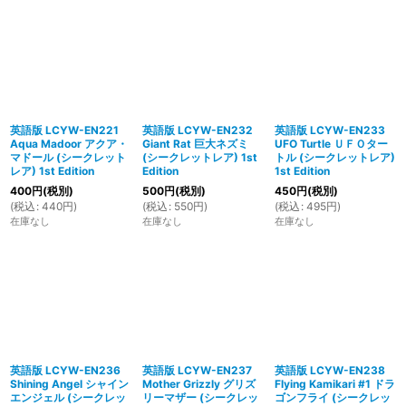
英語版 LCYW-EN221
英語版 LCYW-EN232
英語版 LCYW-EN233
Aqua Madoor アクア・
Giant Rat 巨大ネズミ
UFO Turtle ＵＦＯター
マドール (シークレット
(シークレットレア) 1st
トル (シークレットレア)
レア) 1st Edition
Edition
1st Edition
400
円
(税別)
500
円
(税別)
450
円
(税別)
(
税込
:
440
円
)
(
税込
:
550
円
)
(
税込
:
495
円
)
在庫なし
在庫なし
在庫なし
英語版 LCYW-EN236
英語版 LCYW-EN237
英語版 LCYW-EN238
Shining Angel シャイン
Mother Grizzly グリズ
Flying Kamikari #1 ドラ
エンジェル (シークレッ
リーマザー (シークレッ
ゴンフライ (シークレッ