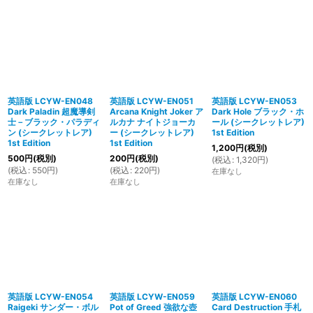
英語版 LCYW-EN048
英語版 LCYW-EN051
英語版 LCYW-EN053
Dark Paladin 超魔導剣
Arcana Knight Joker ア
Dark Hole ブラック・ホ
士－ブラック・パラディ
ルカナ ナイトジョーカ
ール (シークレットレア)
ン (シークレットレア)
ー (シークレットレア)
1st Edition
1st Edition
1st Edition
1,200
円
(税別)
500
円
(税別)
200
円
(税別)
(
税込
:
1,320
円
)
(
税込
:
550
円
)
(
税込
:
220
円
)
在庫なし
在庫なし
在庫なし
英語版 LCYW-EN054
英語版 LCYW-EN059
英語版 LCYW-EN060
Raigeki サンダー・ボル
Pot of Greed 強欲な壺
Card Destruction 手札