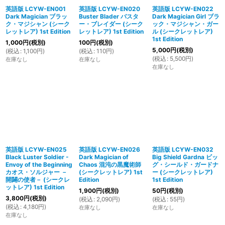
英語版 LCYW-EN001
英語版 LCYW-EN020
英語版 LCYW-EN022
Dark Magician ブラッ
Buster Blader バスタ
Dark Magician Girl ブラ
ク・マジシャン (シーク
ー・ブレイダー (シーク
ック・マジシャン・ガー
レットレア) 1st Edition
レットレア) 1st Edition
ル (シークレットレア)
1st Edition
1,000
円
(税別)
100
円
(税別)
5,000
円
(税別)
(
税込
:
1,100
円
)
(
税込
:
110
円
)
(
税込
:
5,500
円
)
在庫なし
在庫なし
在庫なし
英語版 LCYW-EN025
英語版 LCYW-EN026
英語版 LCYW-EN032
Black Luster Soldier -
Dark Magician of
Big Shield Gardna ビッ
Envoy of the Beginning
Chaos 混沌の黒魔術師
グ・シールド・ガードナ
カオス・ソルジャー －
(シークレットレア) 1st
ー (シークレットレア)
開闢の使者－ (シークレ
Edition
1st Edition
ットレア) 1st Edition
1,900
円
(税別)
50
円
(税別)
3,800
円
(税別)
(
税込
:
2,090
円
)
(
税込
:
55
円
)
(
税込
:
4,180
円
)
在庫なし
在庫なし
在庫なし