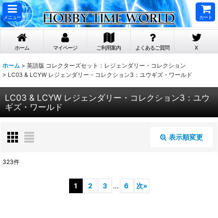
メニュー
カート
ホーム
マイページ
ご利用案内
よくあるご質問
X
ホーム
>
英語版 コレクターズセット：レジェンダリー・コレクション
>
LC03 & LCYW レジェンダリー・コレクション3：ユウギズ・ワールド
LC03 & LCYW レジェンダリー・コレクション3：ユウ
ギズ・ワールド
表示順変更
閉じる
323
件
表示数
:
1
2
3
...
6
次
»
在庫あり