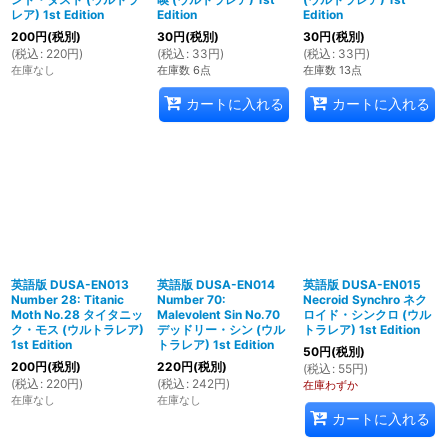
レア) 1st Edition
Edition
Edition
200
円
(税別)
30
円
(税別)
30
円
(税別)
(
税込
:
220
円
)
(
税込
:
33
円
)
(
税込
:
33
円
)
在庫なし
在庫数 6点
在庫数 13点
カートに入れる
カートに入れる
英語版 DUSA-EN013
英語版 DUSA-EN014
英語版 DUSA-EN015
Number 28: Titanic
Number 70:
Necroid Synchro ネク
Moth No.28 タイタニッ
Malevolent Sin No.70
ロイド・シンクロ (ウル
ク・モス (ウルトラレア)
デッドリー・シン (ウル
トラレア) 1st Edition
1st Edition
トラレア) 1st Edition
50
円
(税別)
200
円
(税別)
220
円
(税別)
(
税込
:
55
円
)
(
税込
:
220
円
)
(
税込
:
242
円
)
在庫わずか
在庫なし
在庫なし
カートに入れる