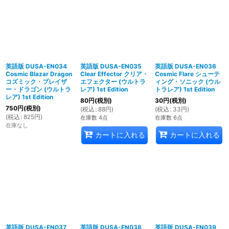
英語版 DUSA-EN034
英語版 DUSA-EN035
英語版 DUSA-EN036
Cosmic Blazar Dragon
Clear Effector クリア・
Cosmic Flare シューテ
コズミック・ブレイザ
エフェクター (ウルトラ
ィング・ソニック (ウル
ー・ドラゴン (ウルトラ
レア) 1st Edition
トラレア) 1st Edition
レア) 1st Edition
80
円
(税別)
30
円
(税別)
750
円
(税別)
(
税込
:
88
円
)
(
税込
:
33
円
)
(
税込
:
825
円
)
在庫数 4点
在庫数 6点
在庫なし
カートに入れる
カートに入れる
英語版 DUSA-EN037
英語版 DUSA-EN038
英語版 DUSA-EN039