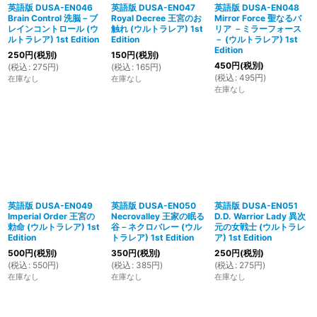
英語版 DUSA-EN046
英語版 DUSA-EN047
英語版 DUSA-EN048
Brain Control 洗脳－ブ
Royal Decree 王宮のお
Mirror Force 聖なるバ
レインコントロール (ウ
触れ (ウルトラレア) 1st
リア －ミラーフォース
ルトラレア) 1st Edition
Edition
－ (ウルトラレア) 1st
Edition
250
円
(税別)
150
円
(税別)
450
円
(税別)
(
税込
:
275
円
)
(
税込
:
165
円
)
(
税込
:
495
円
)
在庫なし
在庫なし
在庫なし
英語版 DUSA-EN049
英語版 DUSA-EN050
英語版 DUSA-EN051
Imperial Order 王宮の
Necrovalley 王家の眠る
D.D. Warrior Lady 異次
勅命 (ウルトラレア) 1st
谷－ネクロバレー (ウル
元の女戦士 (ウルトラレ
Edition
トラレア) 1st Edition
ア) 1st Edition
500
円
(税別)
350
円
(税別)
250
円
(税別)
(
税込
:
550
円
)
(
税込
:
385
円
)
(
税込
:
275
円
)
在庫なし
在庫なし
在庫なし