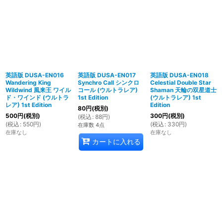
英語版 DUSA-EN016
英語版 DUSA-EN017
英語版 DUSA-EN018
Wandering King
Synchro Call シンクロ
Celestial Double Star
Wildwind 風来王 ワイル
コール (ウルトラレア)
Shaman 天輪の双星道士
ド・ワインド (ウルトラ
1st Edition
(ウルトラレア) 1st
レア) 1st Edition
Edition
80
円
(税別)
500
円
(税別)
300
円
(税別)
(
税込
:
88
円
)
(
税込
:
550
円
)
(
税込
:
330
円
)
在庫数 4点
在庫なし
在庫なし
カートに入れる