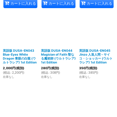
カートに入れる
カートに入れる
カートに入れる
英語版 DUSA-EN043
英語版 DUSA-EN044
英語版 DUSA-EN045
Blue-Eyes White
Magician of Faith 聖な
Jinzo 人造人間－サイ
Dragon 青眼の白龍 (ウ
る魔術師 (ウルトラレア)
コ・ショッカー (ウルト
ルトラレア) 1st Edition
1st Edition
ラレア) 1st Edition
2,000
円
(税別)
280
円
(税別)
350
円
(税別)
(
税込
:
2,200
円
)
(
税込
:
308
円
)
(
税込
:
385
円
)
在庫なし
在庫なし
在庫なし