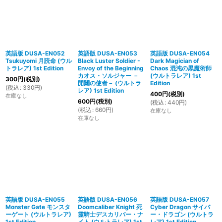
英語版 DUSA-EN052
英語版 DUSA-EN053
英語版 DUSA-EN054
Tsukuyomi 月読命 (ウル
Black Luster Soldier -
Dark Magician of
トラレア) 1st Edition
Envoy of the Beginning
Chaos 混沌の黒魔術師
カオス・ソルジャー －
(ウルトラレア) 1st
300
円
(税別)
開闢の使者－ (ウルトラ
Edition
(
税込
:
330
円
)
レア) 1st Edition
400
円
(税別)
在庫なし
600
円
(税別)
(
税込
:
440
円
)
(
税込
:
660
円
)
在庫なし
在庫なし
英語版 DUSA-EN055
英語版 DUSA-EN056
英語版 DUSA-EN057
Monster Gate モンスタ
Doomcaliber Knight 死
Cyber Dragon サイバ
ーゲート (ウルトラレア)
霊騎士デスカリバー・ナ
ー・ドラゴン (ウルトラ
1st Edition
イト (ウルトラレア) 1st
レア) 1st Edition