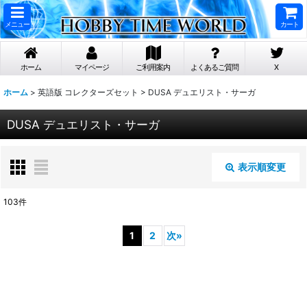
メニュー
カート
ホーム
マイページ
ご利用案内
よくあるご質問
X
ホーム
>
英語版 コレクターズセット
>
DUSA デュエリスト・サーガ
DUSA デュエリスト・サーガ
表示順変更
閉じる
103
件
表示数
:
1
2
次
»
在庫あり
並び順
: