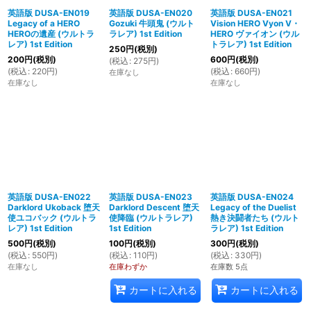
英語版 DUSA-EN019
英語版 DUSA-EN020
英語版 DUSA-EN021
Legacy of a HERO
Gozuki 牛頭鬼 (ウルト
Vision HERO Vyon V・
HEROの遺産 (ウルトラ
ラレア) 1st Edition
HERO ヴァイオン (ウル
レア) 1st Edition
トラレア) 1st Edition
250
円
(税別)
200
円
(税別)
600
円
(税別)
(
税込
:
275
円
)
(
税込
:
220
円
)
(
税込
:
660
円
)
在庫なし
在庫なし
在庫なし
英語版 DUSA-EN022
英語版 DUSA-EN023
英語版 DUSA-EN024
Darklord Ukoback 堕天
Darklord Descent 堕天
Legacy of the Duelist
使ユコバック (ウルトラ
使降臨 (ウルトラレア)
熱き決闘者たち (ウルト
レア) 1st Edition
1st Edition
ラレア) 1st Edition
500
円
(税別)
100
円
(税別)
300
円
(税別)
(
税込
:
550
円
)
(
税込
:
110
円
)
(
税込
:
330
円
)
在庫なし
在庫わずか
在庫数 5点
カートに入れる
カートに入れる