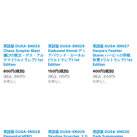
英語版 DUSA-EN025
英語版 DUSA-EN026
英語版 DUSA-EN027
Chaos Scepter Blast
Diabound Kernel ディ
Harpie's Feather
滅びの呪文－デス・アル
アバウンド・カーネル
Storm ハーピィの羽根
テマ (ウルトラレア) 1st
(ウルトラレア) 1st
吹雪 (ウルトラレア) 1st
Edition
Edition
Edition
800
円
(税別)
150
円
(税別)
400
円
(税別)
(
税込
:
880
円
)
(
税込
:
165
円
)
(
税込
:
440
円
)
在庫なし
在庫なし
在庫なし
英語版 DUSA-EN028
英語版 DUSA-EN029
英語版 DUSA-EN030
Elemental HERO
Skydive Scorcher スカ
Dark Summoning