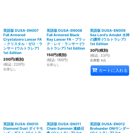
英語版 DUSA-EN007
英語版 DUSA-EN008
英語版 DUSA-EN009
Full Armored
Full Armored Black
Sea Lord's Amulet 水神
Crystalzero Lancer FA
Ray Lancer FA－ブラッ
の護符 (ウルトラレア)
－クリスタル・ゼロ・ラ
ク・レイ・ランサー (ウ
1st Edition
ンサー (ウルトラレア)
ルトラレア) 1st Edition
30
円
(税別)
1st Edition
150
円
(税別)
(
税込
:
33
円
)
200
円
(税別)
(
税込
:
165
円
)
在庫数 4点
(
税込
:
220
円
)
在庫なし
在庫なし
カートに入れる
英語版 DUSA-EN010
英語版 DUSA-EN011
英語版 DUSA-EN012
Diamond Dust ダイヤモ
Chain Summon 連鎖召
Brohunder ONiサンダー
ンド・ダスト (ウルトラ
喚 (ウルトラレア) 1st
(ウルトラレア) 1st