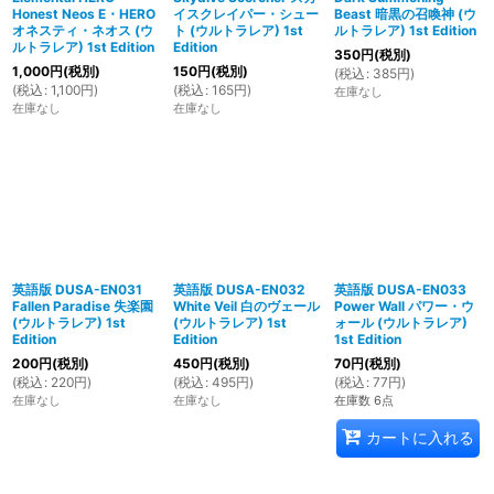
Honest Neos E・HERO
イスクレイパー・シュー
Beast 暗黒の召喚神 (ウ
オネスティ・ネオス (ウ
ト (ウルトラレア) 1st
ルトラレア) 1st Edition
ルトラレア) 1st Edition
Edition
350
円
(税別)
1,000
円
(税別)
150
円
(税別)
(
税込
:
385
円
)
(
税込
:
1,100
円
)
(
税込
:
165
円
)
在庫なし
在庫なし
在庫なし
英語版 DUSA-EN031
英語版 DUSA-EN032
英語版 DUSA-EN033
Fallen Paradise 失楽園
White Veil 白のヴェール
Power Wall パワー・ウ
(ウルトラレア) 1st
(ウルトラレア) 1st
ォール (ウルトラレア)
Edition
Edition
1st Edition
200
円
(税別)
450
円
(税別)
70
円
(税別)
(
税込
:
220
円
)
(
税込
:
495
円
)
(
税込
:
77
円
)
在庫なし
在庫なし
在庫数 6点
カートに入れる