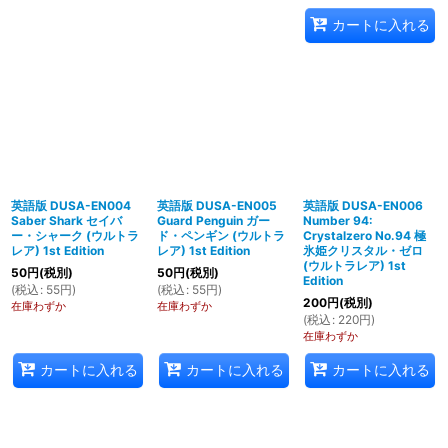
カートに入れる
英語版 DUSA-EN004
英語版 DUSA-EN005
英語版 DUSA-EN006
Saber Shark セイバ
Guard Penguin ガー
Number 94:
ー・シャーク (ウルトラ
ド・ペンギン (ウルトラ
Crystalzero No.94 極
レア) 1st Edition
レア) 1st Edition
氷姫クリスタル・ゼロ
(ウルトラレア) 1st
50
円
(税別)
50
円
(税別)
Edition
(
税込
:
55
円
)
(
税込
:
55
円
)
200
円
(税別)
在庫わずか
在庫わずか
(
税込
:
220
円
)
在庫わずか
カートに入れる
カートに入れる
カートに入れる