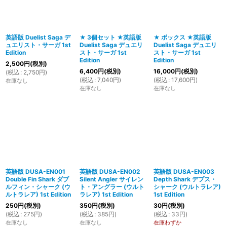
絞り込む
英語版 Duelist Saga デ
★ 3個セット ★英語版
★ ボックス ★英語版
ュエリスト・サーガ 1st
Duelist Saga デュエリ
Duelist Saga デュエリ
Edition
スト・サーガ 1st
スト・サーガ 1st
Edition
Edition
2,500
円
(税別)
6,400
円
(税別)
16,000
円
(税別)
(
税込
:
2,750
円
)
(
税込
:
7,040
円
)
(
税込
:
17,600
円
)
在庫なし
在庫なし
在庫なし
英語版 DUSA-EN001
英語版 DUSA-EN002
英語版 DUSA-EN003
Double Fin Shark ダブ
Silent Angler サイレン
Depth Shark デプス・
ルフィン・シャーク (ウ
ト・アングラー (ウルト
シャーク (ウルトラレア)
ルトラレア) 1st Edition
ラレア) 1st Edition
1st Edition
250
円
(税別)
350
円
(税別)
30
円
(税別)
(
税込
:
275
円
)
(
税込
:
385
円
)
(
税込
:
33
円
)
在庫なし
在庫なし
在庫わずか