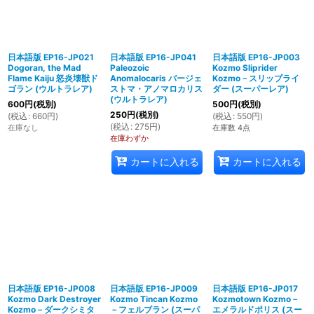
日本語版 EP16-JP021
日本語版 EP16-JP041
日本語版 EP16-JP003
Dogoran, the Mad
Paleozoic
Kozmo Sliprider
Flame Kaiju 怒炎壊獣ド
Anomalocaris バージェ
Kozmo－スリップライ
ゴラン (ウルトラレア)
ストマ・アノマロカリス
ダー (スーパーレア)
(ウルトラレア)
600
円
(税別)
500
円
(税別)
250
円
(税別)
(
税込
:
660
円
)
(
税込
:
550
円
)
(
税込
:
275
円
)
在庫なし
在庫数 4点
在庫わずか
カートに入れる
カートに入れる
日本語版 EP16-JP008
日本語版 EP16-JP009
日本語版 EP16-JP017
Kozmo Dark Destroyer
Kozmo Tincan Kozmo
Kozmotown Kozmo－
Kozmo－ダークシミタ
－フェルブラン (スーパ
エメラルドポリス (スー