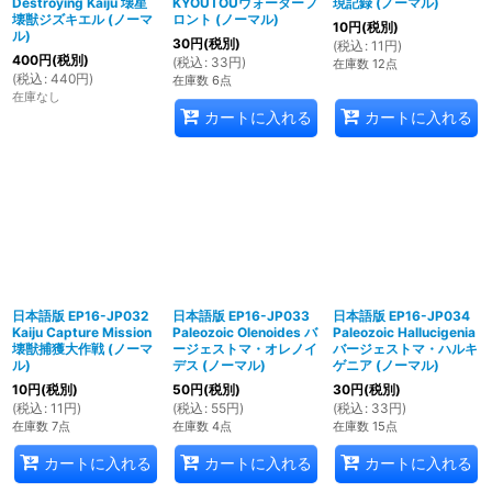
Destroying Kaiju 壊星
KYOUTOUウォーターフ
現記録 (ノーマル)
壊獣ジズキエル (ノーマ
ロント (ノーマル)
10
円
(税別)
ル)
30
円
(税別)
(
税込
:
11
円
)
400
円
(税別)
(
税込
:
33
円
)
在庫数 12点
(
税込
:
440
円
)
在庫数 6点
在庫なし
カートに入れる
カートに入れる
日本語版 EP16-JP032
日本語版 EP16-JP033
日本語版 EP16-JP034
Kaiju Capture Mission
Paleozoic Olenoides バ
Paleozoic Hallucigenia
壊獣捕獲大作戦 (ノーマ
ージェストマ・オレノイ
バージェストマ・ハルキ
ル)
デス (ノーマル)
ゲニア (ノーマル)
10
円
(税別)
50
円
(税別)
30
円
(税別)
(
税込
:
11
円
)
(
税込
:
55
円
)
(
税込
:
33
円
)
在庫数 7点
在庫数 4点
在庫数 15点
カートに入れる
カートに入れる
カートに入れる