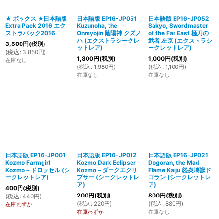
★ ボックス ★日本語版
日本語版 EP16-JP051
日本語版 EP16-JP052
Extra Pack 2016 エク
Kuzunoha, the
Sakyo, Swordmaster
絞り込む
ストラパック2016
Onmyojin 陰陽神 クズノ
of the Far East 極刀の
ハ (エクストラシークレ
武者 左京 (エクストラシ
3,500
円
(税別)
ットレア)
ークレットレア)
(
税込
:
3,850
円
)
1,800
円
(税別)
1,000
円
(税別)
在庫なし
(
税込
:
1,980
円
)
(
税込
:
1,100
円
)
在庫なし
在庫なし
日本語版 EP16-JP001
日本語版 EP16-JP012
日本語版 EP16-JP021
Kozmo Farmgirl
Kozmo Dark Eclipser
Dogoran, the Mad
Kozmo－ドロッセル (シ
Kozmo－ダークエクリ
Flame Kaiju 怒炎壊獣ド
ークレットレア)
プサー (シークレットレ
ゴラン (シークレットレ
ア)
ア)
400
円
(税別)
200
円
(税別)
800
円
(税別)
(
税込
:
440
円
)
(
税込
:
220
円
)
(
税込
:
880
円
)
在庫わずか
在庫わずか
在庫なし