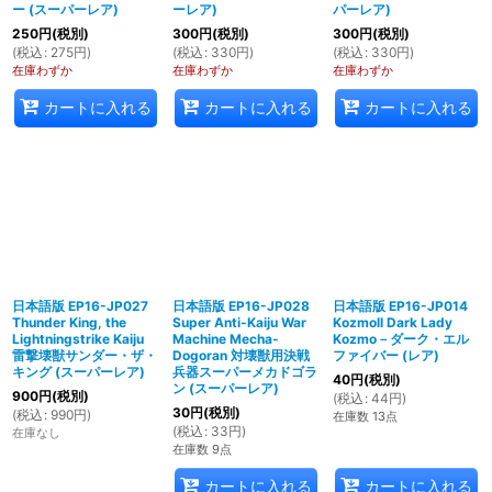
ー (スーパーレア)
ーレア)
パーレア)
250
円
(税別)
300
円
(税別)
300
円
(税別)
(
税込
:
275
円
)
(
税込
:
330
円
)
(
税込
:
330
円
)
在庫わずか
在庫わずか
在庫わずか
カートに入れる
カートに入れる
カートに入れる
日本語版 EP16-JP027
日本語版 EP16-JP028
日本語版 EP16-JP014
Thunder King, the
Super Anti-Kaiju War
Kozmoll Dark Lady
Lightningstrike Kaiju
Machine Mecha-
Kozmo－ダーク・エル
雷撃壊獣サンダー・ザ・
Dogoran 対壊獣用決戦
ファイバー (レア)
キング (スーパーレア)
兵器スーパーメカドゴラ
40
円
(税別)
ン (スーパーレア)
900
円
(税別)
(
税込
:
44
円
)
30
円
(税別)
(
税込
:
990
円
)
在庫数 13点
(
税込
:
33
円
)
在庫なし
在庫数 9点
カートに入れる
カートに入れる