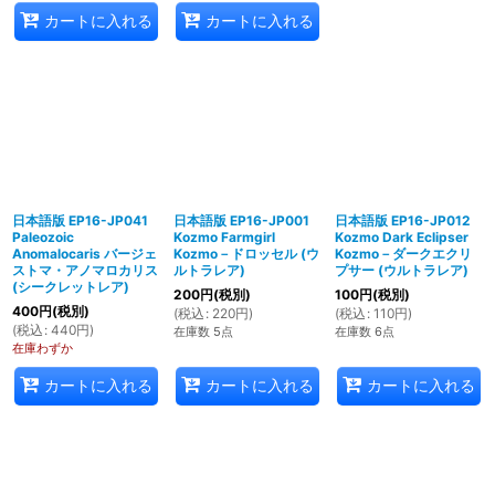
カートに入れる
カートに入れる
日本語版 EP16-JP041
日本語版 EP16-JP001
日本語版 EP16-JP012
Paleozoic
Kozmo Farmgirl
Kozmo Dark Eclipser
Anomalocaris バージェ
Kozmo－ドロッセル (ウ
Kozmo－ダークエクリ
ストマ・アノマロカリス
ルトラレア)
プサー (ウルトラレア)
(シークレットレア)
200
円
(税別)
100
円
(税別)
400
円
(税別)
(
税込
:
220
円
)
(
税込
:
110
円
)
(
税込
:
440
円
)
在庫数 5点
在庫数 6点
在庫わずか
カートに入れる
カートに入れる
カートに入れる