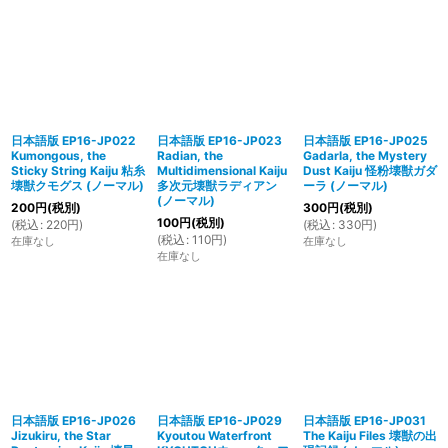
日本語版 EP16-JP022
日本語版 EP16-JP023
日本語版 EP16-JP025
Kumongous, the
Radian, the
Gadarla, the Mystery
Sticky String Kaiju 粘糸
Multidimensional Kaiju
Dust Kaiju 怪粉壊獣ガダ
壊獣クモグス (ノーマル)
多次元壊獣ラディアン
ーラ (ノーマル)
(ノーマル)
200
円
(税別)
300
円
(税別)
100
円
(税別)
(
税込
:
220
円
)
(
税込
:
330
円
)
(
税込
:
110
円
)
在庫なし
在庫なし
在庫なし
日本語版 EP16-JP026
日本語版 EP16-JP029
日本語版 EP16-JP031
Jizukiru, the Star
Kyoutou Waterfront
The Kaiju Files 壊獣の出