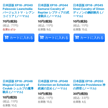
日本語版 EP16-JP040
日本語版 EP16-JP044
日本語版 EP16-JP045
Paleozoic Leanchoilia
Samurai Cavalry of
Steel Cavalry of Dinon
バージェストマ・レアン
Reptier レプティアの武
ディノンの鋼鉄騎兵 (ノ
コイリア (ノーマル)
者騎兵 (ノーマル)
ーマル)
70
円
(税別)
10
円
(税別)
10
円
(税別)
(
税込
:
77
円
)
(
税込
:
11
円
)
(
税込
:
11
円
)
在庫わずか
在庫数 9点
在庫数 15点
カートに入れる
カートに入れる
カートに入れる
日本語版 EP16-JP046
日本語版 EP16-JP048
日本語版 EP16-JP050
Magical Cavalry of
Extinction on Schedule
Ultimate Providence 神
Cxulub シュルブの魔導
絶滅の定め (ノーマル)
の摂理 (ノーマル)
騎兵 (ノーマル)
10
円
(税別)
30
円
(税別)
10
円
(税別)
(
税込
:
11
円
)
(
税込
:
33
円
)
(
税込
:
11
円
)
在庫数 15点
在庫数 4点
在庫数 10点