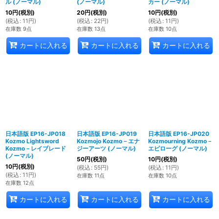
ル (ノーマル)
(ノーマル)
カー (ノーマル)
10
円
(税別)
20
円
(税別)
10
円
(税別)
(
税込
:
11
円
)
(
税込
:
22
円
)
(
税込
:
11
円
)
在庫数 9点
在庫数 13点
在庫数 10点
カートに入れる
カートに入れる
カートに入れる
日本語版 EP16-JP018
日本語版 EP16-JP019
日本語版 EP16-JP020
Kozmo Lightsword
Kozmojo Kozmo－エナ
Kozmourning Kozmo－
Kozmo－レイブレード
ジーアーツ (ノーマル)
エピローグ (ノーマル)
(ノーマル)
50
円
(税別)
10
円
(税別)
10
円
(税別)
(
税込
:
55
円
)
(
税込
:
11
円
)
(
税込
:
11
円
)
在庫数 11点
在庫数 10点
在庫数 12点
カートに入れる
カートに入れる
カートに入れる