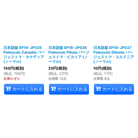
日本語版 EP16-JP035
日本語版 EP16-JP036
日本語版 EP16-JP037
Paleozoic Canadia バー
Paleozoic Pikaia バージ
Paleozoic Eldonia バー
ジェストマ・カナディア
ェストマ・ピカイア (ノ
ジェストマ・エルドニア
(ノーマル)
ーマル)
(ノーマル)
150
円
(税別)
20
円
(税別)
10
円
(税別)
(
税込
:
165
円
)
(
税込
:
22
円
)
(
税込
:
11
円
)
在庫わずか
在庫数 13点
在庫数 8点
カートに入れる
カートに入れる
カートに入れる