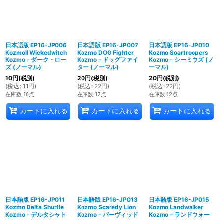
日本語版 EP16-JP006
日本語版 EP16-JP007
日本語版 EP16-JP010
Kozmoll Wickedwitch
Kozmo DOG Fighter
Kozmo Soartroopers
Kozmo－ダーク・ロー
Kozmo－ドッグファイ
Kozmo－シーミウズ (ノ
ズ (ノーマル)
ター (ノーマル)
ーマル)
10
円
(税別)
20
円
(税別)
20
円
(税別)
(
税込
:
11
円
)
(
税込
:
22
円
)
(
税込
:
22
円
)
在庫数 10点
在庫数 12点
在庫数 12点
カートに入れる
カートに入れる
カートに入れる
日本語版 EP16-JP011
日本語版 EP16-JP013
日本語版 EP16-JP015
Kozmo Delta Shuttle
Kozmo Scaredy Lion
Kozmo Landwalker
Kozmo－デルタシャト
Kozmo－パーヴィッド
Kozmo－ランドウォー