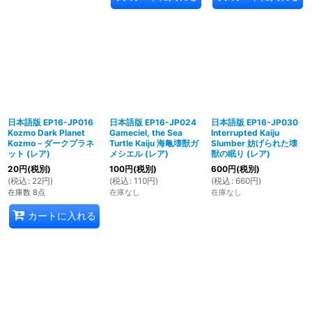
日本語版 EP16-JP016
日本語版 EP16-JP024
日本語版 EP16-JP030
Kozmo Dark Planet
Gameciel, the Sea
Interrupted Kaiju
Kozmo－ダークプラネ
Turtle Kaiju 海亀壊獣ガ
Slumber 妨げられた壊
ット (レア)
メシエル (レア)
獣の眠り (レア)
20
円
(税別)
100
円
(税別)
600
円
(税別)
(
税込
:
22
円
)
(
税込
:
110
円
)
(
税込
:
660
円
)
在庫数 8点
在庫なし
在庫なし
カートに入れる