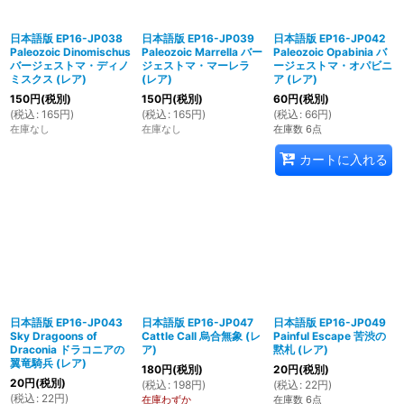
日本語版 EP16-JP038
日本語版 EP16-JP039
日本語版 EP16-JP042
Paleozoic Dinomischus
Paleozoic Marrella バー
Paleozoic Opabinia バ
バージェストマ・ディノ
ジェストマ・マーレラ
ージェストマ・オパビニ
ミスクス (レア)
(レア)
ア (レア)
150
円
(税別)
150
円
(税別)
60
円
(税別)
(
税込
:
165
円
)
(
税込
:
165
円
)
(
税込
:
66
円
)
在庫なし
在庫なし
在庫数 6点
カートに入れる
日本語版 EP16-JP043
日本語版 EP16-JP047
日本語版 EP16-JP049
Sky Dragoons of
Cattle Call 烏合無象 (レ
Painful Escape 苦渋の
Draconia ドラコニアの
ア)
黙札 (レア)
翼竜騎兵 (レア)
180
円
(税別)
20
円
(税別)
20
円
(税別)
(
税込
:
198
円
)
(
税込
:
22
円
)
(
税込
:
22
円
)
在庫わずか
在庫数 6点