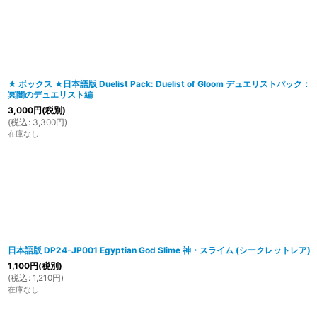
在庫あり
並び順
:
★ ボックス ★日本語版 Duelist Pack: Duelist of Gloom デュエリストパック：
冥闇のデュエリスト編
3,000
円
(税別)
(
税込
:
3,300
円
)
在庫なし
日本語版 DP24-JP001 Egyptian God Slime 神・スライム (シークレットレア)
1,100
円
(税別)
(
税込
:
1,210
円
)
在庫なし