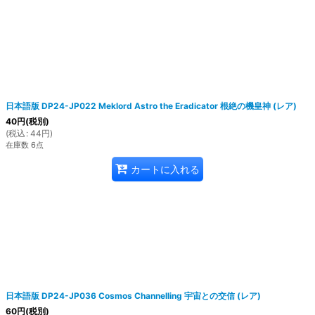
日本語版 DP24-JP022 Meklord Astro the Eradicator 根絶の機皇神 (レア)
40
円
(税別)
(
税込
:
44
円
)
在庫数 6点
カートに入れる
日本語版 DP24-JP036 Cosmos Channelling 宇宙との交信 (レア)
60
円
(税別)