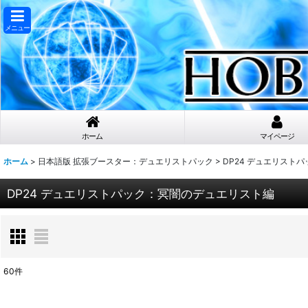
メニュー
ホーム
マイページ
ホーム
>
日本語版 拡張ブースター：デュエリストパック
>
DP24 デュエリスト
DP24 デュエリストパック：冥闇のデュエリスト編
60
件
表示数
: