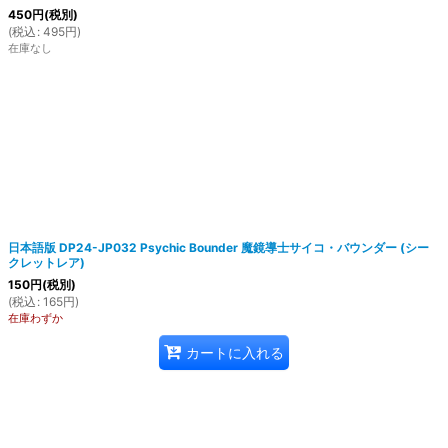
450
円
(税別)
(
税込
:
495
円
)
在庫なし
日本語版 DP24-JP032 Psychic Bounder 魔鏡導士サイコ・バウンダー (シー
クレットレア)
150
円
(税別)
(
税込
:
165
円
)
在庫わずか
カートに入れる