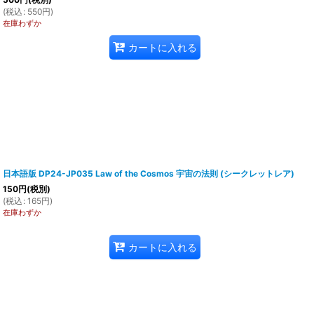
(
税込
:
550
円
)
在庫わずか
カートに入れる
日本語版 DP24-JP035 Law of the Cosmos 宇宙の法則 (シークレットレア)
150
円
(税別)
(
税込
:
165
円
)
在庫わずか
カートに入れる