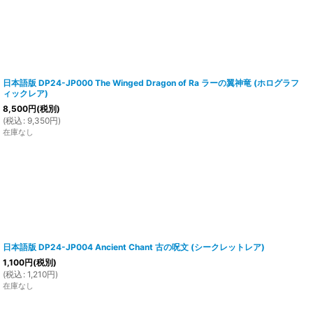
日本語版 DP24-JP000 The Winged Dragon of Ra ラーの翼神竜 (ホログラフ
ィックレア)
8,500
円
(税別)
(
税込
:
9,350
円
)
在庫なし
日本語版 DP24-JP004 Ancient Chant 古の呪文 (シークレットレア)
1,100
円
(税別)
(
税込
:
1,210
円
)
在庫なし