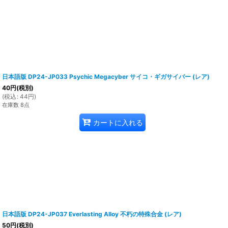
日本語版 DP24-JP033 Psychic Megacyber サイコ・ギガサイバー (レア)
40
円
(税別)
(
税込
:
44
円
)
在庫数 8点
カートに入れる
日本語版 DP24-JP037 Everlasting Alloy 不朽の特殊合金 (レア)
50
円
(税別)