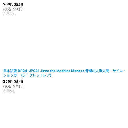
200
円
(税別)
(
税込
:
220
円
)
在庫なし
日本語版 DP24-JP031 Jinzo the Machine Menace 脅威の人造人間－サイコ・
ショッカー (シークレットレア)
250
円
(税別)
(
税込
:
275
円
)
在庫なし