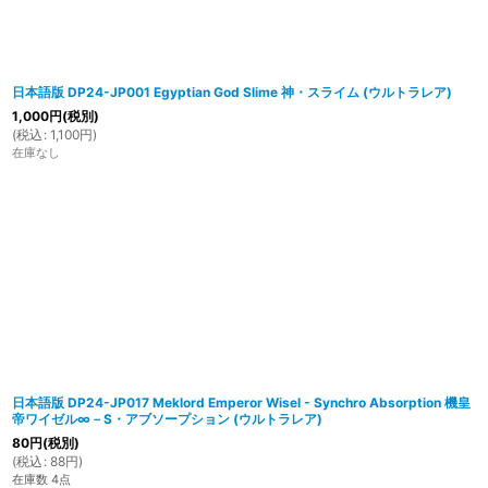
日本語版 DP24-JP001 Egyptian God Slime 神・スライム (ウルトラレア)
1,000
円
(税別)
(
税込
:
1,100
円
)
在庫なし
日本語版 DP24-JP017 Meklord Emperor Wisel - Synchro Absorption 機皇
帝ワイゼル∞－S・アブソープション (ウルトラレア)
80
円
(税別)
(
税込
:
88
円
)
在庫数 4点