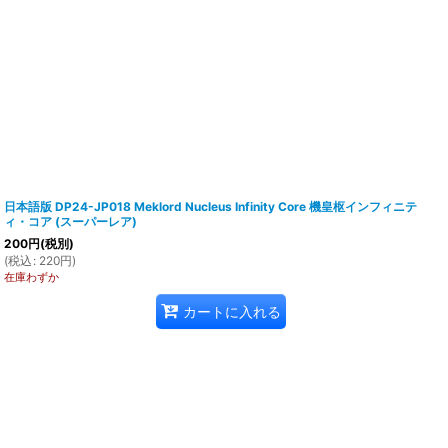
日本語版 DP24-JP018 Meklord Nucleus Infinity Core 機皇枢インフィニテ
ィ・コア (スーパーレア)
200
円
(税別)
(
税込
:
220
円
)
在庫わずか
カートに入れる