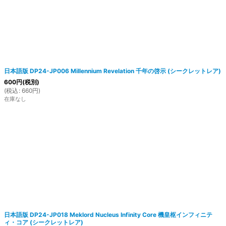
日本語版 DP24-JP006 Millennium Revelation 千年の啓示 (シークレットレア)
600
円
(税別)
(
税込
:
660
円
)
在庫なし
日本語版 DP24-JP018 Meklord Nucleus Infinity Core 機皇枢インフィニテ
ィ・コア (シークレットレア)