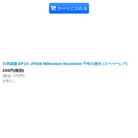
カートに入れる
日本語版 DP24-JP006 Millennium Revelation 千年の啓示 (スーパーレア)
250
円
(税別)
(
税込
:
275
円
)
在庫なし