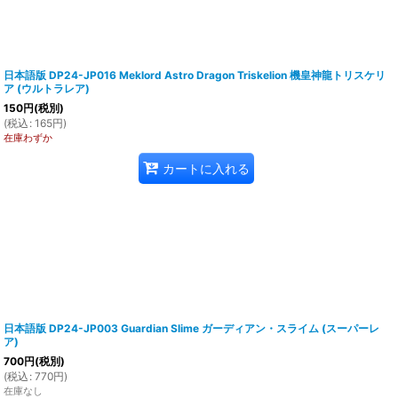
日本語版 DP24-JP016 Meklord Astro Dragon Triskelion 機皇神龍トリスケリ
ア (ウルトラレア)
150
円
(税別)
(
税込
:
165
円
)
在庫わずか
カートに入れる
日本語版 DP24-JP003 Guardian Slime ガーディアン・スライム (スーパーレ
ア)
700
円
(税別)
(
税込
:
770
円
)
在庫なし