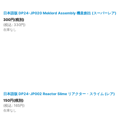
日本語版 DP24-JP020 Meklord Assembly 機皇創出 (スーパーレア)
300
円
(税別)
(
税込
:
330
円
)
在庫なし
日本語版 DP24-JP002 Reactor Slime リアクター・スライム (レア)
150
円
(税別)
(
税込
:
165
円
)
在庫なし