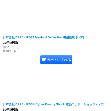
日本語版 DP24-JP021 Meklord Deflection 機皇統制 (レア)
30
円
(税別)
(
税込
:
33
円
)
在庫数 5点
カートに入れる
日本語版 DP24-JP034 Cyber Energy Shock 電脳エナジーショック (レア)
60
円
(税別)