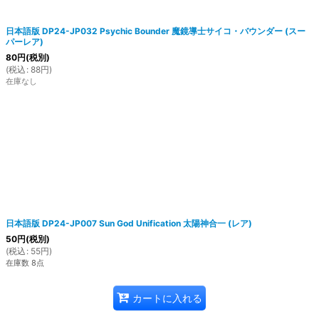
日本語版 DP24-JP032 Psychic Bounder 魔鏡導士サイコ・バウンダー (スー
パーレア)
80
円
(税別)
(
税込
:
88
円
)
在庫なし
日本語版 DP24-JP007 Sun God Unification 太陽神合一 (レア)
50
円
(税別)
(
税込
:
55
円
)
在庫数 8点
カートに入れる