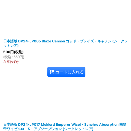
日本語版 DP24-JP005 Blaze Cannon ゴッド・ブレイズ・キャノン (シークレ
ットレア)
500
円
(税別)
(
税込
:
550
円
)
在庫わずか
カートに入れる
日本語版 DP24-JP017 Meklord Emperor Wisel - Synchro Absorption 機皇
帝ワイゼル∞－S・アブソープション (シークレットレア)