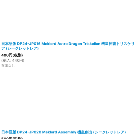
日本語版 DP24-JP016 Meklord Astro Dragon Triskelion 機皇神龍トリスケリ
ア (シークレットレア)
400
円
(税別)
(
税込
:
440
円
)
在庫なし
日本語版 DP24-JP020 Meklord Assembly 機皇創出 (シークレットレア)
500
円
(税別)