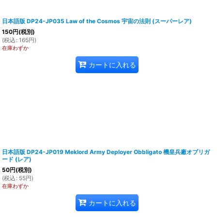
日本語版 DP24-JP035 Law of the Cosmos 宇宙の法則 (スーパーレア)
150
円
(税別)
(
税込
:
165
円
)
在庫わずか
カートに入れる
日本語版 DP24-JP019 Meklord Army Deployer Obbligato 機皇兵廠オブリガ
ード (レア)
50
円
(税別)
(
税込
:
55
円
)
在庫わずか
カートに入れる