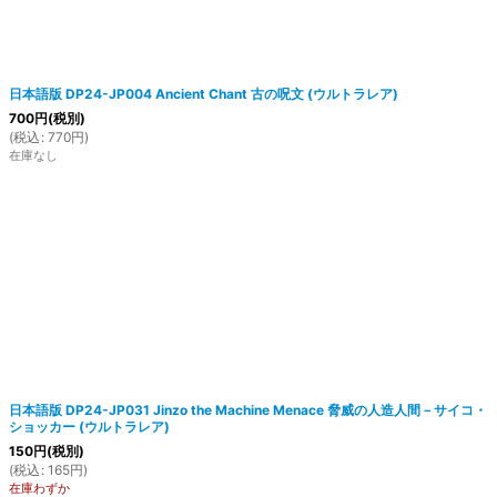
日本語版 DP24-JP004 Ancient Chant 古の呪文 (ウルトラレア)
700
円
(税別)
(
税込
:
770
円
)
在庫なし
日本語版 DP24-JP031 Jinzo the Machine Menace 脅威の人造人間－サイコ・
ショッカー (ウルトラレア)
150
円
(税別)
(
税込
:
165
円
)
在庫わずか