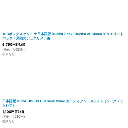
★ 3ボックスセット ★日本語版 Duelist Pack: Duelist of Gloom デュエリスト
パック：冥闇のデュエリスト編
絞り込む
6,750
円
(税別)
(
税込
:
7,425
円
)
在庫なし
日本語版 DP24-JP003 Guardian Slime ガーディアン・スライム (シークレッ
トレア)
1,100
円
(税別)
(
税込
:
1,210
円
)
在庫なし