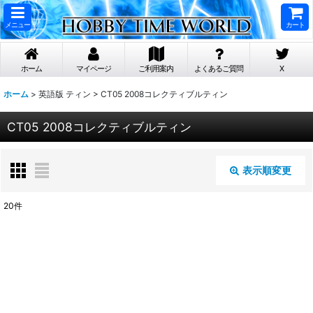
メニュー
カート
ホーム
マイページ
ご利用案内
よくあるご質問
X
ホーム
>
英語版 ティン
>
CT05 2008コレクティブルティン
CT05 2008コレクティブルティン
表示順変更
閉じる
20
件
表示数
:
在庫あり
並び順
: