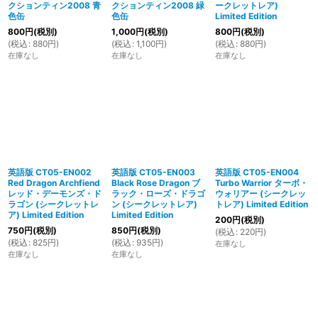
クションティン2008 青
クションティン2008 緑
ークレットレア)
色缶
色缶
Limited Edition
800
円
(税別)
1,000
円
(税別)
800
円
(税別)
(
税込
:
880
円
)
(
税込
:
1,100
円
)
(
税込
:
880
円
)
在庫なし
在庫なし
在庫なし
英語版 CT05-EN002
英語版 CT05-EN003
英語版 CT05-EN004
Red Dragon Archfiend
Black Rose Dragon ブ
Turbo Warrior ターボ・
レッド・デーモンズ・ド
ラック・ローズ・ドラゴ
ウォリアー (シークレッ
ラゴン (シークレットレ
ン (シークレットレア)
トレア) Limited Edition
ア) Limited Edition
Limited Edition
200
円
(税別)
750
円
(税別)
850
円
(税別)
(
税込
:
220
円
)
(
税込
:
825
円
)
(
税込
:
935
円
)
在庫なし
在庫なし
在庫なし