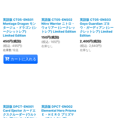
英語版 CT05-ENS01
英語版 CT05-ENS02
英語版 CT05-ENS03
Montage Dragon モン
Nitro Warrior ニトロ・
Goyo Guardian ゴヨ
タージュ・ドラゴン (シ
ウォリアー (シークレッ
ウ・ガーディアン (シー
ークレットレア)
トレア) Limited Edition
クレットレア) Limited
Limited Edition
Edition
150
円
(税別)
450
円
(税別)
2,400
円
(税別)
(
税込
:
165
円
)
(
税込
:
495
円
)
(
税込
:
2,640
円
)
在庫なし
在庫数 12点
在庫なし
カートに入れる
英語版 DPCT-EN001
英語版 DPCT-EN002
Card Ejector カードエ
Elemental Hero Prisma
クスクルーダー (ウルト
Ｅ・ＨＥＲＯ プリズマ