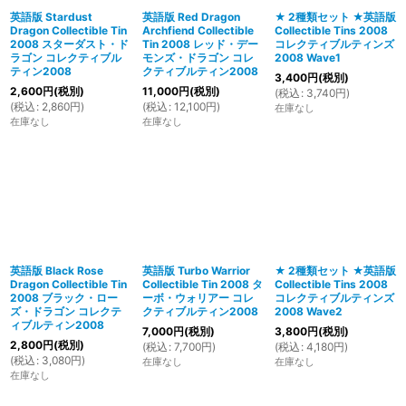
英語版 Stardust
英語版 Red Dragon
★ 2種類セット ★英語版
Dragon Collectible Tin
Archfiend Collectible
Collectible Tins 2008
絞り込む
2008 スターダスト・ド
Tin 2008 レッド・デー
コレクティブルティンズ
ラゴン コレクティブル
モンズ・ドラゴン コレ
2008 Wave1
ティン2008
クティブルティン2008
3,400
円
(税別)
2,600
円
(税別)
11,000
円
(税別)
(
税込
:
3,740
円
)
(
税込
:
2,860
円
)
(
税込
:
12,100
円
)
在庫なし
在庫なし
在庫なし
英語版 Black Rose
英語版 Turbo Warrior
★ 2種類セット ★英語版
Dragon Collectible Tin
Collectible Tin 2008 タ
Collectible Tins 2008
2008 ブラック・ロー
ーボ・ウォリアー コレ
コレクティブルティンズ
ズ・ドラゴン コレクテ
クティブルティン2008
2008 Wave2
ィブルティン2008
7,000
円
(税別)
3,800
円
(税別)
2,800
円
(税別)
(
税込
:
7,700
円
)
(
税込
:
4,180
円
)
(
税込
:
3,080
円
)
在庫なし
在庫なし
在庫なし