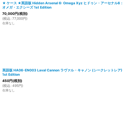
★ ケース ★英語版 Hidden Arsenal 6: Omega Xyz ヒドゥン・アーセナル6：
オメガ・エクシーズ 1st Edition
70,000
円
(税別)
(
税込
:
77,000
円
)
在庫なし
英語版 HA06-EN003 Laval Cannon ラヴァル・キャノン (シークレットレア)
1st Edition
450
円
(税別)
(
税込
:
495
円
)
在庫なし