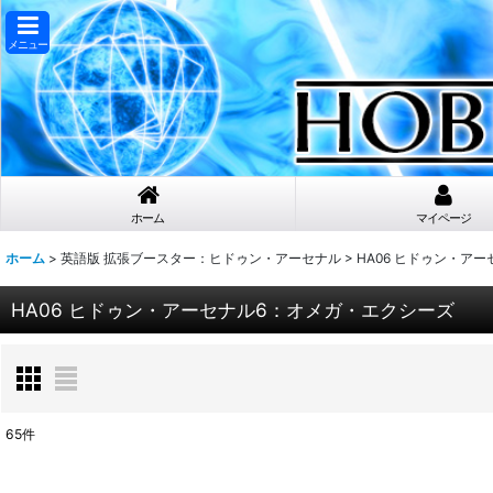
メニュー
ホーム
マイページ
ホーム
>
英語版 拡張ブースター：ヒドゥン・アーセナル
>
HA06 ヒドゥン・ア
HA06 ヒドゥン・アーセナル6：オメガ・エクシーズ
65
件
表示数
: