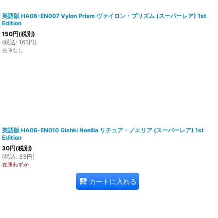
英語版 HA06-EN007 Vylon Prism ヴァイロン・プリズム (スーパーレア) 1st
Edition
150
円
(税別)
(
税込
:
165
円
)
在庫なし
英語版 HA06-EN010 Gishki Noellia リチュア・ノエリア (スーパーレア) 1st
Edition
30
円
(税別)
(
税込
:
33
円
)
在庫わずか
カートに入れる