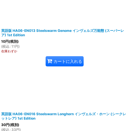
英語版 HA06-EN013 Steelswarm Genome インヴェルズ万能態 (スーパーレ
ア) 1st Edition
10
円
(税別)
(
税込
:
11
円
)
在庫わずか
カートに入れる
英語版 HA06-EN016 Steelswarm Longhorn インヴェルズ・ホーン (シークレ
ットレア) 1st Edition
30
円
(税別)
(
税込
:
33
円
)