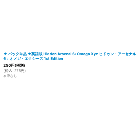
在庫あり
並び順
:
★ パック単品 ★英語版 Hidden Arsenal 6: Omega Xyz ヒドゥン・アーセナル
6：オメガ・エクシーズ 1st Edition
250
円
(税別)
(
税込
:
275
円
)
在庫なし