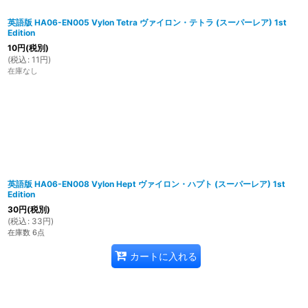
英語版 HA06-EN005 Vylon Tetra ヴァイロン・テトラ (スーパーレア) 1st
Edition
10
円
(税別)
(
税込
:
11
円
)
在庫なし
英語版 HA06-EN008 Vylon Hept ヴァイロン・ハプト (スーパーレア) 1st
Edition
30
円
(税別)
(
税込
:
33
円
)
在庫数 6点
カートに入れる