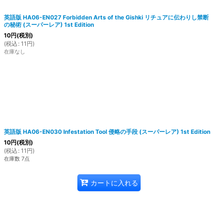
英語版 HA06-EN027 Forbidden Arts of the Gishki リチュアに伝わりし禁断
の秘術 (スーパーレア) 1st Edition
10
円
(税別)
(
税込
:
11
円
)
在庫なし
英語版 HA06-EN030 Infestation Tool 侵略の手段 (スーパーレア) 1st Edition
10
円
(税別)
(
税込
:
11
円
)
在庫数 7点
カートに入れる