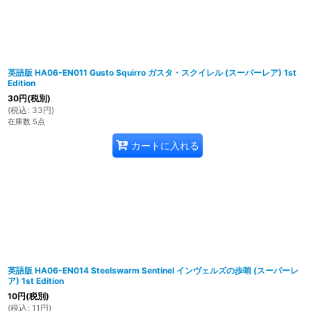
英語版 HA06-EN011 Gusto Squirro ガスタ・スクイレル (スーパーレア) 1st
Edition
30
円
(税別)
(
税込
:
33
円
)
在庫数 5点
カートに入れる
英語版 HA06-EN014 Steelswarm Sentinel インヴェルズの歩哨 (スーパーレ
ア) 1st Edition
10
円
(税別)
(
税込
:
11
円
)