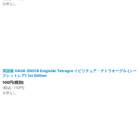
在庫なし
英語版 HA06-EN018 Evigishki Tetrogre イビリチュア・テトラオーグル (シー
クレットレア) 1st Edition
100
円
(税別)
(
税込
:
110
円
)
在庫なし