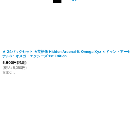
絞り込む
★ 24パックセット ★英語版 Hidden Arsenal 6: Omega Xyz ヒドゥン・アーセ
ナル6：オメガ・エクシーズ 1st Edition
5,500
円
(税別)
(
税込
:
6,050
円
)
在庫なし