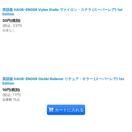
英語版 HA06-EN006 Vylon Stella ヴァイロン・ステラ (スーパーレア) 1st
Edition
30
円
(税別)
(
税込
:
33
円
)
在庫なし
英語版 HA06-EN009 Gishki Reliever リチュア・キラー (スーパーレア) 1st
Edition
10
円
(税別)
(
税込
:
11
円
)
在庫数 15点
カートに入れる