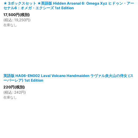
★ 3ボックスセット ★英語版 Hidden Arsenal 6: Omega Xyz ヒドゥン・アー
セナル6：オメガ・エクシーズ 1st Edition
17,500
円
(税別)
(
税込
:
19,250
円
)
在庫なし
英語版 HA06-EN002 Laval Volcano Handmaiden ラヴァル炎火山の侍女 (ス
ーパーレア) 1st Edition
220
円
(税別)
(
税込
:
242
円
)
在庫なし