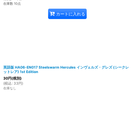
在庫数 10点
カートに入れる
英語版 HA06-EN017 Steelswarm Hercules インヴェルズ・グレズ (シークレ
ットレア) 1st Edition
30
円
(税別)
(
税込
:
33
円
)
在庫なし