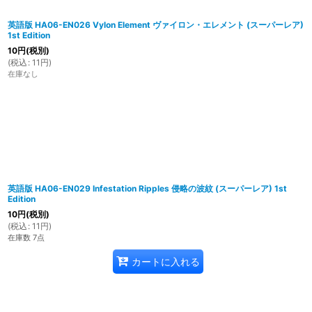
英語版 HA06-EN026 Vylon Element ヴァイロン・エレメント (スーパーレア)
1st Edition
10
円
(税別)
(
税込
:
11
円
)
在庫なし
英語版 HA06-EN029 Infestation Ripples 侵略の波紋 (スーパーレア) 1st
Edition
10
円
(税別)
(
税込
:
11
円
)
在庫数 7点
カートに入れる