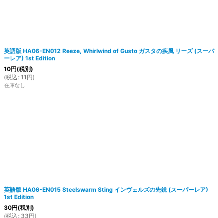
英語版 HA06-EN012 Reeze, Whirlwind of Gusto ガスタの疾風 リーズ (スーパ
ーレア) 1st Edition
10
円
(税別)
(
税込
:
11
円
)
在庫なし
英語版 HA06-EN015 Steelswarm Sting インヴェルズの先鋭 (スーパーレア)
1st Edition
30
円
(税別)
(
税込
:
33
円
)