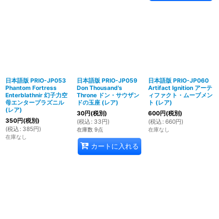
日本語版 PRIO-JP053
日本語版 PRIO-JP059
日本語版 PRIO-JP060
Phantom Fortress
Don Thousand's
Artifact Ignition アーテ
Enterblathnir 幻子力空
Throne ドン・サウザン
ィファクト・ムーブメン
母エンタープラズニル
ドの玉座 (レア)
ト (レア)
(レア)
30
円
(税別)
600
円
(税別)
350
円
(税別)
(
税込
:
33
円
)
(
税込
:
660
円
)
(
税込
:
385
円
)
在庫数 9点
在庫なし
在庫なし
カートに入れる