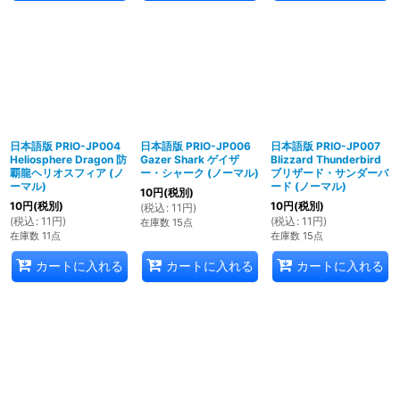
日本語版 PRIO-JP004
日本語版 PRIO-JP006
日本語版 PRIO-JP007
Heliosphere Dragon 防
Gazer Shark ゲイザ
Blizzard Thunderbird
覇龍ヘリオスフィア (ノ
ー・シャーク (ノーマル)
ブリザード・サンダーバ
ーマル)
ード (ノーマル)
10
円
(税別)
10
円
(税別)
10
円
(税別)
(
税込
:
11
円
)
(
税込
:
11
円
)
(
税込
:
11
円
)
在庫数 15点
在庫数 11点
在庫数 15点
カートに入れる
カートに入れる
カートに入れる