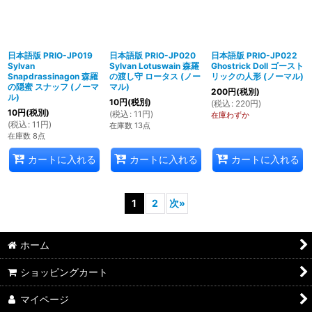
日本語版 PRIO-JP019
日本語版 PRIO-JP020
日本語版 PRIO-JP022
Sylvan
Sylvan Lotuswain 森羅
Ghostrick Doll ゴースト
Snapdrassinagon 森羅
の渡し守 ロータス (ノー
リックの人形 (ノーマル)
の隠蜜 スナッフ (ノーマ
マル)
200
円
(税別)
ル)
10
円
(税別)
(
税込
:
220
円
)
10
円
(税別)
(
税込
:
11
円
)
在庫わずか
(
税込
:
11
円
)
在庫数 13点
在庫数 8点
カートに入れる
カートに入れる
カートに入れる
1
2
次
»
ホーム
ショッピングカート
マイページ