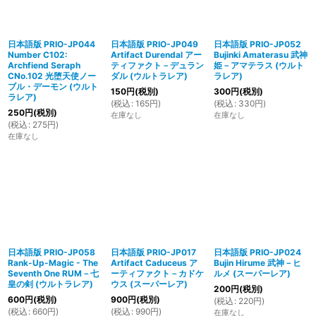
日本語版 PRIO-JP044
日本語版 PRIO-JP049
日本語版 PRIO-JP052
Number C102:
Artifact Durendal アー
Bujinki Amaterasu 武神
Archfiend Seraph
ティファクト－デュラン
姫－アマテラス (ウルト
CNo.102 光堕天使ノー
ダル (ウルトラレア)
ラレア)
ブル・デーモン (ウルト
150
円
(税別)
300
円
(税別)
ラレア)
(
税込
:
165
円
)
(
税込
:
330
円
)
250
円
(税別)
在庫なし
在庫なし
(
税込
:
275
円
)
在庫なし
日本語版 PRIO-JP058
日本語版 PRIO-JP017
日本語版 PRIO-JP024
Rank-Up-Magic - The
Artifact Caduceus ア
Bujin Hirume 武神－ヒ
Seventh One RUM－七
ーティファクト－カドケ
ルメ (スーパーレア)
皇の剣 (ウルトラレア)
ウス (スーパーレア)
200
円
(税別)
600
円
(税別)
900
円
(税別)
(
税込
:
220
円
)
(
税込
:
660
円
)
(
税込
:
990
円
)
在庫なし