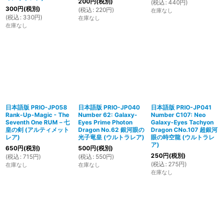
200
円
(税別)
(
税込
:
440
円
)
300
円
(税別)
(
税込
:
220
円
)
在庫なし
(
税込
:
330
円
)
在庫なし
在庫なし
日本語版 PRIO-JP058
日本語版 PRIO-JP040
日本語版 PRIO-JP041
Rank-Up-Magic - The
Number 62: Galaxy-
Number C107: Neo
Seventh One RUM－七
Eyes Prime Photon
Galaxy-Eyes Tachyon
皇の剣 (アルティメット
Dragon No.62 銀河眼の
Dragon CNo.107 超銀河
レア)
光子竜皇 (ウルトラレア)
眼の時空龍 (ウルトラレ
ア)
650
円
(税別)
500
円
(税別)
250
円
(税別)
(
税込
:
715
円
)
(
税込
:
550
円
)
(
税込
:
275
円
)
在庫なし
在庫なし
在庫なし