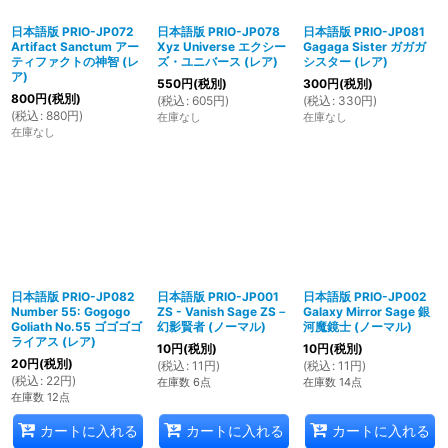
日本語版 PRIO-JP072
日本語版 PRIO-JP078
日本語版 PRIO-JP081
Artifact Sanctum アー
Xyz Universe エクシー
Gagaga Sister ガガガ
ティファクトの神智 (レ
ズ・ユニバース (レア)
シスター (レア)
ア)
550
円
(税別)
300
円
(税別)
800
円
(税別)
(
税込
:
605
円
)
(
税込
:
330
円
)
(
税込
:
880
円
)
在庫なし
在庫なし
在庫なし
日本語版 PRIO-JP082
日本語版 PRIO-JP001
日本語版 PRIO-JP002
Number 55: Gogogo
ZS - Vanish Sage ZS－
Galaxy Mirror Sage 銀
Goliath No.55 ゴゴゴゴ
幻影賢者 (ノーマル)
河魔鏡士 (ノーマル)
ライアス (レア)
10
円
(税別)
10
円
(税別)
20
円
(税別)
(
税込
:
11
円
)
(
税込
:
11
円
)
(
税込
:
22
円
)
在庫数 6点
在庫数 14点
在庫数 12点
カートに入れる
カートに入れる
カートに入れる