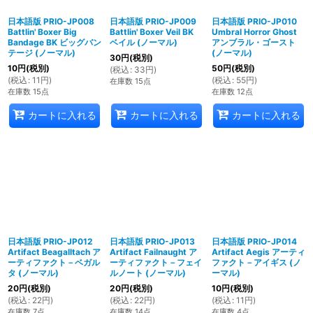
日本語版 PRIO-JP008
日本語版 PRIO-JP009
日本語版 PRIO-JP010
Battlin' Boxer Big
Battlin' Boxer Veil BK
Umbral Horror Ghost
Bandage BK ビッグバン
ベイル (ノーマル)
アンブラル・ゴースト
テージ (ノーマル)
(ノーマル)
30
円
(税別)
10
円
(税別)
50
円
(税別)
(
税込
:
33
円
)
(
税込
:
11
円
)
(
税込
:
55
円
)
在庫数 15点
在庫数 15点
在庫数 12点
カートに入れる
カートに入れる
カートに入れる
日本語版 PRIO-JP012
日本語版 PRIO-JP013
日本語版 PRIO-JP014
Artifact Beagalltach ア
Artifact Failnaught ア
Artifact Aegis アーティ
ーティファクト－ベガル
ーティファクト－フェイ
ファクト－アイギス (ノ
タ (ノーマル)
ルノート (ノーマル)
ーマル)
20
円
(税別)
20
円
(税別)
10
円
(税別)
(
税込
:
22
円
)
(
税込
:
22
円
)
(
税込
:
11
円
)
在庫数 7点
在庫数 14点
在庫数 4点