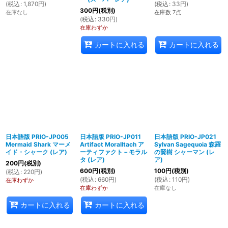
(
税込
:
1,870
円
)
(
税込
:
33
円
)
300
円
(税別)
在庫なし
在庫数 7点
(
税込
:
330
円
)
在庫わずか
カートに入れる
カートに入れる
日本語版 PRIO-JP005
日本語版 PRIO-JP011
日本語版 PRIO-JP021
Mermaid Shark マーメ
Artifact Moralltach ア
Sylvan Sagequoia 森羅
イド・シャーク (レア)
ーティファクト－モラル
の賢樹 シャーマン (レ
タ (レア)
ア)
200
円
(税別)
600
円
(税別)
100
円
(税別)
(
税込
:
220
円
)
(
税込
:
660
円
)
(
税込
:
110
円
)
在庫わずか
在庫わずか
在庫なし
カートに入れる
カートに入れる