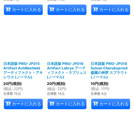
カートに入れる
カートに入れる
カートに入れる
日本語版 PRIO-JP015
日本語版 PRIO-JP016
日本語版 PRIO-JP018
Artifact Achilleshield
Artifact Labrys アーテ
Sylvan Cherubsprout
アーティファクト－アキ
ィファクト－ラブリュス
森羅の神芽 スプラウト
レウス (ノーマル)
(ノーマル)
(ノーマル)
20
円
(税別)
20
円
(税別)
10
円
(税別)
(
税込
:
22
円
)
(
税込
:
22
円
)
(
税込
:
11
円
)
在庫数 15点
在庫数 14点
在庫数 9点
カートに入れる
カートに入れる
カートに入れる