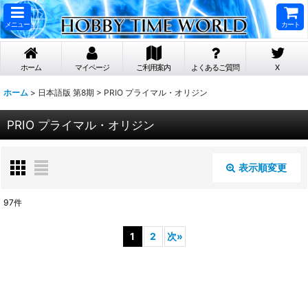
メニュー
カート
ホーム
マイページ
ご利用案内
よくあるご質問
X
ホーム
>
日本語版 第8期
>
PRIO プライマル・オリジン
PRIO プライマル・オリジン
表示順変更
閉じる
97
件
表示数
:
1
2
次
»
在庫あり
並び順
: