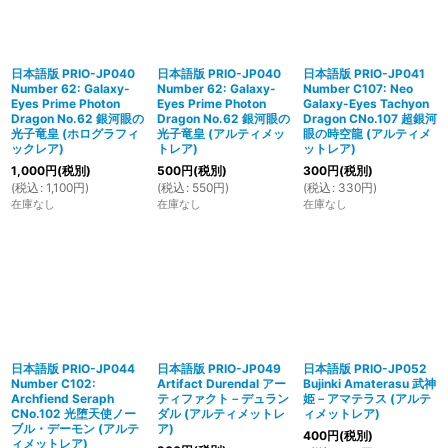
絞り込む
日本語版 PRIO-JP040
日本語版 PRIO-JP040
日本語版 PRIO-JP041
Number 62: Galaxy-
Number 62: Galaxy-
Number C107: Neo
Eyes Prime Photon
Eyes Prime Photon
Galaxy-Eyes Tachyon
Dragon No.62 銀河眼の
Dragon No.62 銀河眼の
Dragon CNo.107 超銀河
光子竜皇 (ホログラフィ
光子竜皇 (アルティメッ
眼の時空龍 (アルティメ
ックレア)
トレア)
ットレア)
1,000
円
(税別)
500
円
(税別)
300
円
(税別)
(
税込
:
1,100
円
)
(
税込
:
550
円
)
(
税込
:
330
円
)
在庫なし
在庫なし
在庫なし
日本語版 PRIO-JP044
日本語版 PRIO-JP049
日本語版 PRIO-JP052
Number C102:
Artifact Durendal アー
Bujinki Amaterasu 武神
Archfiend Seraph
ティファクト－デュラン
姫－アマテラス (アルテ
CNo.102 光堕天使ノー
ダル (アルティメットレ
ィメットレア)
ブル・デーモン (アルテ
ア)
400
円
(税別)
ィメットレア)