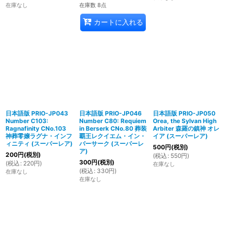
在庫なし
在庫数 8点
カートに入れる
日本語版 PRIO-JP043
日本語版 PRIO-JP046
日本語版 PRIO-JP050
Number C103:
Number C80: Requiem
Orea, the Sylvan High
Ragnafinity CNo.103
in Berserk CNo.80 葬装
Arbiter 森羅の鎮神 オレ
神葬零嬢ラグナ・インフ
覇王レクイエム・イン・
イア (スーパーレア)
ィニティ (スーパーレア)
バーサーク (スーパーレ
500
円
(税別)
ア)
200
円
(税別)
(
税込
:
550
円
)
300
円
(税別)
(
税込
:
220
円
)
在庫なし
(
税込
:
330
円
)
在庫なし
在庫なし