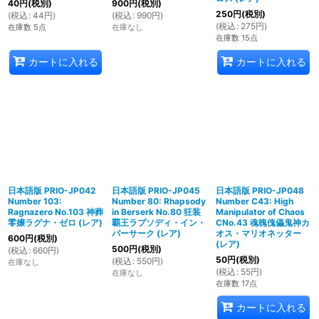
40
円
(税別)
900
円
(税別)
250
円
(税別)
(
税込
:
44
円
)
(
税込
:
990
円
)
(
税込
:
275
円
)
在庫数 5点
在庫なし
在庫数 15点
カートに入れる
カートに入れる
日本語版 PRIO-JP042
日本語版 PRIO-JP045
日本語版 PRIO-JP048
Number 103:
Number 80: Rhapsody
Number C43: High
Ragnazero No.103 神葬
in Berserk No.80 狂装
Manipulator of Chaos
零嬢ラグナ・ゼロ (レア)
覇王ラプソディ・イン・
CNo.43 魂魄傀儡鬼神カ
バーサーク (レア)
オス・マリオネッター
600
円
(税別)
(レア)
500
円
(税別)
(
税込
:
660
円
)
50
円
(税別)
(
税込
:
550
円
)
在庫なし
(
税込
:
55
円
)
在庫なし
在庫数 17点
カートに入れる