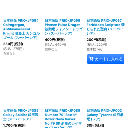
日本語版 PRIO-JP054
日本語版 PRIO-JP055
日本語版 PRIO-JP067
Cairngorgon,
Phonon Pulse Dragon
Forbidden Scripture 禁
Antiluminescent
波動竜フォノン・ドラゴ
じられた聖典 (スーパー
Knight 暗遷士 カンゴル
ン (スーパーレア)
レア)
ゴーム (スーパーレア)
400
円
(税別)
200
円
(税別)
250
円
(税別)
(
税込
:
440
円
)
(
税込
:
220
円
)
(
税込
:
275
円
)
在庫なし
在庫数 5点
在庫なし
カートに入れる
日本語版 PRIO-JP085
日本語版 PRIO-JP089
日本語版 PRIO-JP003
Galaxy Soldier 銀河戦
Number 79: Battlin'
Galaxy Tyranno 銀河暴
士 (スーパーレア)
Boxer Nova Kaiser
竜 (レア)
No.79 BK 新星のカイザ
1,700
円
(税別)
30
円
(税別)
ー (スーパーレア)