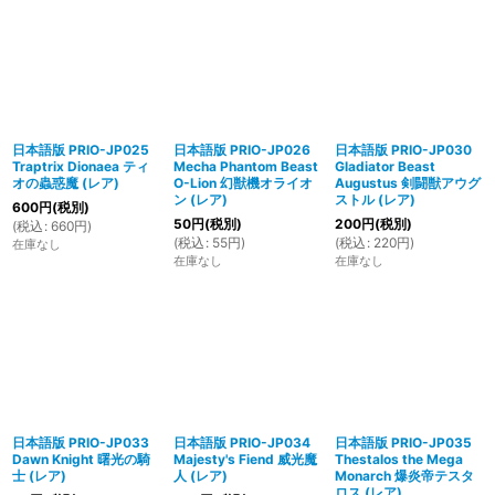
日本語版 PRIO-JP025
日本語版 PRIO-JP026
日本語版 PRIO-JP030
Traptrix Dionaea ティ
Mecha Phantom Beast
Gladiator Beast
オの蟲惑魔 (レア)
O-Lion 幻獣機オライオ
Augustus 剣闘獣アウグ
ン (レア)
ストル (レア)
600
円
(税別)
50
円
(税別)
200
円
(税別)
(
税込
:
660
円
)
(
税込
:
55
円
)
(
税込
:
220
円
)
在庫なし
在庫なし
在庫なし
日本語版 PRIO-JP033
日本語版 PRIO-JP034
日本語版 PRIO-JP035
Dawn Knight 曙光の騎
Majesty's Fiend 威光魔
Thestalos the Mega
士 (レア)
人 (レア)
Monarch 爆炎帝テスタ
ロス (レア)